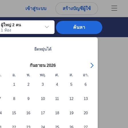
การณ์ตรงของผู้เข้าพักอย่างแท้จริง
เข้าสู่ระบบ
สร้างบัญชีผู้ใช้
ผู้ใหญ่ 2 คน
ค้นหา
1 ห้อง
อไปถึงวันเช็คอินที่ต้องการ ให้กดปุ่ม Enter เพื่อเลือกวันเช็คอินดังกล่าว ทำซ้ำขั้นต
ดูที่พักทั้งหมดในโลนาวาลา: 1,845 แห่ง
ยืดหยุ่นได้
กันยายน 2026
.
อ.
พ.
พฤ.
ศ.
ส.
อา.
1
2
3
4
5
6
7
8
9
10
11
12
13
4
15
16
17
18
19
20
+12 รูปภาพจากผู้เข้าพัก
1
22
23
24
25
26
27