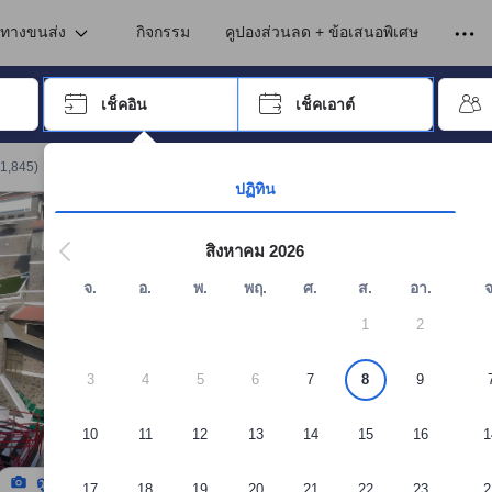
เข้าพัก ดังนั้น คะแนนรีวิวและความคิดเห็นที่แสดงบนอโกด้า จึงมาจากประสบ
นทางขนส่ง
กิจกรรม
คูปองส่วนลด + ข้อเสนอพิเศษ
อปุ่ม Tab เพื่อเลื่อนหาคำที่ต้องการ แล้วกดปุ่ม Enter เพื่อเลือก
เช็คอิน
เช็คเอาต์
กด Enter เพื่อเลือกวันที่ ใช้ปุ่มลูกศรเพื่อเลือกวันเช็คอินและเช็คเอาต์ เมื่
1,845
)
จอง 360 South, Khandala
ปฏิทิน
สิงหาคม 2026
จ.
อ.
พ.
พฤ.
ศ.
ส.
อา.
จ
1
2
3
4
5
6
7
8
9
10
11
12
13
14
15
16
1
ดูรูปทั้งหมด
17
18
19
20
21
22
23
2