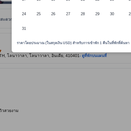
24
25
26
27
28
29
30
2
มสะดวก
รีวิว
ตำแหน่งที่ตั้ง
นโยบายที่พัก
31
าพักทราบถึงความสะดวกสบายและสิ่งอำนวยความสะดวกที่คาดว่าน่าจะได้รับ ณ ท
ราคาโดยประมาณ (ในสกุลเงิน USD) สำหรับการเข้าพัก 1 คืนในที่พักที่ค้นหา
UTH, โลนาวาลา, โลนาวาลา, อินเดีย, 410401
- ดูที่พักบนแผนที่
มีวิวสวยงาม