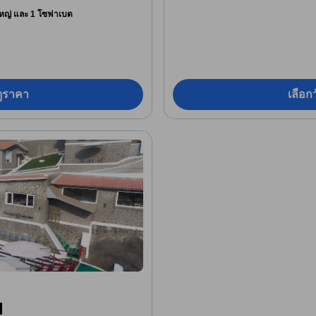
ใหญ่ และ 1 โซฟาเบด
อดูราคา
เลือกว
l