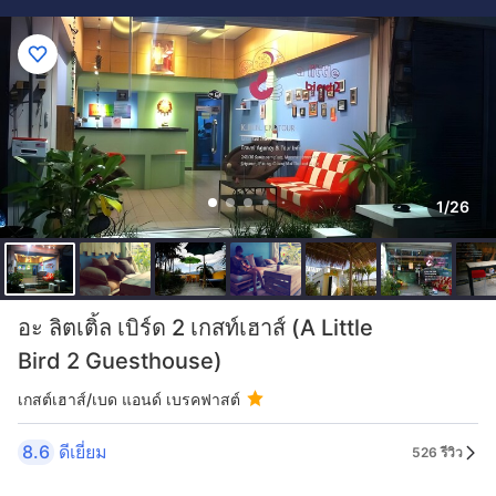
1/26
อะ ลิตเติ้ล เบิร์ด 2 เกสท์เฮาส์ (A Little
Bird 2 Guesthouse)
เกสต์เฮาส์/เบด แอนด์ เบรคฟาสต์
8.6
ดีเยี่ยม
526 รีวิว