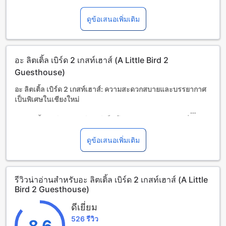
โปรดทราบว่า เมื่อจองห้องพักมากกว่า 5 ห้องขึ้นไป อาจมีการใช้
นโยบายที่แตกต่างหรือเงื่อนไขเพิ่มเติม
ดูข้อเสนอเพิ่มเติม
อายุขั้นต่ำของผู้เข้าพัก คือ 16 ปี
อะ ลิตเติ้ล เบิร์ด 2 เกสท์เฮาส์ (A Little Bird 2
Guesthouse)
อะ ลิตเติ้ล เบิร์ด 2 เกสท์เฮาส์: ความสะดวกสบายและบรรยากาศ
เป็นพิเศษในเชียงใหม่
อะ ลิตเติ้ล เบิร์ด 2 เกสท์เฮาส์ เป็นโรงแรมระดับ 1.0 ดาวที่ตั้งอยู่
ในเชียงใหม่ ซึ่งเป็นเมืองที่มีความเป็นมากำลังใจและเสน่ห์ที่ไม่ซ้ำ
ใครในประเทศไทย โรงแรมตั้งอยู่ห่างจากใจกลางเมืองเพียง 0.5
ดูข้อเสนอเพิ่มเติม
กิโลเมตรเท่านั้น ทำให้คุณสามารถเข้าถึงและสำรวจสถานที่
สำคัญได้อย่างง่ายดาย
โรงแรมมีห้องพักจำนวน 3 ห้องที่มีการตกแต่งอย่างสวยงามและ
รีวิวน่าอ่านสำหรับอะ ลิตเติ้ล เบิร์ด 2 เกสท์เฮาส์ (A Little
น่ารัก ที่จะทำให้คุณรู้สึกเหมือนอยู่ในบ้านของตัวเอง ระยะเวลา
Bird 2 Guesthouse)
การเดินทางจากสนามบินถึงโรงแรมใช้เพียงแค่ 15 นาที ซึ่งเป็น
สิ่งที่ทำให้คุณสามารถเริ่มการเดินทางหรือกลับบ้านได้อย่าง
ดีเยี่ยม
สะดวกสบาย
526 รีวิว
การเช็คเอาท์จนถึงเวลา 12:00 น. และการเช็คอินตั้งแต่เวลา
8.6