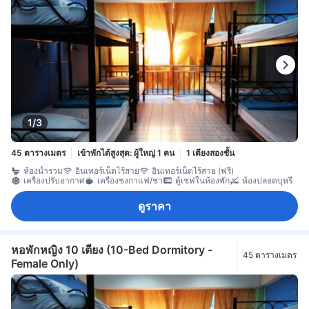
1/3
45 ตารางเมตร
เข้าพักได้สูงสุด: ผู้ใหญ่ 1 คน
1 เตียงสองชั้น
ห้องน้ำรวม
อินเทอร์เน็ตไร้สาย
อินเทอร์เน็ตไร้สาย (ฟรี)
เครื่องปรับอากาศ
เครื่องชงกาแฟ/ชา
ตู้เซฟในห้องพัก
ห้องปลอดบุหรี่
ดูราคา
หอพักหญิง 10 เตียง (10-Bed Dormitory -
45 ตารางเมตร
Female Only)