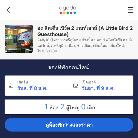
อะ ลิตเติ้ล เบิร์ด 2 เกสท์เฮาส์ (A Little Bird 2
Guesthouse)
248/18 (โครงการศรีภูมิเพส ข้างปั้ม ปตท. วัดโลกโมฬี) ถ.มณี
นพรัตน์, ต.ศรีภูมิ อ.เมือง, ช้างเผือก, เชียงใหม่, เชียงใหม่,
ไทย, 50200
จองที่พักออนไลน์
เช็คอิน
เช็คเอาต์
วันส. ที่ 8 ส.ค.
วันอา. ที่ 9 ส.ค.
1
2
0
ห้อง
ผู้ใหญ่
เด็ก
ดูห้องพักว่างและราคา