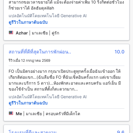
รายวัน ทำให้คุณสามารถมีความสะดวกสบายในการเดินทางและ
สามารถขอเวลาขยายได้ แม้จะต้องจ่ายค่าเพิ่ม 10 ริงกิตต่อชั่วโมง
เข้าพักที่โรงแรมได้อย่างสบายใจ
ก็ช่วยเราได้ อัลฮัมดุลillah
แปลอัตโนมัติโดยเทคโนโลยี Generative AI
สนุกสนานกับสิ่งอำนวยความสะดวกในการรับประทานอาหารที่
ดูรีวิวในภาษาต้นฉบับ
โรงแรมอัล คาติรี
Azhar
|
มาเลเซีย | คู่รัก
โรงแรมอัล คาติรี ให้บริการสิ่งอำนวยความสะดวกในการรับ
ประทานอาหารที่หลากหลายเพื่อตอบสนองความต้องการของแขก
ทุกคน และพร้อมให้บริการตลอด 24 ชั่วโมง ท่านสามารถสั่ง
สถานที่ที่ดีที่สุดในการพักผ่อน..
10.0
อาหารในห้องพักได้ตลอดเวลา และหากท่านต้องการสัมผัสกับ
บรรยากาศที่รื่นเริงและเป็นกันเอง ท่านสามารถเดินทางไปยังร้าน
รีวิวเมื่อ 12 กรกฎาคม 2569
กาแฟของโรงแรมได้ โดยที่ร้านกาแฟของโรงแรมนี้เสริฟเครื่อง
FO เป็นมิตรอย่างมาก กรุณาเปิดประตูทุกครั้งเมื่อฉันเข้าออก ให้
ดื่มที่อร่อยและเป็นเอกลักษณ์ นอกจากนี้ โรงแรมอัล คาติรียังมี
เกียรติต่อแขก...(ฉันลืมชื่อ FO ที่ฉันเช็คอินครั้งแรก แต่เขาเยี่ยม
ร้านอาหารฮาลาลที่ให้บริการอาหารฮาลาลอร่อยๆ ที่อุดมไปด้วย
มากและบริการ 5 ดาว)...ห้องพักสะอาดและครบครัน แอร์เย็น มี
รสชาติที่อร่อยและสดใหม่
ของใช้จำเป็น สถานที่ตั้งก็สะดวกมาก...
ห้องพักที่โรงแรมอัล คาติรี ใน โกตา บาห์รู
แปลอัตโนมัติโดยเทคโนโลยี Generative AI
ดูรีวิวในภาษาต้นฉบับ
โรงแรมอัล คาติรี ใน โกตา บาห์รู มีห้องพักให้เลือกหลากหลายที่
จะตอบสนองความต้องการของผู้เข้าพักทุกรูปแบบ ห้อง Deluxe มี
Me
|
มาเลเซีย | ครอบครัวที่มีเด็กโต
เตียงเดี่ยวหรือเตียงคู่ให้เลือก สำหรับครอบครัวหรือกลุ่มเพื่อนที่
ต้องการห้องพักที่มีพื้นที่สะดวกสบาย ห้อง Family Deluxe ก็มีเตียง
เดี่ยวหรือเตียงคู่ให้เลือก สำหรับผู้เข้าพักที่ต้องการห้องพักที่มีความ
โรงแรมที่ดีและสวยงาม
9.6