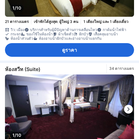
1/10
21 ตารางเมตร
เข้าพักได้สูงสุด: ผู้ใหญ่ 3 คน
1 เตียงใหญ่ และ 1 เตียงเดี่ยว
วิว: เมือง
บริการสำหรับผู้มีปัญหาด้านการเคลื่อนไหว
กาต้มน้ำไฟฟ้า
กระจก
ของใช้ในห้องน้ำ
ผ้าเช็ดตัว
ฝักบัว
เสื้อคลุมอาบน้ำ
ห้องน้ำส่วนตัว
ห้องอาบน้ำฝักบัวและอ่างอาบน้ำแยกกัน
ดูราคา
ห้องสวีท (Suite)
34 ตารางเมตร
1/10