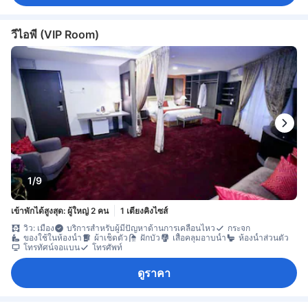
วีไอพี (VIP Room)
1/9
เข้าพักได้สูงสุด: ผู้ใหญ่ 2 คน
1 เตียงคิงไซส์
วิว: เมือง
บริการสำหรับผู้มีปัญหาด้านการเคลื่อนไหว
กระจก
ของใช้ในห้องน้ำ
ผ้าเช็ดตัว
ฝักบัว
เสื้อคลุมอาบน้ำ
ห้องน้ำส่วนตัว
โทรทัศน์จอแบน
โทรศัพท์
ดูราคา