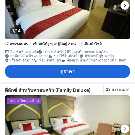
1/14
17 ตารางเมตร
เข้าพักได้สูงสุด: ผู้ใหญ่ 2 คน
1 เตียงคิงไซส์
วิว: พื้นที่กลางแจ้ง
บริการสำหรับผู้มีปัญหาด้านการเคลื่อนไหว
กาต้มน้ำไฟฟ้า
กระจก
ของใช้ในห้องน้ำ
ผ้าเช็ดตัว
ฝักบัว
เสื้อคลุมอาบน้ำ
ห้องน้ำส่วนตัว
ห้องอาบน้ำฝักบัวและอ่างอาบน้ำแยกกัน
ดูราคา
ดีลักซ์ สำหรับครอบครัว (Family Deluxe)
23 ตารางเมตร
เหมาะกับกลุ่มเพื่อน