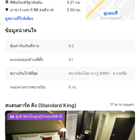
พิพิธภัณฑ์รัฐกลันตัน
5.27 กม.
ปาซาร์ เบซาร์ ซิติ คอดิจาห์
5.59 กม.
ดูแผนที่
ดูสถานที่ใกล้เคียง
ข้อมูลน่าสนใจ
คุ้มค่ากับเงินที่จ่าย
8.5
คะแนนของทำเลที่ตั้ง
9.1
สนามบินใกล้ที่สุด
สนามบินโกตาบารู (KBR) - มาเลเซีย
ระยะทางจากสนามบิน
8 กม.
สแตนดาร์ด คิง (Standard King)
17 ตารางเมตร
ผู้เข้าพักเป็นคู่/คู่รักชอบที่พักนี้