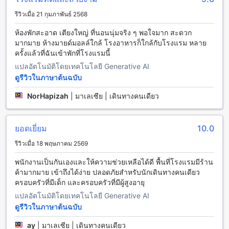
เป็นส่วนตัวมากขึ้น ห้อง Standard King มีเตียงคิงไซส์ที่จะทำให้
รีวิวเมื่อ 21 กุมภาพันธ์ 2568
คุณได้พักผ่อนอย่างสบายสุข และห้อง VIP ก็มีเตียงคิงไซส์เช่นกัน
โดยการจองห้องพักเหล่านี้ผ่าน Agoda จะเป็นประโยชน์อย่างมาก
ห้องพักสะอาด เตียงใหญ่ ที่นอนนุ่มจริง ๆ พอใจมาก สะดวก
สำหรับผู้ใช้ เพราะจะได้รับราคาที่ดีที่สุดและประสบการณ์ในการ
มากมาย ห้างมายด์มอลล์ใกล้ โรงอาหารก็ใกล้กับโรงแรม หลาย
จองที่ง่ายและไม่ยุ่งยาก
ครั้งแล้วที่ฉันเข้าพักที่โรงแรมนี้
แปลอัตโนมัติโดยเทคโนโลยี Generative AI
ความสนุกที่กูบังเกเรียนในโกตา บาห์รู, มาเลเซีย
ดูรีวิวในภาษาต้นฉบับ
โรงแรมอัล คาติรี เป็นที่พักที่เหมาะสำหรับนักท่องเที่ยวที่ต้องการ
NorHapizah
|
มาเลเซีย | เดินทางคนเดียว
สัมผัสความสนุกและการผจญภัยที่กูบังเกเรียนในเมืองโกตา บาห์รู
มาเลเซีย กูบังเกเรียนเป็นหนึ่งในสถานที่ท่องเที่ยวยอดฮิตที่ต้องไม่
พลาดในการเข้าชม ที่นี่คุณจะได้สัมผัสกับบรรยากาศเมืองเก่าอัน
ยอดเยี่ยม
10.0
เป็นเอกลักษณ์ของโกตา บาห์รู รวมถึงเพลิดเพลินกับกิจกรรมที่น่า
ตื่นเต้นที่มีให้เลือกมากมาย เช่น การเดินเล่นในถนนคนเดินกูบังเก
รีวิวเมื่อ 18 พฤษภาคม 2569
เรียน การชิมอาหารท้องถิ่นอร่อยๆ และการเล่นน้ำในแม่น้ำกูบังเก
เรียน นอกจากนี้ยังมีหลายแหล่งท่องเที่ยวที่น่าสนใจอื่นๆ เช่น วัดกู
พนักงานเป็นกันเองและให้ความช่วยเหลือได้ดี พื้นที่โรงแรมมีร้าน
บังเกเรียน และตลาดกูบังเกเรียน ที่นี่เป็นที่ที่ให้คุณสัมผัสกับ
ค้ามากมาย เข้าถึงได้ง่าย ปลอดภัยสำหรับนักเดินทางคนเดียว
วัฒนธรรมและวิถีชีวิตของชาวโกตา บาห์รูอย่างแท้จริง
ครอบครัวที่มีเด็ก และครอบครัวที่มีผู้สูงอายุ
แปลอัตโนมัติโดยเทคโนโลยี Generative AI
วิธีการเดินทางจากสนามบินสุวรรณภูมิไปยังโรงแรมอัล คาติรี
ดูรีวิวในภาษาต้นฉบับ
หากคุณกำลังวางแผนการเดินทางไปยังโรงแรมอัล คาติรีที่ตั้งอยู่
ay
|
มาเลเซีย | เดินทางคนเดียว