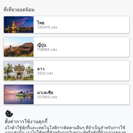
สเต็กที่อร่อยและอร่อย ร้าน Al Khatiri Restaurant@AlKhatiri
ที่เที่ยวยอดนิยม
Point ที่นำเสนออาหารอาหารท้องถิ่นและอาหารเมือง และร้าน
Kopi Mesin Kubang Kerian ที่น่าสนใจสำหรับคนชอบกาแฟและ
ไทย
ขนมปังสด
130415 แห่ง
โรงแรมอัล คาติรี: ราคาเฉลี่ยที่คุ้มค่ากว่าโรงแรมในเมืองเดียวกัน
ญี่ปุ่น
โรงแรมอัล คาติรี เป็นที่พักที่มีราคาที่คุ้มค่าและเหมาะสำหรับคนที่
158993 แห่ง
ต้องการสัมผัสบรรยากาศของเมืองโกตา บาห์รู ในราคาที่ไม่แพง
มาก โรงแรมนี้มีราคาเฉลี่ยต่อคืนอยู่ที่ $35 เท่านั้น ซึ่งถือว่าเป็น
ราคาที่เหมาะสมและคุ้มค่ามากๆ โดยเฉพาะเมื่อเปรียบเทียบกับ
ลาว
ราคาเฉลี่ยของห้องพักในเมืองเดียวกันที่อยู่ที่ $38 โรงแรมอัล คาติ
3522 แห่ง
รี จึงเป็นทางเลือกที่สมบูรณ์แบบสำหรับนักท่องเที่ยวที่ต้องการ
ความสะดวกสบายในราคาที่ไม่แพงมาก
มาเลเซีย
เตียงที่นอนที่ยอดเยี่ยมและบริการดีเยี่ยม
107905 แห่ง
โรงแรมอัล คาติรี ถูกใจลูกค้าด้วยเตียงที่นอนที่ยอดเยี่ยมและ
บริการดีเยี่ยมที่ได้รับความชื่นชอบอย่างมาก ลูกค้ารักใจเตียง
สิงคโปร์
ที่นอนที่ยอดเยี่ยมและบรรยากาศในห้องที่หอมหอม พนักงานให้
1501 แห่ง
ตั้งค่าการใช้งานคุกกี้
ความช่วยเหลืออย่างเป็นกันเอง รู้สึกอบอุ่นและสะอาดมากในห้อง
อโกด้าใช้คุ้กกี้และเทคโนโลยีการติดตามอื่นๆ ที่จำเป็นสำหรับการใช้
พัก โรงแรมที่น่ารัก สะอาด พนักงานเป็นกันเอง ใกล้ร้านค้าและ
งานเท่านั้น เราไม่ใช้คุกกี้สำหรับการวิเคราะห์หรือคุ้กกี้ด้านการตลาด