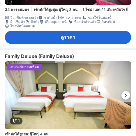
34 ตารางเมตร
เข้าพักได้สูงสุด: ผู้ใหญ่ 3 คน
1 โซฟาเบด / 1 เตียงควีนไซส์
วิว: พื้นที่กลางแจ้ง
กาต้มน้ำไฟฟ้า
กระจก
ของใช้ในห้องน้ำ
ผ้าเช็ดตัว
ฝักบัว
เสื้อคลุมอาบน้ำ
ห้องน้ำส่วนตัว
โทรทัศน์
โทรทัศน์จอแบน
ดูราคา
Family Deluxe (Family Deluxe)
เหมาะกับกลุ่มเพื่อน
1/11
เข้าพักได้สูงสุด: ผู้ใหญ่ 4 คน