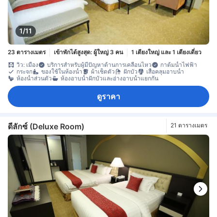
1/11
23 ตารางเมตร
เข้าพักได้สูงสุด: ผู้ใหญ่ 3 คน
1 เตียงใหญ่ และ 1 เตียงเดี่ยว
วิว: เมือง
บริการสำหรับผู้มีปัญหาด้านการเคลื่อนไหว
กาต้มน้ำไฟฟ้า
กระจก
ของใช้ในห้องน้ำ
ผ้าเช็ดตัว
ฝักบัว
เสื้อคลุมอาบน้ำ
ห้องน้ำส่วนตัว
ห้องอาบน้ำฝักบัวและอ่างอาบน้ำแยกกัน
ดูราคา
ดีลักซ์ (Deluxe Room)
21 ตารางเมตร