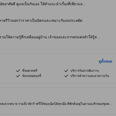
ธยาศัยดี ดูแลเป็นกันเอง ให้คำแนะนำเรื่องที่เที่ยวแล...
ลายรีวิวบอกว่าราคาเป็นมิตรและเหมาะกับงบประหยัด
ให้ความรู้สึกเหมือนอยู่บ้าน เจ้าของและการตกแต่งทำให้รู้ส...
ดูทั้งหมด
ที่จอดรถฟรี
บริการรับฝากสัมภาระ
ห้องปลอดบุหรี่
บริการทำความสะอาดรายวัน
างสะดวกสบาย รวมถึง Wi-Fi ฟรีให้ท่องเน็ตได้ทุกเมื่อ ที่พักตั้งอยู่ในย่านปะทิวของชุมพร
ร่อยๆ ทริปยังไม่จบถ้าไม่ได้แวะไปที่เที่ยวชื่อดังอย่าง สนามบินชุมพร ด้วยอีกสักที่