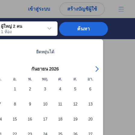
การณ์ตรงของผู้เข้าพักอย่างแท้จริง
เข้าสู่ระบบ
สร้างบัญชีผู้ใช้
ผู้ใหญ่ 2 คน
ค้นหา
1 ห้อง
อไปถึงวันเช็คอินที่ต้องการ ให้กดปุ่ม Enter เพื่อเลือกวันเช็คอินดังกล่าว ทำซ้ำขั้นต
ดูที่พักทั้งหมดในชุมพร: 245 แห่ง
ยืดหยุ่นได้
กันยายน 2026
.
อ.
พ.
พฤ.
ศ.
ส.
อา.
1
2
3
4
5
6
7
8
9
10
11
12
13
4
15
16
17
18
19
20
1
22
23
24
25
26
27