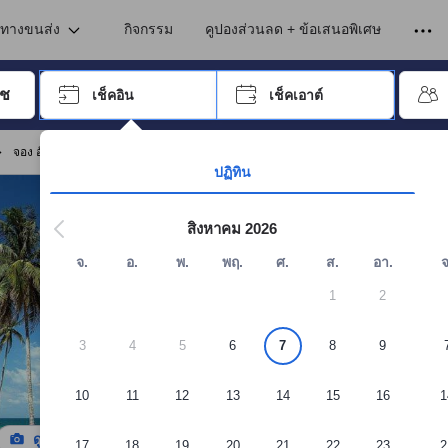
เข้าพัก ดังนั้น คะแนนรีวิวและความคิดเห็นที่แสดงบนอโกด้า จึงมาจากประสบ
นชุมพร
นทางขนส่ง
กิจกรรม
คูปองส่วนลด + ข้อเสนอพิเศษ
อปุ่ม Tab เพื่อเลื่อนหาคำที่ต้องการ แล้วกดปุ่ม Enter เพื่อเลือก
เช็คอิน
เช็คเอาต์
กด Enter เพื่อเลือกวันที่ ใช้ปุ่มลูกศรเพื่อเลือกวันเช็คอินและเช็คเอาต์ เมื่
จอง อัลบาทรอส เกสต์เฮ้าส์ แอท ทุ่งวัวแล่น บีช
ปฏิทิน
สิงหาคม 2026
จ.
อ.
พ.
พฤ.
ศ.
ส.
อา.
จ
1
2
3
4
5
6
7
8
9
10
11
12
13
14
15
16
1
ดูรูปทั้งหมด
17
18
19
20
21
22
23
2