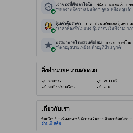
เจ้าของที่พักเอาใจใส่
- พนักงานและเจ้าของอั
พนักงานมีความเป็นมิตร ดูแลเหมือนญาติ
คุ้มค่าคุ้มราคา
- ราคาประหยัดและคุ้มค่า ห
ราคาห้องพักไม่แพง คุ้มค่ากับเงินที่จ่ายมาก
บรรยากาศโดยรวมดีเยี่ยม
- บรรยากาศโดยรวม
ที่พักอยู่สบายเหมือนพักอยู่ที่บ้านญาติ
สิ่งอำนวยความสะดวก
ชายหาด
Wi-Fi ฟรี
ระเบียง/ชานเรือน
สวน
เกี่ยวกับเรา
ที่พักให้บริการที่จอดรถฟรีเพื่อการเดินทางเข้าออกที่พักได้อย่
ผู้เข้าพักจึงได้อยู่ใกล้สถานที่ท่องเที่ยวน่าสนใจและร้านอาหารอ
อ่านเพิ่มเติม