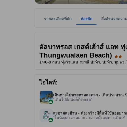
รายละเอียดที่พัก
ห้องพัก
สิ่งอำนวยควา
ที่พักเป็นผู้กำหนดระดับดาวเพื่อเป็นแนวทางให้ผู้เข้
tooltip
2 ดาวจาก 5 ดาว
อัลบาทรอส เกสต์เฮ้าส์ แอท ท
Thungwualaen Beach)
14/6-8 ถนน ทุ่งวัวแล่น สะพลี ปะทิว, ปะทิว, ชุมพร
ไฮไลท์:
เดินทางไปชายหาดสะดวก
- เดินประมาณ 50
เดินไปอีกนิดก็ถึงทะเล
สะอาดสะอ้าน
- ห้องกว้างมีพื้นที่ใช้สอยมา
ในห้องสะอาดมาก สะอาดตั้งแต่ทางเดินเข