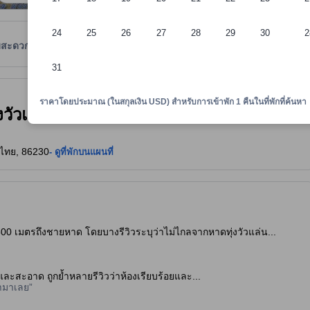
24
25
26
27
28
29
30
2
มสะดวก
รีวิว
ตำแหน่งที่ตั้ง
นโยบายที่พัก
31
าพักทราบถึงความสะดวกสบายและสิ่งอำนวยความสะดวกที่คาดว่าน่าจะได้รับ ณ ท
ราคาโดยประมาณ (ในสกุลเงิน USD) สำหรับการเข้าพัก 1 คืนในที่พักที่ค้นหา
ุ่งวัวแล่น บีช (Albatross Guesthouse @
, ไทย, 86230
- ดูที่พักบนแผนที่
0 เมตรถึงชายหาด โดยบางรีวิวระบุว่าไม่ไกลจากหาดทุ่งวัวแล่น...
กและสะอาด ถูกย้ำหลายรีวิวว่าห้องเรียบร้อยและ...
้ามาเลย