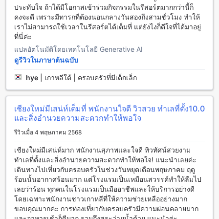
ประทับใจ ถ้าได้มีโอกาสเข้าร่วมกิจกรรมในรีสอร์ตมากกว่านี้ก็
สัมผัสความอร่อยที่อนันตรา เชียงใหม่ รีสอร์ต
คงจะดี เพราะมีทารกที่ต้องนอนกลางวันสองถึงสามชั่วโมง ทำให้
เราไม่สามารถใช้เวลาในรีสอร์ตได้เต็มที่ แต่ยังไงก็ดีใจที่ได้มาอยู่
อนันตรา เชียงใหม่ รีสอร์ต มีสิ่งอำนวยความสะดวกในการรับ
ที่นี่ค่ะ
ประทานอาหารที่หลากหลายและอร่อยมากมาย ที่นี่คุณสามารถ
เพลิดเพลินกับเมนูอาหารต้นตำรับไทยที่อร่อยจนนับวันไม่ถ้วนที่
แปลอัตโนมัติโดยเทคโนโลยี Generative AI
ร้านอาหารภูเขา ที่นี่คุณสามารถสัมผัสกับความสดชื่นของกาแฟที่
ดูรีวิวในภาษาต้นฉบับ
กินได้ที่ร้านกาแฟ 24 ชั่วโมง นอกจากนี้ยังมีบริการห้องอาหารที่ให้
บริการอาหารแบบคอชเริ่มสำหรับผู้ที่ต้องการอาหารที่เป็นเนื้อกับ
hye
|
เกาหลีใต้ | ครอบครัวที่มีเด็กเล็ก
อาหารที่ไม่ใช่เนื้อ ด้วยบริการห้องอาหารแบบคอชเริ่มคุณจะได้
สัมผัสกับความอร่อยได้อย่างครบถ้วน
เชียงใหม่มีเสน่ห์เต็มที่ พนักงานใจดี วิวสวย ทำเลที่ตั้ง
10.0
สัมผัสความหรูหราของห้องพักที่อนันตรา เชียงใหม่ รีสอร์ต
และสิ่งอำนวยความสะดวกทำให้พอใจ
รีวิวเมื่อ 4 พฤษภาคม 2568
อนันตรา เชียงใหม่ รีสอร์ตนำเสนอห้องพักหลากหลายรูปแบบเพื่อ
รองรับความต้องการของแขกทุกท่าน ไม่ว่าจะเป็น Kasara River
เชียงใหม่มีเสน่ห์มาก พนักงานสุภาพและใจดี ทิวทัศน์สวยงาม
View Suite ขนาด 105 ตารางเมตร ที่มาพร้อมเตียงคิงไซส์หรือ
ทำเลที่ตั้งและสิ่งอำนวยความสะดวกทำให้พอใจ! แนะนำเลยค่ะ
เตียงเดี่ยวสองเตียง สำหรับผู้ที่ชื่นชอบวิวแม่น้ำอย่างใกล้ชิด อีกทั้ง
เดินทางไปเที่ยวกับครอบครัวในช่วงวันหยุดเดือนพฤษภาคม ฤดู
Kasara Suite ขนาดเท่ากันก็เป็นตัวเลือกที่ยอดเยี่ยมสำหรับผู้ที่มอง
ร้อนนั้นอากาศร้อนมาก แต่โรงแรมเป็นเหมือนสวรรค์ทำให้ลืมไป
หาความสะดวกสบายและความเป็นส่วนตัว นอกจากนี้ยังมี
เลยว่าร้อน ทุกคนในโรงแรมเป็นมืออาชีพและให้บริการอย่างดี
Deluxe River View Room และ Deluxe Garden View Room
โดยเฉพาะพนักงานชาวเกาหลีที่ให้ความช่วยเหลืออย่างมาก
ขนาด 50 ตารางเมตร ที่ให้ความรู้สึกผ่อนคลายกับวิวธรรมชาติ
ขอบคุณมากค่ะ การท่องเที่ยวกับครอบครัวมีความผ่อนคลายมาก
รอบตัว พร้อมตัวเลือกเตียงเดี่ยวหรือเตียงคิงไซส์ เพื่อให้คุณได้พัก
และอาหารเช้าก็ดีมาก รวมถึงสระว่ายน้ำด้วย แนะนำค่ะ