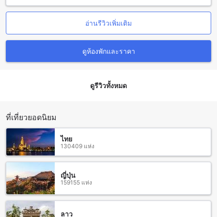
วิธีการที่ง่ายที่สุดคือใช้บริการรถแท็กซี่ ที่จะพร้อมรอคุณที่ท่ารถ
ของสนามบิน บริษัทแท็กซี่ท้องถิ่นมีบริการจำนวนมากและค่าใช้
จ่ายเป็นมิตร และจะใช้เวลาเดินทางประมาณ 15-20 นาทีถึง
อ่านรีวิวเพิ่มเติม
อนันตรา เชียงใหม่ รีสอร์ต
นอกจากนี้ คุณยังสามารถเดินทางโดยรถบัสสาธารณะที่มีเส้นทาง
ผ่านสนามบินเชียงใหม่ โดยบัสจะนำคุณมายังสถานีรถประจำทาง
ดูห้องพักและราคา
หรือสถานีรถไฟในเมืองเชียงใหม่ จากนั้นคุณสามารถนั่งรถแท็กซี่
หรือรถรับส่งของโรงแรมไปยัง อนันตรา เชียงใหม่ รีสอร์ต
ดูรีวิวทั้งหมด
สถานที่ท่องเที่ยวใกล้เคียงที่อนันตรา เชียงใหม่ รีสอร์ต
อนันตรา เชียงใหม่ รีสอร์ต ตั้งอยู่ในทำเลที่สะดวกสบายและเป็นที่
ตั้งที่ดีสำหรับการสำรวจเมืองเชียงใหม่ ใกล้กับหลายสถานที่ท่อง
ที่เที่ยวยอดนิยม
เที่ยวที่น่าสนใจ สถานที่ท่องเที่ยวใกล้เคียงรวมถึง สะพานเหล็ก
(สะพานเหล็ก), เลอ บราสเซรี, รติล้านนาสปา, พิพิธภัณฑ์วัดเก
ไทย
ตการาม, คอนแทค ทราเวล, สะพานเหล็ก, ตำรวจท่องเที่ยว
130409 แห่ง
เชียงใหม่, แม่น้ำแม่ปิง, วัดฟ้าฮ่าม, วัดเกตการาม ที่นี่คุณสามารถ
สัมผัสวัฒนธรรมและประวัติศาสตร์ของเชียงใหม่ได้อย่างใกล้ชิด
ญี่ปุ่น
159155 แห่ง
ร้านอาหารรอบ อนันตรา เชียงใหม่ รีสอร์ต
อนันตรา เชียงใหม่ รีสอร์ต ตั้งอยู่ใกล้กับหลายร้านอาหารที่น่า
สนใจ ซึ่งรวมถึง The Good View Bar & Restaurant Chiang Mai
ลาว