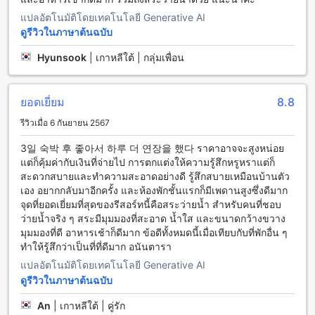
ผ่อนอย่างเต็มที่ในทุกโอกาส การจองห้องพักเหล่านี้ผ่าน Agoda จะ
แปลอัตโนมัติโดยเทคโนโลยี Generative AI
ทำให้คุณได้รับราคาที่ดีที่สุดและประสบการณ์การจองที่ง่ายและ
ดูรีวิวในภาษาต้นฉบับ
ไร้ความยุ่งยาก เพื่อให้คุณสามารถวางแผนการเดินทางได้อย่าง
สบายใจและเต็มอิ่มกับการพักผ่อนในเชียงใหม่
Hyunsook
|
เกาหลีใต้ | กลุ่มเพื่อน
ริมแม่น้ำเชียงใหม่: บรรยากาศอันเงียบสงบและสวยงาม
ยอดเยี่ยม
8.8
ริมแม่น้ำเชียงใหม่เป็นสถานที่ท่องเที่ยวที่มีความเป็นเอกลักษณ์
และเสน่ห์ที่ไม่เหมือนใครในเชียงใหม่ ตั้งอยู่ในภาคเหนือของ
รีวิวเมื่อ 6 กันยายน 2567
ประเทศไทย แม้ว่าจะอยู่ในใจกลางเมืองแต่ริมแม่น้ำเชียงใหม่ยัง
คงมีบรรยากาศอันเงียบสงบและสวยงามเหมือนเมืองนอก ที่นี่มี
3일 숙박 후 좋아서 하루 더 연장을 했다 ราคาอาจจะสูงหน่อย
แม่น้ำเชียงใหม่ที่ไหลผ่านเป็นแหล่งท่องเที่ยวที่น่าสนใจและมี
แต่ก็คุ้มค่ากับเงินที่จ่ายไป การตกแต่งให้ความรู้สึกหรูหราแต่ก็
ความสวยงาม นักท่องเที่ยวสามารถเดินเล่นตามริมแม่น้ำได้
สะดวกสบายและทำความสะอาดอย่างดี รู้สึกสบายเหมือนบ้านตัว
สัมผัสบรรยากาศสงบและชมวิวที่สวยงามของธรรมชาติได้อย่าง
เอง อยากกลับมาอีกครั้ง และห้องพักชั้นแรกก็มีเพดานสูงซึ่งดีมาก
ใกล้ชิด
จุดที่ยอดเยี่ยมที่สุดของรีสอร์ทนี้คือสระว่ายน้ำ สำหรับคนที่ชอบ
ว่ายน้ำจริง ๆ สระมีมุมมองที่สะอาด น้ำใส และขนาดกว้างขวาง
วิธีการเดินทางจากสนามบินเชียงใหม่ไปยัง อนันตรา เชียงใหม่ รี
มุมมองที่ดี อาหารเช้าก็ดีมาก ข้อดีทั้งหมดนี้เมื่อเทียบกับที่พักอื่น ๆ
สอร์ต
ทำให้รู้สึกว่าเป็นที่ที่ดีมาก อนันตารา
แปลอัตโนมัติโดยเทคโนโลยี Generative AI
เมื่อคุณเดินทางมาถึงสนามบินเชียงใหม่ จะมีหลายวิธีในการเดิน
ดูรีวิวในภาษาต้นฉบับ
ทางไปยัง อนันตรา เชียงใหม่ รีสอร์ต ซึ่งตั้งอยู่ที่ ริมแม่น้ำ
เชียงใหม่ ในเมืองเชียงใหม่ ในไทย
An
|
เกาหลีใต้ | คู่รัก