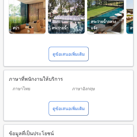
สระว่ายน้ำกลาง
สปา
สระว่ายน้ำ
แจ้ง
สระว
ดูข้อเสนอเพิ่มเติม
ภาษาที่พนักงานให้บริการ
ภาษาไทย
ภาษาอังกฤษ
ภาษาเกาหลี
ภาษาจีน (กลาง)
ดูข้อเสนอเพิ่มเติม
ภาษาญี่ปุ่น
ภาษาดัทช์
ภาษาโปรตุเกส
ภาษาฝรั่งเศส
ภาษามาเลเซีย
ภาษาเยอรมัน
ข้อมูลที่เป็นประโยชน์