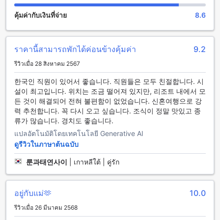
หลากหลายให้บริการ ที่นี่คุณสามารถเพลิดเพลินกับการว่ายน้ำใน
คุ้มค่ากับเงินที่จ่าย
8.6
สระน้ำในร่ม หรือชมวิวที่สวยงามของสนามกอล์ฟที่ตั้งอยู่ในสถาน
ที่ นอกจากนี้ยังมีฟิตเนสเซ็นเตอร์ที่ครบครันสำหรับการออกกำลัง
กายตลอด 24 ชั่วโมง และห้องโยคะที่เหมาะสำหรับการฝึกฝนและ
ผ่อนคลาย และสำหรับคุณที่ชอบออกกำลังกายและเล่นกีฬาฟรี ที่นี่
ราคานี้สามารถพักได้ค่อนข้างคุ้มค่า
9.2
ยังมีฟิตเนสเซ็นเตอร์ฟรีให้บริการอีกด้วย
รีวิวเมื่อ 28 สิงหาคม 2567
สิ่งอำนวยความสะดวกที่อนันตรา เชียงใหม่ รีสอร์ต
한국인 직원이 있어서 좋습니다. 직원들은 모두 친절합니다. 시
설이 최고입니다. 위치는 조금 떨어져 있지만, 리조트 내에서 모
อนันตรา เชียงใหม่ รีสอร์ต มีสิ่งอำนวยความสะดวกที่หลากหลาย
든 것이 해결되어 전혀 불편함이 없었습니다. 신혼여행으로 강
เพื่อให้คุณมีประสบการณ์การเข้าพักที่สะดวกสบายที่สุด สิ่งอำนวย
력 추천합니다. 꼭 다시 오고 싶습니다. 조식이 정말 맛있고 종
ความสะดวกที่คุณสามารถเพลิดเพลินได้รวมถึงการบริการห้องพัก
류가 많습니다. 경치도 좋습니다.
ตลอด 24 ชั่วโมง เพื่อให้คุณสามารถสั่งอาหารและเครื่องดื่มได้
แปลอัตโนมัติโดยเทคโนโลยี Generative AI
ตลอดเวลา นอกจากนี้ยังมีบริการซักรีด บริการห้องพัก ตู้เซฟเพื่อ
ให้คุณเก็บของความปลอดภัย บริการประชุม อินเทอร์เน็ตไร้สาย
ดูรีวิวในภาษาต้นฉบับ
ในบริเวณสาธารณะ พื้นที่สูบบุหรี่ที่กำหนดไว้ อินเทอร์เน็ตไร้สาย
룬과태연사이
|
เกาหลีใต้ | คู่รัก
ฟรีในทุกห้อง บริการซักรีด เช็คอิน/เช็คเอาท์ด่วน ที่เก็บกระเป๋า
เดินทาง และบริการทำความสะอาดห้องประจำวัน
อยู่กับแม่🫶
10.0
สิ่งอำนวยความสะดวกในการเดินทางที่ อนันตรา เชียงใหม่ รี
สอร์ต
รีวิวเมื่อ 26 มีนาคม 2568