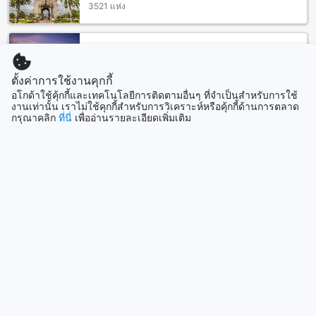
3521 แห่ง
ที่มีบรรยากาศสวยงามและอาหารอร่อย นอกจากนี้ยังมี Woo
Cafe-Art Gallery-Lifestyle Shop ที่น่าสนใจสำหรับคนรักศิลปะ
และ Samsen Villa ที่มีเมนูอาหารอร่อยมากๆ นอกจากนี้ยังมีร้าน
อาหารอื่นๆ เช่น ริเวอร์ไซด์บาร์แอนด์เรสเทอรองท์, Khao Soi
มาเลเซีย
108041 แห่ง
Samerjai, The Duke's Ping River, พลับพลา, ร้าน Success,
ตั้งค่าการใช้งานคุกกี้
เฮือนสุนทรี เวชานนท์, และ Le Crystal ที่ทำให้คุณสามารถ
เพลิดเพลินกับอาหารอร่อยได้ตลอดทั้งวัน
อโกด้าใช้คุ้กกี้และเทคโนโลยีการติดตามอื่นๆ ที่จำเป็นสำหรับการใช้
งานเท่านั้น เราไม่ใช้คุกกี้สำหรับการวิเคราะห์หรือคุ้กกี้ด้านการตลาด
สิงคโปร์
กรุณาคลิก
ที่นี่
เพื่ออ่านรายละเอียดเพิ่มเติม
1501 แห่ง
สถานที่ช้อปปิ้งที่ใกล้เคียงของ อนันตรา เชียงใหม่ รีสอร์ต
อนันตรา เชียงใหม่ รีสอร์ต ตั้งอยู่ใกล้กับหลายสถานที่ช้อปปิ้งที่น่า
แสดงเพิ่ม
สนใจ เช่นร้าน Elephant Parade ที่เป็นร้านขายของที่ทำจากไม้
และกระดาษที่มีรูปลักษณ์ช้างที่สวยงาม แกลเลอรี่
Suvannabhumi Art Gallery ที่นำเสนอศิลปะที่สร้างด้วยมือของ
ดูทั้งหมด
ศิลปินท้องถิ่น ร้าน Circle Source Paper Gallery ที่มีสินค้าจาก
กระดาษที่ทำด้วยมือ ร้าน Colour Factory ที่ขายสินค้าที่ทำจากสี
ที่เที่ยวกำลังมาแรง
ที่สวยงาม ร้าน Monsoon Tea ที่เสนอชาและสมุนไพรที่มีคุณค่า
สูง และวิลาซินีที่เป็นศูนย์การค้าที่ใหญ่และหลากหลาย
ฮ่องกง
ฮ่องกง
เชียงใหม่ ราคาห้องโรงแรมที่อนันตรา เชียงใหม่ รีสอร์ตเปรียบ
เทียบกับราคาเฉลี่ยของห้องโรงแรมในเมืองเชียงใหม่
บาหลี