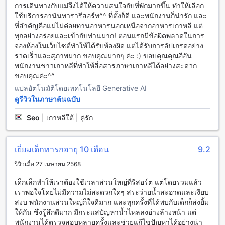
อนันตรา เชียงใหม่ รีสอร์ต มีสิ่งอำนวยความสะดวกในการเดิน
การเดินทางกับแม่จึงได้ให้ความสนใจกับที่พักมากขึ้น ทำให้เลือก
ทางที่หลากหลายเพื่อให้คุณมีประสบการณ์การเดินทางที่สะดวก
ใช้บริการอานันทารารีสอร์ท^^ ที่ตั้งก็ดี และพนักงานก็น่ารัก และ
สบายและไม่ยุ่งยาก
ที่สำคัญคือแม่ไม่ค่อยทานอาหารนอกเหนือจากอาหารเกาหลี แต่
สำหรับผู้เข้าพักที่มาจากสนามบิน สามารถใช้บริการรถรับส่ง
ทุกอย่างอร่อยและเข้ากับท่านมาก! ตอนแรกมีข้อผิดพลาดในการ
สนามบินที่โรงแรมได้ ทำให้คุณสามารถเดินทางไปยังโรงแรมได้
จองห้องในเว็บไซต์ทำให้ได้รับห้องผิด แต่ได้รับการอัปเกรดอย่าง
อย่างสะดวกและรวดเร็ว
รวดเร็วและสุภาพมาก ขอบคุณมากๆ ค่ะ :) ขอบคุณคุณอีอัน
อนันตรา เชียงใหม่ รีสอร์ตยังมีบริการรถแท็กซี่สำหรับผู้เข้าพักที่
พนักงานชาวเกาหลีที่ทำให้สื่อสารภาษาเกาหลีได้อย่างสะดวก
ต้องการเดินทางไปยังสถานที่ต่างๆในเมืองเชียงใหม่ และยังมี
ขอบคุณค่ะ^^
บริการจองตั๋วและบริการจองรถเช่าให้คุณสามารถเดินทางไป
แปลอัตโนมัติโดยเทคโนโลยี Generative AI
สถานที่ต่างๆในเชียงใหม่ได้อย่างสะดวกสบาย
ดูรีวิวในภาษาต้นฉบับ
นอกจากนี้ อนันตรา เชียงใหม่ รีสอร์ตยังมีบริการที่จอดรถฟรีและ
บริการจอดรถแบบวาเลตเพื่อให้คุณมีความสะดวกในการเดินทาง
Seo
|
เกาหลีใต้ | คู่รัก
ด้วยรถส่วนตัว
สิ่งอำนวยความสะดวกในห้องที่อนันตรา เชียงใหม่ รีสอร์ต
เยี่ยมเด็กทารกอายุ 10 เดือน
9.2
อนันตรา เชียงใหม่ รีสอร์ต มีสิ่งอำนวยความสะดวกหลากหลายใน
รีวิวเมื่อ 27 เมษายน 2568
ห้องพักที่ทำให้คุณรู้สึกสะดวกสบายตลอดการเข้าพักของคุณ ห้อง
เด็กเล็กทำให้เราต้องใช้เวลาส่วนใหญ่ที่รีสอร์ต แต่โดยรวมแล้ว
พักทุกห้องมีเครื่องปรับอากาศเพื่อให้คุณสามารถควบคุมอุณหภูมิใน
เราพอใจโดยไม่มีความไม่สะดวกใดๆ สระว่ายน้ำสะอาดและเงียบ
ห้องได้ตามต้องการ นอกจากนี้ยังมีเสื้อคลุมอาบน้ำ, หนังสือพิมพ์
สงบ พนักงานส่วนใหญ่ก็ใจดีมาก และทุกครั้งที่ได้พบกับเด็กก็ส่งยิ้ม
รายวัน, เครื่องเป่าผม, โทรทัศน์, มินิบาร์, ระเบียง/ระเบียง, สาย
ให้กัน ซึ่งรู้สึกดีมาก มีกระแสปัญหาน้ำไหลลงอ่างล้างหน้า แต่
ดาวเทียม/เคเบิลทีวี, และตู้เย็นให้บริการในห้องพัก
พนักงานได้ตรวจสอบหลายครั้งและช่วยแก้ไขปัญหาได้อย่างน่า