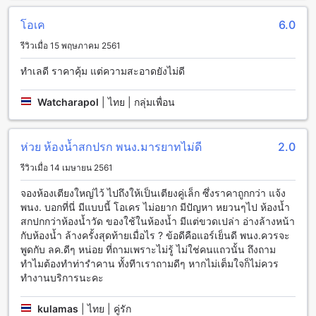
เต็มที่
นอกจากนี้ยังมีรายการทีวีดาวเทียมหรือรายการทีวีผ่านสัญญาณ
โอเค
6.0
เคเบิลให้คุณเพลิดเพลินกับการรับชมรายการทีวีที่คุณชื่นชอบได้
อย่างไม่มีข้อจำกัด
รีวิวเมื่อ 15 พฤษภาคม 2561
ทำเลดี ราคาคุ้ม แต่ความสะอาดยังไม่ดี
สิ่งอำนวยความสะดวกทางการกินของโอโย 1148 อ่าวนาง
อันดามัน รีสอร์ท
Watcharapol
|
ไทย | กลุ่มเพื่อน
โอโย 1148 อ่าวนาง อันดามัน รีสอร์ท มีบริการห้องอาหารและ
บาร์ที่น่าตื่นเต้นมากมายที่จะทำให้คุณพึงพอใจ หากคุณมีอาการหิว
และไม่อยากออกนอกห้องพัก คุณสามารถสั่งอาหารผ่านบริการห้อง
ห่วย ห้องน้ำสกปรก พนง.มารยาทไม่ดี
2.0
พักได้ จะเป็นอาหารเช้าหรืออาหารค่ำ ทางโรงแรมจะมีเมนูหลาก
รีวิวเมื่อ 14 เมษายน 2561
หลายให้เลือกตามความชอบของคุณ และพนักงานบริการห้องพัก
จะดูแลให้คุณได้รับอาหารที่อร่อยและเพลิดเพลินไปกับอาหารได้
จองห้องเตียงใหญ่ไว้ ไปถึงให้เป็นเตียงคู่เล็ก ซึ่งราคาถูกกว่า แจ้ง
ทุกครั้งที่คุณสั่ง
พนง. บอกที่นี่ มีแบบนี้ โอเคร ไม่อยาก มีปัญหา หยวนๆไป ห้องน้ำ
สกปกกว่าห้องน้ำวัด ของใช้ในห้องน้ำ มีแต่ขวดเปล่า อ่างล้างหน้า
ห้องพักที่โอโย 1148 อ่าวนาง อันดามัน รีสอร์ท
กับห้องน้ำ ล้างครั้งสุดท้ายเมื่อไร ? ข้อดีคือแอร์เย็นดี พนง.ควรจะ
พูดกับ ลค.ดีๆ หน่อย ที่ถามเพราะไม่รู้ ไม่ใช่คนแถวนั้น ถึงถาม
โอโย 1148 อ่าวนาง อันดามัน รีสอร์ท มีห้องพักหลากหลาย
ทำไมต้องทำท่ารำคาน ทั้งทีาเราถามดีๆ หากไม่เต็มใจก็ไม่ควร
ประเภทที่สามารถตอบสนองความต้องการของผู้เข้าพักได้อย่าง
ทำงานบริการนะคะ
เหมาะสม ห้องพักที่มีให้เลือกมีดังนี้: Mixed Dormitory Room *1
of 6 beds ขนาด 30 ตารางเมตร มีเตียงเดี่ยว ห้องพักสองเตียง
kulamas
|
ไทย | คู่รัก
ร่วมห้องน้ำ ขนาด 22 ตารางเมตร มีเตียงคู่ ห้องพักสูทีเรียวเดิมพัน