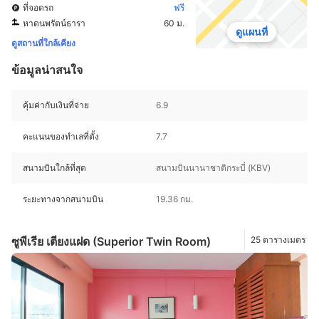
ที่จอดรถ
ฟรี
หาดนพรัตน์ธารา
60 ม.
ดูแผนที่
ดูสถานที่ใกล้เคียง
ข้อมูลน่าสนใจ
คุ้มค่ากับเงินที่จ่าย
6.9
คะแนนของทำเลที่ตั้ง
7.7
สนามบินใกล้ที่สุด
สนามบินนานาชาติกระบี่ (KBV)
ระยะทางจากสนามบิน
19.36 กม.
ซูพีเรีย เตียงแฝด (Superior Twin Room)
25 ตารางเมตร