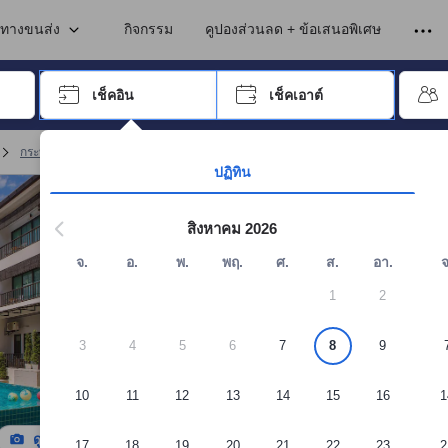
เข้าพัก ดังนั้น คะแนนรีวิวและความคิดเห็นที่แสดงบนอโกด้า จึงมาจากประสบ
นทางขนส่ง
กิจกรรม
คูปองส่วนลด + ข้อเสนอพิเศษ
อปุ่ม Tab เพื่อเลื่อนหาคำที่ต้องการ แล้วกดปุ่ม Enter เพื่อเลือก
เช็คอิน
เช็คเอาต์
กด Enter เพื่อเลือกวันที่ ใช้ปุ่มลูกศรเพื่อเลือกวันเช็คอินและเช็คเอาต์ เมื่
กระบี่ รีสอร์ต
(
293
)
จอง อ่าวนาง วีว่า รีสอร์ต
ปฏิทิน
สิงหาคม 2026
จ.
อ.
พ.
พฤ.
ศ.
ส.
อา.
จ
1
2
3
4
5
6
7
8
9
10
11
12
13
14
15
16
1
ดูรูปทั้งหมด
17
18
19
20
21
22
23
2