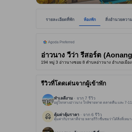
รายละเอียดที่พัก
ห้องพัก
สิ่งอำนวยควา
tooltip
ที่พักแนะนำจากอโกด้า คือ ที่พักที่ได้รับความไว้วา
ที่พักเป็นผู้กำหนดระดับดาวเพื่อเป็นแนวทางให้ผู้เข้
tooltip
3.5 ดาวจาก 5 ดาว
Agoda Preferred
อ่าวนาง วีว่า รีสอร์ต (Aonan
194 หมู่ 3 อ่าวนางซอย 8 ตำบลอ่าวนาง อำเภอเมือง จ
รีวิวที่โดดเด่นจากผู้เข้าพัก
ทำเลดีงาม
· จาก 7 รีวิว
อยู่ใจกลางอ่าวนาง ใกล้ชายหาด ตลาดคืน และ 7‑
คุ้มค่าคุ้มราคา
· จาก 6 รีวิว
คุ้มค่ากับราคาที่จ่าย หลายรีวิวชื่นชมว่าได้สิ่งที่เ