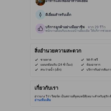
อาหารและห้องอาหารดีเยี่ยม
ดีเยี่ยมสำหรับเด็ก
บริการลูกค้าอย่างมืออาชีพ
· จาก 29 รีวิว
พนักงานต้อนรับและแม่บ้านยิ้มแย้ม ให้บริการช่วยเหล
สิ่งอำนวยความสะดวก
ชายหาด
Wi-Fi ฟรี
แผนกต้อนรับ (24 ชั่วโมง)
ห้องอาหาร
สระว่ายน้ำ (เด็ก)
บริการรับฝากสัมภา
เกี่ยวกับเรา
อ่าวนาง วีว่า รีสอร์ต เป็นสถานที่หลบหนีที่เหมาะสำหรับคู่รัก 
มิตรกับครอบครัวพร้อมสไลเดอร์น้ำ และเริ่มต้นเช้าของคุณด้
อ่านเพิ่มเติม
ตลาดนัดกลางคืนท้องถิ่นใกล้เคียง ตั้งอยู่ในอ่าวนาง จังหวัดกระบ
สระว่ายน้ำในร่ม และเลานจ์ที่อบอุ่น ผู้เข้าพักสามารถเพลิดเพลิ
พร้อมระเบียงส่วนตัวที่มอบวิวของเมืองที่มีชีวิตชีวาหรือสวนที