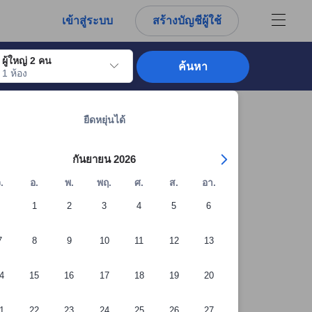
การณ์ตรงของผู้เข้าพักอย่างแท้จริง
เข้าสู่ระบบ
สร้างบัญชีผู้ใช้
ผู้ใหญ่ 2 คน
ค้นหา
1 ห้อง
อไปถึงวันเช็คอินที่ต้องการ ให้กดปุ่ม Enter เพื่อเลือกวันเช็คอินดังกล่าว ทำซ้ำขั้นต
ดูที่พักทั้งหมดในกระบี่: 2,053 แห่ง
ยืดหยุ่นได้
กันยายน 2026
.
อ.
พ.
พฤ.
ศ.
ส.
อา.
1
2
3
4
5
6
7
8
9
10
11
12
13
4
15
16
17
18
19
20
+84 รูปภาพจากผู้เข้าพัก
1
22
23
24
25
26
27