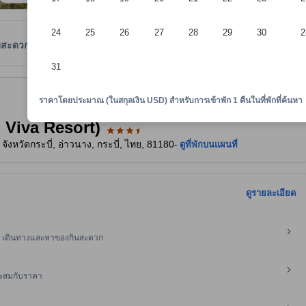
24
25
26
27
28
29
30
2
มสะดวก
รีวิว
ตำแหน่งที่ตั้ง
นโยบายที่พัก
31
งใจและเป็นที่ยอมรับ ทั้งยังลงประกาศกับอโกด้ามาอย่างยาวนาน และผ่านเกณฑ
าพักทราบถึงความสะดวกสบายและสิ่งอำนวยความสะดวกที่คาดว่าน่าจะได้รับ ณ ท
ราคาโดยประมาณ (ในสกุลเงิน USD) สำหรับการเข้าพัก 1 คืนในที่พักที่ค้นหา
g Viva Resort)
ังหวัดกระบี่, อ่าวนาง, กระบี่, ไทย, 81180
- ดูที่พักบนแผนที่
ดูรายละเอียด
11 เดินทางและหาของกินสะดวก
หมาะสมกับราคา