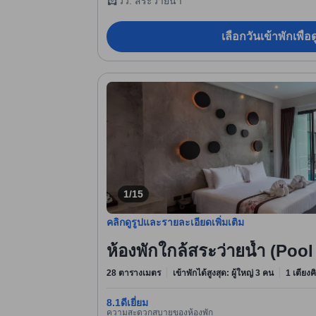
วิว: สระว่ายน้ำ
เลือกวันเข้าพักเพื่
1/15
คลิกดูรูปและรายละเอียดเพิ่มเติม
ห้องพักใกล้สระว่ายน้ำ (Poo
28 ตารางเมตร
เข้าพักได้สูงสุด: ผู้ใหญ่ 3 คน
1 เตียงค
8.1
ดีเยี่ยม
ความสะดวกสบายของห้องพัก