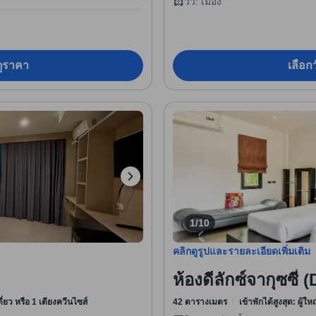
วิว: เมือง
อดูราคา
เลือกว
1/10
คลิกดูรูปและรายละเอียดเพิ่มเติม
ห้องดีลักซ์จากุซซี่
ดี่ยว หรือ 1 เตียงควีนไซส์
42 ตารางเมตร
เข้าพักได้สูงสุด: ผู้ใ