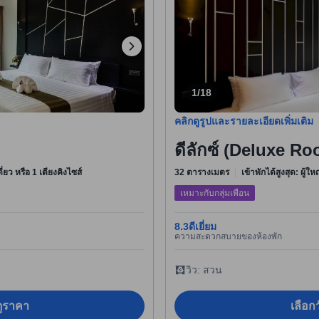
1/18
คลิกดูรูปและรายละเอียดเพิ่มเติม
ดีลักซ์ (Deluxe R
ดี่ยว หรือ 1 เตียงคิงไซส์
32 ตารางเมตร
เข้าพักได้สูงสุด: ผู้ใ
เหมาะกับกลุ่มเพื่อน
8.3
ดีเยี่ยม
ความสะดวกสบายของห้องพัก
วิว: สวน
อดูราคา
เลือกว