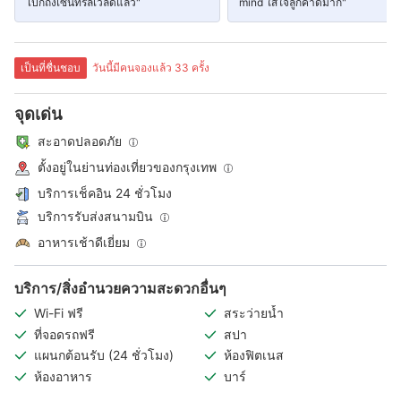
ไปก็ถึงเซ็นทรัลเวิลด์แล้ว"
mind ใส่ใจลูกค้าดีมาก"
เป็นที่ชื่นชอบ
วันนี้มีคนจองแล้ว 33 ครั้ง
จุดเด่น
สะอาดปลอดภัย
ตั้งอยู่ในย่านท่องเที่ยวของกรุงเทพ
บริการเช็คอิน 24 ชั่วโมง
บริการรับส่งสนามบิน
อาหารเช้าดีเยี่ยม
บริการ/สิ่งอำนวยความสะดวกอื่นๆ
Wi-Fi ฟรี
สระว่ายน้ำ
ที่จอดรถฟรี
สปา
แผนกต้อนรับ (24 ชั่วโมง)
ห้องฟิตเนส
ห้องอาหาร
บาร์