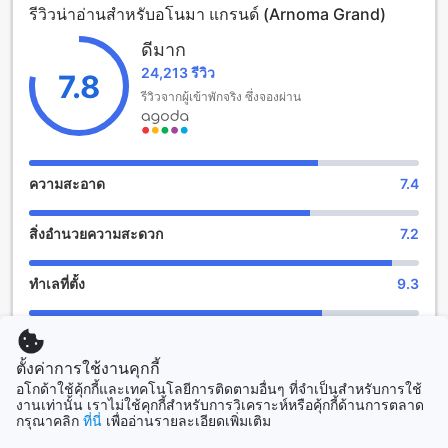
รีวิวน่าอ่านสำหรับอโนมา แกรนด์ (Arnoma Grand)
โทรทัศน์ดาวเทียม/เคเบิล การนวด สระว่ายน้ำในร่ม ฟิตเนส
เซ็นเตอร์ ซาวน่า สปา สระว่ายน้ำกลางแจ้ง บาร์ริมสระว่ายน้ำ
ดีมาก
อินเทอร์เน็ตไร้สายในพื้นที่สาธารณะ ที่จอดรถ พื้นที่จอดรถ พื้นที่
24,213 รีวิว
สูบบุหรี่ ตู้เย็น อินเทอร์เน็ตไร้สายในทุกห้อง บริการซักผ้าแห้ง
7.8
บริการเช่ารถ ที่เก็บกระเป๋าสัมภาระ อุปกรณ์อาบน้ำ ม่านกันแสง
รีวิวจากผู้เข้าพักจริง ซึ่งจองผ่าน
การทำความสะอาดห้องประจำวัน บริการแท็กซี่ บริการจัดซื้อตั๋ว
อาหารเช้าบุฟเฟ่ต์ อาหารเช้าที่เต็มอิ่ม ที่จอดรถในบริเวณโรงแรม
ที่จอดรถสำหรับแขก ที่จอดรถฟรี ฟิตเนสเซ็นเตอร์ฟรี
ความสะอาด
7.4
สนุกสนานไร้ขีดจำกัดที่อโนมา แกรนด์
สิ่งอำนวยความสะดวก
7.2
อโนมา แกรนด์ เป็นโรงแรมหรูหราที่มีสิ่งอำนวยความสะดวกที่น่า
ตื่นเต้นและน่าสนใจสำหรับผู้เข้าพักทุกท่าน โรงแรมนี้มีบาร์ที่
สร้างบรรยากาศเพลิดเพลินและเป็นสถานที่ที่เหมาะกับการพบปะ
ทำเลที่ตั้ง
9.3
กับเพื่อนหรือผู้ร่วมงาน ที่นี่คุณสามารถสัมผัสบรรยากาศที่เป็น
เอกลักษณ์ของอโนมา แกรนด์ได้อย่างแท้จริง
ความสะดวกสบายและคุณภาพของห้องพัก
7.5
นอกจากนี้ยังมีบริการนวด ซาวน่า และสปาที่อโนมา แกรนด์เพื่อ
ให้คุณได้สัมผัสประสบการณ์การพักผ่อนที่สมบูรณ์แบบ คุณจะได้
ตั้งค่าการใช้งานคุกกี้
รับการดูแลอย่างพิถีพิถันจากบุคลากรที่ชำนาญในการนวด ซาว
การให้บริการของพนักงาน
7.9
อโกด้าใช้คุ้กกี้และเทคโนโลยีการติดตามอื่นๆ ที่จำเป็นสำหรับการใช้
น่า และสปา ซึ่งจะทำให้คุณรู้สึกผ่อนคลายและปลดปล่อย
งานเท่านั้น เราไม่ใช้คุกกี้สำหรับการวิเคราะห์หรือคุ้กกี้ด้านการตลาด
ความเครียดได้อย่างแท้จริง
กรุณาคลิก
ที่นี่
เพื่ออ่านรายละเอียดเพิ่มเติม
คุ้มค่ากับเงินที่จ่าย
7.7