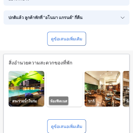
ปกติแล้ว ลูกค้าพักที่ "อโนมา แกรนด์" กี่คืน
ดูข้อเสนอเพิ่มเติม
สิ่งอำนวยความสะดวกของที่พัก
สระว่ายน้ำในร่ม
ห้องฟิตเนส
บาร์
ห้อ
ดูข้อเสนอเพิ่มเติม