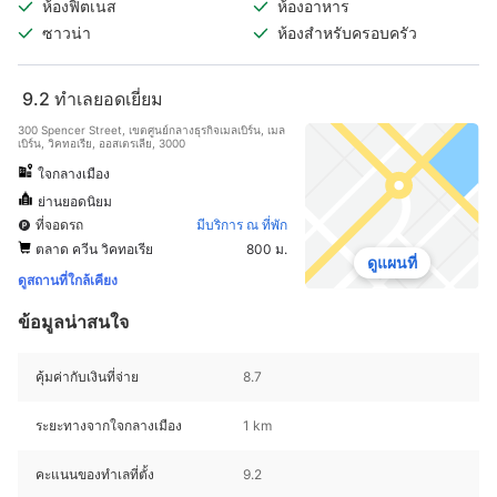
ห้องฟิตเนส
ห้องอาหาร
ซาวน่า
ห้องสำหรับครอบครัว
9.2
ทำเลยอดเยี่ยม
300 Spencer Street, เขตศูนย์กลางธุรกิจเมลเบิร์น, เมล
เบิร์น, วิคทอเรีย, ออสเตรเลีย, 3000
ใจกลางเมือง
ย่านยอดนิยม
ที่จอดรถ
มีบริการ ณ ที่พัก
ตลาด ควีน วิคทอเรีย
800 ม.
ดูแผนที่
ดูสถานที่ใกล้เคียง
ข้อมูลน่าสนใจ
คุ้มค่ากับเงินที่จ่าย
8.7
ระยะทางจากใจกลางเมือง
1 km
คะแนนของทำเลที่ตั้ง
9.2