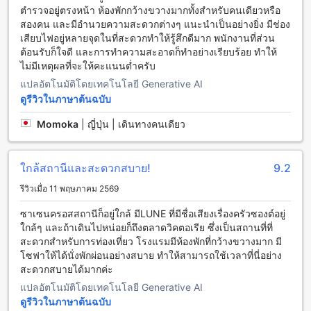
สบายสูงสุดให้กับผู้เข้าพัก การจองห้องพักผ่าน Agoda จะทำให้คุณ
ตำรวจอยู่ตรงหน้า ห้องพักกว้างขวางมากทั้งสำหรับคนเดียวหรือ
ได้รับราคาที่ดีที่สุด พร้อมประสบการณ์จองที่ง่ายและไร้ความยุ่ง
สองคน และมีอำนวยความสะดวกต่างๆ แนะนำเป็นอย่างยิ่ง มีช่อง
ยาก เพื่อการพักผ่อนที่สมบูรณ์แบบในเมืองเมลเบิร์น
เสียบไฟอยู่หลายจุดในที่สะดวกทำให้รู้สึกดีมาก พนักงานที่ส่วน
ต้อนรับก็ใจดี และการทำความสะอาดก็ทำอย่างเรียบร้อย ทำให้
เขตศูนย์กลางธุรกิจเมลเบิร์น: ศูนย์กลางของธุรกิจและการเรียนรู้
ไม่มีเหตุผลที่จะให้คะแนนต่ำครับ
ในเมลเบิร์น, ออสเตรเลีย
แปลอัตโนมัติโดยเทคโนโลยี Generative AI
ดูรีวิวในภาษาต้นฉบับ
เมลเบิร์นเป็นเมืองที่มีเขตศูนย์กลางธุรกิจที่เต็มไปด้วยความ
คล้ายคลึงกับนครในระดับโลก โดยเขตศูนย์กลางธุรกิจเมลเบิร์น
Momoka
|
ญี่ปุ่น | เดินทางคนเดียว
เป็นศูนย์กลางของการธุรกิจและการเรียนรู้ในเมลเบิร์น มีสถานที่
ที่สำคัญอย่างมากที่ตั้งอยู่ใกล้ๆ โรงแรมแอตแลนทิส เมลเบิร์น ซึ่ง
ทำให้เป็นที่พักที่สะดวกสบายสำหรับนักธุรกิจและนักเรียนที่มา
ใกล้สถานีและสะดวกสบาย!
9.2
เยือนเมลเบิร์น
เขตศูนย์กลางธุรกิจเมลเบิร์นเต็มไปด้วยสถานที่สำคัญทางธุรกิจ
รีวิวเมื่อ 11 พฤษภาคม 2569
เช่น ศูนย์การประชุมและแสดงสินค้าเมลเบิร์น (Melbourne
Convention and Exhibition Centre) ที่เป็นสถานที่จัดงานและ
ซาเซนครอสสถานีก็อยู่ใกล้ มีLUNE ที่มีชื่อเสียงเรื่องครัวซองต์อยู่
ประชุมขนาดใหญ่ นอกจากนี้ยังมีศูนย์การค้าที่ใหญ่ที่สุดในเมล
ใกล้ๆ และถ้าเดินไปหน่อยก็ถึงตลาดวิคตอเรีย ซึ่งเป็นสถานที่ที่
เบิร์น คือ ศูนย์การค้าและบันเทิงเคราะห์ทอง (Crown
สะดวกสำหรับการท่องเที่ยว โรงแรมมีห้องพักที่กว้างขวางมาก มี
Entertainment Complex) ที่มีร้านค้าหลากหลาย ร้านอาหาร โรง
โซฟาให้ได้นั่งพักผ่อนอย่างสบาย ทำให้สามารถใช้เวลาที่นี่อย่าง
ภาพยนตร์ และคาสิโน
สะดวกสบายได้มากค่ะ
นอกจากนี้ยังมีสถานที่ศึกษาที่สำคัญอย่างมากในเขตศูนย์กลาง
แปลอัตโนมัติโดยเทคโนโลยี Generative AI
ธุรกิจเมลเบิร์น เช่น มหาวิทยาลัยมอนัช (Monash University)
ดูรีวิวในภาษาต้นฉบับ
และมหาวิทยาลัยเมลเบิร์น (University of Melbourne) ที่เป็นที่