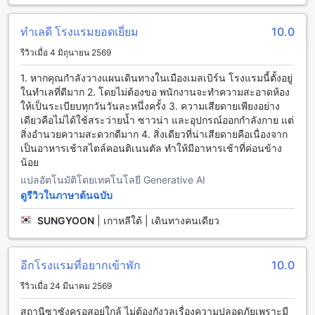
โรงแรมแอตแลนทิส เมลเบิร์น มีสิ่งอำนวยความสะดวกในการรับ
ประทานอาหารที่หลากหลายและมีคุณภาพสูง เริ่มต้นจากอาหาร
ทำเลดี โรงแรมยอดเยี่ยม
10.0
เช้าแบบบุฟเฟ่ต์ที่มีให้บริการทุกวัน โดยมีเมนูอาหารที่หลากหลาย
เช่น ขนมปังสด, ธัญพืช, ฮอตด็อก, ซาลาด, ผลไม้สด และอื่น ๆ อีก
รีวิวเมื่อ 4 มิถุนายน 2569
มากมาย นอกจากนี้ยังมีอาหารเช้าแบบคอนติเนนตัลที่มีให้บริการ
1. หากคุณกำลังวางแผนเดินทางในเมืองเมลเบิร์น โรงแรมนี้ตั้งอยู่
เพื่อตอบสนองความต้องการของผู้เข้าพักทุกคน
ในทำเลที่ดีมาก 2. โดยไม่ต้องขอ พนักงานจะทำความสะอาดห้อง
ให้เป็นระเบียบทุกวันวันละหนึ่งครั้ง 3. ความเสียดายเพียงอย่าง
ห้องพักสุดหรูที่โรงแรมแอตแลนทิส เมลเบิร์น พร้อมข้อเสนอสุด
เดียวคือไม่ได้ใช้สระว่ายน้ำ ซาวน่า และอุปกรณ์ออกกำลังกาย แต่
พิเศษบน Agoda
สิ่งอำนวยความสะดวกดีมาก 4. สิ่งเดียวที่น่าเสียดายคือเนื่องจาก
เป็นอาหารเช้าสไตล์คอนติเนนตัล ทำให้มีอาหารเช้าที่ค่อนข้าง
โรงแรมแอตแลนทิส เมลเบิร์น มีตัวเลือกห้องพักหลากหลายให้คุณ
น้อย
ได้เลือกตามความต้องการ เช่น ห้อง Standard City View ขนาด
24 ตารางเมตร พร้อมเตียงควีนไซส์, ห้อง Executive Queen
แปลอัตโนมัติโดยเทคโนโลยี Generative AI
Room ขนาด 25 ตารางเมตร, และห้อง Grandview Room ที่ให้
ดูรีวิวในภาษาต้นฉบับ
คุณเพลิดเพลินกับทิวทัศน์เมืองในขนาด 24 ตารางเมตร นอกจาก
นี้ยังมีห้องสำหรับผู้พิการ Superior Disabled ขนาด 28 ตาราง
SUNGYOON
|
เกาหลีใต้ | เดินทางคนเดียว
เมตร, ห้อง Superior Twin ที่มีพื้นที่ 32 ตารางเมตรพร้อมเตียง
เดี่ยวสองเตียง, รวมถึงห้อง Family Suite ขนาดใหญ่ 50 ตาราง
เมตร ที่สามารถรองรับครอบครัวได้อย่างสะดวกสบาย อีกทั้งยังมี
อีกโรงแรมที่อยากเข้าพัก
10.0
Queen Room with View ขนาด 30 ตารางเมตรและห้องชุด
รีวิวเมื่อ 24 มีนาคม 2569
ระดับพรีเมียมอย่าง Executive Queen Suite และ DOUBLE
Executive Queen Suite ที่มอบความหรูหราและความสะดวก
สถานีซาซังครอสอยู่ใกล้ ไม่ต้องกังวลเรื่องความปลอดภัยเพราะมี