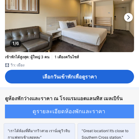
1/6
เข้าพักได้สูงสุด: ผู้ใหญ่ 3 คน
1 เตียงควีนไซส์
วิว: เมือง
เลือกวันเข้าพักเพื่อดูราคา
ดูห้องพักว่างและราคา ณ โรงแรมแอตแลนทิส เมลเบิร์น
ดูรายละเอียดห้องพักและราคา
"เราได้ห้องที่ดีมากวิวสวย เรานั่งดูวิวจิบ
"Great location! It’s close to
กาแฟทุกเช้าเลยหละ"
Southern Cross station."