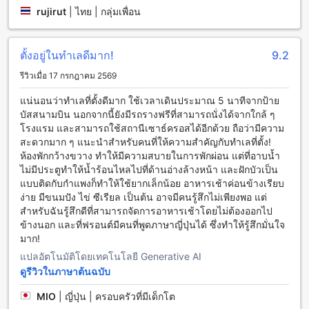
rujirut
|
ไทย | กลุ่มเพื่อน
อย่างง่ายดาย นอกจากนี้ยังมีบริการรถรับส่งสนามบิน ซึ่งจะช่วย
ให้คุณสะดวกสบายในการเดินทางไปยังโรงแรม และในกรณีที่คุณ
ต้องการซื้อตั๋วเที่ยว โรงแรมยังมีบริการขายตั๋วเพื่อให้คุณสามารถ
ตั้งอยู่ในทำเลดีมาก!
9.2
เดินทางไปสถานที่ต่างๆ ได้อย่างสะดวกและรวดเร็ว ไม่เพียง
เท่านั้น โรงแรมยังมีที่จอดรถภายในสถานที่ พร้อมบริการที่จอดรถ
รีวิวเมื่อ 17 กรกฎาคม 2569
ของตนเองและมีค่าธรรมเนียมในการจอดรถ
แน่นอนว่าทำเลที่ตั้งดีมาก ใช้เวลาเดินประมาณ 5 นาทีจากป้าย
สิ่งอำนวยความสะดวกในห้องพักที่โรงแรมแอตแลนทิส เมลเบิร์น
บัสสนามบิน นอกจากนี้ยังมีรถรางฟรีที่สามารถนั่งได้จากใกล้ ๆ
โรงแรม และสามารถใช้สถานีเซาธ์ครอสได้อีกด้วย ถือว่ามีความ
โรงแรมแอตแลนทิส เมลเบิร์น มีสิ่งอำนวยความสะดวกในห้องพัก
สะดวกมาก ๆ แนะนำสำหรับคนที่ให้ความสำคัญกับทำเลที่ตั้ง!
ที่หลากหลายเพื่อให้คุณมีความสะดวกสบายในระหว่างการเข้าพัก
ห้องพักกว้างขวาง ทำให้มีความสบายในการพักผ่อน แต่ที่อาบน้ำ
ที่นี่ ห้องพักทุกห้องมีเครื่องปรับอากาศเพื่อให้คุณสามารถปรับ
ไม่มีประตูทำให้น้ำร้อนไหลไปที่ด้านอ่างล้างหน้า และฝักบัวเป็น
อุณหภูมิให้เหมาะสมตามความต้องการของคุณได้ นอกจากนี้ยังมี
แบบติดกับกำแพงก็ทำให้ใช้ยากเล็กน้อย อาหารเช้าค่อนข้างเรียบ
หนังสือพิมพ์ประจำวันให้บริการฟรีเพื่อให้คุณอัพเดทข่าวสารล่าสุด
ง่าย มีขนมปัง ไข่ ซีเรียล เป็นต้น อาจมีคนรู้สึกไม่เพียงพอ แต่
ได้ตลอดเวลา หากคุณต้องการสันทนาการดูหนังภายในห้องพัก
สำหรับฉันรู้สึกดีที่สามารถจัดการอาหารเช้าโดยไม่ต้องออกไป
โรงแรมนี้ยังมีหนังให้ดูฟรีอีกด้วย นอกจากนี้ยังมีเครื่องเป่าผม
ข้างนอก และที่ฟรอนต์มีคนที่พูดภาษาญี่ปุ่นได้ ซึ่งทำให้รู้สึกมั่นใจ
โทรทัศน์ มินิบาร์ ทีวีดาวเทียม/เคเบิลทีวี และตู้เย็นในห้องพักเพื่อ
มาก!
ให้คุณสามารถเก็บเอาอาหารและเครื่องดื่มไว้ในห้องได้
แปลอัตโนมัติโดยเทคโนโลยี Generative AI
ดูรีวิวในภาษาต้นฉบับ
สิ่งอำนวยความสะดวกในการรับประทานอาหารที่โรงแรมแอตแล
นทิส เมลเบิร์น
MIO
|
ญี่ปุ่น | ครอบครัวที่มีเด็กโต