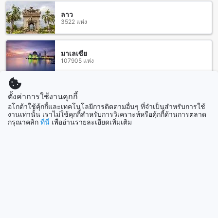
นทิส เมลเบิร์น
ลาว
3522 แห่ง
โรงแรมแอตแลนทิส เมลเบิร์น ตั้งอยู่ใกล้กับหลายสถานที่ท่องเที่ยว
และแหล่งท่องเที่ยวที่น่าสนใจในเมลเบิร์น ออสเตรเลีย บางสถาน
ที่ที่คุณอาจสนใจเป็น ตลาด ควีน วิคทอเรีย ที่เป็นตลาดที่มีความ
หลากหลายของสินค้าและอาหารที่อร่อย คุณยังสามารถเดินเล่นที่
มาเลเซีย
107905 แห่ง
ยูเรก้าสกายเด็ค88 ที่เป็นสวนสนุกที่มีเครื่องเล่นที่น่าสนใจสำหรับ
เด็กและผู้ใหญ่ หากคุณสนใจในศิลปะและวัฒนธรรมท้องถิ่น คุณ
สามารถเยือนหอศิลป์แห่งชาติของรัฐวิคตอเรียได้ ที่นี่คุณจะได้พบ
กับความงดงามของงานศิลปะและวัฒนธรรมแบบต่างๆ อีกทั้งยังมี
สิงคโปร์
ตั้งค่าการใช้งานคุกกี้
1501 แห่ง
SEA LIFE Melbourne Aquarium ที่เป็นแหล่งเรียนรู้เกี่ยวกับสัตว์
อโกด้าใช้คุ้กกี้และเทคโนโลยีการติดตามอื่นๆ ที่จำเป็นสำหรับการใช้
ใต้ทะเล และโอลด์ เมลเบิร์น จิล ที่เป็นสถานที่แสดงละครและ
งานเท่านั้น เราไม่ใช้คุกกี้สำหรับการวิเคราะห์หรือคุ้กกี้ด้านการตลาด
คอนเสิร์ตที่น่าตื่นเต้น
กรุณาคลิก
ที่นี่
เพื่ออ่านรายละเอียดเพิ่มเติม
แสดงเพิ่ม
สถานีขนส่งสาธารณะใกล้โรงแรมแอตแลนทิส เมลเบิร์น
ดูทั้งหมด
โรงแรมแอตแลนทิส เมลเบิร์น ตั้งอยู่ในทำเลที่สะดวกสบายและมี
สถานีขนส่งสาธารณะใกล้เคียงมากมาย สถานีรถไฟ Flagstaff
ที่เที่ยวกำลังมาแรง
และ สถานีรถไฟ Southern Cross อยู่ในระยะทางที่เดินได้เพียงไม่
กี่นาที ทั้งนี้คุณยังสามารถเดินไปยังสถานีรถไฟ Parliament และ
สถานีรถไฟ Flinders Street ได้อย่างสะดวกสบาย นอกจากนี้ยังมี
เซบู
รถไฟเมลเบิร์นที่ให้บริการที่สถานีรถไฟ Parliament และ City
ฟิลิปปินส์
Circle Tram ที่หยุดที่ Russell St - Stop 7 ซึ่งทำให้คุณสามารถ