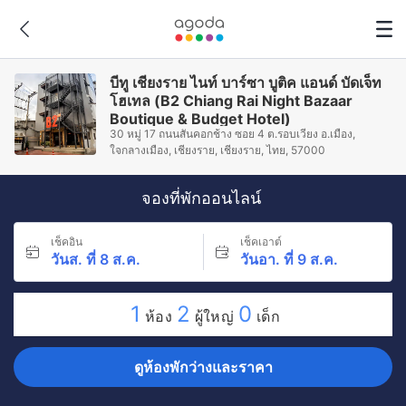
บีทู เชียงราย ไนท์ บาร์ซา บูติค แอนด์ บัดเจ็ท
โฮเทล (B2 Chiang Rai Night Bazaar
Boutique & Budget Hotel)
30 หมู่ 17 ถนนสันคอกช้าง ซอย 4 ต.รอบเวียง อ.เมือง,
ใจกลางเมือง, เชียงราย, เชียงราย, ไทย, 57000
จองที่พักออนไลน์
เช็คอิน
เช็คเอาต์
วันส. ที่ 8 ส.ค.
วันอา. ที่ 9 ส.ค.
1
2
0
ห้อง
ผู้ใหญ่
เด็ก
ดูห้องพักว่างและราคา