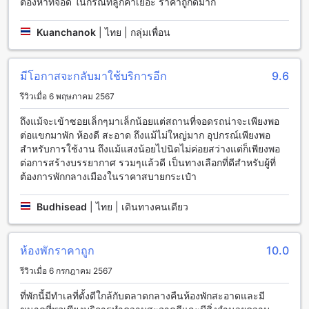
ต้องหาที่จอด ในกรณีที่ลูกค้าเยอะ ราคาถูกดีมาก
บีทู เชียงราย ไนท์ บาร์ซา บูติค แอนด์ บัดเจ็ท โฮเทล มีสิ่งอำนวย
ความสะดวกในห้องพักที่ทันสมัยและมีความเป็นส่วนตัวสำหรับผู้
Kuanchanok
|
ไทย | กลุ่มเพื่อน
เข้าพักทุกคน ห้องพักทั้งหมดมีระบบปรับอากาศที่สามารถควบคุม
อุณหภูมิได้อย่างสะดวกสบาย นอกจากนี้ยังมีหนังสือพิมพ์รายวันที่
ส่งให้ทุกวันเพื่อให้ผู้เข้าพักติดตามข่าวสารล่าสุดได้ สำหรับผู้ที่
มีโอกาสจะกลับมาใช้บริการอีก
9.6
ต้องการจัดการทรงผมในระหว่างการเข้าพัก โรงแรมมีเครื่องเป่า
ผมที่สะดวกสบายให้บริการ นอกจากนี้ยังมีมินิบาร์และตู้เย็นเพื่อให้
รีวิวเมื่อ 6 พฤษภาคม 2567
ผู้เข้าพักสามารถเก็บเครื่องดื่มและอาหารสดไว้ในห้องพักได้
ถึงแม้จะเข้าซอยเล็กๆมาเล็กน้อยแต่สถานที่จอดรถน่าจะเพียงพอ
สะดวกสบายและอร่อยที่ บีทู เชียงราย ไนท์ บาร์ซา บูติค แอนด์ บัด
ต่อแขกมาพัก ห้องดี สะอาด ถึงแม้ไม่ใหญ่มาก อุปกรณ์เพียงพอ
เจ็ท โฮเทล
สำหรับการใช้งาน ถึงแม้แสงน้อยไปนิดไม่ค่อยสว่างแต่ก็เพียงพอ
ต่อการสร้างบรรยากาศ รวมๆแล้วดี เป็นทางเลือกที่ดีสำหรับผู้ที่
บีทู เชียงราย ไนท์ บาร์ซา บูติค แอนด์ บัดเจ็ท โฮเทล มีสถานที่รับ
ต้องการพักกลางเมืองในราคาสบายกระเป๋า
ประทานอาหารที่สะดวกสบายและน่าตื่นเต้นที่สำหรับผู้เข้าพักทุก
ท่าน โรงแรมมีห้องอาหารที่โอบล้อมด้วยบรรยากาศเงียบสงบและ
Budhisead
|
ไทย | เดินทางคนเดียว
สวยงาม ที่นี่คุณจะได้สัมผัสกับบรรยากาศที่เป็นเอกลักษณ์ของ
เชียงราย สามารถเลือกทานอาหารที่หลากหลายรสชาติทั้งอาหาร
ไทยและอาหารตะวันตกที่ถูกสร้างขึ้นด้วยวัตถุดิบคุณภาพสูง
ห้องพักราคาถูก
10.0
อาหารที่เสิร์ฟที่นี่อร่อยและสดใหม่ตลอดเวลา นอกจากนี้ยังมีบาร์ที่
น่าสนใจสำหรับผู้ชื่นชอบเครื่องดื่มที่หลากหลายและเครื่องดื่มผสม
รีวิวเมื่อ 6 กรกฎาคม 2567
ที่สดใหม่
ที่พักนี้มีทำเลที่ตั้งดีใกล้กับตลาดกลางคืนห้องพักสะอาดและมี