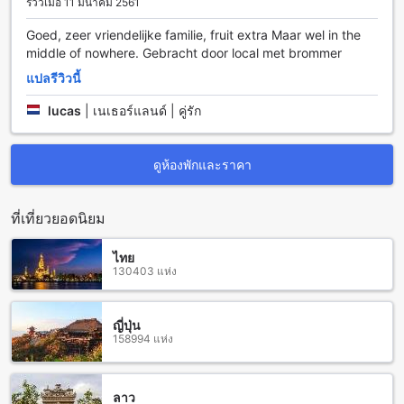
รีวิวเมื่อ 11 มีนาคม 2561
บ้านสวนนุชเลี้ยง โฮมสเตย์ มีสิ่งอำนวยความสะดวกทางการเดิน
ทางที่หลากหลายเพื่อให้คุณสามารถเดินทางไปยังที่หมายได้อย่าง
Goed, zeer vriendelijke familie, fruit extra Maar wel in the
สะดวกสบายและรวดเร็ว สิ่งอำนวยความสะดวกทางการเดินทาง
middle of nowhere. Gebracht door local met brommer
ที่พร้อมให้บริการมีดังนี้
แปลรีวิวนี้
เพื่อให้คุณสามารถเดินทางมายังบ้านสวนนุชเลี้ยง โฮมสเตย์ได้
อย่างสะดวกสบาย ที่พักมีบริการรถรับส่งสนามบิน ซึ่งจะช่วยให้
lucas
|
เนเธอร์แลนด์ | คู่รัก
คุณสามารถเดินทางมาจากสนามบินได้อย่างสะดวกและรวดเร็ว
นอกจากนี้ ที่พักยังมีบริการจอดรถสำหรับผู้มาเยือนที่มีรถส่วนตัว
ซึ่งจะช่วยให้คุณสามารถมาพักผ่อนที่นี่ได้อย่างสะดวกสบาย
ดูห้องพักและราคา
นอกจากนี้ยังมีบริการรถรับส่งที่พักสำหรับผู้เข้าพักที่ต้องการเดิน
ทางไปยังสถานที่ต่างๆในพื้นที่ใกล้เคียง
ถ้าคุณต้องการเดินทางไปเที่ยวสถานที่ต่างๆในราชบุรี ที่พักยังมี
ที่เที่ยวยอดนิยม
บริการเช่ารถ เพื่อให้คุณสามารถเดินทางไปยังสถานที่ต่างๆได้
อย่างสะดวกสบาย นอกจากนี้ยังมีบริการที่จอดรถฟรีเพื่อความ
ไทย
สะดวกของผู้มาเยือน
130403 แห่ง
สิ่งอำนวยความสะดวกในห้องพักที่ บ้านสวนนุชเลี้ยง โฮมสเตย์
ญี่ปุ่น
บ้านสวนนุชเลี้ยง โฮมสเตย์ มีสิ่งอำนวยความสะดวกในห้องพักที่
158994 แห่ง
น่าตื่นเต้นและสะดวกสบายที่จะทำให้คุณรู้สึกเหมือนอยู่ที่บ้านของ
คุณเอง ทุกห้องพักมีเครื่องปรับอากาศที่สามารถปรับอุณหภูมิให้
เหมาะสมตามความต้องการของคุณได้ นอกจากนี้ยังมีโทรทัศน์ใน
ลาว