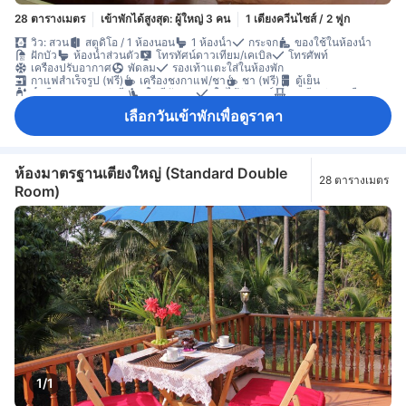
28 ตารางเมตร
เข้าพักได้สูงสุด: ผู้ใหญ่ 3 คน
1 เตียงควีนไซส์ / 2 ฟูก
วิว: สวน
สตูดิโอ / 1 ห้องนอน
1 ห้องน้ำ
กระจก
ของใช้ในห้องน้ำ
ฝักบัว
ห้องน้ำส่วนตัว
โทรทัศน์ดาวเทียม/เคเบิล
โทรศัพท์
เครื่องปรับอากาศ
พัดลม
รองเท้าแตะใส่ในห้องพัก
กาแฟสำเร็จรูป (ฟรี)
เครื่องชงกาแฟ/ชา
ชา (ฟรี)
ตู้เย็น
น้ำดื่มบรรจุขวด (ฟรี)
พื้นที่นั่งเล่น
พื้นไม้/ปาเกต์
ระเบียง/ชานเรือน
ห้องเชื่อมถึงกัน
ห้องปลอดบุหรี่
เลือกวันเข้าพักเพื่อดูราคา
ห้องมาตรฐานเตียงใหญ่ (Standard Double
28 ตารางเมตร
Room)
1/1