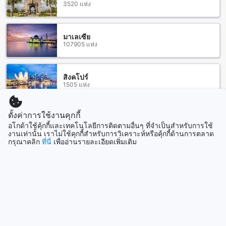
ห้องพักเพื่อให้คุณสามารถรับชมความบันเทิงได้ในระหว่างการพัก
3520 แห่ง
ผ่อน นอกจากนี้ยังมีระเบียงหรือระเบียงเล็กที่สวยงามให้คุณ
สามารถนั่งพักผ่อนและชมวิวได้อย่างสะดวกสบาย
มาเลเซีย
สนุกไปกับอาหารและสิ่งอำนวยความสะดวกในบ้านสวนนุชเลี้ยง
107905 แห่ง
โฮมสเตย์
บ้านสวนนุชเลี้ยง โฮมสเตย์ มีร้านอาหารในสถานที่ที่ทำอาหาร
สิงคโปร์
อร่อยและอาหารตามสั่งที่สามารถทำให้คุณพอใจได้ นอกจากนี้ยัง
1505 แห่ง
มีสิ่งอำนวยความสะดวกอื่น ๆ เช่น สถานที่จัดบาร์บีคิวสำหรับคุณ
ที่ชอบใช้เวลากับเพื่อนและครอบครัว และสามารถสั่งซื้อสินค้า
ตั้งค่าการใช้งานคุกกี้
จากซุปเปอร์มาร์เก็ตและมีบริการจัดส่งถึงที่พักของคุณได้
แสดงเพิ่ม
อโกด้าใช้คุ้กกี้และเทคโนโลยีการติดตามอื่นๆ ที่จำเป็นสำหรับการใช้
งานเท่านั้น เราไม่ใช้คุกกี้สำหรับการวิเคราะห์หรือคุ้กกี้ด้านการตลาด
ห้องพักที่บ้านสวนนุชเลี้ยง โฮมสเตย์
ดูทั้งหมด
กรุณาคลิก
ที่นี่
เพื่ออ่านรายละเอียดเพิ่มเติม
บ้านสวนนุชเลี้ยง โฮมสเตย์ มีห้องพักหลากหลายประเภทที่คุณ
สามารถเลือกใช้บริการได้ หากคุณกำลังมองหาห้องพักที่มีเตียง
ที่เที่ยวกำลังมาแรง
เดี่ยว ห้องประเภท Standard - (2 เตียงเดี่ยว) คือทางเลือกที่เหมาะ
สำหรับคุณ ห้องพักขนาด 28 ตารางเมตรที่มีเตียงญี่ปุ่น 2 เตียง
ซิดนีย์
และเตียงควีน หรือหากคุณต้องการห้องพักที่มีเตียงควีนเดี่ยว ห้อง
ออสเตรเลีย
ประเภท Standard 1 เตียงควีน เป็นทางเลือกที่คุณควรพิจารณา
ห้องพักขนาด 28 ตารางเมตรที่มีเตียงญี่ปุ่น 2 เตียงและเตียงซีมิ
ดับเบิลหรือเตียงญี่ปุ่น 1 เตียงและเตียงควีน