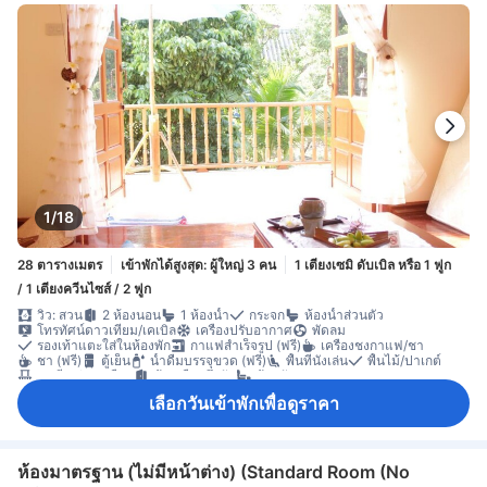
1/18
28 ตารางเมตร
เข้าพักได้สูงสุด: ผู้ใหญ่ 3 คน
1 เตียงเซมิ ดับเบิล หรือ 1 ฟูก
/ 1 เตียงควีนไซส์ / 2 ฟูก
วิว: สวน
2 ห้องนอน
1 ห้องน้ำ
กระจก
ห้องน้ำส่วนตัว
โทรทัศน์ดาวเทียม/เคเบิล
เครื่องปรับอากาศ
พัดลม
รองเท้าแตะใส่ในห้องพัก
กาแฟสำเร็จรูป (ฟรี)
เครื่องชงกาแฟ/ชา
ชา (ฟรี)
ตู้เย็น
น้ำดื่มบรรจุขวด (ฟรี)
พื้นที่นั่งเล่น
พื้นไม้/ปาเกต์
ระเบียง/ชานเรือน
ห้องเชื่อมถึงกัน
ห้องนั่งเล่นแยกต่างหาก
ห้องปลอดบุหรี่
เลือกวันเข้าพักเพื่อดูราคา
ห้องมาตรฐาน (ไม่มีหน้าต่าง) (Standard Room (No