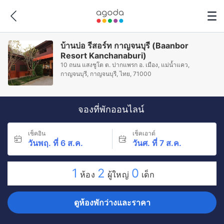
บ้านบ่อ รีสอร์ท กาญจนบุรี (Baanbor
Resort Kanchanaburi)
10 ถนน แสงชูโต ต. ปากแพรก อ. เมือง, แม่น้ำแคว,
กาญจนบุรี, กาญจนบุรี, ไทย, 71000
จองที่พักออนไลน์
เช็คอิน
เช็คเอาต์
วันพฤ. ที่ 6 ส.ค.
วันศ. ที่ 7 ส.ค.
1
2
0
ห้อง
ผู้ใหญ่
เด็ก
ดูห้องพักว่างและราคา