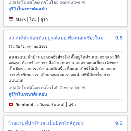
แปลอัตโนมัติโดยเทคโนโลยี Generative AI
ดูรีวิวในภาษาต้นฉบับ
สิ่งอำนวยความสะดวกในการเดินทางที่บ้านปงลอดจ์
Mark
|
ไทย | คู่รัก
บ้านปงลอดจ์ ให้บริการสิ่งอำนวยความสะดวกในการเดินทาง
อย่างครบวงจร เริ่มต้นจากบริการรถรับส่งสนามบิน ที่ท่า
อากาศยานเชียงใหม่ ที่สะดวกและรวดเร็ว นอกจากนี้ยังมีบริการ
สถานที่พักผ่อนที่สมบูรณ์แบบเพียงนอกเชียงใหม่
9.6
ทัวร์ที่น่าตื่นเต้น ที่จะพาคุณไปสำรวจความงามของเชียงใหม่
นอกจากนี้ยังมีบริการจอดรถและบริการรถรับส่ง ที่สะดวกสบายใน
รีวิวเมื่อ 12 มกราคม 2568
การเดินทาง นอกจากนี้ยังมีบริการเช่ารถ และบริการรถแท็กซี่ ที่
ฉันขอแนะนำบ้านปงลอดจ์อย่างยิ่ง! ตั้งอยู่ในทำเลสะดวกและมีที่
ช่วยให้คุณเดินทางไปยังสถานที่ต่างๆ ได้อย่างสะดวกสบาย
จอดรถ ห้องกว้างขวาง สิ่งอำนวยความสะดวกยอดเยี่ยม เจ้าของ
นอกจากนี้ยังมีบริการจำหน่ายตั๋ว ที่ช่วยให้คุณสามารถจัดสรร
เป็นมิตร อาหารอร่อยและมีเครื่องดื่มและเบียร์ให้เลือกมากมาย
เวลาเดินทางได้อย่างมีประสิทธิภาพ
การเข้าพักของเราเยี่ยมยอดและเราจะเลือกที่นี่อีกครั้งอย่าง
แน่นอน!
สิ่งอำนวยความสะดวกในห้องที่ บ้านปงลอดจ์
แปลอัตโนมัติโดยเทคโนโลยี Generative AI
บ้านปงลอดจ์ ให้บริการสิ่งอำนวยความสะดวกที่ห้องพักอย่างครบ
ดูรีวิวในภาษาต้นฉบับ
ครัน เพื่อให้ผู้เข้าพักมีประสบการณ์ที่ยอดเยี่ยมในการพักผ่อนใน
เชียงใหม่ ห้องพักทุกห้องมีเครื่องปรับอากาศเพื่อให้ความสะดวก
Reinhold
|
สวิตเซอร์แลนด์ | คู่รัก
สบายตลอดเวลา นอกจากนี้ยังมีเสื้อผ้าคลุมอาบน้ำ และเครื่องเป่า
ผมให้บริการเพื่อความสะดวกสบายในการใช้งานและการเตรียม
ตัวก่อนออกไปเที่ยว ห้องพักยังมีโทรทัศน์ มินิบาร์ ระเบียง/ระเบียง
โรงแรมที่น่ารักและเป็นมิตรใกล้ภูเขา
9.2
ทีวีดาวเทียม/เคเบิล ตู้เย็น และเครื่องเผาไม้สำหรับผู้เข้าพักที่