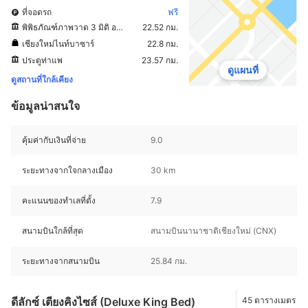
ที่จอดรถ
ฟรี
พิพิธภัณฑ์ภาพวาด 3 มิติ อาร์ท อิน พาราไดซ์ เชียงใหม่
22.52 กม.
เชียงใหม่ไนท์บาซาร์
22.8 กม.
ประตูท่าแพ
23.57 กม.
ดูแผนที่
ดูสถานที่ใกล้เคียง
ข้อมูลน่าสนใจ
คุ้มค่ากับเงินที่จ่าย
9.0
ระยะทางจากใจกลางเมือง
30 km
คะแนนของทำเลที่ตั้ง
7.9
สนามบินใกล้ที่สุด
สนามบินนานาชาติเชียงใหม่ (CNX)
ระยะทางจากสนามบิน
25.84 กม.
ดีลักซ์ เตียงคิงไซส์ (Deluxe King Bed)
45 ตารางเมตร