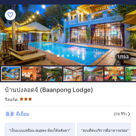
1/153
ระดับดาว: 3 ดาว
บ้านปงลอดจ์ (Baanpong Lodge)
รีสอร์ต
8.8
ดีเยี่ยม
274 รีวิว
"เป็นแบบเหมือน duplex ห้องใต้หลังคา"
"สงบดีค่ะบริการดีอาหารอร่อย"