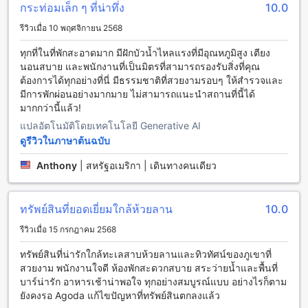
กระท่อมเล็ก ๆ ที่น่าทึ่ง
10.0
บ้านปงลอดจ์ เป็นที่พักที่มีสิ่งอำนวยความสะดวกทางกีฬาที่หลาก
รีวิวเมื่อ 10 พฤศจิกายน 2568
หลายให้บริการให้แขกพักผ่อนได้อย่างสมบูรณ์แบบ ที่นี่มีสระว่าย
น้ำภายในอาคารที่สะดวกสบายและเหมาะสำหรับการออกกำลัง
ทุกที่ในที่พักสะอาดมาก มีฝักบัวน้ำไหลแรงที่มีอุณหภูมิสูง เตียง
กายและว่ายน้ำ นอกจากนี้ยังมีสนามกอล์ฟที่ตั้งอยู่ภายในสถานที่
นอนสบาย และพนักงานที่เป็นมิตรที่สามารถรองรับสิ่งที่คุณ
เดียวกัน ที่นี่คุณสามารถเล่นกอล์ฟและชมวิวที่งดงามได้อย่าง
ต้องการได้ทุกอย่างที่นี่ มีธรรมชาติที่สวยงามรอบๆ ให้สำรวจและ
สะดวกสบาย
มีการพักผ่อนอย่างมากมาย ไม่สามารถแนะนำสถานที่นี้ได้
นอกจากนี้ยังมีกิจกรรมทางน้ำที่ไม่ใช้เครื่องยนต์เช่นการเล่นน้ำ
มากกว่านี้แล้ว!
เรือที่นี่ด้วย ซึ่งจะทำให้คุณสามารถสนุกไปกับการเล่นน้ำแบบไม่
แปลอัตโนมัติโดยเทคโนโลยี Generative AI
ใช้กลไกได้อย่างสนุกสนาน นอกจากนี้ยังมีสระว่ายน้ำกลางแจ้งที่มี
บาร์อยู่ติดสระ ที่นี่คุณสามารถพักผ่อนและสัมผัสกับบรรยากาศ
ดูรีวิวในภาษาต้นฉบับ
สดชื่นริมสระว่ายน้ำได้อย่างเต็มที่
Anthony
|
สหรัฐอเมริกา | เดินทางคนเดียว
นอกจากนี้ยังมีกิจกรรมอื่นๆ เช่นการตกปลาและการเล่นดาร์ตบ
อร์ด นอกจากนี้ยังมีเส้นทางเดินเท้าไปยังภูเขาที่สวยงามให้คุณได้
เดินเล่นและเพลิดเพลินกับการเดินป่าได้อย่างสนุกสนาน
ทรัพย์สินที่ยอดเยี่ยมใกล้ห้วยลาน
10.0
บ้านปงลอดจ์: รีวิวลูกค้าที่ยอดเยี่ยม
รีวิวเมื่อ 15 กรกฎาคม 2568
บ้านปงลอดจ์ เป็นที่พักที่น่าสนใจมาก ห้องพักมีการตกแต่งอย่าง
ทรัพย์สินที่น่ารักใกล้ทะเลสาบห้วยลานและทิวทัศน์ของภูเขาที่
สวยงามและหรูหรา พื้นที่กว้างขวาง มีสิ่งอำนวยความสะดวกที่
สวยงาม พนักงานใจดี ห้องพักสะดวกสบาย สระว่ายน้ำและพื้นที่
ยอดเยี่ยม เช่น สระว่ายน้ำ รถจักรยาน และทรัมโพลีน อาหาร
บาร์น่ารัก อาหารเช้าน่าพอใจ ทุกอย่างสมบูรณ์แบบ อย่างไรก็ตาม
อร่อยและพนักงานบริการอย่างเป็นมิตรและเป็นกันเอง มีความ
ยังคงรอ Agoda แก้ไขปัญหาที่ทรัพย์สินตกลงแล้ว
เห็นชื่นชอบจากลูกค้ามากมาย แนะนำให้มาพักที่นี่