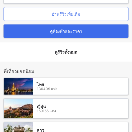
ใช้ในด้านราคาที่ดีที่สุดและประสบการณ์ที่ง่ายและไม่ยุ่งยาก ผู้ใช้
สามารถเลือกห้องพักที่ตรงกับความต้องการของตนได้อย่างสะดวก
อ่านรีวิวเพิ่มเติม
สบาย และได้รับราคาที่ถูกที่สุด
แม่ออน: สุดยอดจุดเชิงท่องเที่ยวในเชียงใหม่
ดูห้องพักและราคา
แม่ออนเป็นหนึ่งในจุดเชิงท่องเที่ยวที่สำคัญและยอดเยี่ยมที่สุดใน
เชียงใหม่ มันเป็นสถานที่ที่คุณไม่ควรพลาดเมื่อมาเยือนเชียงใหม่
ดูรีวิวทั้งหมด
แม่ออนตั้งอยู่ในอำเภอเมืองแม่ออน และเป็นเส้นทางท่องเที่ยวที่ได้
รับความนิยมอย่างแพร่หลายในช่วงเวลาของการเยือนเชียงใหม่
มันเต็มไปด้วยความงดงามของธรรมชาติที่สวยงาม แม่ออนมีทั้ง
ป่าเขา น้ำตก และริมน้ำที่สวยงาม นอกจากนี้ยังมีวัดสวย ๆ และ
ที่เที่ยวยอดนิยม
ชุมชนบ้านชาวเขาที่น่าสนใจ ทำให้แม่ออนเป็นที่เที่ยวที่มีความ
หลากหลายและน่าสนใจอย่างมาก
ไทย
130409 แห่ง
วิธีการเดินทางจากสนามบินเชียงใหม่สู่บ้านปงลอดจ์
สำหรับนักท่องเที่ยวที่กำลังมองหาปลายทางที่เงียบสงบและเพื่อน
ญี่ปุ่น
159155 แห่ง
บ้านอบอุ่นในเชียงใหม่ บ้านปงลอดจ์เป็นที่พักที่เหมาะสำหรับคุณ
บ้านปงลอดจ์ตั้งอยู่ในแม่ออน อำเภอเมืองเชียงใหม่ และเป็นที่พักที่
ตั้งอยู่ใกล้กับสนามบินเชียงใหม่ ทำให้การเดินทางมาถึงที่พักนี้เป็น
เรื่องง่ายและสะดวกสบาย
ลาว