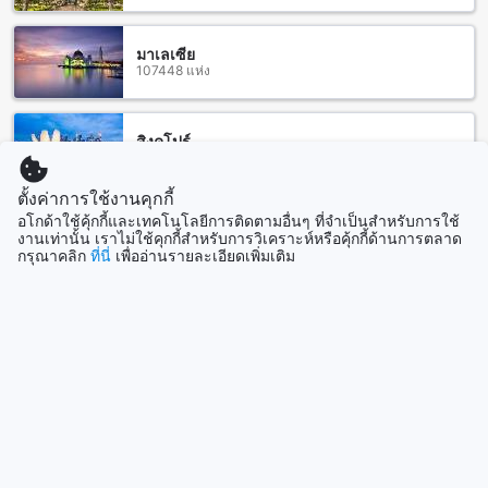
และน่าประทับใจ หากคุณมาที่ระยองโดยสายการบิน สามารถเดิน
ทางจากสนามบินระยองไปยังโรงแรมบ้านเพ คาบาน่าได้อย่าง
สะดวกสบาย สำหรับการเดินทางจากสนามบินระยอง ใช้เวลา
มาเลเซีย
107448 แห่ง
เพียงประมาณ 30 นาที โดยใช้รถแท็กซี่หรือรถรับส่งจากสนามบิน
ความสุขแห่งการพักผ่อนที่ โรงแรมบ้านเพ คาบาน่า
สิงคโปร์
1507 แห่ง
โรงแรมบ้านเพ คาบาน่า ตั้งอยู่ในทำเลที่ยอดเยี่ยมในเมืองระยอง
ทำให้คุณสามารถเพลิดเพลินกับหลากหลายแลนด์มาร์กและสถาน
ตั้งค่าการใช้งานคุกกี้
ที่ท่องเที่ยวที่อยู่ใกล้เคียงได้อย่างง่ายดาย
อโกด้าใช้คุ้กกี้และเทคโนโลยีการติดตามอื่นๆ ที่จำเป็นสำหรับการใช้
หากคุณชื่นชอบทะเลและชายหาด แหลมแม่พิมพ์เป็นที่เหมาะ
แสดงเพิ่ม
งานเท่านั้น เราไม่ใช้คุกกี้สำหรับการวิเคราะห์หรือคุ้กกี้ด้านการตลาด
สำหรับคุณ เพียงแค่เดินเพียงไม่กี่นาที คุณจะได้สัมผัสกับทริปเปิล
กรุณาคลิก
ที่นี่
เพื่ออ่านรายละเอียดเพิ่มเติม
วาโนเล่ที่สวยงามและน้ำทะเลที่ใสสะอาด
ดูทั้งหมด
นอกจากนี้ คุณยังสามารถเยี่ยมชมสวนพฤกษศาสตร์ ระยอง ที่ตั้ง
อยู่ใกล้โรงแรม ที่นี่คุณจะได้พบกับความงดงามของพืชสวนที่มี
ที่เที่ยวกำลังมาแรง
ความหลากหลาย และสามารถเรียนรู้เพิ่มเติมเกี่ยวกับพืชท้องถิ่นได้
อีกด้วย
ยอร์กยาการ์ตา
ร้านอาหารรอบโรงแรมบ้านเพ คาบาน่า
อินโดนีเซีย
โรงแรมบ้านเพ คาบาน่า ตั้งอยู่ใกล้กับหลายร้านอาหารที่น่าสนใจ
ในพื้นที่ ซึ่งรวมถึง Wassana Fishing Park (Restaurant), Muai
เชจู
Pad Thai, Nong Nueng Seafood, Cho Cho Seafood, Ban
เกาหลีใต้