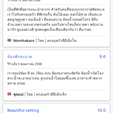
รีวิวเมื่อ 12 เมษายน 2568
โรงแรมบ้านเพ คาบาน่า ให้บริการสิ่งอำนวยความสะดวกในการ
เดินทางอย่างครบวงจร ซึ่งรวมถึงบริการขนส่งจากสนามบิน
เป็นที่พักที่อยากแนะนำมากๆ สำหรับคนที่ชอบบรรยากาศติดทะเล
นอกจากนี้ยังมีที่จอดรถสำหรับผู้เข้าพักที่โรงแรมเอง โดยที่ไม่มีค่า
เราไปกับครอบครัว ที่พักร่มรื่น ต้นไม้เยอะ ดอกไม้สวย เห็นทะเล
ใช้จ่ายเพิ่มเติม ทำให้ผู้เข้าพักสามารถมาพักผ่อนที่โรงแรมได้อย่าง
สุดลูกหูลูกตา ลมเย็นฉ่ำ ที่นอนสบาย ห้องน้ำปลอดโปร่ง มีสิ่ง
สะดวกสบาย อีกทั้งยังมีที่จอดรถในสถานที่ของโรงแรมเพื่อให้
อำนวยความสะดวกครบครัน มองไปทางไหนก็สบายตา พนักงาน
ความสะดวกสบายในการเดินทางของผู้เข้าพัก
น่ารัก ดูแลอย่างดี ทุกคนพูดเป็นเสียงเดียวกันว่า ดีมากค่ะ
สิ่งอำนวยความสะดวกในห้องพักที่โรงแรมบ้านเพ คาบาน่า
Monthakarn
|
ไทย | ครอบครัวที่มีเด็กโต
โรงแรมบ้านเพ คาบาน่า ให้บริการห้องพักที่มีสิ่งอำนวยความ
สะดวกหลากหลายเพื่อให้คุณมีประสบการณ์การพักผ่อนที่สมบูรณ์
ห้องพักสะอาด
9.6
แบบที่สุด ทุกห้องพักมีเครื่องปรับอากาศเพื่อให้คุณรู้สึกสะดวกสบาย
ตลอดเวลา นอกจากนี้ยังมีเครื่องเป่าผมที่พร้อมใช้งานให้คุณใน
รีวิวเมื่อ 5 พฤษภาคม 2568
ห้องพัก เพื่อให้คุณสามารถจัดทรงผมได้อย่างสะดวกสบาย
เราจอง2ห้อง ดี ค่ะ เงียบ สงบ ห้องขนาดกะทัดรัด ห้องน้ำเปิดโล่ง
หากคุณต้องการสันทนาการหรือพบกับความบันเทิงในห้องพัก
สระน้ำสะอาดน่าเล่น ลูกเล่นน้ำไม่ยอมขึ้นเลย อาหารเช้าหลาก
โรงแรมนี้มีโทรทัศน์และช่องรายการดาวเทียม/เคเบิลเพื่อให้คุณ
หลาย อร่อย
สามารถรับชมความบันเทิงตามความชอบของคุณได้ นอกจากนี้ยัง
มีมินิบาร์และตู้เย็นในห้องพักเพื่อให้คุณสามารถเก็บเครื่องดื่มหรือ
อาหารสดไว้ในห้องได้ตลอดเวลา นอกจากนี้ยังมีระเบียงหรือ
คุณแม่
|
ไทย | ครอบครัวที่มีเด็กเล็ก
ระเบียงระเบียงเพื่อให้คุณสามารถชมวิวรอบๆ โรงแรมได้อย่าง
สะดวกสบาย
Beautiful setting
10.0