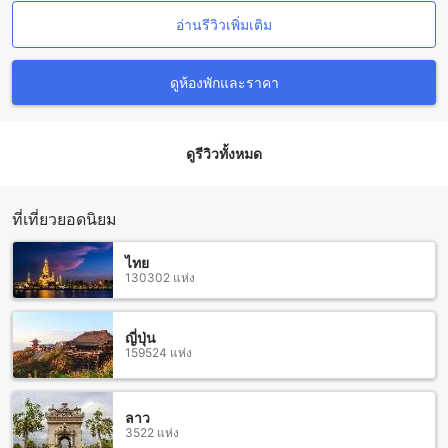
และการใช้บริการที่ง่ายและไม่ยุ่งยาก
อ่านรีวิวเพิ่มเติม
แกลง: สถานที่ท่องเที่ยวที่น่าสนใจในระยอง
ดูห้องพักและราคา
แกลงเป็นเมืองที่ตั้งอยู่ในจังหวัดระยอง และเป็นหนึ่งในสถานที่ท่อง
เที่ยวที่น่าสนใจและมีความเป็นเอกลักษณ์ของจังหวัดระยองอย่าง
มาก มีหลายสถานที่ท่องเที่ยวที่น่าสนใจในเมืองแกลง ซึ่งสามารถ
ดูรีวิวทั้งหมด
สำรวจได้ง่ายๆ ด้วยการเดินเท้าหรือใช้รถเช่าในการเดินทาง
หนึ่งในสถานที่ท่องเที่ยวที่ควรไปเยือนคือ หาดแกลง ซึ่งเป็นหาด
ทรายขาวยาวกว่า 10 กิโลเมตร ที่นี่มีทั้งกิจกรรมทางน้ำและทาง
บกที่น่าสนใจ เช่น การจัดแสดงละครน้ำ การเล่นน้ำสนุกเกอร์
ที่เที่ยวยอดนิยม
และกิจกรรมทางน้ำอื่นๆ นอกจากนี้ยังมีร้านอาหารและร้านค้า
ต่างๆ ที่มีอาหารอร่อยและสินค้าที่น่าสนใจให้เลือกซื้อ
ไทย
นอกจากหาดแกลงแล้วยังมีสถานที่ท่องเที่ยวอื่นๆ ในเมืองแกลงอีก
130302 แห่ง
มากมาย เช่น วัดแกลงซึ่งเป็นวัดที่มีอายุมากกว่า 100 ปี และเป็น
สถานที่ที่น่าสนใจสำหรับนักท่องเที่ยวที่ต้องการสัมผัสกับ
วัฒนธรรมและประวัติศาสตร์ของพื้นที่
ญี่ปุ่น
159524 แห่ง
การเดินทางจากสนามบินใกล้เคียงไปยังโรงแรมบ้านเพ คาบาน่า
โรงแรมบ้านเพ คาบาน่า เป็นที่พักที่มีความเป็นส่วนตัวและอบอุ่นที่
ลาว
3522 แห่ง
ตั้งอยู่ในเมืองแกลง ระยอง ตั้งอยู่ใกล้กับหาดทรายขาวที่สวยงาม