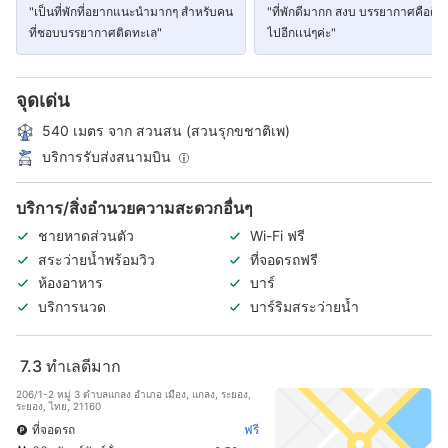
"เป็นที่พักที่อยากแนะนำมากๆ สำหรับคน
"ที่พักดีมากก สงบ บรรยากาศคือดี ต
ที่ชอบบรรยากาศติดทะเล"
ไปอีกเเน่ๆค่ะ"
จุดเด่น
540 เมตร จาก สวนสน (สวนรุกขชาติเพ)
บริการรับส่งสนามบิน
บริการ/สิ่งอำนวยความสะดวกอื่นๆ
ชายหาดส่วนตัว
Wi-Fi ฟรี
สระว่ายน้ำพร้อมวิว
ที่จอดรถฟรี
ห้องอาหาร
บาร์
บริการนวด
บาร์ริมสระว่ายน้ำ
7.3
ทำเลดีมาก
206/1-2 หมู่ 3 ตำบลแกลง อำเภอ เมือง, แกลง, ระยอง,
ระยอง, ไทย, 21160
ที่จอดรถ
ฟรี