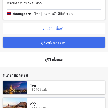
เตียงขนาดคิงไซส์ สำหรับผู้เข้าพักที่มีความต้องการห้องพักหลาย
ครอบครัวมาพักผ่อนมาก
ห้อง ห้องพักประเภท 2 ห้องนอน ให้พื้นที่ 60 ตารางเมตร พร้อม
เตียงขนาดดับเบิล 2 เตียง
duangporn
|
ไทย | ครอบครัวที่มีเด็กเล็ก
บางแสน: แหล่งท่องเที่ยวที่สุดคุ้มค่าในชลบุรี
อ่านรีวิวเพิ่มเติม
บางแสนเป็นหนึ่งในเมืองท่องเที่ยวที่น่าสนใจในจังหวัดชลบุรี มีทั้ง
ธรรมชาติที่งดงามและสถานที่ท่องเที่ยวที่น่าสนใจมากมายที่นี่
สถานที่ท่องเที่ยวที่ได้รับความนิยมอย่างมากคือ อ่าวแสนซี ซึ่งเป็น
ดูห้องพักและราคา
อ่าวที่มีความงดงามและน้ำทะเลใสสวย นอกจากนี้ยังมีหาดทราย
ขาวที่สวยงามอีกหลายแห่ง เช่น หาดบางแสน หาดทรายหลัง
เป็นต้น นอกจากนี้ยังมีสถานที่ท่องเที่ยวอื่นๆ เช่น วัดเขามีชัย และ
ดูรีวิวทั้งหมด
พิพิธภัณฑ์สมเด็จพระเจ้าตากสิน ที่นี่ยังมีตลาดนัดที่น่าสนใจให้
คุณได้เดินชมและสั่งซื้อสินค้าที่นี่ได้ด้วย
วิธีการเดินทางจากสนามบินไปยังบีบีจี ซีไซด์ ลักชัวเรียส เซอร์วิส
ที่เที่ยวยอดนิยม
อพาร์ตเมนท์
ไทย
เมื่อคุณเดินทางมาถึงสนามบินใกล้ชลบุรี เช่น สนามบินนานาชาติ
130403 แห่ง
สุวรรณภูมิ หรือ สนามบินอู่ตะเภา คุณสามารถเดินทางไปยังบีบีจี
ซีไซด์ ลักชัวเรียส เซอร์วิส อพาร์ตเมนท์ได้หลายวิธี หากคุณ
ต้องการความสะดวกสบาย คุณสามารถเช่ารถแท็กซี่หรือรถเช่า
ญี่ปุ่น
158994 แห่ง
ส่วนตัวได้ที่สนามบิน แต่หากคุณต้องการเลือกทางเลือกที่คุ้มค่า