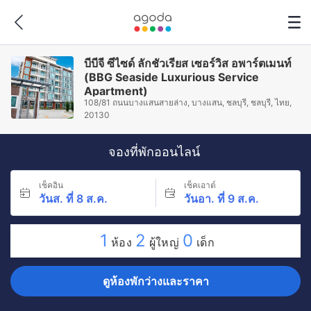
บีบีจี ซีไซด์ ลักชัวเรียส เซอร์วิส อพาร์ตเมนท์
(BBG Seaside Luxurious Service
Apartment)
108/81 ถนนบางแสนสายล่าง, บางแสน, ชลบุรี, ชลบุรี, ไทย,
20130
จองที่พักออนไลน์
เช็คอิน
เช็คเอาต์
วันส. ที่ 8 ส.ค.
วันอา. ที่ 9 ส.ค.
1
2
0
ห้อง
ผู้ใหญ่
เด็ก
ดูห้องพักว่างและราคา