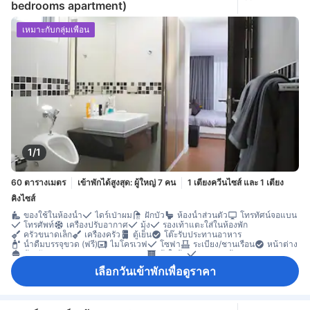
bedrooms apartment)
เหมาะกับกลุ่มเพื่อน
1/1
60 ตารางเมตร
เข้าพักได้สูงสุด: ผู้ใหญ่ 7 คน
1 เตียงควีนไซส์ และ 1 เตียง
คิงไซส์
ของใช้ในห้องน้ำ
ไดร์เป่าผม
ฝักบัว
ห้องน้ำส่วนตัว
โทรทัศน์จอแบน
โทรศัพท์
เครื่องปรับอากาศ
มุ้ง
รองเท้าแตะใส่ในห้องพัก
ครัวขนาดเล็ก
เครื่องครัว
ตู้เย็น
โต๊ะรับประทานอาหาร
น้ำดื่มบรรจุขวด (ฟรี)
ไมโครเวฟ
โซฟา
ระเบียง/ชานเรือน
หน้าต่าง
ห้องรับประทานอาหารแยกต่างหาก
ตู้เสื้อผ้า
ราวตากผ้า
ตู้เซฟในห้องพัก
ห้องปลอดบุหรี่
เลือกวันเข้าพักเพื่อดูราคา