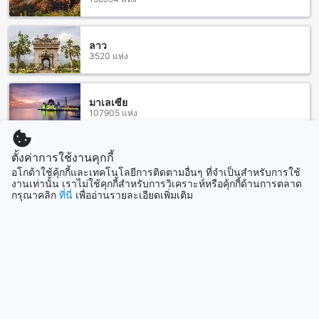
กว่า คุณสามารถใช้บริการรถรับส่งของโรงแรมหรือบริการรถรับ
ส่งสนามบินที่มีอยู่ในชุมชน บีบีจี ซีไซด์ ลักชัวเรียส เซอร์วิส อพาร์
ตเมนท์ตั้งอยู่ในทำเลที่สะดวกสบาย ใกล้กับทางด่วนพัทยา-ระยอง
ลาว
3520 แห่ง
และใกล้กับแหล่งท่องเที่ยวชั้นนำในชลบุรี เช่น ฟาร์มสามพันนา
และพิพิธภัณฑ์เรือพระจันทร์
สถานที่ท่องเที่ยวใกล้ บีบีจี ซีไซด์ ลักชัวเรียส เซอร์วิส อพาร์ตเมนท์
มาเลเซีย
107905 แห่ง
บีบีจี ซีไซด์ ลักชัวเรียส เซอร์วิส อพาร์ตเมนท์ เป็นที่พักที่ตั้งอยู่ใกล้
กับหลายสถานที่ท่องเที่ยวที่น่าสนใจในชลบุรี ไทย
หาดบางแสน เป็นหาดที่สวยงามและเงียบสงบ ที่นี่มีทรายขาวและ
ตั้งค่าการใช้งานคุกกี้
สิงคโปร์
1505 แห่ง
น้ำทะเลใส คุณสามารถพักผ่อนและสัมผัสกับความสดชื่นของท้อง
อโกด้าใช้คุ้กกี้และเทคโนโลยีการติดตามอื่นๆ ที่จำเป็นสำหรับการใช้
งานเท่านั้น เราไม่ใช้คุกกี้สำหรับการวิเคราะห์หรือคุ้กกี้ด้านการตลาด
ทะเลได้
กรุณาคลิก
ที่นี่
เพื่ออ่านรายละเอียดเพิ่มเติม
เขาสามมุก เป็นเขาที่สูงและมีวิวที่สวยงามของชายฝั่งทะเล คุณ
สามารถขึ้นไปยังจุดสูงสุดของเขาและเพลิดเพลินกับทัศนียภาพที่
แสดงเพิ่ม
ยอดเยี่ยมได้
สวนพุทธ เมืองสวรรค์ แดนนรก วังแสนสุข เป็นสวนสาธารณะที่มี
ดูทั้งหมด
พระพุทธรูปใหญ่ และอาคารวัดที่สวยงาม คุณสามารถสำรวจและ
สัมผัสกับบรรยากาศสงบเงียบของสวนสาธารณะนี้ได้
ที่เที่ยวกำลังมาแรง
ตลาดหนองมน เป็นตลาดที่เต็มไปด้วยร้านค้าและร้านอาหาร คุณ
สามารถเดินเล่นและสัมผัสกับวัฒนธรรมท้องถิ่นได้
เกาะขามใหญ่ เป็นเกาะที่มีทรายขาวและน้ำทะเลใส คุณสามารถ
สิงคโปร์