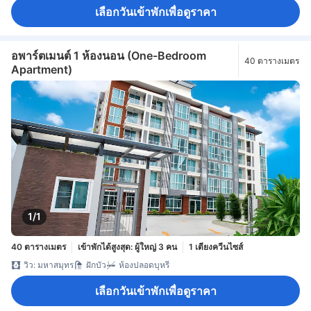
ตู้เย็น
โต๊ะรับประทานอาหาร
น้ำดื่มบรรจุขวด (ฟรี)
ไมโครเวฟ
เลือกวันเข้าพักเพื่อดูราคา
โซฟา
เตียงพับ
โต๊ะทำงาน
พื้นที่นั่งเล่น
พื้นไม้/ปาเกต์
ระเบียง/ชานเรือน
หน้าต่าง
ตู้เสื้อผ้า
ราวตากผ้า
ตู้เซฟในห้องพัก
ตู้นิรภัยสำหรับเก็บแล็ปท็อป
ห้องปลอดบุหรี่
อพาร์ตเมนต์ 1 ห้องนอน (One-Bedroom
40 ตารางเมตร
Apartment)
1/1
40 ตารางเมตร
เข้าพักได้สูงสุด: ผู้ใหญ่ 3 คน
1 เตียงควีนไซส์
วิว: มหาสมุทร
ฝักบัว
ห้องปลอดบุหรี่
เลือกวันเข้าพักเพื่อดูราคา