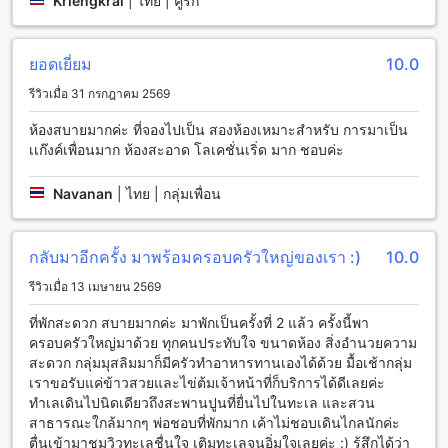
Kriengkrai
|
ไทย | คู่รัก
บรูมเซอร์วิส สามารถสั่งอาหารและเครื่องดื่มมาที่ห้องพักได้ตลอด
24 ชั่วโมง เพื่อให้คุณสามารถสัมผัสประสบการณ์การพักผ่อนแบบ
พิเศษ สำหรับการเก็บรักษาของความปลอดภัย ที่พักมีตู้นิรภัยให้
ยอดเยี่ยม
10.0
บริการ ที่พักยังมีการให้บริการ Wi-Fi ในพื้นที่สาธารณะ เพื่อให้คุณ
สามารถเชื่อมต่ออินเทอร์เน็ตได้อย่างสะดวกสบาย นอกจากนี้ยังมี
รีวิวเมื่อ 31 กรกฎาคม 2569
พื้นที่สำหรับสูบบุหรี่ที่กำหนดไว้เฉพาะในที่พัก สำหรับการบริการ
อื่นๆ ที่พักยังมีบริการซักรีดและรับซักรีด ที่เก็บเอกสารสัมผัส การ
ห้องสบายมากค่ะ ที่จองไปเป็น สองห้องเหมาะสำหรับ การมาเป็น
ทำความสะอาดห้องพักทุกวัน และล้างผ้าเอง
เเก๊งค์เพื่อนมาก ห้องสะอาด โลเคชั่นเริ่ด มาก ชอบค่ะ
สิ่งอำนวยความสะดวกทางการขนส่งที่ บีบีจี ซีไซด์ ลักชัวเรียส
Navanan
|
ไทย | กลุ่มเพื่อน
เซอร์วิส อพาร์ตเมนท์
บีบีจี ซีไซด์ ลักชัวเรียส เซอร์วิส อพาร์ตเมนท์ มีสิ่งอำนวยความ
กลับมาอีกครั้ง มาพร้อมครอบครัวใหญ่ของเรา :)
10.0
สะดวกทางการขนส่งหลายอย่างที่จะช่วยให้คุณเดินทางได้อย่าง
สะดวกสบาย โดยสิ่งที่คุณสามารถใช้งานได้รวดเร็วและง่ายดาย
รีวิวเมื่อ 13 เมษายน 2569
ได้แก่ ที่จอดรถส่วนตัว บริการแท็กซี่ และที่จอดรถฟรีอยู่ในสถานที่
ที่พักสะดวก สบายมากค่ะ มาพักเป็นครั้งที่ 2 แล้ว ครั้งนี้พา
ที่จอดรถส่วนตัวที่บีบีจี ซีไซด์ ลักชัวเรียส เซอร์วิส อพาร์ตเมนท์ จะ
ครอบครัวใหญ่มาด้วย ทุกคนประทับใจ ขนาดห้อง สิ่งอำนวยความ
ช่วยให้คุณมีความสะดวกสบายในการเดินทางมาถึงที่พัก คุณ
สะดวก กลุ่มมุสลิมมาก็มีครัวทำอาหารทานเองได้ด้วย มื้อเช้ากลุ่ม
สามารถจอดรถส่วนตัวได้ในพื้นที่ใกล้เคียงอาคารพักอย่างสะดวก
เราขอรับแค่ข้าวสวยและไข่ต้มเจ้าหน้าที่ก็บริการได้ดีเลยค่ะ
สบาย
ทำเลเดินไปนิดเดียวถึงสะพานปูนที่ยื่นไปในทะเล และสวน
นอกจากนี้ บริการแท็กซี่ยังมีให้บริการที่บีบีจี ซีไซด์ ลักชัวเรียส
สาธารณะใกล้มากๆ พ่อชอบที่พักมาก เค้าไม่ชอบเดินไกลนักค่ะ
เซอร์วิส อพาร์ตเมนท์ เพื่อช่วยให้คุณสามารถเดินทางไปยังสถานที่
ตื่นเข้ามาชมวิวทะเลชื่นใจ เติมทะเลจนอิ่มใจเลยค่ะ :) รู้สึกได้ว่า
ต่างๆในชลบุรีได้อย่างสะดวกสบาย