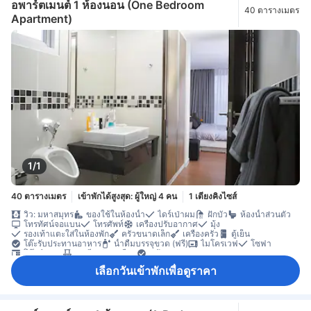
อพาร์ตเมนต์ 1 ห้องนอน (One Bedroom
40 ตารางเมตร
Apartment)
1/1
40 ตารางเมตร
เข้าพักได้สูงสุด: ผู้ใหญ่ 4 คน
1 เตียงคิงไซส์
วิว: มหาสมุทร
ของใช้ในห้องน้ำ
ไดร์เป่าผม
ฝักบัว
ห้องน้ำส่วนตัว
โทรทัศน์จอแบน
โทรศัพท์
เครื่องปรับอากาศ
มุ้ง
รองเท้าแตะใส่ในห้องพัก
ครัวขนาดเล็ก
เครื่องครัว
ตู้เย็น
โต๊ะรับประทานอาหาร
น้ำดื่มบรรจุขวด (ฟรี)
ไมโครเวฟ
โซฟา
โต๊ะทำงาน
ระเบียง/ชานเรือน
หน้าต่าง
ห้องรับประทานอาหารแยกต่างหาก
ตู้เสื้อผ้า
ราวตากผ้า
เลือกวันเข้าพักเพื่อดูราคา
ตู้เซฟในห้องพัก
ห้องปลอดบุหรี่