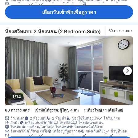
ม่านทึบแสง
มุ้ง
รองเท้าแตะใส่ในห้องพัก
กาแฟสำเร็จรูป (ฟรี)
ครัวขนาดเล็ก
เครื่องครัว
ตู้เย็น
น้ำดื่มบรรจุขวด (ฟรี)
ไมโครเวฟ
เลือกวันเข้าพักเพื่อดูราคา
ห้องครัวครบชุด
บริการทำความสะอาดรายวัน
โซฟา
เตียงพับ
โต๊ะทำงาน
พื้นที่นั่งเล่น
พื้นไม้/ปาเกต์
ระเบียง/ชานเรือน
หน้าต่าง
ตู้เสื้อผ้า
ราวตากผ้า
ตู้เซฟในห้องพัก
ถังดับเพลิง
ห้องปลอดบุหรี่
ห้องสวีทแบบ 2 ห้องนอน (2 Bedroom Suite)
60 ตารางเมตร
1/14
60 ตารางเมตร
เข้าพักได้สูงสุด: ผู้ใหญ่ 4 คน
1 เตียงใหญ่ / 1 เตียงใหญ่
วิว: ทะเล
2 ห้องนอน
2 ห้องน้ำ
ของใช้ในห้องน้ำ
ไดร์เป่าผม
ฝักบัว
เครื่องเล่นดีวีดี/ซีดี
โทรทัศน์
โทรทัศน์จอแบน
โทรทัศน์ดาวเทียม/เคเบิล
โทรศัพท์
อินเทอร์เน็ตไร้สาย
อินเทอร์เน็ตไร้สาย (ฟรี)
เครื่องปรับอากาศ
ผนังเก็บเสียง
ผ้าปูที่นอน
ม่านทึบแสง
มุ้ง
รองเท้าแตะใส่ในห้องพัก
ครัวขนาดเล็ก
เครื่องครัว