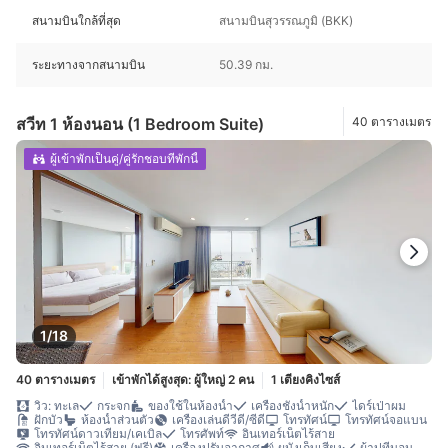
สนามบินใกล้ที่สุด
สนามบินสุวรรณภูมิ (BKK)
ระยะทางจากสนามบิน
50.39 กม.
สวีท 1 ห้องนอน (1 Bedroom Suite)
40 ตารางเมตร
ผู้เข้าพักเป็นคู่/คู่รักชอบที่พักนี้
1/18
40 ตารางเมตร
เข้าพักได้สูงสุด: ผู้ใหญ่ 2 คน
1 เตียงคิงไซส์
วิว: ทะเล
กระจก
ของใช้ในห้องน้ำ
เครื่องชั่งน้ำหนัก
ไดร์เป่าผม
ฝักบัว
ห้องน้ำส่วนตัว
เครื่องเล่นดีวีดี/ซีดี
โทรทัศน์
โทรทัศน์จอแบน
โทรทัศน์ดาวเทียม/เคเบิล
โทรศัพท์
อินเทอร์เน็ตไร้สาย
อินเทอร์เน็ตไร้สาย (ฟรี)
เครื่องปรับอากาศ
ผนังเก็บเสียง
ผ้าปูที่นอน