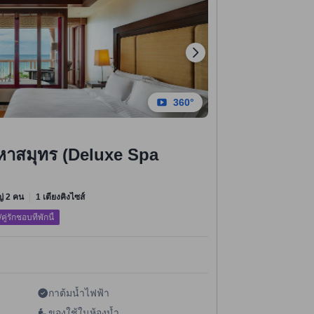
360°
วมหาสมุทร (Deluxe Spa
)
หญ่ 2 คน
1 เตียงคิงไซส์
/คู่รักชอบที่พักนี้
กาต้มน้ำไฟฟ้า
ของใช้ในห้องน้ำ