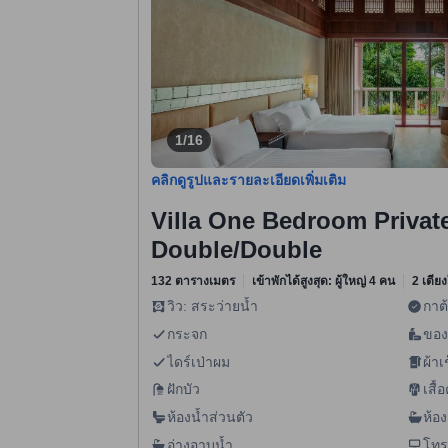
1/16
คลิกดูรูปและรายละเอียดเพิ่มเติม
Villa One Bedroom Privat
Double/Double
132 ตารางเมตร
เข้าพักได้สูงสุด: ผู้ใหญ่ 4 คน
2 เตีย
วิว: สระว่ายน้ำ
กาต
กระจก
ของ
ไดร์เป่าผม
ผ้าเ
ฝักบัว
เสื้
ห้องน้ำส่วนตัว
ห้อ
กัน
อ่างอาบน้ำ
โทร