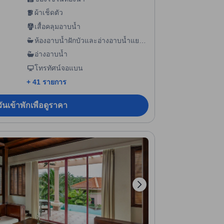
ผ้าเช็ดตัว
เสื้อคลุมอาบน้ำ
ห้องอาบน้ำฝักบัวและอ่างอาบน้ำแยก
กัน
อ่างอาบน้ำ
โทรทัศน์จอแบน
+ 41 รายการ
ันเข้าพักเพื่อดูราคา