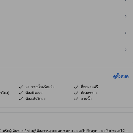
ดูทั้งหมด
สระว่ายน้ำพร้อมวิว
ที่จอดรถฟรี
่วโมง)
ห้องฟิตเนส
ห้องอาหาร
ห้องเล่นโยคะ
สวนน้ำ
าะสำหรับผู้เดินทาง 2 ท่านที่ต้องการอาบแดด ชมทะเล และไปยังหาดกะตะกับป่าตองได้