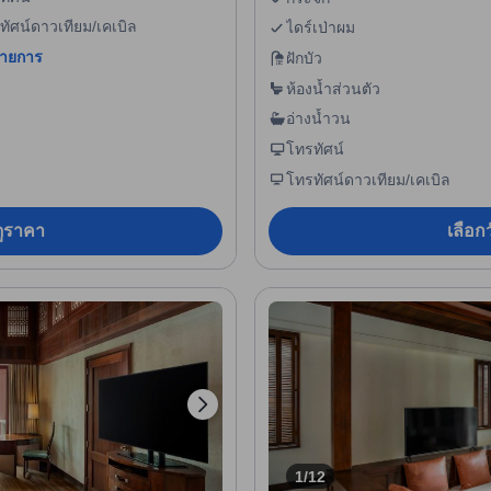
ทัศน์ดาวเทียม/เคเบิล
ไดร์เป่าผม
รายการ
ฝักบัว
ห้องน้ำส่วนตัว
อ่างน้ำวน
โทรทัศน์
โทรทัศน์ดาวเทียม/เคเบิล
อดูราคา
เลือกว
1/12