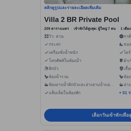
คลิกดูรูปและรายละเอียดเพิ่มเติม
Villa 2 BR Private Pool
209 ตารางเมตร
เข้าพักได้สูงสุด: ผู้ใหญ่ 7 คน
1 เตียง
วิว: สวน
กาต
กระจก
ของ
เครื่องชั่งน้ำหนัก
ไดร์
โทรศัพท์ในห้องน้ำ
ผ้าเ
ฝักบัว
เสื้
ห้องน้ำรวม
ห้อง
ห้องอาบน้ำฝักบัวและอ่างอาบน้ำแยก
อ่า
กัน
แท็บเล็ตในห้องพัก
+ 51 
เลือกวันเข้าพักเพื่