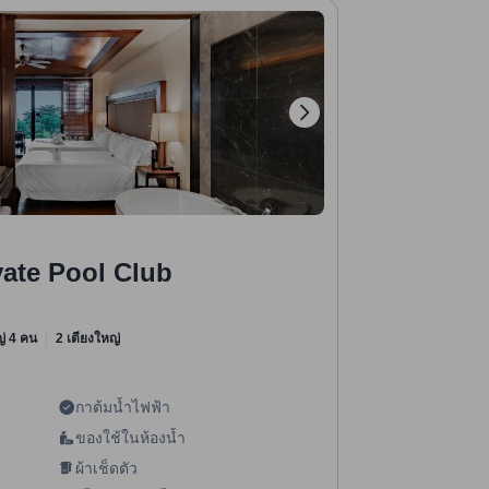
vate Pool Club
หญ่ 4 คน
2 เตียงใหญ่
กาต้มน้ำไฟฟ้า
ของใช้ในห้องน้ำ
ผ้าเช็ดตัว