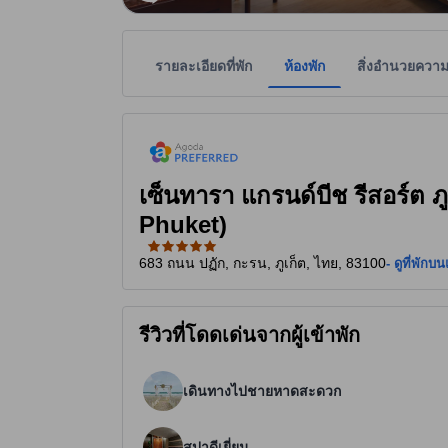
รายละเอียดที่พัก
ห้องพัก
สิ่งอำนวยควา
tooltip
ที่พักแนะนำจากอโกด้า คือ ที่พักที่ได้รับความไว้วา
ที่พักเป็นผู้กำหนดระดับดาวเพื่อเป็นแนวทางให้ผู้เข้
tooltip
5 ดาวจาก 5 ดาว
เซ็นทารา แกรนด์บีช รีสอร์ต 
Phuket)
683 ถนน ปฏัก, กะรน, ภูเก็ต, ไทย, 83100
- ดูที่พักบน
รีวิวที่โดดเด่นจากผู้เข้าพัก
เดินทางไปชายหาดสะดวก
สปาดีเยี่ยม