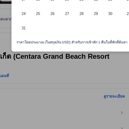
24
25
26
27
28
29
30
2
มสะดวก
รีวิว
ตำแหน่งที่ตั้ง
นโยบายที่พัก
31
งใจและเป็นที่ยอมรับ ทั้งยังลงประกาศกับอโกด้ามาอย่างยาวนาน และผ่านเกณฑ
าพักทราบถึงความสะดวกสบายและสิ่งอำนวยความสะดวกที่คาดว่าน่าจะได้รับ ณ ท
ราคาโดยประมาณ (ในสกุลเงิน USD) สำหรับการเข้าพัก 1 คืนในที่พักที่ค้นหา
ภูเก็ต (Centara Grand Beach Resort
แผนที่
ดูรายละเอียด