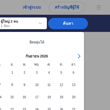
การณ์ตรงของผู้เข้าพักอย่างแท้จริง
เข้าสู่ระบบ
สร้างบัญชีผู้ใช้
ผู้ใหญ่ 2 คน
ค้นหา
1 ห้อง
อไปถึงวันเช็คอินที่ต้องการ ให้กดปุ่ม Enter เพื่อเลือกวันเช็คอินดังกล่าว ทำซ้ำขั้นต
ดูที่พักทั้งหมดในภูเก็ต: 12,290 แห่ง
ยืดหยุ่นได้
กันยายน 2026
.
อ.
พ.
พฤ.
ศ.
ส.
อา.
1
2
3
4
5
6
7
8
9
10
11
12
13
4
15
16
17
18
19
20
+32 รูปภาพจากผู้เข้าพัก
1
22
23
24
25
26
27