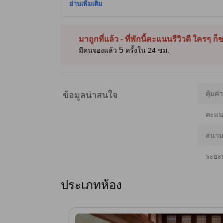
อย่างสะดวก ผ่อนคลายที่สระอินฟินิตี้พร้อมวิวทะเล เล่นน้ำไ
อ่านเพิ่มเติม
พักมีเครื่องปรับอากาศ ฟรี Wi‑Fi และระเบียงหรือเทอเรซส่วน
บุฟเฟ่ต์บาร์บีคิว บาร์สไตลิช และสิทธิ์เข้าใช้ชายหาดส่วนต
ประทานอาหารและช้อปปิ้งท้องถิ่น [เนื้อหาบางส่วนใช้เทคโนโ
มาถูกที่แล้ว - ที่พักนี้คะแนนรีวิวดี ใครๆ ก
5
มีคนจองแล้ว
ครั้งใน 24 ชม.
คุ้มค่
ข้อมูลน่าสนใจ
คะแนน
สนามบ
ระยะ
ประเภทห้อง