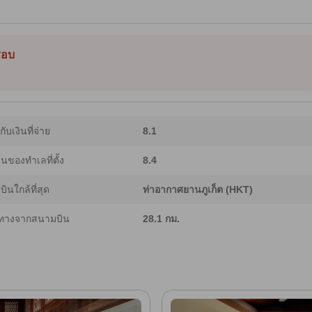
ด้หลายสระรวมถึงลำธารน้ำวน สวนน้ำ และสไลเดอร์ หรือพักผ่อนที่สปาและห้องสตีม ห้อง
ตัว; ห้องบางประเภทมีวิวทะเลหรือวิวสระอาหารภายในรีสอร์ตมีทั้งห้องอาหารอิตาเลียน
ัวที่สามารถลงเล่นน้ำได้ ใกล้กับจุดชมวิวกะรนและตลาดวัดกะรน เหมาะสำหรับรับ
ลยี Generative AI จึงอาจมีความคลาดเคลื่อนได้]
็ชอบ
ากับเงินที่จ่าย
8.1
ของทำเลที่ตั้ง
8.4
ินใกล้ที่สุด
ท่าอากาศยานภูเก็ต (HKT)
ทางจากสนามบิน
28.1 กม.