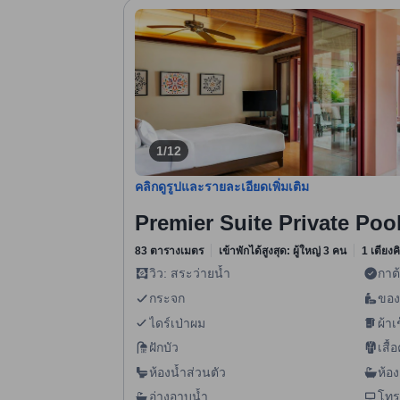
1/12
คลิกดูรูปและรายละเอียดเพิ่มเติม
Premier Suite Private Poo
83 ตารางเมตร
เข้าพักได้สูงสุด: ผู้ใหญ่ 3 คน
1 เตียงค
วิว: สระว่ายน้ำ
กาต
กระจก
ของ
ไดร์เป่าผม
ผ้าเ
ฝักบัว
เสื้
ห้องน้ำส่วนตัว
ห้อ
กัน
อ่างอาบน้ำ
โทร