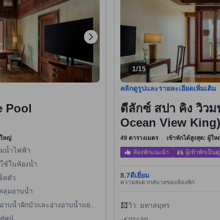
1/15
คลิกดูรูปและรายละเอียดเพิ่มเติม
e Pool
ดีลักซ์ สปา คิง วิ
Ocean View King
งใหญ่
49 ตารางเมตร
เข้าพักได้สูงสุด: ผู้ใ
้มน้ำไฟฟ้า
ห้องพักแนะนำ
ผู้เข้าพักเป็นคู่
ใช้ในห้องน้ำ
8.7
ดีเยี่ยม
ช็ดตัว
ความสะดวกสบายของห้องพัก
อคลุมอาบน้ำ
งอาบน้ำฝักบัวและอ่างอาบน้ำแยก
วิว: มหาสมุทร
ทัศน์
กระจก