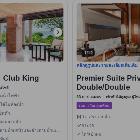
1/12
คลิกดูรูปและรายละเอียดเพิ่มเติม
l Club King
Premier Suite Pri
Double/Double
ิงไซส์
้มน้ำไฟฟ้า
83 ตารางเมตร
เข้าพักได้สูงสุด: ผู้ใ
ใช้ในห้องน้ำ
เหมาะกับกลุ่มเพื่อน
ช็ดตัว
วิว: สระว่ายน้ำ
อคลุมอาบน้ำ
กระจก
งอาบน้ำฝักบัวและอ่างอาบน้ำแยก
ไดร์เป่าผม
ทัศน์