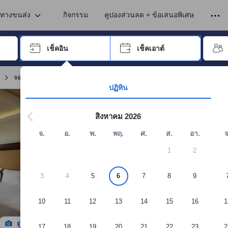
เข้าพัก ดังนั้น คะแนนรีวิวและความคิดเห็นที่แสดงบนอโกด้า จึงมาจากประสบ
นทางขนส่ง
กิจกรรม
คูปองส่วนลด + ข้อเสนอพิเศษ
อปุ่ม Tab เพื่อเลื่อนหาคำที่ต้องการ แล้วกดปุ่ม Enter เพื่อเลือก
เช็คอิน
เช็คเอาต์
กด Enter เพื่อเลือกวันที่ ใช้ปุ่มลูกศรเพื่อเลือกวันเช็คอินและเช็คเอาต์ เมื่
จอง เซ็นทารา แกรนด์บีช รีสอร์ต ภูเก็ต
ปฏิทิน
สิงหาคม 2026
จ.
อ.
พ.
พฤ.
ศ.
ส.
อา.
จ
1
2
3
4
5
6
7
8
9
10
11
12
13
14
15
16
1
ดูรูปทั้งหมด
17
18
19
20
21
22
23
2