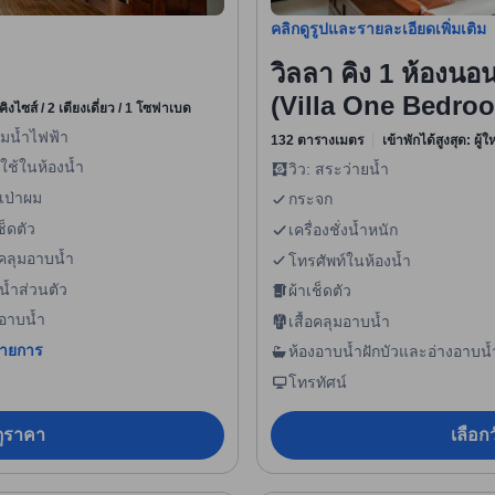
คลิกดูรูปและรายละเอียดเพิ่มเติม
วิลลา คิง 1 ห้องนอ
(Villa One Bedroo
คิงไซส์ / 2 เตียงเดี่ยว / 1 โซฟาเบด
้มน้ำไฟฟ้า
132 ตารางเมตร
เข้าพักได้สูงสุด: ผู้
ใช้ในห้องน้ำ
วิว: สระว่ายน้ำ
เป่าผม
กระจก
ช็ดตัว
เครื่องชั่งน้ำหนัก
อคลุมอาบน้ำ
โทรศัพท์ในห้องน้ำ
น้ำส่วนตัว
ผ้าเช็ดตัว
งอาบน้ำ
เสื้อคลุมอาบน้ำ
รายการ
ห้องอาบน้ำฝักบัวและอ่างอาบน
กัน
โทรทัศน์
อดูราคา
เลือกว