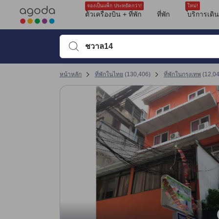
รีวิวทั้งหมดของอโกด้ามาจากผู้เข้าพักจริง ซึ่งเขียนหลังจากการเดินทางไป
tooltip
ดูรายละเอียดเพิ่มเติม
ความสะอาด 6.8 เต็ม 10 คะแนน
สิ่งอำนวยความสะดวก 5.3 เต็ม 10 คะแนน
ทำเลที่ตั้ง 6.8 เต็ม 10 คะแนน
ความสะดวกสบายและคุณภาพของห้องพัก 4 เต็ม 10 คะแนน
การให้บริการของพนักงาน 7.6 เต็ม 10 คะแนน ถือว่าได้คะแนนสูงในกรุงเทพ
คุ้มค่ากับเงินที่จ่าย 6.4 เต็ม 10 คะแนน
จองเป็นแพ็ก ประหยัดกว่า!
ใหม่!
ตั๋วเครื่องบิน + ที่พัก
ที่พัก
บริการเดิ
พิมพ์ชื่อที่พักหรือคำที่ต้องการค้นหา จากนั้นใช้ปุ่มลูกศรหรื
หน้าหลัก
ที่พักในไทย
(
130,406
)
ที่พักในกรุงเทพ
(
12,0