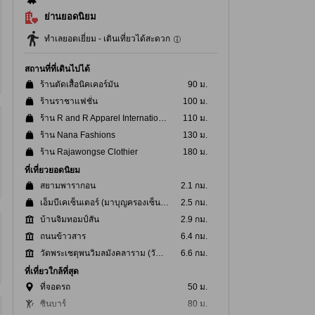
ย่านยอดนิยม
ทำเลยอดเยี่ยม - เดินเที่ยวได้สะดวก
สถานที่ที่เดินไปได้
ร้านตัดเสื้อนิคเคอร์มัน
90 ม.
ร้านราชาแฟชั่น
100 ม.
ร้าน R and R Apparel International
110 ม.
ร้าน Nana Fashions
130 ม.
ร้าน Rajawongse Clothier
180 ม.
ที่เที่ยวยอดนิยม
สยามพารากอน
2.1 กม.
เอ็มบีเคเซ็นเตอร์ (มาบุญครองเซ็นเตอร์)
2.5 กม.
บ้านจิมทอมป์สัน
2.9 กม.
ถนนข้าวสาร
6.4 กม.
วัดพระเชตุพนวิมลมังคลาราม (วัดโพธิ์)
6.6 กม.
ที่เที่ยวใกล้ที่สุด
ที่จอดรถ
50 ม.
ซินบาร์
80 ม.