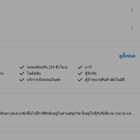
ดูทั้งหมด
แผนกต้อนรับ (24 ชั่วโมง)
บาร์
ระ
ไนต์คลับ
ตู้นิรภัย
บริการเบิกถอนเงินสด
ตู้จำหน่ายสินค้าอัตโนมัติ
ดินทางสะดวกยิ่งขึ้นไปอีก ที่พักตั้งอยู่ในย่านสุขุมวิท จึงอยู่ใกล้กับที่เที่ยวมากมาย และ
ี่เที่ยวชื่อดังอย่าง วัดพระเชตุพนวิมลมังคลาราม (วัดโพธิ์) ด้วยอีกสักที่ ที่พักมี
ึ้นไปอีกขั้น