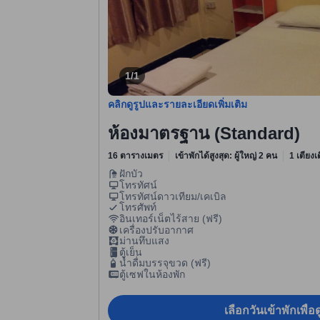
1/1
คลิกดูรูปและรายละเอียดเพิ่มเติม
ห้องมาตรฐาน (Standard)
16 ตารางเมตร
เข้าพักได้สูงสุด: ผู้ใหญ่ 2 คน
1 เตียงเด
ฝักบัว
โทรทัศน์
โทรทัศน์ดาวเทียม/เคเบิล
โทรศัพท์
อินเทอร์เน็ตไร้สาย (ฟรี)
เครื่องปรับอากาศ
ม่านทึบแสง
ตู้เย็น
น้ำดื่มบรรจุขวด (ฟรี)
ตู้เซฟในห้องพัก
เลือกวันเข้าพักเพื่