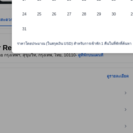
24
25
26
27
28
29
30
2
มสะดวก
รีวิว
ตำแหน่งที่ตั้ง
นโยบายที่พัก
31
าพักทราบถึงความสะดวกสบายและสิ่งอำนวยความสะดวกที่คาดว่าน่าจะได้รับ ณ ท
ราคาโดยประมาณ (ในสกุลเงิน USD) สำหรับการเข้าพัก 1 คืนในที่พักที่ค้นหา
Rent Hotel)
 กรุงเทพฯ, สุขุมวิท, กรุงเทพ, ไทย, 10110
- ดูที่พักบนแผนที่
ดูรายละเอียด