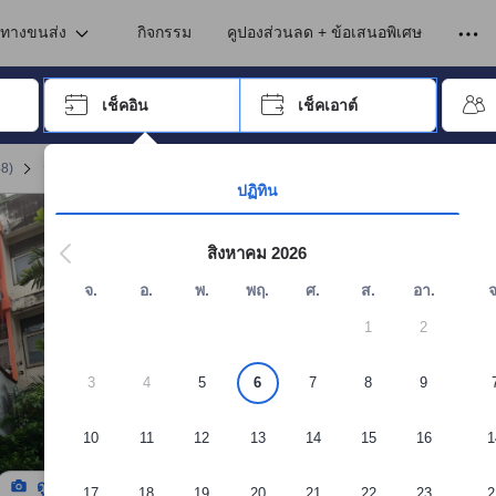
เข้าพัก ดังนั้น คะแนนรีวิวและความคิดเห็นที่แสดงบนอโกด้า จึงมาจากประสบ
นทางขนส่ง
กิจกรรม
คูปองส่วนลด + ข้อเสนอพิเศษ
อปุ่ม Tab เพื่อเลื่อนหาคำที่ต้องการ แล้วกดปุ่ม Enter เพื่อเลือก
เช็คอิน
เช็คเอาต์
กด Enter เพื่อเลือกวันที่ ใช้ปุ่มลูกศรเพื่อเลือกวันเช็คอินและเช็คเอาต์ เมื่
48
)
จอง ชวาล14
ปฏิทิน
สิงหาคม 2026
จ.
อ.
พ.
พฤ.
ศ.
ส.
อา.
จ
1
2
3
4
5
6
7
8
9
10
11
12
13
14
15
16
1
ดูรูปทั้งหมด
17
18
19
20
21
22
23
2