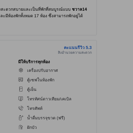
ย่างสะดวกสบายและเป็นที่พักที่สมบูรณ์แบบ
ชวาล14
มีห้องพักทั้งหมด 17 ห้อง ซึ่งสามารถพักอยู่ได้
ห้คุณสามารถเดินทางไปมาได้อย่างสะดวกสบาย
คะแนนรีวิว
5.3
สิ่งอำนวยความสะดวก
ากหลายเพื่อให้คุณสามารถซื้อของที่จำเป็นหรือ
แท้จริง หากคุณต้องการสัมผัสประสบการณ์ชีวิตกลาง
มีให้บริการทุกห้อง
ได้ทั้งคืน นอกจากนี้ยังมีบริการนวดและสปาที่คุณ
เครื่องปรับอากาศ
ตู้เซฟในห้องพัก
ตู้เย็น
โทรทัศน์ดาวเทียม/เคเบิล
ยความสะดวกที่คุณสามารถเพลิดเพลินได้รวมถึงตู้
าท์ ที่เร็วและง่ายดาย การจัดเก็บกระเป๋าเดินทาง
โทรศัพท์
น้ำดื่มบรรจุขวด (ฟรี)
ฝักบัว