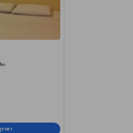
ี่ยว
อดูราคา