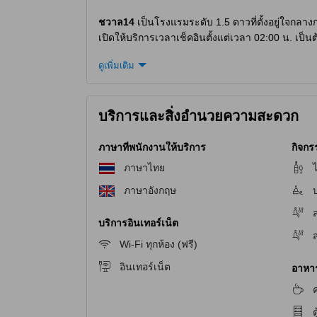
ชวาล14
เป็นโรงแรมระดับ 1.5 ดาวที่ตั้งอยู่ใจกลาง
เปิดให้บริการเวลาเช็คอินตั้งแต่เวลา 02:00 น. เป็น
อย่างสบายสุข
ชวาล14
ตั้งอยู่ห่างจากใจกลางเมือ
ดูเพิ่มเติม
โรงแรมนี้ยังมีนโยบายเด็กที่น่าสนใจ โดยเด็กอายุตั้ง
สนุกสนานและผ่อนคลายที่
ชวาล14
บริการและสิ่งอำนวยความสะดวก
ชวาล14
คือสถานที่พักที่มีสิ่งอำนวยความสะดวกสำห
สินค้าที่สะดวกสบายได้ตลอดเวลา นอกจากนี้ยังมีบา
ภาษาที่พนักงานให้บริการ
กิจกร
คืนที่น่าตื่นเต้น
ชวาล14
ยังมีไนท์คลับที่น่าตื่นเต
ภาษาไทย
สามารถเพลิดเพลินกับการผ่อนคลายและการดูแลสุขภ
ภาษาอังกฤษ
สิ่งอำนวยความสะดวกที่
ชวาล14
บริการอินเทอร์เน็ต
ชวาล14
ให้บริการสิ่งอำนวยความสะดวกที่หลากหลา
Wi-Fi ทุกห้อง (ฟรี)
เซฟเพื่อความปลอดภัย พื้นที่สูบบุหรี่ที่กำหนดไว้เฉ
อินเทอร์เน็ต
อาหาร 
และเครื่องขายของอัตโนมัติ
ค
ชวาล14
: ร้านกาแฟที่ทำให้คุณตื่นตาตื่นใจ
ต