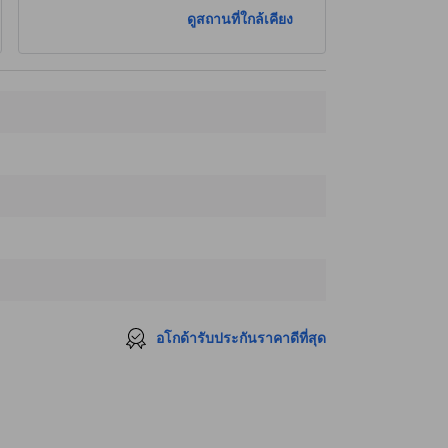
ร้าน Huntsman Pub (Sukhumvit)
140 ม.
ดูสถานที่ใกล้เคียง
สถานทูตสวีเดน
160 ม.
ร้านขายยาพีเอ็กซ์
190 ม.
อโกด้ารับประกันราคาดีที่สุด