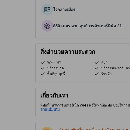
ใจกลางเมือง
850 เมตร จาก ศูนย์การค้าเทอร์มินัล 21
สิ่งอำนวยความสะดวก
Wi-Fi ฟรี
สปา
บริการนวด
บริการรับฝากสัมภา
พื้นที่สูบบุหรี่
ร้านค้า
เกี่ยวกับเรา
ที่พักนี้มีบริการอินเทอร์เน็ต Wi-Fi ฟรีในทุกห้องพัก ช่วยให้การเ
สะดวกต่อการเดินทางไปสถานที่ต่างๆ ทริปยังไม่จบถ้าไม่ได้แวะไปท
อ่านเพิ่มเติม
บริการนวด และ สปา ช่วยให้วันพักผ่อนสะดวกสบายผ่อนคลายข
วันเข้าพักที่ท่านเลือกกำลังฮอตสุดๆ