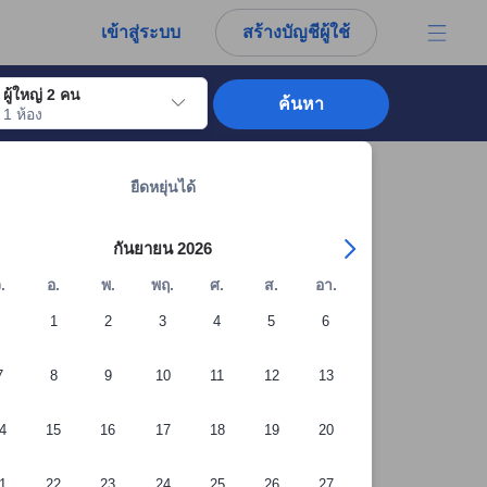
การณ์ตรงของผู้เข้าพักอย่างแท้จริง
เข้าสู่ระบบ
สร้างบัญชีผู้ใช้
ผู้ใหญ่ 2 คน
ค้นหา
1 ห้อง
อไปถึงวันเช็คอินที่ต้องการ ให้กดปุ่ม Enter เพื่อเลือกวันเช็คอินดังกล่าว ทำซ้ำขั้นต
ดูที่พักทั้งหมดในกรุงเทพ: 12,048 แห่ง
ยืดหยุ่นได้
กันยายน 2026
.
อ.
พ.
พฤ.
ศ.
ส.
อา.
1
2
3
4
5
6
7
8
9
10
11
12
13
4
15
16
17
18
19
20
1
22
23
24
25
26
27