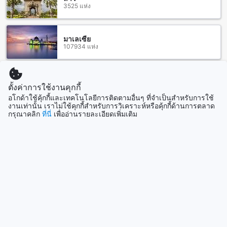
งดงาม และสุดท้าย คุณสามารถเดินทางไปยังร้านอาหารมังสวิรัติ
3525 แห่ง
เอิร์ทโทน และร้าน CHAMA Cafe เพื่อสัมผัสกับบรรยากาศเงียบ
สงบและเป็นส่วนตัว ในขณะที่คุณสามารถพักผ่อนและสัมผัสกับ
ความเงียบสงบที่ Peace of pai และ แคร์รอตบนดวงจันทร์
มาเลเซีย
107934 แห่ง
ราคาห้องเฉลี่ยที่ Chilling Hill Guesthouse ต่อคืน
Chilling Hill Guesthouse เป็นที่พักที่มีราคาที่เข้าถึงได้ง่ายและคุ้ม
สิงคโปร์
ค่าที่สุดในเมืองปาย ราคาห้องเฉลี่ยต่อคืนที่ Chilling Hill
ตั้งค่าการใช้งานคุกกี้
1501 แห่ง
Guesthouse คือ $18 เท่านั้น ซึ่งเป็นราคาที่เหมาะสมและคุ้มค่า
อโกด้าใช้คุ้กกี้และเทคโนโลยีการติดตามอื่นๆ ที่จำเป็นสำหรับการใช้
มากๆ เมื่อเทียบกับราคาห้องเฉลี่ยที่เมืองปายที่อยู่ที่ $53 นี่คือ
งานเท่านั้น เราไม่ใช้คุกกี้สำหรับการวิเคราะห์หรือคุ้กกี้ด้านการตลาด
โอกาสที่ดีที่จะได้พักผ่อนในที่พักที่มีความเป็นเอกลักษณ์และสะดวก
กรุณาคลิก
ที่นี่
เพื่ออ่านรายละเอียดเพิ่มเติม
แสดงเพิ่ม
สบาย โดยไม่ต้องใช้งบประมาณมาก
ดูทั้งหมด
เกสต์เฮาส์ที่น่ารักและเจ้าของที่เป็นกันเอง
ที่เที่ยวกำลังมาแรง
เมื่อได้พักที่นี่เรากลับมาอีก Owner เป็นคนที่เป็นมิตรและให้ความ
ช่วยเหลือได้ดีมาก ฉันจริงๆ รักสถานที่ที่น่ารักนี้ ขอแนะนำให้มา
พักที่นี่เลย ฉันรักบรรยากาศและผู้หญิงที่ต้อนรับฉันและช่วยให้ฉัน
เกาะหลักโอกินาว่า
ญี่ปุ่น
รู้สึกเหมือนอยู่บ้าน เรามีความสุขและเงียบสงบมาก ฉันชอบเกสต์
เฮาส์นี้อย่างยิ่ง โดยเจ้าของเป็นผู้หญิงที่น่ารักและให้ความช่วย
เหลือได้ดีมาก และลูกๆของเธอก็น่ารักอย่างเช่นกัน ขอแนะนำให้
มาพักที่นี่แน่นอน! จะกลับมาอีกแน่นอน