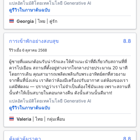
แปลอัตโนมัติโดยเทคโนโลยี Generative AI
Chilling Hill Guesthouse ในปายมีห้องพักที่หลากหลายเพื่อตอบ
ดูรีวิวในภาษาต้นฉบับ
สนองความต้องการของผู้เข้าพักทุกคน สำหรับผู้ที่ต้องการพักคน
เดียว สามารถเลือกห้องพักแบบ Single Room with Bathroom ที่มี
Georgia
|
ไทย | คู่รัก
เตียงเดียว สำหรับผู้ที่มาเป็นกลุ่มหรือครอบครัว สามารถเลือกห้อง
พักแบบ 3-Bed Dormitory - Mixed ที่มีเตียงเดียว และสามารถพัก
ได้สูงสุด 3 คน หรือห้องพักแบบ Double bedroom with private
การเข้าพักอย่างสงบสุข
8.8
bathroom ที่มีเตียงคู่ สำหรับผู้ที่ต้องการห้องพักที่มีพื้นที่กว้างขวาง
รีวิวเมื่อ 6 ตุลาคม 2568
และวิวทิวทัศน์ที่สวยงาม สามารถเลือกห้องพักแบบ King Room
with Balcony ที่มีเตียงขนาดใหญ่
ผู้ชายที่แผนกต้อนรับน่ารักและให้คำแนะนำที่ดีเกี่ยวกับสถานที่ที่
ควรไปเยือน สถานที่ตั้งอยู่ห่างจากใจกลางปายประมาณ 20 นาที
แมฮี้: ที่พักสุดเพรียวอยู่ในธรรมชาติที่งดงามของปาย
โดยการเดิน คุณสามารถเพลิดเพลินกับพระอาทิตย์ตกที่สวยงาม
จากพื้นที่นั่งเล่น เราคิดว่าห้องมีเครื่องปรับอากาศ แต่ห้องของเรา
แมฮี้ เป็นที่พักสุดเพรียวที่ตั้งอยู่ในภูเขาที่งดงามของปาย ไทย กับ
แค่มีพัดลม — ปรากฏว่าเราไม่จำเป็นต้องใช้มันเลย เพราะสถานที่
บรรยากาศร่มรื่นและสวนสวยที่รองรับผู้เข้าพักอย่างอบอุ่น ที่นี่มี
นั้นทำให้เย็นสบายในตอนกลางคืน ดังนั้นส่วนนั้นดีมาก!
ห้องพักที่ออกแบบอย่างพิถีพิถันและสะดวกสบาย มองเห็นวิว
แปลอัตโนมัติโดยเทคโนโลยี Generative AI
ทิวทัศน์ที่สวยงามของภูเขาและป่าให้เห็นได้อย่างชัดเจน
ดูรีวิวในภาษาต้นฉบับ
แมฮี้ ตั้งอยู่ห่างจากตัวเมืองปายเพียง 3 กิโลเมตรเท่านั้น ทำให้ผู้
เข้าพักสามารถเดินทางไปสำรวจสถานที่ท่องเที่ยวในปายได้อย่าง
Valeria
|
ไทย | กลุ่มเพื่อน
สะดวกสบาย ไม่ว่าจะเป็นน้ำตกปายหน้า วัดม่อนปิ่น หรือตลาดนัด
ปาย ที่นี่ยังมีร้านอาหารและร้านกาแฟที่น่าสนใจอีกมากมาย ทำให้
แมฮี้เป็นที่พักที่เหมาะสำหรับผู้ที่ต้องการสัมผัสกับธรรมชาติที่
คุ้มค่าคุ้มราคา
8.8
งดงามของปายได้อย่างใกล้ชิด