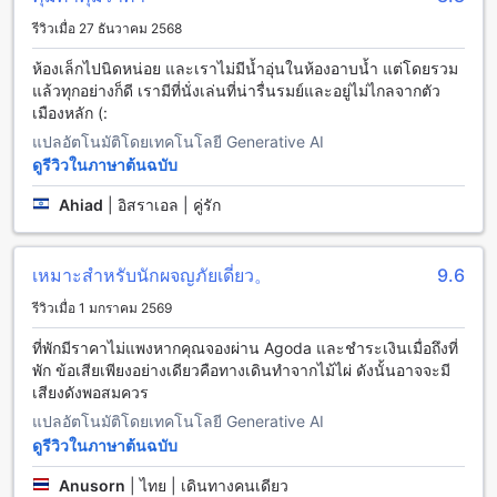
รีวิวเมื่อ 27 ธันวาคม 2568
การเดินทางจากสนามบินใกล้เคียงไปยังเชลลิ่งฮิลล์เกสต์เฮาส์ใน
ปาย, ไทย
ห้องเล็กไปนิดหน่อย และเราไม่มีน้ำอุ่นในห้องอาบน้ำ แต่โดยรวม
แล้วทุกอย่างก็ดี เรามีที่นั่งเล่นที่น่ารื่นรมย์และอยู่ไม่ไกลจากตัว
หากคุณกำลังวางแผนทริปเพื่อมาพักผ่อนที่เชลลิ่งฮิลล์เกสต์เฮาส์
เมืองหลัก (:
ในปาย และกำลังสงสัยเรื่องการเดินทางจากสนามบินใกล้เคียง ไม่
แปลอัตโนมัติโดยเทคโนโลยี Generative AI
ต้องกังวล เรามีข้อมูลเพียงพอที่จะช่วยคุณได้
ดูรีวิวในภาษาต้นฉบับ
สำหรับผู้ที่เดินทางโดยอากาศ สนามบินที่ใกล้ที่สุดกับเชลลิ่งฮิลล์
เกสต์เฮาส์คือ สนามบินเชียงใหม่ หากคุณมาจากสนามบินนี้ วิธี
Ahiad
|
อิสราเอล | คู่รัก
การเดินทางที่สะดวกสุดคือการเช่ารถหรือใช้บริการแท็กซี่ ใช้
เวลาเดินทางประมาณ 3 ชั่วโมงจากสนามบินเชียงใหม่ไปยังเชล
ลิ่งฮิลล์เกสต์เฮาส์ในปาย
เหมาะสำหรับนักผจญภัยเดี่ยว。
9.6
นอกจากนี้ สำหรับผู้ที่ต้องการเดินทางโดยรถบัส สามารถนั่งรถบัส
รีวิวเมื่อ 1 มกราคม 2569
ที่สถานีขนส่งเชียงใหม่ โดยรถบัสบางสายจะไปถึงปาย และคุณ
สามารถขึ้นรถบัสที่ปายและถามคนขับรถให้ลงที่เชลลิ่งฮิลล์เกสต์
ที่พักมีราคาไม่แพงหากคุณจองผ่าน Agoda และชำระเงินเมื่อถึงที่
เฮาส์
พัก ข้อเสียเพียงอย่างเดียวคือทางเดินทำจากไม้ไผ่ ดังนั้นอาจจะมี
เสียงดังพอสมควร
สถานที่สำคัญรอบๆ Chilling Hill Guesthouse ในปาย
แปลอัตโนมัติโดยเทคโนโลยี Generative AI
Chilling Hill Guesthouse ตั้งอยู่ใกล้สถานที่สำคัญหลายแห่งใน
ดูรีวิวในภาษาต้นฉบับ
พื้นที่ ซึ่งรวมถึงวัดพระธาตุแม่เย็น ที่เป็นวัดที่มีความสำคัญอย่าง
Anusorn
|
ไทย | เดินทางคนเดียว
มากในเขตนี้ วัดนี้มีเสน่ห์ที่งดงามและเป็นบรรยากาศที่เงียบสงบ