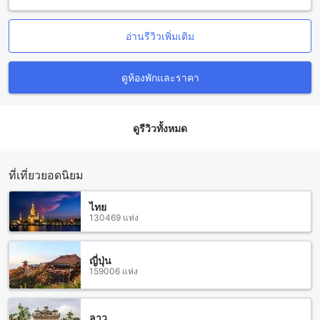
คุณสามารถสัมผัสประสบการณ์ทางศาสนาและชมวิวที่สวยงาม
ได้ที่นี่
อ่านรีวิวเพิ่มเติม
นอกจากนี้ยังมีพระใหญ่ วิศรุตมวยไทย เทรนนิง ซึ่งเป็นสถานที่ที่
คุณสามารถเรียนรู้เกี่ยวกับศิลปะการต่อสู้แบบมวยไทยได้ คุณ
สามารถชมการฝึกซ้อมและการแข่งขันของนักมวยได้ในสถานที่นี้
ดูห้องพักและราคา
อีกทั้งยังมีจุดเยี่ยมชมอื่นๆ เช่น ปิ๊ตตะลิว อาร์ตแกลเลอรี่ ที่นี่เป็น
สถานที่ที่นักศิลปะและคนรักศิลปะต่างได้มาร่วมสัมผัสกับงาน
แสดงศิลปะที่น่าทึ่ง และเจดีย์พระธาตุแม่เย็น ที่เป็นสถานที่ที่
สำคัญในเชิงศาสนาและมีความสำคัญอย่างมากในพื้นที่นี้
ดูรีวิวทั้งหมด
ร้านอาหารรอบ Chilling Hill Guesthouse
ที่เที่ยวยอดนิยม
Chilling Hill Guesthouse ตั้งอยู่ในทำเลที่ยอดเยี่ยมที่สุดใน ปาย
และมีร้านอาหารที่น่าตื่นเต้นรอบๆ ที่พัก บรรยากาศอบอุ่นและ
ไทย
เป็นกลางแจ้ง คุณสามารถเดินทางไปยัง The House Cafe' Home
130469 แห่ง
stead และร้าน Sunset View @ Pai เพื่อสัมผัสกับอาหารอร่อย
และวิวที่สวยงาม หากคุณชื่นชอบอาหารอินเดีย คุณสามารถไปที่
Yellow's Curry House ที่มีเมนูอาหารที่หลากหลายและเข้มข้น
ญี่ปุ่น
หรือถ้าคุณต้องการรับประทานอาหารญี่ปุ่น คุณสามารถมาที่
159006 แห่ง
Chef's Kazoku At Re wild's garden ซึ่งมีอาหารญี่ปุ่นคลาสสิกที่
อร่อยมาก นอกจากนี้ยังมี Baannern Khao View Pai Resort และ
Bueng Pai Farm ที่นี่คุณจะได้สัมผัสกับบรรยากาศธรรมชาติอัน
ลาว