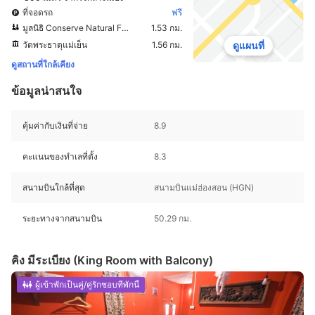
ที่จอดรถ
ฟรี
มูลนิธิ Conserve Natural Forests
1.53 กม.
วัดพระธาตุแม่เย็น
1.56 กม.
ดูแผนที่
ดูสถานที่ใกล้เคียง
ข้อมูลน่าสนใจ
คุ้มค่ากับเงินที่จ่าย
8.9
คะแนนของทำเลที่ตั้ง
8.3
สนามบินใกล้ที่สุด
สนามบินแม่ฮ่องสอน (HGN)
ระยะทางจากสนามบิน
50.29 กม.
คิง มีระเบียง (King Room with Balcony)
ผู้เข้าพักเป็นคู่/คู่รักชอบที่พักนี้