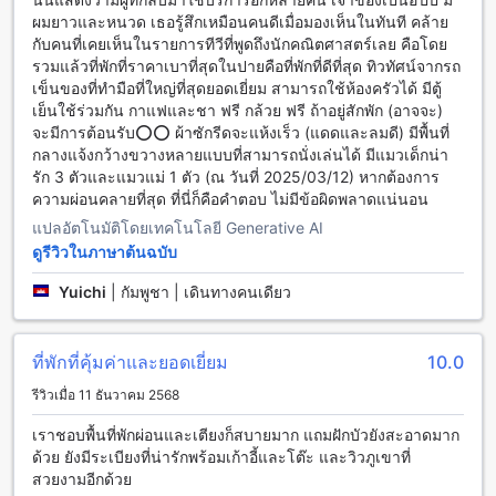
เดินทางอย่างครบวงจร ที่พักมีบริการทัวร์เพื่อช่วยให้คุณสามารถ
ผมยาวและหนวด เธอรู้สึกเหมือนคนดีเมื่อมองเห็นในทันที คล้าย
สำรวจปายและสถานที่ท่องเที่ยวที่น่าตื่นตาตื่นใจได้อย่างง่ายดาย
กับคนที่เคยเห็นในรายการทีวีที่พูดถึงนักคณิตศาสตร์เลย คือโดย
นอกจากนี้ยังมีบริการรถตู้และรถแท็กซี่เพื่อความสะดวกในการ
รวมแล้วที่พักที่ราคาเบาที่สุดในปายคือที่พักที่ดีที่สุด ทิวทัศน์จากรถ
เดินทางไปยังสถานที่ต่างๆ ที่คุณต้องการได้
เข็นของที่ทำมือที่ใหญ่ที่สุดยอดเยี่ยม สามารถใช้ห้องครัวได้ มีตู้
นอกจากการบริการทัวร์และรถแท็กซี่ ที่พักยังมีบริการจองตั๋วและ
เย็นใช้ร่วมกัน กาแฟและชา ฟรี กล้วย ฟรี ถ้าอยู่สักพัก (อาจจะ)
บริการจองรถเพื่อให้คุณสามารถเดินทางไปยังสถานที่ต่างๆ อย่าง
จะมีการต้อนรับ⭕️⭕️ ผ้าซักรีดจะแห้งเร็ว (แดดและลมดี) มีพื้นที่
สะดวกสบาย นอกจากนี้ยังมีที่จอดรถในสถานที่และสถานที่จอดรถ
กลางแจ้งกว้างขวางหลายแบบที่สามารถนั่งเล่นได้ มีแมวเด็กน่า
ฟรีให้บริการสำหรับแขกของ Chilling Hill Guesthouse
รัก 3 ตัวและแมวแม่ 1 ตัว (ณ วันที่ 2025/03/12) หากต้องการ
ความผ่อนคลายที่สุด ที่นี่ก็คือคำตอบ ไม่มีข้อผิดพลาดแน่นอน
สิ่งอำนวยความสะดวกในการรับประทานอาหารที่เชิลลิ่งฮิลล์เกส
แปลอัตโนมัติโดยเทคโนโลยี Generative AI
ต์เฮ้าส์
ดูรีวิวในภาษาต้นฉบับ
เชิลลิ่งฮิลล์เกสต์เฮ้าส์มีสิ่งอำนวยความสะดวกในการรับประทาน
Yuichi
|
กัมพูชา | เดินทางคนเดียว
อาหารที่หลากหลายให้เลือกสรรเสริฟแก่ผู้เข้าพัก หากคุณต้องการ
สัมผัสกับบรรยากาศเป็นธรรมชาติในขณะที่รับประทานอาหาร
คุณสามารถเข้าไปยังร้านกาแฟของโรงแรมได้ เพลิดเพลินกับ
ที่พักที่คุ้มค่าและยอดเยี่ยม
10.0
กาแฟร้อนหรือเครื่องดื่มชาต่างๆ รวมถึงขนมปังหรือของหวานที่
อร่อย นอกจากนี้ยังมีสิ่งอำนวยความสะดวกในการเตรียมอาหาร
รีวิวเมื่อ 11 ธันวาคม 2568
บาร์บีคิวให้บริการ เพื่อให้คุณสามารถสนุกกับการทำอาหารกลาง
เราชอบพื้นที่พักผ่อนและเตียงก็สบายมาก แถมฝักบัวยังสะอาดมาก
แจ้งและเลี้ยงสัตว์เลี้ยงของคุณได้อย่างสบายใจ
ด้วย ยังมีระเบียงที่น่ารักพร้อมเก้าอี้และโต๊ะ และวิวภูเขาที่
สวยงามอีกด้วย
ห้องพักที่ Chilling Hill Guesthouse ในปาย