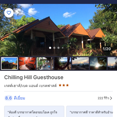
1/20
ระดับดาว: 3 ดาว
Chilling Hill Guesthouse
เกสต์เฮาส์/เบด แอนด์ เบรคฟาสต์
8.6
ดีเยี่ยม
222 รีวิว
"ห้องดี บรรยากาศโดยรอบโอเค ถูกใจ
"บรรยากาศดี ราคาดีสำหรับอำเภอ