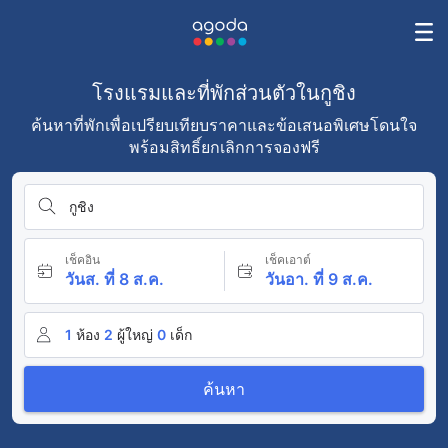
โรงแรมและที่พักส่วนตัวในกูชิง
ค้นหาที่พักเพื่อเปรียบเทียบราคาและข้อเสนอพิเศษโดนใจ
พร้อมสิทธิ์ยกเลิกการจองฟรี
กูชิง
เช็คอิน
เช็คเอาต์
วันส. ที่ 8 ส.ค.
วันอา. ที่ 9 ส.ค.
1
ห้อง
2
ผู้ใหญ่
0
เด็ก
ค้นหา