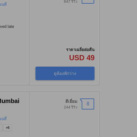
647 รีวิว
ผนที่
ved late
ราคาเฉลี่ยต่อคืน
USD 49
ดูห้องพักว่าง
 Mumbai
ดีเยี่ยม
8
244 รีวิว
ผนที่
)
+5