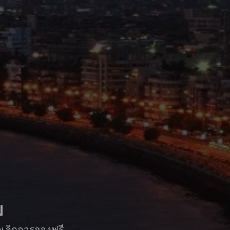
บ
กเลิกการจองฟรี