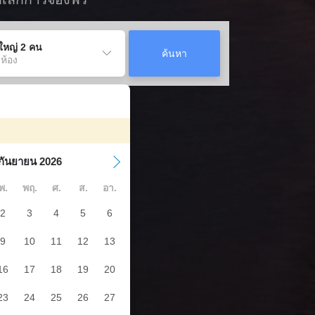
ู้ใหญ่ 2 คน
ค้นหา
 ห้อง
กันยายน 2026
พ.
พฤ.
ศ.
ส.
อา.
2
3
4
5
6
9
10
11
12
13
16
17
18
19
20
23
24
25
26
27