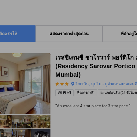
คัดสรรให้
แสดงราคาต่ำสุดก่อน
ที่พักอยู่
เรสซิเดนซี ซาโรวาร์ พอร์ติโก 
(Residency Sarovar Portico
Mumbai)
โกเรกัน, มุมไบ - ดูตำแหน่งบนแผนที
Wi-Fi ฟรี
ที่จอดรถฟรี
แผนกต้อนรับ (24 ชั่วโมง
"
An excellent 4 star place for 3 star price.
"
ดูทั้งหมด