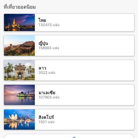
ที่เที่ยวยอดนิยม
จุดเด่นของสิ่งอำนวยความสะดวกสำหรับกีฬาดำน้ำที่ แดดดี้ โฮม
รีสอร์ต
ไทย
130415 แห่ง
แดดดี้ โฮม รีสอร์ต เป็นที่พักที่มีสิ่งอำนวยความสะดวกสำหรับกีฬา
ดำน้ำที่น่าตื่นตาตื่นใจมาก โรงแรมมีสระว่ายน้ำที่มีความลึก
เหมาะสำหรับการฝึกฝนและเล่นน้ำเพลินๆ นอกจากนี้ยังมีสถานที่
ญี่ปุ่น
ฝึกซับซ้อนสำหรับนักดำน้ำมืออาชีพ ที่นี่คุณสามารถเรียนรู้เทคนิค
158993 แห่ง
การดำน้ำและปรับปรุงทักษะของคุณได้อย่างมีประสิทธิภาพ
นอกจากสิ่งอำนวยความสะดวกสำหรับกีฬาดำน้ำ แดดดี้ โฮม รี
สอร์ตยังมีศูนย์ออกกำลังกายที่มีอุปกรณ์ครบครัน เช่น ห้องยิมที่มี
ลาว
เครื่องออกกำลังกายที่ทันสมัยและเครื่องออกกำลังกายให้เลือกใช้
3522 แห่ง
นอกจากนี้ยังมีสนามเทนนิสและสนามกอล์ฟสำหรับผู้ที่ต้องการ
ฝึกฝนหรือเล่นกีฬาอื่นๆ อีกด้วย
แดดดี้ โฮม รีสอร์ตเป็นสถานที่พักที่เหมาะสำหรับนักกีฬาดำน้ำ
มาเลเซีย
และผู้ที่ต้องการออกกำลังกาย สิ่งอำนวยความสะดวกที่ครบครัน
107905 แห่ง
และทันสมัยทำให้คุณสามารถทำกิจกรรมที่คุณรักได้อย่างสบายใจ
สิ่งอำนวยความสะดวกที่แดดดี้ โฮม รีสอร์ต
สิงคโปร์
1501 แห่ง
แดดดี้ โฮม รีสอร์ต เป็นที่พักที่มีสิ่งอำนวยความสะดวกที่หลาก
หลายให้บริการเพื่อให้ผู้เข้าพักมีประสบการณ์ที่สะดวกสบายและ
พอเพียงในการเข้าพักของพวกเขา ที่พักนี้มี Wi-Fi ในพื้นที่