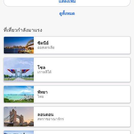
แสดงเพิ่ม
สาธารณะซึ่งทำให้ผู้เข้าพักสามารถเชื่อมต่ออินเทอร์เน็ตได้ทุกที่
ในสถานที่ นอกจากนี้ยังมี Wi-Fi ฟรีในทุกห้องพักเพื่อให้ผู้เข้าพัก
ดูทั้งหมด
สามารถเชื่อมต่ออินเทอร์เน็ตได้โดยไม่ต้องเสียค่าใช้จ่ายเพิ่มเติม
ที่เที่ยวกำลังมาแรง
ห้องพักที่ แดดดี้ โฮม รีสอร์ต
ที่พักที่ แดดดี้ โฮม รีสอร์ต มีห้องพักหลากหลายประเภทที่คุณ
ซิดนีย์
สามารถเลือกใช้บริการได้ หนึ่งในห้องพักที่สามารถเลือกได้คือห้อง
ออสเตรเลีย
ประเภท Standard (2 เตียง) พื้นที่ห้องกว่า 24 ตารางเมตร มีเตียง
หนึ่งเตียงสำหรับ 2 ท่าน ในห้องพักนี้คุณจะได้รับความสะดวก
สบายและเงียบสงบเพื่อให้คุณสามารถพักผ่อนได้อย่างสบายๆ
โซล
เมื่อคุณทำการจองห้องพักที่ แดดดี้ โฮม รีสอร์ตผ่าน Agoda คุณจะ
เกาหลีใต้
ได้รับประโยชน์ที่ดีที่สุด เพราะ Agoda มีการให้บริการที่รวดเร็ว
และง่ายต่อการใช้งาน นอกจากนี้คุณยังสามารถเพลิดเพลินกับ
ราคาที่ดีที่สุดที่ Agoda มีให้เสมอ ทำให้การจองห้องพักของคุณเป็น
พัทยา
เรื่องง่ายและไม่มีปัญหา
ไทย
สัมผัสความสุขที่หาดปากเมงในตรัง
ลอนดอน
สหราชอาณาจักร
หาดปากเมงเป็นหาดที่ยอดเยี่ยมและเป็นที่รู้จักในตรัง ด้วย
ทรัพย์สินธรรมชาติที่งดงามและบรรยากาศที่เงียบสงบ ที่นี่เป็น
สถานที่ที่เหมาะแก่การพักผ่อนและผ่อนคลาย หาดที่ยาวนานนี้มี