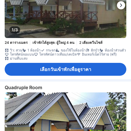
1/3
24 ตารางเมตร
เข้าพักได้สูงสุด: ผู้ใหญ่ 4 คน
2 เตียงควีนไซส์
วิว: สวน
1 ห้องน้ำ
กระจก
ของใช้ในห้องน้ำ
ฝักบัว
ห้องน้ำส่วนตัว
โทรทัศน์จอแบน
โทรทัศน์ดาวเทียม/เคเบิล
อินเทอร์เน็ตไร้สาย (ฟรี)
ม่านทึบแสง
เลือกวันเข้าพักเพื่อดูราคา
Quadruple Room