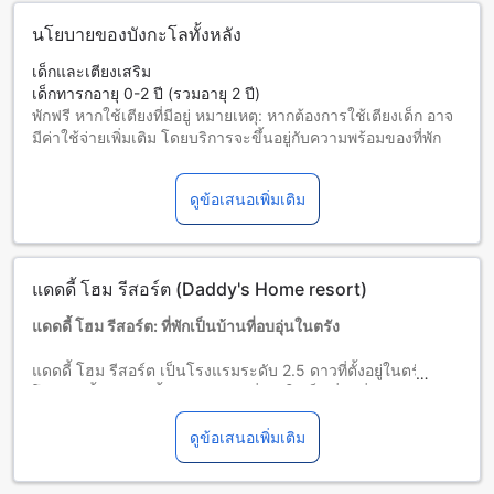
นโยบายของบังกะโลทั้งหลัง
เด็กและเตียงเสริม
เด็กทารกอายุ 0-2 ปี (รวมอายุ 2 ปี)
พักฟรี หากใช้เตียงที่มีอยู่ หมายเหตุ: หากต้องการใช้เตียงเด็ก อาจ
มีค่าใช้จ่ายเพิ่มเติม โดยบริการจะขึ้นอยู่กับความพร้อมของที่พัก
เด็กอายุ 3-12 ปี (รวมอายุ 12 ปี)
พักฟรีหากใช้เตียงที่มีอยู่แล้ว
ดูข้อเสนอเพิ่มเติม
ผู้เข้าพักอายุ 13 ปีขึ้นไปถือเป็นผู้ใหญ่
บริการเตียงเสริมขึ้นอยู่กับประเภทห้องที่เลือก กรุณาตรวจสอบ
จำนวนผู้เข้าพักที่กำหนดในแต่ละห้องสำหรับข้อมูลเพิ่มเติม
โปรดทราบว่า เมื่อจองห้องพักมากกว่า 5 ห้องขึ้นไป อาจมีการใช้
แดดดี้ โฮม รีสอร์ต (Daddy's Home resort)
นโยบายที่แตกต่างหรือเงื่อนไขเพิ่มเติม
แดดดี้ โฮม รีสอร์ต: ที่พักเป็นบ้านที่อบอุ่นในตรัง
แดดดี้ โฮม รีสอร์ต เป็นโรงแรมระดับ 2.5 ดาวที่ตั้งอยู่ในตรัง ไทย
โรงแรมนี้มีห้องพักทั้งหมด 2 ห้อง ซึ่งทำให้เป็นที่พักที่มีความเป็น
ส่วนตัวสูง นอกจากนี้ โรงแรมยังมีบริการเช็คเอาท์ได้ถึงเวลา
12:00 น. และเช็คอินตั้งแต่เวลา 02:00 น. นอกจากนี้ โรงแรมยัง
ดูข้อเสนอเพิ่มเติม
มีนโยบายเด็กที่อนุญาตให้เด็กอายุ 3-12 ปีเข้าพักได้ฟรี โดยไม่มี
ค่าใช้จ่ายเพิ่มเติม