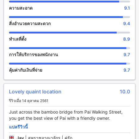
สงบได้ นอกจากนี้ยังมีห้องสมุดที่มีหนังสือมากมายให้คุณอ่านอย่าง
ความสะอาด
9.1
อิสระ หรือถ้าคุณต้องการพบปะผู้คนและเพื่อนใหม่ คุณสามารถใช้
พื้นที่รวมกัน/ห้องพักส่วนกลางที่มีโทรทัศน์สำหรับการพูดคุยและ
สิ่งอำนวยความสะดวก
9.4
ร้องเพลงได้
สิ่งอำนวยความสบายสำหรับกีฬาและกิจกรรมที่ ดาร์ลิง วิวพอยน์
ทำเลที่ตั้ง
8.9
บังกะโล
การให้บริการของพนักงาน
9.7
ดาร์ลิง วิวพอยน์ บังกะโล เป็นที่พักที่มีสิ่งอำนวยความสะดวกที่น่า
ตื่นตาตื่นใจสำหรับคนรักกีฬาและกิจกรรมที่เป็นกลางแจ้ง สิ่ง
อำนวยความสะดวกที่โดดเด่นที่สุดคือสระว่ายน้ำกลางแจ้งที่มี
คุ้มค่ากับเงินที่จ่าย
9.7
ขนาดใหญ่ ที่นี่คุณสามารถเพลิดเพลินกับการว่ายน้ำและผ่อน
คลายอยู่ในน้ำภายใต้แสงแดดสุดชื่นชมได้ นอกจากนี้ยังมีบาร์ริม
สระว่ายน้ำที่มีเครื่องดื่มอร่อยๆ เพื่อให้คุณสามารถสั่งเครื่องดื่ม
Lovely quaint location
10.0
เย็นๆ และที่อบอุ่นเพื่อความสดชื่นในระหว่างการว่ายน้ำได้
นอกจากสระว่ายน้ำกลางแจ้ง ที่พักนี้ยังมีเส้นทางเดินเท้าเพื่อการ
รีวิวเมื่อ 14 ตุลาคม 2561
เดินเล่นที่สวยงาม คุณสามารถเดินเที่ยวและสัมผัสกับธรรมชาติที่
งดงามของป่ายได้ ซึ่งจะเป็นประสบการณ์ที่น่าตื่นเต้นและ
Just across the bamboo bridge from Pai Walking Street,
สนุกสนานสำหรับคนรักการเดินเที่ยว
you get the best view of Pai with a friendly owner.
แปลรีวิวนี้
สิ่งอำนวยความสะดวกที่ดาร์ลิง วิวพอยน์ บังกะโล
Jay
|
สหราชอาณาจักร | คู่รัก