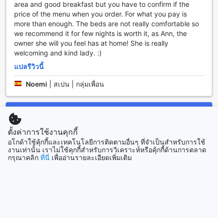
area and good breakfast but you have to confirm if the
ประทานอาหารและเครื่องดื่มที่หลากหลายเพื่อตอบสนองความพึง
price of the menu when you order. For what you pay is
พอใจของผู้เข้าพักทุกท่าน ที่พักมีบริการห้องอาหาร ร้านกาแฟ และ
more than enough. The beds are not really comfortable so
บริการอาหารในห้องตลอด 24 ชั่วโมง เพื่อให้คุณสามารถเลือก
we recommend it for few nights is worth it, as Ann, the
สัมผัสกับความอร่อยและความสะดวกสบายได้ตลอดเวลา นอกจาก
owner she will you feel has at home! She is really
นี้ยังมีสิ่งอำนวยความสะดวกเสริมอื่น ๆ เช่น สนามปิคนิค และ
welcoming and kind lady. :)
อาหารเช้าแบบคอนติเนนทัลที่รวดเร็วและอร่อยเพื่อให้คุณเติม
พลังง่าย ๆ ก่อนออกไปสำรวจสถานที่ในปายไทย
แปลรีวิวนี้
Noemi
|
สเปน | กลุ่มเพื่อน
ตัวเมืองปาย: สถานที่ท่องเที่ยวที่แสนสวยงามในภูมิภาคเหนือของ
ไทย
ดูห้องพักและราคา
ตัวเมืองปายเป็นสถานที่ท่องเที่ยวที่แสนสวยงามในภูมิภาคเหนือ
ของไทย ตัวเมืองนี้เต็มไปด้วยธรรมชาติที่งดงามและวัฒนธรรมที่
ตั้งค่าการใช้งานคุกกี้
เป็นเอกลักษณ์ของชาวพื้นเมือง ที่นี่คุณจะได้สัมผัสกับความเงียบ
ที่เที่ยวยอดนิยม
อโกด้าใช้คุ้กกี้และเทคโนโลยีการติดตามอื่นๆ ที่จำเป็นสำหรับการใช้
สงบและบรรยากาศเชิงธรรมชาติที่มีความสวยงามที่ไม่เหมือน
งานเท่านั้น เราไม่ใช้คุกกี้สำหรับการวิเคราะห์หรือคุ้กกี้ด้านการตลาด
ใคร
กรุณาคลิก
ที่นี่
เพื่ออ่านรายละเอียดเพิ่มเติม
เมื่อเข้าสู่ตัวเมืองปาย คุณจะได้พบกับถนนคนเดินที่เต็มไปด้วยร้าน
ไทย
130406 แห่ง
ค้าที่น่าสนใจ ร้านอาหารที่มีอาหารอร่อยและเครื่องดื่มที่หลาก
หลาย และร้านขายของที่ประดับด้วยงานศิลปะท้องถิ่น นอกจากนี้
ยังมีที่ท่องเที่ยวอื่นๆ อย่างเช่น วัดปายน้อยที่มีสถาปัตยกรรมที่
ญี่ปุ่น
สวยงามและเป็นเอกลักษณ์ และน้ำตกแม่ยางที่มีความสวยงามอัน
159740 แห่ง
น่าทึ่ง ตัวเมืองปายจึงเป็นที่ท่องเที่ยวที่หลายคนต้องการมาเยือน