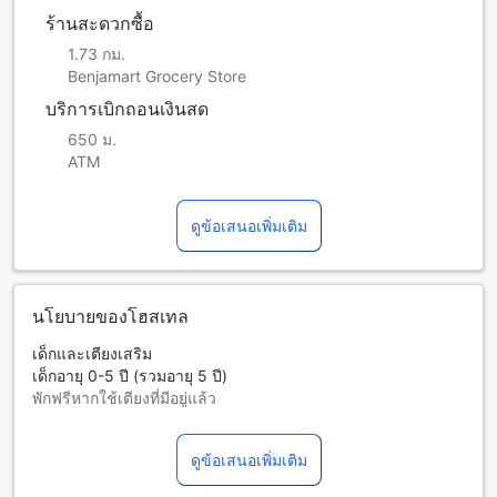
ร้านสะดวกซื้อ
1.73 กม.
Benjamart Grocery Store
บริการเบิกถอนเงินสด
650 ม.
ATM
ดูข้อเสนอเพิ่มเติม
นโยบายของโฮสเทล
เด็กและเตียงเสริม
เด็กอายุ 0-5 ปี (รวมอายุ 5 ปี)
พักฟรีหากใช้เตียงที่มีอยู่แล้ว
บริการเตียงเสริมขึ้นอยู่กับประเภทห้องที่เลือก กรุณาตรวจสอบ
จำนวนผู้เข้าพักที่กำหนดในแต่ละห้องสำหรับข้อมูลเพิ่มเติม
ดูข้อเสนอเพิ่มเติม
โปรดทราบว่า เมื่อจองห้องพักมากกว่า 5 ห้องขึ้นไป อาจมีการใช้
นโยบายที่แตกต่างหรือเงื่อนไขเพิ่มเติม