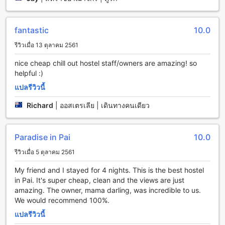
ดาร์ลิง วิวพอยน์ บังกะโล มีสิ่งอำนวยความสะดวกที่หลากหลาย
เพื่อให้คุณมีประสบการณ์การเข้าพักที่สะดวกสบายและประทับใจ
ได้อย่างเต็มที่
fantastic
10.0
สิ่งอำนวยความสะดวกที่พักนี้มีบริการห้องอาหาร 24 ชั่วโมงเพื่อให้
คุณสามารถสั่งอาหารได้ตลอดเวลา นอกจากนี้ยังมีบริการซักรีด
รีวิวเมื่อ 13 ตุลาคม 2561
ซึ่งจะทำให้คุณสามารถรักษาความสะอาดของเสื้อผ้าได้อย่าง
nice cheap chill out hostel staff/owners are amazing! so
ง่ายดาย
helpful :)
นอกจากนี้ยังมีกล่องเซฟที่ปลอดภัยเพื่อให้คุณเก็บของความคลาด
เคลื่อนไว้ได้อย่างปลอดภัย และมีบริการ Wi-Fi ในพื้นที่สาธารณะ
แปลรีวิวนี้
และห้องพักทุกห้องฟรีเพื่อให้คุณสามารถเชื่อมต่อกับโลกภายนอก
ได้อย่างสะดวกสบาย
Richard
|
ออสเตรเลีย | เดินทางคนเดียว
นอกจากนี้ยังมีบริการเช็คอิน/เช็คเอาท์แบบด่วน เพื่อให้คุณ
สามารถเข้าพักและออกจากโรงแรมได้อย่างรวดเร็ว มีบริการเก็บ
สัมภาระและเตาไฟฟ้าในห้องพักเพื่อให้คุณสามารถสัมผัสกับความ
Paradise in Pai
10.0
อบอุ่นและความเป็นส่วนตัวได้อย่างเต็มที่
รีวิวเมื่อ 5 ตุลาคม 2561
สิ่งอำนวยความสะดวกในการเดินทางที่ ดาร์ลิง วิวพอยน์ บังกะโล
My friend and I stayed for 4 nights. This is the best hostel
in Pai. It's super cheap, clean and the views are just
ดาร์ลิง วิวพอยน์ บังกะโล มีสิ่งอำนวยความสะดวกในการเดินทาง
amazing. The owner, mama darling, was incredible to us.
ที่หลากหลายเพื่อให้คุณสามารถเดินทางไปยังที่หมายได้อย่าง
We would recommend 100%.
สะดวกสบาย สำหรับผู้เข้าพักที่มาจากสนามบิน สามารถใช้บริการ
แปลรีวิวนี้
รถรับส่งสนามบินได้ ทำให้คุณสามารถเดินทางมายังที่พักได้อย่าง