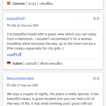
สะดวกและรวดเร็ว
Carmen
|
สเปน | กลุ่มเพื่อน
นอกจากนี้ สำหรับผู้ที่มีรถส่วนตัว ดาร์ลิง วิวพอยน์ บังกะโล มีที่
จอดรถให้บริการ ทำให้คุณสามารถมาพักผ่อนได้อย่างสบายโดยไม่
ต้องกังวลเรื่องที่จอดรถ
beautiful!!
8.0
และหากคุณต้องการเดินทางไปสถานที่ต่างๆในปาย คุณสามารถ
เรียกรถแท็กซี่ได้ที่ที่พัก หรือติดต่อเจ้าหน้าที่ของโรงแรมเพื่อขอบริ
รีวิวเมื่อ 30 กันยายน 2561
การรถเช่า ทำให้คุณสามารถเดินทางไปยังสถานที่ต่างๆได้อย่าง
สะดวกสบาย นอกจากนี้ยังมีบริการจำหน่ายตั๋วเพื่อช่วยให้คุณ
it is beautiful hostel with a great view which you can enjoy
สามารถจัดการการเดินทางได้อย่างง่ายดาย
from a hammock. I wouldn't recommend it for a woman
travelling alone because the way up to the hotel can be a
สิ่งอำนวยความสะดวกในห้องพักที่ดาร์ลิง วิวพอยน์ บังกะโล
little creepy especially for city girls ;)
แปลรีวิวนี้
ห้องพักที่ดาร์ลิง วิวพอยน์ บังกะโล มีสิ่งอำนวยความสะดวกที่น่า
ตื่นเต้นอย่างมากสำหรับผู้เข้าพักที่ต้องการสัมผัสกับบรรยากาศ
Isabel
|
เยอรมนี | เดินทางคนเดียว
อบอุ่นและเป็นส่วนตัว ห้องพักที่นี่มีเตาไฟฟ้าเพื่อให้คุณสามารถ
สร้างบรรยากาศอบอุ่นและเงียบสงบในห้องพักของคุณได้ นอกจาก
นี้ยังมีเตาไม้เพื่อให้คุณสามารถเผาไม้และเพลิดเพลินกับเสียงเพลง
Recommended
8.4
ของไฟได้ นอกจากนี้ยังมีเตาไฟฟ้าเพื่อให้คุณสามารถเผาไม้และ
เพลิดเพลินกับเสียงเพลงของไฟได้
รีวิวเมื่อ 27 กันยายน 2561
We stay a couple of nights, the place is really special, it has
อาหารและเครื่องดื่มที่ดาร์ลิง วิวพอยน์ บังกะโล
beautiful views, is good located and you can feel a bit of
thai way of life. It has small smiwing pool, good chill out
ดาร์ลิง วิวพอยน์ บังกะโล มีสิ่งอำนวยความสะดวกในการรับ