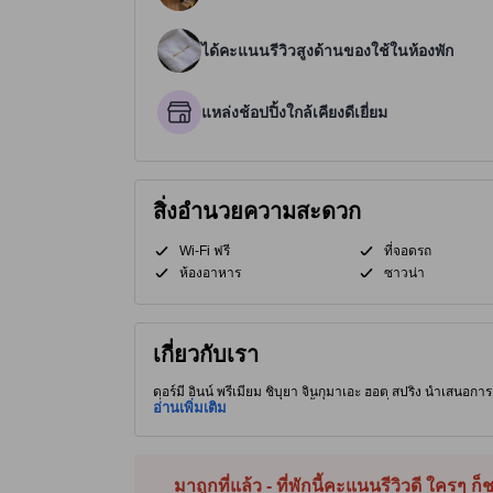
ได้คะแนนรีวิวสูงด้านของใช้ในห้องพัก
แหล่งช้อปปิ้งใกล้เคียงดีเยี่ยม
สิ่งอำนวยความสะดวก
Wi-Fi ฟรี
ที่จอดรถ
ห้องอาหาร
ซาวน่า
เกี่ยวกับเรา
ดอร์มี อินน์ พรีเมียม ชิบุยา จินกุมาเอะ ฮอต สปริง นำเสนอ
ที่มีการตกแต่งด้วยไม้สีเข้ม ตั้งอยู่ในทำเลที่เหมาะสำหรับนัก
อ่านเพิ่มเติม
อร์มี อินน์ พรีเมียม ที่ตั้งอยู่ในชิบุย่า ซึ่งมีชื่อเสียงในเ
อาหารในสถานที่ พร้อมห้องพักที่มี Wi-Fi ฟรี เครื่องปรับอากาศ แ
ก้าว ซึ่งเป็นฐานที่สมบูรณ์แบบในการสำรวจใจกลางเมืองโตเกีย
ความคลาดเคลื่อนได้]
มาถูกที่แล้ว - ที่พักนี้คะแนนรีวิวดี ใครๆ ก