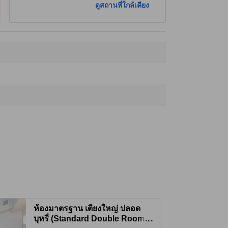
ดูสถานที่ใกล้เคียง
โตเกียว ทาวเวอร์
4.0 กม.
ที่เที่ยวใกล้ที่สุด
ชิบูยา แอ็กซ์
230 ม.
Metamorphose Harajuku
250 ม.
พิพิธภัณฑ์พลังงานไฟฟ้าเทปโง้
250 ม.
สนามกีฬา แห่งชาติ
270 ม.
Kokuritsu Yoyogi Kyogijo
280 ม.
ห้องมาตรฐาน เตียงใหญ่ ปลอด
บุหรี่ (Standard Double Room -
...