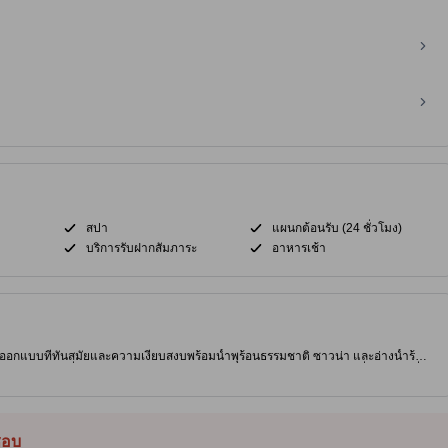
สปา
แผนกต้อนรับ (24 ชั่วโมง)
บริการรับฝากสัมภาระ
อาหารเช้า
การออกแบบที่ทันสมัยและความเงียบสงบพร้อมน้ำพุร้อนธรรมชาติ ซาวน่า และอ่างน้ำร้อน
เดินทางสองคนที่สำรวจชิบุย่าและฮาราจูกุในโตเกียว สัมผัสกับการพักผ่อนที่เงียบสงบที่ ด
รื่องการข้ามถนนที่มีชีวิตชีวาและการผสมผสานทางวัฒนธรรม เพลิดเพลินกับน้ำพุร้อนและร้าน
ละวิวทิวทัศน์ ห่างจากอนุสาวรีย์ฮาจิโกะ ชิบูย่า เซ็นเตอร์ไก และเมจิ จิงกู เพียงไม่กี่
วที่เต็มไปด้วยชีวิตชีวา [เนื้อหาบางส่วนใช้เทคโนโลยี Generative AI จึงอาจมี
็ชอบ