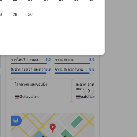
8
29
30
ี่พัก
การให้บริการของพนักงาน คะแนน9.0 จากคะแนนเต็ม 10. ความสะอาด คะแน
การให้บริการของพนักงาน คะแนน9.0 จากคะแนนเต็ม 10
ความสะอาด คะแนน8.9 จากคะแนนเต็ม 10
สิ่งอำนวยความสะดวก คะแนน8.9 จากคะแนนเต็ม 10
ความสะดวกสบายของห้องพัก คะแนน8.8 จากคะแนนเต็ม 10
ดูทั้งหมด
ดีเยี่ยม
8.6
9,070 รีวิว
การให้บริการของ
9.0
ความสะอาด
8.9
พนักงาน
สิ่งอำนวยความสะดวก
8.9
ความสะดวกสบาย
8.8
ของห้องพัก
ใจกลางแหล่งชอบปิ้ง
สะอาด อาหารเช้า หลากหลาย
สะดวก
Dollaya
ไทย
patcharee
ไทย
มีสถานที่ 158 แห่งที่เดินไปได้
tooltip
ข้อมูลเพิ่มเติมสำหรับการเดินเท้า
อยู่ใกล้
tooltip
•
สถานีรถไฟ Meiji Jingumae - ระยะ 0.42 กม.
•
Meiji-jingumae <Harajuku> Subway Station - ระยะ 0.5 กม.