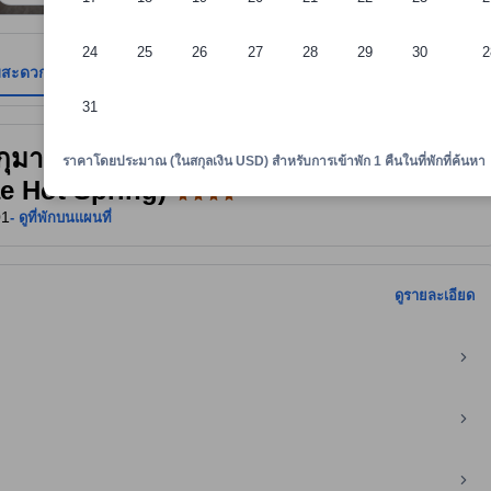
24
25
26
27
28
29
30
2
มสะดวก
รีวิว
ตำแหน่งที่ตั้ง
นโยบายที่พัก
31
าพักทราบถึงความสะดวกสบายและสิ่งอำนวยความสะดวกที่คาดว่าน่าจะได้รับ ณ ท
จินกุมาเอะ ฮอต สปริง (Dormy Inn
ราคาโดยประมาณ (ในสกุลเงิน USD) สำหรับการเข้าพัก 1 คืนในที่พักที่ค้นหา
 Hot Spring)
01
- ดูที่พักบนแผนที่
ดูรายละเอียด