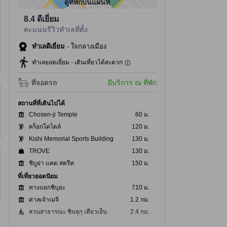
ดูที่พักบนแผนที่
8.4
ดีเยี่ยม
คะแนนรีวิวทำเลที่ตั้ง
ทำเลดีเยี่ยม
-
ใจกลางเมือง
ทำเลยอดเยี่ยม - เดินเที่ยวได้สะดวก
ที่จอดรถ
มีบริการ ณ ที่พัก
สถานที่ที่เดินไปได้
Chosen-ji Temple
60 ม.
คร็อกโคไดล์
120 ม.
Kishi Memorial Sports Building
130 ม.
TROVE
130 ม.
ชิบูย่า แคต สตรีท
150 ม.
ที่เที่ยวยอดนิยม
ทางแยกชิบุยะ
710 ม.
ศาลเจ้าเมจิ
1.2 กม.
สวนสาธารณะ ชินจุกุ เคียวเอ็น
2.4 กม.
อาคาร ศาลาว่าการ นครโตเกียว
2.9 กม.