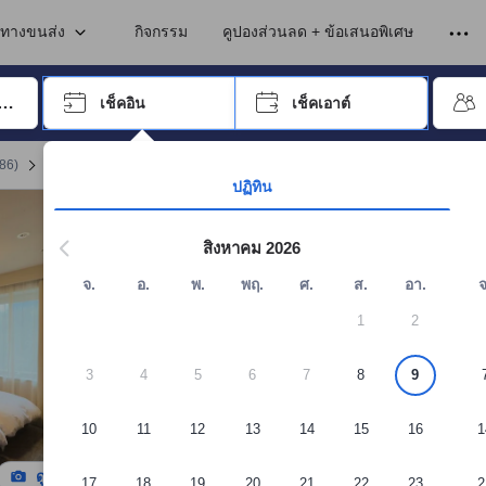
เข้าพัก ดังนั้น คะแนนรีวิวและความคิดเห็นที่แสดงบนอโกด้า จึงมาจากประสบ
ในโตเกียว
นทางขนส่ง
กิจกรรม
คูปองส่วนลด + ข้อเสนอพิเศษ
อปุ่ม Tab เพื่อเลื่อนหาคำที่ต้องการ แล้วกดปุ่ม Enter เพื่อเลือก
เช็คอิน
เช็คเอาต์
กด Enter เพื่อเลือกวันที่ ใช้ปุ่มลูกศรเพื่อเลือกวันเช็คอินและเช็คเอาต์ เมื่
486
)
จอง ดอร์มี อินน์ พรีเมียม ชิบุยา จินกุมาเอะ ฮอต สปริง
ปฏิทิน
สิงหาคม 2026
จ.
อ.
พ.
พฤ.
ศ.
ส.
อา.
จ
1
2
3
4
5
6
7
8
9
10
11
12
13
14
15
16
1
ดูรูปทั้งหมด
17
18
19
20
21
22
23
2