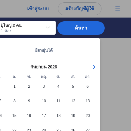
การณ์ตรงของผู้เข้าพักอย่างแท้จริง
เข้าสู่ระบบ
สร้างบัญชีผู้ใช้
ผู้ใหญ่ 2 คน
ค้นหา
1 ห้อง
อไปถึงวันเช็คอินที่ต้องการ ให้กดปุ่ม Enter เพื่อเลือกวันเช็คอินดังกล่าว ทำซ้ำขั้นต
ดูที่พักทั้งหมดในโตเกียว: 12,486 แห่ง
ยืดหยุ่นได้
กันยายน 2026
.
อ.
พ.
พฤ.
ศ.
ส.
อา.
1
2
3
4
5
6
7
8
9
10
11
12
13
4
15
16
17
18
19
20
1
22
23
24
25
26
27