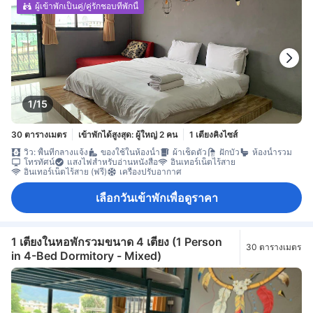
ผู้เข้าพักเป็นคู่/คู่รักชอบที่พักนี้
1/15
30 ตารางเมตร
เข้าพักได้สูงสุด: ผู้ใหญ่ 2 คน
1 เตียงคิงไซส์
วิว: พื้นที่กลางแจ้ง
ของใช้ในห้องน้ำ
ผ้าเช็ดตัว
ฝักบัว
ห้องน้ำรวม
โทรทัศน์
แสงไฟสำหรับอ่านหนังสือ
อินเทอร์เน็ตไร้สาย
อินเทอร์เน็ตไร้สาย (ฟรี)
เครื่องปรับอากาศ
เลือกวันเข้าพักเพื่อดูราคา
1 เตียงในหอพักรวมขนาด 4 เตียง (1 Person
30 ตารางเมตร
in 4-Bed Dormitory - Mixed)