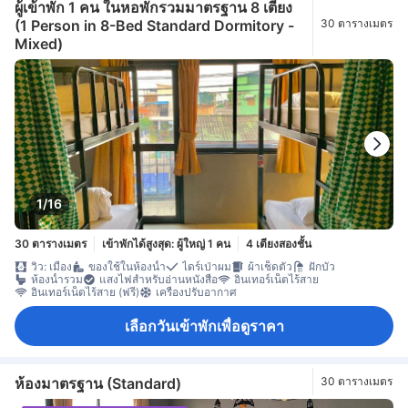
ผู้เข้าพัก 1 คน ในหอพักรวมมาตรฐาน 8 เตียง
(1 Person in 8-Bed Standard Dormitory -
30 ตารางเมตร
Mixed)
1/16
30 ตารางเมตร
เข้าพักได้สูงสุด: ผู้ใหญ่ 1 คน
4 เตียงสองชั้น
วิว: เมือง
ของใช้ในห้องน้ำ
ไดร์เป่าผม
ผ้าเช็ดตัว
ฝักบัว
ห้องน้ำรวม
แสงไฟสำหรับอ่านหนังสือ
อินเทอร์เน็ตไร้สาย
อินเทอร์เน็ตไร้สาย (ฟรี)
เครื่องปรับอากาศ
เลือกวันเข้าพักเพื่อดูราคา
ห้องมาตรฐาน (Standard)
30 ตารางเมตร