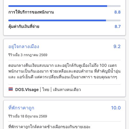
สิ่งอำนวยความสะดวกในการเดินทางที่โฮสเทลโดซ์
การให้บริการของพนักงาน
8.8
โดซ์โฮสเทลมีสิ่งอำนวยความสะดวกในการเดินทางมากมาย เริ่ม
ตั้งแต่การจัดทัวร์และบริการจำหน่ายตั๋ว ท่านสามารถสอบถามเจ้า
คุ้มค่ากับเงินที่จ่าย
8.7
หน้าที่ที่โรงแรมเพื่อขอข้อมูลเพิ่มเติมเกี่ยวกับทัวร์และตั๋วที่
สนับสนุนให้ นอกจากนี้โรงแรมยังมีบริการที่จอดรถฟรีภายใน
สถานที่ และมีค่าบริการจอดรถที่เรียกเก็บค่าบริการ
อยุ่ใจกลางเมือง
9.2
สิ่งอำนวยความสะดวกทางการกินของโรงแรมโดซ เชียงใหม่
รีวิวเมื่อ 3 กรกฎาคม 2569
โดซ เชียงใหม่ มีคาเฟ่และบริการทำความสะอาดห้องประจำวัน
ตอนกลางคืนเงียบสงบมาก และอยุ่ใกล้กับคูเมืองไม่ถึง 100 เมตร
เพื่อให้คุณมีประสบการณ์การเข้าพักที่ดีที่สุด คาเฟ่ในโรงแรมมี
พนักงานเป็นกันเองมาก ช่วยเหลือและตอบคำถาม ที่สำคัญมีน้ำอุ่น
เมนูกาแฟที่หลากหลายให้เลือก ท่านสามารถสั่งกาแฟและเครื่อง
และ แอร์เย็นดี แต่ควรเปลี่ยนที่นอนเป็นยางพารา ขอบคุณมากๆ
ดื่มอื่นๆ ได้ตลอดเวลา ไม่ว่าจะเป็นกาแฟสด ชา น้ำผลไม้ หรือ
เครื่องดื่มร้อน เพื่อให้คุณสามารถพักผ่อนและสนุกไปกับกิจกรรม
DOS.VIsage
|
ไทย | เดินทางคนเดียว
ต่างๆ ได้อย่างไม่มีข้อจำกัด นอกจากนี้ โรงแรมยังมีบริการ
ทำความสะอาดห้องประจำวันเพื่อให้คุณมีความสะอาดและสบาย
ในการพักผ่อน
ที่พักราคาถูก
10.0
ห้องพักที่นี่มีอะไรบ้างที่ Doze Hostel เชียงใหม่
รีวิวเมื่อ 18 มิถุนายน 2569
ที่พักราคาถูกใกล้ตลาดช้างเผือกของกินขายเยอะ
Doze Hostel เชียงใหม่มีห้องพักหลากหลายประเภทที่จะตอบสนอง