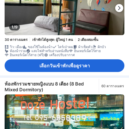
1/9
30 ตารางเมตร
เข้าพักได้สูงสุด: ผู้ใหญ่ 1 คน
2 เตียงสองชั้น
วิว: เมือง
ของใช้ในห้องน้ำ
ไดร์เป่าผม
ผ้าเช็ดตัว
ฝักบัว
ห้องน้ำรวม
แสงไฟสำหรับอ่านหนังสือ
อินเทอร์เน็ตไร้สาย
อินเทอร์เน็ตไร้สาย (ฟรี)
เครื่องปรับอากาศ
เลือกวันเข้าพักเพื่อดูราคา
ห้องพักรวมชายหญิงแบบ 8 เตียง (8 Bed
60 ตารางเมตร
Mixed Dormitory)