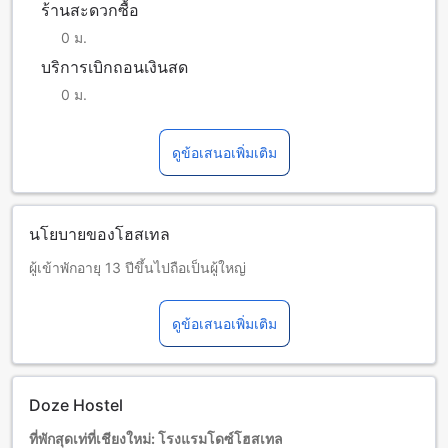
ร้านสะดวกซื้อ
0 ม.
บริการเบิกถอนเงินสด
0 ม.
ดูข้อเสนอเพิ่มเติม
นโยบายของโฮสเทล
ผู้เข้าพักอายุ 13 ปีขึ้นไปถือเป็นผู้ใหญ่
บริการเตียงเสริมขึ้นอยู่กับประเภทห้องที่เลือก กรุณาตรวจสอบ
จำนวนผู้เข้าพักที่กำหนดในแต่ละห้องสำหรับข้อมูลเพิ่มเติม
ดูข้อเสนอเพิ่มเติม
โปรดทราบว่า เมื่อจองห้องพักมากกว่า 5 ห้องขึ้นไป อาจมีการใช้
นโยบายที่แตกต่างหรือเงื่อนไขเพิ่มเติม
อายุขั้นต่ำของผู้เข้าพัก คือ 12 ปี
Doze Hostel
ที่พักสุดเท่ที่เชียงใหม่: โรงแรมโดซ์โฮสเทล