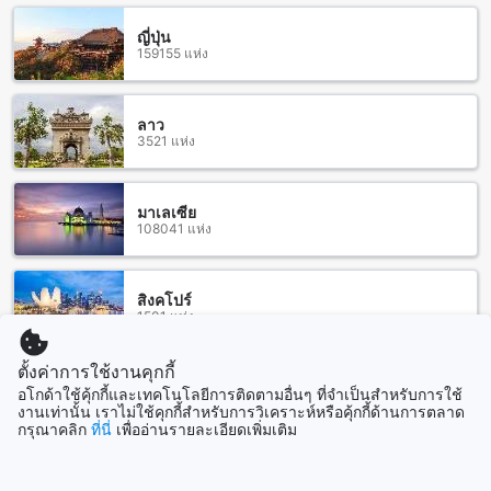
ญี่ปุ่น
หากคุณกำลังมองหาร้านอาหารใกล้ๆ Doze Hostel เชียงใหม่ คุณ
159155 แห่ง
จะพบกับหลากหลายเลือดอาหารที่น่าตื่นเต้นในพื้นที่ ร้าน
Myeongdong นั้นเสนออาหารเกาหลีที่อร่อยและถูกใจคนไทย
สำหรับคนที่ชอบเนื้อสัตว์ ร้าน Prime Cuts คือที่ที่ต้องไป เพราะ
ลาว
เนื้อสุกอร่อยและคุณภาพ สำหรับคนรักชาบู ร้าน Tiger Den
3521 แห่ง
Korean BBQ Buffet คือที่ที่เหมาะสำหรับคุณ ส่วนคนที่ชอบรสชา
ติแบบเร็ตโร ร้าน Retro Steak Cafe' จะไม่ทำให้คุณผิดหวัง และ
หากคุณต้องการลิ้มลองอาหารเหนือ ร้าน Madam Loei คือตัว
มาเลเซีย
เลือกที่ดี สุดท้าย หากคุณต้องการรสชาติที่เป็นเอกลักษณ์ ร้าน
108041 แห่ง
Pickles และเลิฟวิ่ง สวีท จะทำให้คุณประทับใจ นอกจากนี้ยังมี
ร้านอาหารอื่นๆอีกมากมายในพื้นที่ เช่น Chiang Mai Horumon
และร้าน Leela Noodle ซึ่งคุณสามารถสัมผัสรสชาติที่ยอดเยี่ยม
สิงคโปร์
ได้ที่นี่
1501 แห่ง
ที่พักใกล้คอมพิวเตอร์ พลาซา
ตั้งค่าการใช้งานคุกกี้
แสดงเพิ่ม
Doze Hostel ตั้งอยู่ใกล้กับคอมพิวเตอร์ พลาซา ที่เป็นห้างสรรพ
อโกด้าใช้คุ้กกี้และเทคโนโลยีการติดตามอื่นๆ ที่จำเป็นสำหรับการใช้
งานเท่านั้น เราไม่ใช้คุกกี้สำหรับการวิเคราะห์หรือคุ้กกี้ด้านการตลาด
สินค้าที่มีสินค้าอิเล็กทรอนิกส์และอุปกรณ์คอมพิวเตอร์ที่หลาก
กรุณาคลิก
ที่นี่
เพื่ออ่านรายละเอียดเพิ่มเติม
ดูทั้งหมด
หลาย ที่นี่คุณสามารถหาสินค้าเทคโนโลยีที่ทันสมัยและคุณภาพ
ได้ตามต้องการ นอกจากนี้ยังมีร้านค้าอื่นๆ เช่น ร้านเสื้อผ้า ร้าน
เครื่องสำอาง และร้านอาหารให้คุณสามารถสั่งอาหารอร่อยได้