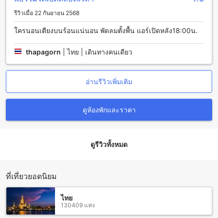
จากสนามบินเชียงใหม่ (CNX) ซึ่งตั้งอยู่ห่างจากโดซ์โฮสเทลเพียง
3.7 กิโลเมตรเท่านั้น คุณสามารถเรียกใช้บริการแท็กซี่หรือรถ
รีวิวเมื่อ 22 กันยายน 2568
แท็กซี่ที่สนามบินเพื่อเดินทางไปยังโฮสเทลโดซ์ได้อย่างสะดวก
ใครนอนเตียงบนร้อนแน่นอน พัดลมตั้งพื้น แอร์เปิดหลัง18:00น.
สบาย นอกจากนี้ คุณยังสามารถเดินทางโดยรถเมล์สาธารณะที่
ออกจากสนามบินเชียงใหม่ไปยังตัวเมืองเชียงใหม่และจากนั้น
เปลี่ยนรถเมล์เพื่อเดินทางไปยังโดซ์โฮสเทลได้เช่นกัน
thapagorn
|
ไทย | เดินทางคนเดียว
สถานที่ท่องเที่ยวรอบๆ Doze Hostel
อ่านรีวิวเพิ่มเติม
Doze Hostel ตั้งอยู่ใกล้กับหลายสถานที่ท่องเที่ยวที่น่าสนใจใน
เชียงใหม่ หากคุณต้องการสัมผัสบรรยากาศศิลปะและวัฒนธรรม
ดูห้องพักและราคา
ของเมืองเชียงใหม่ คุณสามารถเดินทางไปยัง วัดโลกโมฬี ที่เป็น
วัดที่มีสถาปัตยกรรมสวยงามและเป็นที่นิยมของนักท่องเที่ยวทั้ง
ไทยและต่างประเทศ นอกจากนี้ยังมี วัดกู่เต้า และ วัดเชียงยืน เดช
เมือง ที่เป็นวัดที่มีประวัติศาสตร์ยาวนานและเป็นสถานที่ท่องเที่ยว
ดูรีวิวทั้งหมด
ที่น่าสนใจอีกหลายแห่ง
นอกจากนี้ยังมีสถานที่อื่นๆ ที่น่าสนใจใกล้เคียง เช่น คลินิกทันต
กรรมหมอสุกิจ ที่เป็นคลินิกทันตกรรมที่มีคุณภาพและบริการที่ดี
ที่เที่ยวยอดนิยม
สถานกงสุลใหญ่เมียนมาร์ ที่เป็นสถานที่ท่องเที่ยวที่เหมาะสำหรับ
คนรักศิลปะ และ โรงยิม 2 ที่เป็นสถานที่เหมาะสำหรับการออก
ไทย
กำลังกายและการฝึกซ้อม
130409 แห่ง
ร้านอาหารรอบๆ Doze Hostel