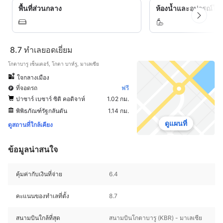
พื้นที่ส่วนกลาง
ห้องน้ำและอุปกรณ์ในห
8.7
ทำเลยอดเยี่ยม
โกตาบารู เซ็นเตอร์, โกตา บาห์รู, มาเลเซีย
ใจกลางเมือง
ที่จอดรถ
ฟรี
ปาซาร์ เบซาร์ ซิติ คอดิจาห์
1.02 กม.
พิพิธภัณฑ์รัฐกลันตัน
1.14 กม.
ดูแผนที่
ดูสถานที่ใกล้เคียง
ข้อมูลน่าสนใจ
คุ้มค่ากับเงินที่จ่าย
6.4
คะแนนของทำเลที่ตั้ง
8.7
สนามบินใกล้ที่สุด
สนามบินโกตาบารู (KBR) - มาเลเซีย