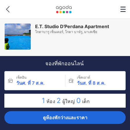
E.T. Studio D'Perdana Apartment
โกตาบารู เซ็นเตอร์, โกตา บาห์รู, มาเลเซีย
จองที่พักออนไลน์
เช็คอิน
เช็คเอาต์
วันศ. ที่ 7 ส.ค.
วันส. ที่ 8 ส.ค.
1
2
0
ห้อง
ผู้ใหญ่
เด็ก
ดูห้องพักว่างและราคา