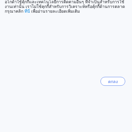
อโกด้าใช้คุ้กกี้และเทคโนโลยีการติดตามอื่นๆ ที่จำเป็นสำหรับการใช้
พัทยา
งานเท่านั้น เราไม่ใช้คุกกี้สำหรับการวิเคราะห์หรือคุ้กกี้ด้านการตลาด
ไทย
กรุณาคลิก
ที่นี่
เพื่ออ่านรายละเอียดเพิ่มเติม
ฮ่องกง
ฮ่องกง
ซัปโปโร
ญี่ปุ่น
แสดงเพิ่ม
ดูทั้งหมด
ตกลง
Sitemap