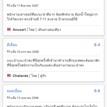
แห่งที่สร้างสร้างความอบอุ่นและเป็นส่วนตัว เพื่อให้คุณสามารถ
รีวิวเมื่อ 11 สิงหาคม 2567
สัมผัสกับบรรยากาศที่เป็นเอกลักษณ์ของฟอยูเรสซิเดนซ์ได้อย่าง
แท้จริง
พนักงานเคาเตอร์คือเเนะนำดีมาก ห้องพักสบาย ห้องน้ำใหญ่มาก
หากคุณต้องการอาหารที่หลากหลายในระหว่างการเข้าพักของคุณ
ใกล้วัดเเขก ตรงข้ามมี 7-11 สะดวย ป้ายรถเมย์ก็มี
ฟอยูเรสซิเดนซ์มีร้านอาหารหลายแห่งที่สร้างขึ้นเพื่อตอบสนอง
ความต้องการของคุณ ที่นี่คุณจะได้สัมผัสกับความอร่อยของอาหาร
Anusart
|
ไทย | เดินทางคนเดียว
ไทยและอาหารนานาชาติที่ถูกจัดเตรียมโดยพ่อครัวผู้ชำนาญงาน
ไม่ว่าจะเป็นอาหารเช้าสุดสั่งได้ อาหารกลางวันแบบบุฟเฟ่ต์หรือ
อาหารเย็นที่อบอุ่น ฟอยูเรสซิเดนซ์มีทุกอย่างที่คุณต้องการในการ
ดีเยี่ยม
8.4
สนุกกับการเข้าพักของคุณ
รีวิวเมื่อ 16 มกราคม 2569
ห้องพักที่ฟอยูเรสซิเดนซ์ในกรุงเทพ
แนะนำแนะนำค่ะที่นี่ทุกครั้งที่เข้ามาทำงานที่กรุงเทพจะต้องมาพัก
ฟอยูเรสซิเดนซ์ ในกรุงเทพมีห้องพักหลากหลายประเภทที่สามารถ
ที่นี่ทุกครั้งพนักงานเป็นกันเองค่ะเดินทางง่ายแนะนำค่ะ
ตอบสนองความต้องการของผู้เข้าพักได้อย่างลงตัว ห้อง Deluxe มี
ขนาด 20 ตารางเมตร พร้อมเตียงขนาดควีนไซส์ ส่วนห้อง
Chalanda
|
ไทย | คู่รัก
Standard มีขนาด 25 ตารางเมตร มีเตียงสองเตียงเดียวหรือเตียง
ควีนไซส์ ส่วนห้อง Suite - 1 Bed Room มีขนาด 33 ตารางเมตร
มีโซฟาเบดและเตียงควีนไซส์อยู่ในห้องนี้
ยอดเยี่ยม
9.6
การจองห้องพักที่ฟอยูเรสซิเดนซ์ผ่าน Agoda จะนำมาซึ่ง
รีวิวเมื่อ 13 เมษายน 2568
ประโยชน์ให้แก่ผู้ใช้ ด้วยราคาที่ดีที่สุดและประสบการณ์ที่สะดวก
สบาย ผู้ใช้สามารถเลือกจองห้องพักที่ตรงตามความต้องการของ
พนักงานน่ารักมากเลยค่ะ บริการดี พูดดีมากๆ ห้องนอนไม่เล็กไป