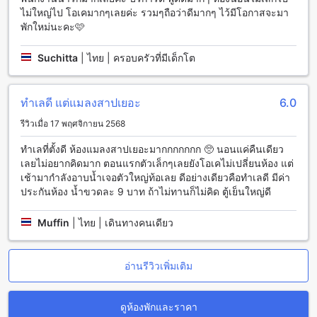
ตนได้อย่างง่ายดาย โดยไม่ต้องมีความยุ่งยากในการจอง
ไม่ใหญ่ไป โอเคมากๆเลยค่ะ รวมๆถือว่าดีมากๆ ไว้มีโอกาสจะมา
พักใหม่นะคะ🩷
สีลม: แหล่งท่องเที่ยวในใจกลางกรุงเทพ
Suchitta
|
ไทย | ครอบครัวที่มีเด็กโต
สีลมเป็นย่านธุรกิจและการค้าที่เต็มไปด้วยชีวิตชีวา อยู่ใจกลาง
กรุงเทพฯ ย่านนี้เป็นที่ตั้งของหลายอาคารสำคัญ รวมถึง
ศูนย์การค้าและร้านอาหารชั้นนำ ที่นี่คุณจะพบกับอาคารสูงสุดใน
ทำเลดี แต่แมลงสาปเยอะ
6.0
ประเทศไทย เช่น ตึกสำนักงานแห่งชาติไทย และโรงแรมหรูระดับ
โลก ตลอดทั้งถนนสีลมคุณจะได้สัมผัสกับบรรยากาศของเมืองที่
รีวิวเมื่อ 17 พฤศจิกายน 2568
ไม่มีวันหลับ มีสถานที่ท่องเที่ยวหลากหลายให้คุณสนุกไปกับการ
ช้อปปิ้ง รับประทานอาหารสไตล์นานาชาติ หรือเพลิดเพลินกับ
ทำเลที่ตั้งดี ห้องแมลงสาปเยอะมากกกกกกก 🥺 นอนแค่คืนเดียว
ชีวิตคืนของเมืองที่ไม่มีวันนอน
เลยไม่อยากคิดมาก ตอนแรกตัวเล็กๆเลยยังโอเคไม่เปลี่ยนห้อง แต่
เช้ามากำลังอาบน้ำเจอตัวใหญ่ท้อเลย ดีอย่างเดียวคือทำเลดี มีค่า
วิธีการเดินทางจากสนามบินสุวรรณภูมิไปยังฟอยูเรสซิเดนซ์
ประกันห้อง น้ำขวดละ 9 บาท ถ้าไม่ทานก็ไม่คิด ตู้เย็นใหญ่ดี
หากคุณกำลังวางแผนทริปไปยังกรุงเทพฯ และต้องการเดินทางจาก
Muffin
|
ไทย | เดินทางคนเดียว
สนามบินสุวรรณภูมิไปยังฟอยูเรสซิเดนซ์ ทางเลือกที่สะดวกและ
รวดเร็วที่สุดคือการใช้บริการแท็กซี่หรือแอปพลิเคชันการเดินทาง
ออนไลน์ เนื่องจากฟอยูเรสซิเดนซ์ตั้งอยู่ในย่านสีลมที่อยู่ในตัว
อ่านรีวิวเพิ่มเติม
เมืองกรุงเทพฯ ระยะทางจากสนามบินสุวรรณภูมิถึงฟอยูเรสซิเดน
ซ์ประมาณ 35 กิโลเมตร และใช้เวลาเดินทางประมาณ 1 ชั่วโมง
หากไม่มีการรถแท็กซี่หรือแอปพลิเคชันการเดินทางออนไลน์ คุณ
ดูห้องพักและราคา
สามารถใช้รถไฟฟ้า Airport Rail Link ที่สนามบินสุวรรณภูมิไปยัง