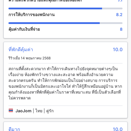
ความปลอดภัย การเชื่อมต่อ Wi-Fi ในพื้นที่สาธารณะเพื่อความ
สะดวกสบายในการทำงานหรือการใช้งานอินเตอร์เน็ต พื้นที่
สำหรับสูบบุหรี่ที่กำหนดไว้เฉพาะเพื่อความสะดวกสบายของผู้เข้า
การให้บริการของพนักงาน
8.2
พัก การเก็บรักษากระเป๋าเดินทางเพื่อความสะดวกสบายในการ
เดินทาง และการทำความสะอาดห้องทุกวัน
คุ้มค่ากับเงินที่จ่าย
8
สิ่งอำนวยความสะดวกในห้องพักที่ฟอยูเรสซิเดนซ์
ห้องพักที่ฟอยูเรสซิเดนซ์มีสิ่งอำนวยความสะดวกที่ทันสมัยและมี
ที่พักดีคุ้มค่า
10.0
ความสะดวกสบายเพื่อให้คุณมีประสบการณ์การเข้าพักที่ดีที่สุดใน
รีวิวเมื่อ 14 พฤษภาคม 2568
กรุงเทพฯ ทุกห้องพักมีระบบปรับอากาศที่สามารถควบคุมอุณหภูมิ
ได้อย่างสะดวกสบาย นอกจากนี้ยังมีโทรทัศน์และช่องรายการ
สถานที่ตั้งสะดวกมาก ทำให้การเดินทางไปยังจุดหมายต่างๆเป็น
ดาวเทียม/เคเบิลเพื่อให้คุณสามารถรับชมความบันเทิงได้ตลอด
เรื่องง่าย ห้องพักกว้างขวางและสะอาด พร้อมสิ่งอำนวยความ
เวลา อีกทั้งยังมีมินิบาร์และตู้เย็นเพื่อให้คุณสามารถเก็บเครื่องดื่ม
สะดวกครบครัน ทำให้การพักผ่อนเป็นไปอย่างสบาย การบริการ
และอาหารเพื่อเพลิดเพลินกับมื้ออาหารของคุณได้ในบรรยากาศที่
ของพนักงานก็เป็นมิตรและเอาใจใส่ ทำให้รู้สึกเหมือนอยู่บ้าน หาก
เป็นส่วนตัว นอกจากนี้ยังมีระเบียงหรือระเบียงที่สามารถเปิดได้
คุณกำลังมองหาที่พักที่คุ้มค่าในราคาที่เหมาะสม ที่นี่เป็นตัวเลือกที่
เพื่อให้คุณสามารถชมวิวและสัมผัสกับอากาศบริสุทธิ์ของกรุงเทพฯ
ไม่ควรพลาด
ได้อย่างเต็มที่
JaoJom
|
ไทย | คู่รัก
สิ่งอำนวยความสะดวกทางการกินของฟอยูเรสซิเดนซ์
ฟอยูเรสซิเดนซ์ ให้บริการที่พักที่มีสิ่งอำนวยความสะดวกทางการ
กินที่หลากหลายให้ผู้เข้าพักเลือกใช้ โรงแรมมีห้องอาหารหลาย
ดีมาก
10.0