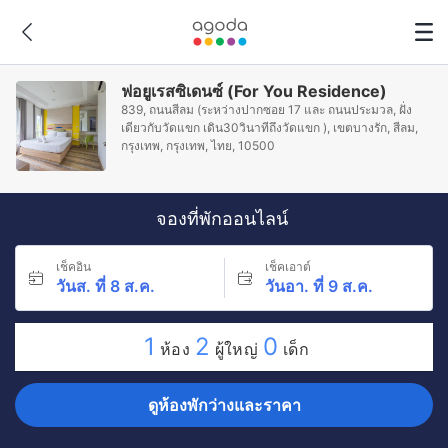
ฟอยูเรสซิเดนซ์ (For You Residence)
839, ถนนสีลม (ระหว่างปากซอย 17 และ ถนนประมวล, ฝั่ง
เดียวกับวัดแขก เดิน30วินาทีถึงวัดแขก ), เขตบางรัก, สีลม,
กรุงเทพ, กรุงเทพ, ไทย, 10500
จองที่พักออนไลน์
เช็คอิน
เช็คเอาต์
วันส. ที่ 8 ส.ค.
วันอา. ที่ 9 ส.ค.
1
2
0
ห้อง
ผู้ใหญ่
เด็ก
ดูห้องพักว่างและราคา