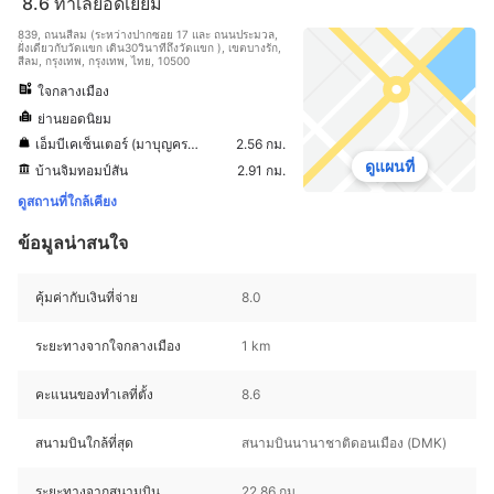
8.6
ทำเลยอดเยี่ยม
839, ถนนสีลม (ระหว่างปากซอย 17 และ ถนนประมวล,
ฝั่งเดียวกับวัดแขก เดิน30วินาทีถึงวัดแขก ), เขตบางรัก,
สีลม, กรุงเทพ, กรุงเทพ, ไทย, 10500
ใจกลางเมือง
ย่านยอดนิยม
เอ็มบีเคเซ็นเตอร์ (มาบุญครองเซ็นเตอร์)
2.56 กม.
ดูแผนที่
บ้านจิมทอมป์สัน
2.91 กม.
ดูสถานที่ใกล้เคียง
ข้อมูลน่าสนใจ
คุ้มค่ากับเงินที่จ่าย
8.0
ระยะทางจากใจกลางเมือง
1 km
คะแนนของทำเลที่ตั้ง
8.6
สนามบินใกล้ที่สุด
สนามบินนานาชาติดอนเมือง (DMK)
ระยะทางจากสนามบิน
22.86 กม.