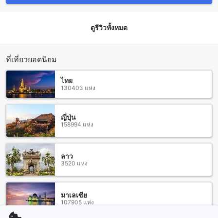
สถานีพญาไท จากนั้นเปลี่ยนไปใช้รถไฟฟ้า BTS ที่สถานีพญาไท
ไปยังสถานีศาลาแดง และจากนั้นสามารถเดินไปยังฟอยูเรสซิเดน
ซ์ได้ในระยะทางประมาณ 1 กิโลเมตร
ดูรีวิวทั้งหมด
สถานที่ท่องเที่ยวใกล้เคียงที่ฟอยูเรสซิเดนซ์
ที่เที่ยวยอดนิยม
ฟอยูเรสซิเดนซ์ เป็นโรงแรมที่ตั้งอยู่ในพื้นที่ที่มีสถานที่ท่องเที่ยว
หลากหลายใกล้เคียง บางส่วนของสถานที่ท่องเที่ยวที่ใกล้เคียงรวม
ไทย
ถึง สวนลุมพินี สวนสาธารณะที่มีบรรยากาศเงียบสงบและสวยงาม
130403 แห่ง
คิงเพาเวอร์มหานคร อาคารสูงที่เป็นสัญลักษณ์ของกรุงเทพฯ และ
วีไนน์ บาร์ แอนด์ เรสเตอรองต์ บาร์ที่มีบรรยากาศเป็นกลางแห่ง
ความเป็นเอกลักษณ์ของเมืองไทย นอกจากนี้ยังมี Onarto Art, ฟรี
ญี่ปุ่น
แมน, Jetts ฟิตเนส, มหานครสกายวอล์ค, V9, สถานกงสุล
158994 แห่ง
มาดากัสการ์ และสำนักงานเขตบางรัก ที่เป็นสถานที่ที่น่าสนใจใน
พื้นที่ใกล้เคียง
ลาว
สถานีรถไฟฟ้าใต้ดินสีลม, ศาลาแดง, และช่องนนทรี: จุดเริ่มต้น
3520 แห่ง
การเดินทางที่สะดวกในฟอยูเรสซิเดนซ์
ฟอยูเรสซิเดนซ์ เป็นโรงแรมที่ตั้งอยู่ในทำเลที่ยอดเยี่ยมใน
มาเลเซีย
กรุงเทพฯ และมีสถานีรถไฟฟ้าใต้ดินสีลม เป็นจุดเริ่มต้นการเดิน
107905 แห่ง
ทางที่สะดวกสำหรับผู้เข้าพัก สถานีรถไฟฟ้าใต้ดินสีลมเชื่อมต่อกับ