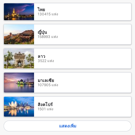
อย่างมากมาย เริ่มตั้งแต่พื้นที่จอดรถที่กว้างขวาง ที่นี่มีที่จอดรถ
สำหรับผู้มาเยือนทั้งรถส่วนตัวและรถเช่า และที่สำคัญคือการจอด
ไทย
รถฟรี ทำให้ผู้เข้าพักสามารถมาเพื่อพักผ่อนได้อย่างสบายๆ โดยไม่
130415 แห่ง
ต้องกังวลเรื่องการจอดรถ
สิ่งอำนวยความสะดวกการรับประทานอาหารที่เฮือนดอกเอื้อง
ญี่ปุ่น
158993 แห่ง
รีสอร์ท
เฮือนดอกเอื้อง รีสอร์ท มีสิ่งอำนวยความสะดวกการรับประทาน
อาหารที่หลากหลายและมีคุณภาพสูง ที่นี่คุณสามารถสัมผัสกับ
ลาว
3522 แห่ง
ความอร่อยของอาหารในบรรยากาศที่เงียบสงบและเป็นธรรมชาติ
ได้
ร้านอาหารของเราเสิร์ฟอาหารไทยและอาหารตะวันตกที่อร่อย
และสดใหม่ทุกวัน คุณสามารถเลือกชิมอาหารจากเมนูที่หลาก
มาเลเซีย
107905 แห่ง
หลาย เช่น ผัดไทยกุ้งสด, ต้มยำกุ้ง, ปลาทอดกระเทียม, หมูกระทะ,
และอีกมากมาย นอกจากนี้ยังมีบริการอาหารเช้าแบบบุฟเฟ่ต์ที่มี
อาหารให้เลือกหลากหลายเพื่อสร้างประสบการณ์การรับประทาน
อาหารที่สุดพิเศษให้กับคุณ
สิงคโปร์
1501 แห่ง
เรายังมีบาร์ที่มีเครื่องดื่มอร่อยๆ รวมถึงเครื่องดื่มเครื่องแต่งกายสุด
พิเศษที่คุณสามารถสัมผัสได้ในระหว่างการพักผ่อน เพื่อให้คุณ
สามารถสนุกไปกับเพื่อนหรือครอบครัวได้อย่างเต็มที่
แสดงเพิ่ม
ใจกลางเมืองเชียงราย: ที่พักที่ตั้งอยู่ใกล้กับทุกสิ่งที่คุณต้องการ