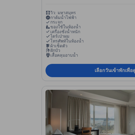
วิว: มหาสมุทร
กาต้มน้ำไฟฟ้า
กระจก
ของใช้ในห้องน้ำ
เครื่องชั่งน้ำหนัก
ไดร์เป่าผม
โทรศัพท์ในห้องน้ำ
ผ้าเช็ดตัว
ฝักบัว
เสื้อคลุมอาบน้ำ
เลือกวันเข้าพักเพื่