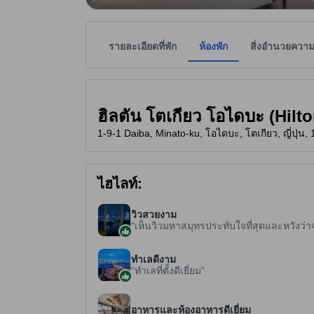
รายละเอียดที่พัก
ห้องพัก
สิ่งอำนวยควา
ที่พักเป็นผู้กำหนดระดับดาวเพื่อเป็นแนวทางให้ผู้เข้
tooltip
5 ดาวจาก 5 ดาว
ฮิลตัน โตเกียว โอไดบะ (Hil
1-9-1 Daiba, Minato-ku, โอไดบะ, โตเกียว, ญี่ปุ่น,
ไฮไลท์:
วิวสวยงาม
เห็นวิวมหาสมุทรประทับใจที่สุดและหวังว่าจะ
ทำเลดีงาม
ทำเลที่ตั้งดีเยี่ยม
อาหารและห้องอาหารดีเยี่ยม