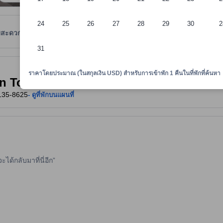
24
25
26
27
28
29
30
2
มสะดวก
รีวิว
ตำแหน่งที่ตั้ง
นโยบายที่พัก
31
าพักทราบถึงความสะดวกสบายและสิ่งอำนวยความสะดวกที่คาดว่าน่าจะได้รับ ณ ท
ราคาโดยประมาณ (ในสกุลเงิน USD) สำหรับการเข้าพัก 1 คืนในที่พักที่ค้นหา
ton Tokyo Odaiba)
 135-8625
- ดูที่พักบนแผนที่
ได้กลับมาที่นี่อีก