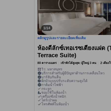
1/14
คลิกดูรูปและรายละเอียดเพิ่มเติม
ห้องดีลักซ์เทอเรซเตียงแฝด 
Terrace Suite)
80 ตารางเมตร
เข้าพักได้สูงสุด: ผู้ใหญ่ 3 คน
2 เตียงใ
วิว: มหาสมุทร
บริการสำหรับผู้มีปัญหาด้านการเคลื่อนไหว
บาร์จับกันลื่น
ฝักบัวแบบปรับระดับความสูงได้
กาต้มน้ำไฟฟ้า
กระจก
ของใช้ในห้องน้ำ
เครื่องชั่งน้ำหนัก
ไดร์เป่าผม
โทรศัพท์ในห้องน้ำ