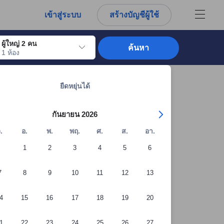
การณ์ตรงของผู้เข้าพักอย่างแท้จริง
เข้าสู่ระบบ
สร้างบัญชีผู้ใช้
ผู้ใหญ่ 2 คน
ค้นหา
1 ห้อง
อไปถึงวันเช็คอินที่ต้องการ ให้กดปุ่ม Enter เพื่อเลือกวันเช็คอินดังกล่าว ทำซ้ำขั้นต
ดูที่พักทั้งหมดในโตเกียว: 12,486 แห่ง
ยืดหยุ่นได้
กันยายน 2026
.
อ.
พ.
พฤ.
ศ.
ส.
อา.
1
2
3
4
5
6
7
8
9
10
11
12
13
4
15
16
17
18
19
20
+22 รูปภาพจากผู้เข้าพัก
1
22
23
24
25
26
27