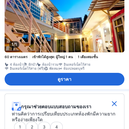
1/1
60 ตารางเมตร
เข้าพักได้สูงสุด: ผู้ใหญ่ 1 คน
1 เตียงสองชั้น
4 ห้องน้ำ
ฝักบัว
ห้องน้ำรวม
อินเทอร์เน็ตไร้สาย
อินเทอร์เน็ตไร้สาย (ฟรี)
พัดลม
ห้องปลอดบุหรี่
ดูราคา
กรุณาช่วยตอบแบบสอบถามของเรา
ท่านคิดว่าการเปรียบเทียบประเภทห้องพักมีความยาก
หรือง่ายเพียงใด
1
2
3
4