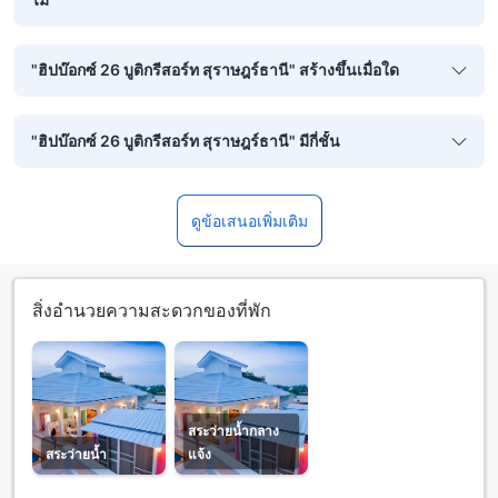
"ฮิปบ๊อกซ์ 26 บูติกรีสอร์ท สุราษฎร์ธานี" สร้างขึ้นเมื่อใด
"ฮิปบ๊อกซ์ 26 บูติกรีสอร์ท สุราษฎร์ธานี" มีกี่ชั้น
ดูข้อเสนอเพิ่มเติม
สิ่งอำนวยความสะดวกของที่พัก
สระว่ายน้ำกลาง
สระว่ายน้ำ
แจ้ง