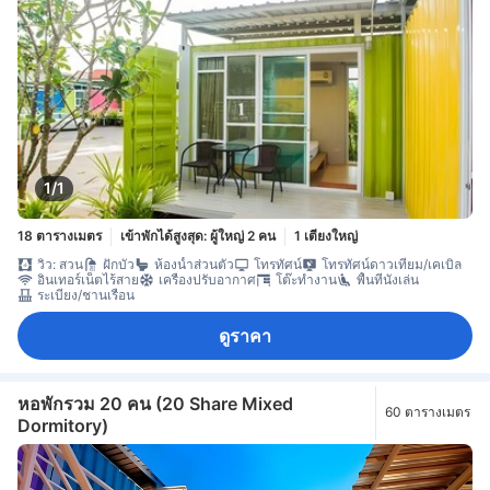
1/1
18 ตารางเมตร
เข้าพักได้สูงสุด: ผู้ใหญ่ 2 คน
1 เตียงใหญ่
วิว: สวน
ฝักบัว
ห้องน้ำส่วนตัว
โทรทัศน์
โทรทัศน์ดาวเทียม/เคเบิล
อินเทอร์เน็ตไร้สาย
เครื่องปรับอากาศ
โต๊ะทำงาน
พื้นที่นั่งเล่น
ระเบียง/ชานเรือน
ดูราคา
หอพักรวม 20 คน (20 Share Mixed
60 ตารางเมตร
Dormitory)