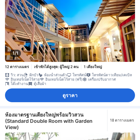
1/1
12 ตารางเมตร
เข้าพักได้สูงสุด: ผู้ใหญ่ 2 คน
1 เตียงใหญ่
วิว: สวน
ฝักบัว
ห้องน้ำส่วนตัว
โทรทัศน์
โทรทัศน์ดาวเทียม/เคเบิล
อินเทอร์เน็ตไร้สาย
อินเทอร์เน็ตไร้สาย (ฟรี)
เครื่องปรับอากาศ
โต๊ะทำงาน
ตู้เสื้อผ้า
ดูราคา
ห้องมาตรฐานเตียงใหญ่พร้อมวิวสวน
(Standard Double Room with Garden
18 ตารางเมตร
View)