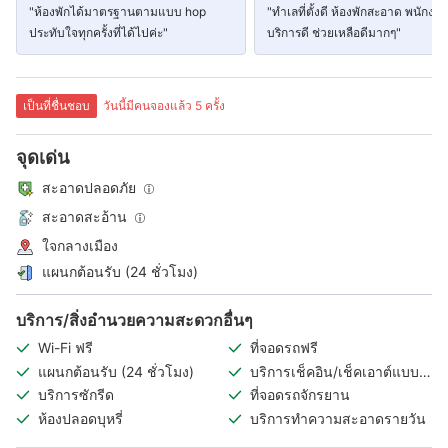
"ห้องพักได้มาตรฐานตามแบบ hop
"ทำเลที่ตั้งดี ห้องพักสะอาด พนักงา
ประทับใจทุกครั้งที่ได้ไปค่ะ"
บริการดี ช่วยเหลือดีมากๆ"
เป็นที่ชื่นชอบ
วันนี้มีคนจองแล้ว 5 ครั้ง
จุดเด่น
สะอาดปลอดภัย
สะอาดสะอ้าน
ใจกลางเมือง
แผนกต้อนรับ (24 ชั่วโมง)
บริการ/สิ่งอำนวยความสะดวกอื่นๆ
Wi-Fi ฟรี
ที่จอดรถฟรี
แผนกต้อนรับ (24 ชั่วโมง)
บริการเช็คอิน/เช็คเอาต์แบบ
ไร้การสัมผัส
บริการซักรีด
ที่จอดรถจักรยาน
ห้องปลอดบุหรี่
บริการทำความสะอาดรายวัน