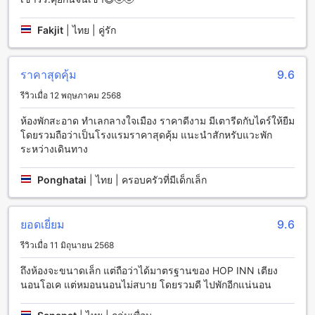
และเพลิดเพลินไปกับอาหารคาวและหวานที่อร่อยมากๆ
ร้านอาหารที่ฮ็อป อินน์ หนองคาย (SHA Extra Plus) มีเมนูอาหาร
Fakjit
|
ไทย | คู่รัก
ที่หลากหลายให้เลือกสรร ทั้งจานเดี่ยว อาหารไทย อาหารตะวันตก
อาหารจีน อาหารญี่ปุ่น และอาหารทะเล เชื่อว่าทุกคนสามารถหา
เมนูที่ชื่นชอบได้แน่นอน
ราคาสุดคุ้ม
9.6
นอกจากนี้ยังมีบาร์ที่ให้บริการเครื่องดื่มที่หลากหลาย ทั้งเครื่องดื่ม
อัลคอฮอล์และออร์เดอร์เดิมพันซึ่งจะทำให้คุณสามารถผ่อนคลาย
รีวิวเมื่อ 12 พฤษภาคม 2568
และสนุกไปกับเพื่อนๆ หรือคนใกล้ชิดได้อย่างสบายใจ
ห้องพักสะอาด ทำเลกลางใจเมือง ราคาดีงาม มีเตารีดกับไดร์ให้ยืม
ห้องพักที่น่าตื่นเต้นที่ฮ็อป อินน์ หนองคาย (SHA Extra Plus)
โดยรวมถือว่าเป็นโรงแรมราคาสุดคุ้ม แนะนำสักหรับแวะพัก
ระหว่างเดินทาง
ฮ็อป อินน์ หนองคาย (SHA Extra Plus) มีห้องพักที่หลากหลายให้
เลือกสรรค์สำหรับผู้เข้าพักที่ต้องการประสบการณ์ที่น่าตื่นเต้นใน
Ponghatai
|
ไทย | ครอบครัวที่มีเด็กเล็ก
หนองคาย ห้องพักมีให้เลือกสองประเภท ได้แก่ Standard Double
ขนาด 20 ตารางเมตร และ Standard Twin ขนาด 20 ตาราง
เมตร ทั้งสองประเภทนี้มีพื้นที่กว้างขวางเพียงพอสำหรับการพักผ่อน
ยอดเยี่ยม
9.6
อย่างสบาย ที่นี่คุณจะได้สัมผัสกับความสะดวกสบายและความเป็น
ส่วนตัวที่มีให้คุณเองเมื่อมาพักที่ฮ็อป อินน์ หนองคาย (SHA Extra
รีวิวเมื่อ 11 มิถุนายน 2568
Plus) อีกทั้งยังมีราคาที่ดีที่สุดและประสบการณ์ในการจองที่ง่าย
ถึงห้องจะขนาดเล็ก แต่ถือว่าได้มาตรฐานของ HOP INN เตียง
และไม่ยุ่งยากเมื่อคุณจองผ่าน Agoda
นอนโอเค แต่หมอนนอนไม่สบาย โดยรวมดี ไปพักอีกแน่นอน
ตัวเมืองหนองคาย: สถานที่ท่องเที่ยวที่น่าสนใจในเมืองหนองคาย