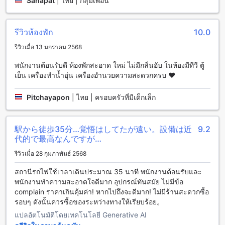
Sanapat
|
ไทย | กลุ่มเพื่อน
ตัวเมืองหนองคายเป็นเมืองเล็กๆ ที่ตั้งอยู่ทางฝั่งตะวันออกของ
แม่น้ำโขง มีอากาศเย็นสบายตลอดปี และเป็นที่ตั้งของฮ็อป อินน์
หนองคาย (SHA Extra Plus) โรงแรมที่ให้บริการคุณภาพและ
รีวิวห้องพัก
10.0
ความสะดวกสบายในระดับสูง โรงแรมตั้งอยู่ใกล้กับสถานที่ท่อง
รีวิวเมื่อ 13 มกราคม 2568
เที่ยวหลากหลายในเมืองหนองคาย ทำให้เป็นจุดหมายปลายทางที่
สะดวกสบายสำหรับนักท่องเที่ยวที่ต้องการสำรวจเมืองหนองคาย
พนักงานต้อนรับดี ห้องพักสะอาด ใหม่ ไม่มีกลิ่นอับ ในห้องมีทีวี ตู้
หนองคายเป็นเมืองที่มีประวัติศาสตร์และวัฒนธรรมที่น่าสนใจ นัก
เย็น เครื่องทำน้ำอุ่น เครื่องอำนวยความสะดวกครบ ❤️
ท่องเที่ยวสามารถเยี่ยมชมวัดแห่งแรกของหนองคาย วัดพระธาตุ
เจดีย์หลวง ที่มีเจดีย์ทรงสูงสวยงามและวิวที่สวยงามของเมือง
Pitchayapon
|
ไทย | ครอบครัวที่มีเด็กเล็ก
หนองคาย นอกจากนี้ยังมีสถานที่ท่องเที่ยวอื่นๆ เช่น สวน
สาธารณะเทศบาลหนองคาย ที่มีบรรยากาศเงียบสงบและสวยงาม
และห้างสรรพสินค้าหนองคาย ที่เป็นจุดสะสมของร้านค้าและร้าน
駅から徒歩35分…覚悟はしてたが遠い。設備は近
9.2
อาหารที่หลากหลาย นักท่องเที่ยวสามารถสัมผัสวิถีชีวิตของชาว
代的で最高なんですが…
หนองคายได้อย่างใกล้ชิด
รีวิวเมื่อ 28 กุมภาพันธ์ 2568
วิธีการเดินทางจากสนามบินใกล้เคียงไปยัง ฮ็อป อินน์ หนองคาย
(SHA Extra Plus)
สถานีรถไฟใช้เวลาเดินประมาณ 35 นาที พนักงานต้อนรับและ
พนักงานทำความสะอาดใจดีมาก อุปกรณ์ทันสมัย ไม่มีข้อ
หากคุณกำลังวางแผนทริปไปยัง ฮ็อป อินน์ หนองคาย (SHA Extra
complain ราคาเกินคุ้มค่า! หากไปถึงจะดีมาก! ไม่มีร้านสะดวกซื้อ
Plus) ที่ตั้งอยู่ในตัวเมืองหนองคาย หนองคาย ไทย และกำลังสงสัย
รอบๆ ดังนั้นควรซื้อของระหว่างทางให้เรียบร้อย。
ว่าจะเดินทางมายังที่นี่ได้อย่างไร นี่คือขั้นตอนที่คุณสามารถทำ
แปลอัตโนมัติโดยเทคโนโลยี Generative AI
เพื่อเดินทางจากสนามบินใกล้เคียงไปยัง ฮ็อป อินน์ หนองคาย