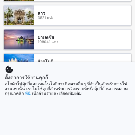
สถานีรถไฟและสถานีขนส่งใกล้เคียง ฮ็อป อินน์ หนองคาย
ลาว
3521 แห่ง
ในการเดินทางมาถึงฮ็อป อินน์ หนองคาย (SHA Extra Plus) ท่าน
สามารถใช้สถานีรถไฟหนองคายหรือสถานีขนส่งหนองคายเป็นจุด
เริ่มต้นได้อย่างสะดวกสบาย สถานีรถไฟหนองคายเป็นสถานีที่
สำคัญในการเดินทางสู่และจากหนองคาย มีการเดินรถไฟที่ประจำ
มาเลเซีย
108041 แห่ง
วันจากสถานีนี้ไปยังประเทศลาวและจังหวัดอื่นๆ ในภาคตะวันออก
เฉียงเหนือ ส่วนสถานีขนส่งหนองคายเป็นสถานีที่ให้บริการรถ
โดยสารประจำทาง มีรถประจำทางที่เชื่อมต่อกับจังหวัดใกล้เคียง
และต่างจังหวัดอื่นๆ ทำให้คุณสามารถเดินทางไปยังฮ็อป อินน์
สิงคโปร์
1501 แห่ง
หนองคายได้อย่างสะดวกสบายและง่ายดาย
ตั้งค่าการใช้งานคุกกี้
ร้านอาหารที่อยู่ใกล้ ฮ็อป อินน์ หนองคาย (SHA Extra Plus)
อโกด้าใช้คุ้กกี้และเทคโนโลยีการติดตามอื่นๆ ที่จำเป็นสำหรับการใช้
แสดงเพิ่ม
งานเท่านั้น เราไม่ใช้คุกกี้สำหรับการวิเคราะห์หรือคุ้กกี้ด้านการตลาด
ฮ็อป อินน์ หนองคาย (SHA Extra Plus) ตั้งอยู่ใกล้กับหลายร้าน
กรุณาคลิก
ที่นี่
เพื่ออ่านรายละเอียดเพิ่มเติม
อาหารที่หลากหลายรสชาติ และสามารถเดินทางไปถึงได้ง่าย ร้าน
ดูทั้งหมด
อาหารที่ใกล้เคียงรวมถึง Daeng Namnuang Vietnamese
Restaurant ที่เสิร์ฟอาหารเวียดนามอร่อยและสดใหม่ทุกวัน ร้าน
ที่เที่ยวกำลังมาแรง
อาหารเวียงจันทน์ที่เสิร์ฟอาหารลาวและอาหารไทยแบบต้นตำรับ
Vientiane Restaurant และร้าน Likhit Craft Beer ที่มีสัญลักษณ์
ด้วยเบียร์คราฟท์ที่หลากหลายรสชาติ นอกจากนี้ยังมีร้านอาหา
เซบู
รอื่นๆ เช่น ร้าน ครัวแม็กกี้รีเวอร์ไซด์, Bang Rak Nongkhai,
ฟิลิปปินส์