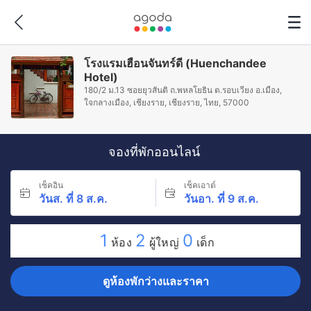
โรงแรมเฮือนจันทร์ดี (Huenchandee
Hotel)
180/2 ม.13 ซอยยุวสันติ ถ.พหลโยธิน ต.รอบเวียง อ.เมือง,
ใจกลางเมือง, เชียงราย, เชียงราย, ไทย, 57000
จองที่พักออนไลน์
เช็คอิน
เช็คเอาต์
วันส. ที่ 8 ส.ค.
วันอา. ที่ 9 ส.ค.
1
2
0
ห้อง
ผู้ใหญ่
เด็ก
ดูห้องพักว่างและราคา