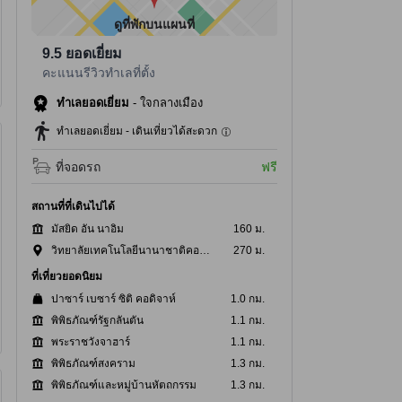
ดูที่พักบนแผนที่
9.5
ยอดเยี่ยม
คะแนนรีวิวทำเลที่ตั้ง
ทำเลยอดเยี่ยม
-
ใจกลางเมือง
ทำเลยอดเยี่ยม - เดินเที่ยวได้สะดวก
ที่จอดรถ
ฟรี
สถานที่ที่เดินไปได้
มัสยิด อัน นาอิม
160 ม.
้ำและอุปกรณ์ในห้องน้ำ
ห้องครัว
ทำอาหารกินเอง
วิทยาลัยเทคโนโลยีนานาชาติคอสโมพอยต์
270 ม.
ในห้องน้ำ, ไดร์เป่าผม, ผ้าเช็ดตัว, ฝักบัว, ห้องน้ำรวม,
ครัวขนาดเล็ก, เครื่องล้างจาน
ที่เที่ยวยอดนิยม
ำส่วนตัว
อาหาร, น้ำดื่มบรรจุขวด (ฟร
ปาซาร์ เบซาร์ ซิติ คอดิจาห์
1.0 กม.
พิพิธภัณฑ์รัฐกลันตัน
1.1 กม.
พระราชวังจาฮาร์
1.1 กม.
พิพิธภัณฑ์สงคราม
1.3 กม.
พิพิธภัณฑ์และหมู่บ้านหัตถกรรม
1.3 กม.