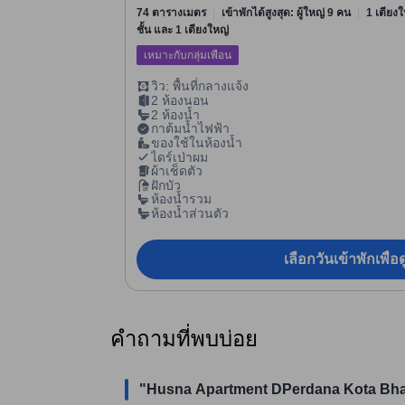
74 ตารางเมตร
เข้าพักได้สูงสุด: ผู้ใหญ่ 9 คน
1 เตียงใ
ชั้น และ 1 เตียงใหญ่
เหมาะกับกลุ่มเพื่อน
วิว: พื้นที่กลางแจ้ง
2 ห้องนอน
2 ห้องน้ำ
กาต้มน้ำไฟฟ้า
ของใช้ในห้องน้ำ
ไดร์เป่าผม
ผ้าเช็ดตัว
ฝักบัว
ห้องน้ำรวม
ห้องน้ำส่วนตัว
เลือกวันเข้าพักเพื่
คำถามที่พบบ่อย
"Husna Apartment DPerdana Kota Bharu