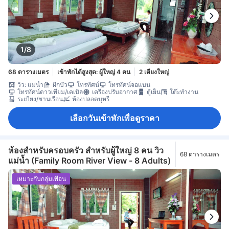
1/8
68 ตารางเมตร
เข้าพักได้สูงสุด: ผู้ใหญ่ 4 คน
2 เตียงใหญ่
วิว: แม่น้ำ
ฝักบัว
โทรทัศน์
โทรทัศน์จอแบน
โทรทัศน์ดาวเทียม/เคเบิล
เครื่องปรับอากาศ
ตู้เย็น
โต๊ะทำงาน
ระเบียง/ชานเรือน
ห้องปลอดบุหรี่
เลือกวันเข้าพักเพื่อดูราคา
ห้องสำหรับครอบครัว สำหรับผู้ใหญ่ 8 คน วิว
68 ตารางเมตร
แม่น้ำ (Family Room River View - 8 Adults)
เหมาะกับกลุ่มเพื่อน