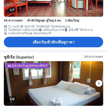
1/7
68 ตารางเมตร
เข้าพักได้สูงสุด: ผู้ใหญ่ 9 คน
2 เตียงใหญ่
วิว: แม่น้ำ
ฝักบัว
โทรทัศน์
โทรทัศน์จอแบน
โทรทัศน์ดาวเทียม/เคเบิล
เครื่องปรับอากาศ
ตู้เย็น
โต๊ะทำงาน
ระเบียง/ชานเรือน
ห้องปลอดบุหรี่
เลือกวันเข้าพักเพื่อดูราคา
ซูพีเรีย (Superior)
34 ตารางเมตร
ผู้เข้าพักเป็นคู่/คู่รักชอบที่พักนี้
1/6