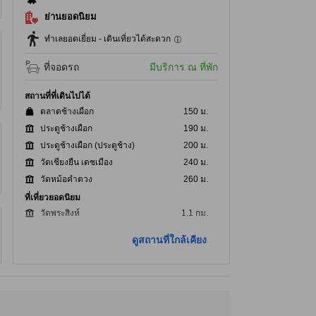
ย่านยอดนิยม
ทำเลยอดเยี่ยม - เดินเที่ยวได้สะดวก
ที่จอดรถ
มีบริการ ณ ที่พัก
สถานที่ที่เดินไปได้
ตลาดช้างเผือก
150 ม.
ประตูช้างเผือก
190 ม.
ประตูช้างเผือก (ประตูช้าง)
200 ม.
วัดเชียงยืน เดชเมือง
240 ม.
วัดหม้อคำตวง
260 ม.
ที่เที่ยวยอดนิยม
วัดพระสิงห์
1.1 กม.
วัดเจดีย์หลวง
1.1 กม.
ดูสถานที่ใกล้เคียง
ประตูท่าแพ
1.3 กม.
ถนนคนเดินวัวลาย
1.8 กม.
เชียงใหม่ไนท์บาซาร์
2.0 กม.
ที่เที่ยวใกล้ที่สุด
ร้านนขายยาอารียารินเฮาส์
90 ม.