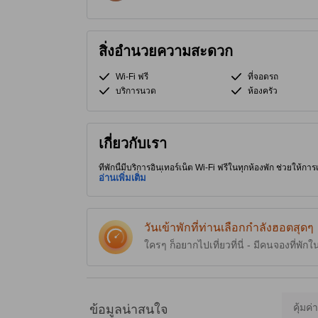
สิ่งอำนวยความสะดวก
Wi-Fi ฟรี
ที่จอดรถ
บริการนวด
ห้องครัว
เกี่ยวกับเรา
ที่พักนี้มีบริการอินเทอร์เน็ต Wi-Fi ฟรีในทุกห้องพัก ช่วยให้การเ
ใกล้สถานที่ท่องเที่ยวน่าสนใจและร้านอาหารอร่อยๆ ทริปยังไม่จบถ
อ่านเพิ่มเติม
ห้องอาหาร ช่วยให้วันพักผ่อนสะดวกสบายผ่อนคลายขึ้นไปอีกข
วันเข้าพักที่ท่านเลือกกำลังฮอตสุดๆ
ใครๆ ก็อยากไปเที่ยวที่นี่ - มีคนจองที่พักใ
คุ้มค่
ข้อมูลน่าสนใจ