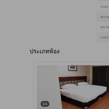
ระยะ
คะแนน
สนามบ
ระยะ
ประเภทห้อง
1/1