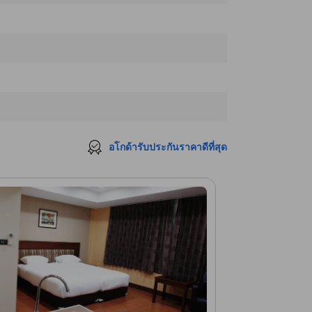
โรงพยาบาลช้างเผือก
190 ม.
คลินิคความงาม ดร. วีนัส
200 ม.
คลินิกหมอจรูญ
230 ม.
คลินิกหมออรุโณทัยทันตกรรม
290 ม.
อโกด้ารับประกันราคาดีที่สุด