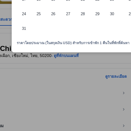
24
25
26
27
28
29
30
2
มสะดวก
รีวิว
ตำแหน่งที่ตั้ง
นโยบายที่พัก
31
าพักทราบถึงความสะดวกสบายและสิ่งอำนวยความสะดวกที่คาดว่าน่าจะได้รับ ณ ท
ราคาโดยประมาณ (ในสกุลเงิน USD) สำหรับการเข้าพัก 1 คืนในที่พักที่ค้นหา
o Chiang Mai)
างเผือก, เชียงใหม่, ไทย, 50200
- ดูที่พักบนแผนที่
ดูรายละเอียด
ยม