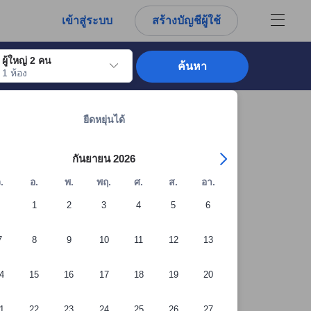
การณ์ตรงของผู้เข้าพักอย่างแท้จริง
เข้าสู่ระบบ
สร้างบัญชีผู้ใช้
ผู้ใหญ่ 2 คน
ค้นหา
1 ห้อง
อไปถึงวันเช็คอินที่ต้องการ ให้กดปุ่ม Enter เพื่อเลือกวันเช็คอินดังกล่าว ทำซ้ำขั้นต
ดูที่พักทั้งหมดในเชียงใหม่: 7,193 แห่ง
ยืดหยุ่นได้
กันยายน 2026
.
อ.
พ.
พฤ.
ศ.
ส.
อา.
1
2
3
4
5
6
7
8
9
10
11
12
13
4
15
16
17
18
19
20
1
22
23
24
25
26
27