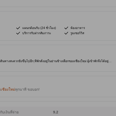
แผนกต้อนรับ (24 ชั่วโมง)
ห้องอาหาร
บริการรับฝากสัมภาระ
รูมเซอร์วิส
ดินทางสะดวกยิ่งขึ้นไปอีก ที่พักตั้งอยู่ในย่านช้างเผือกของเชียงใหม่ ผู้เข้าพักจึงได้อยู่
้าไม่ได้แวะไปที่เที่ยวชื่อดังอย่าง วัดเจดีย์หลวง ด้วยอีกสักที่ ที่พักมีบริการนวด และ
ั้น
น
เชียงใหม่
ทุกนาที ขอบอก!
ากับเงินที่จ่าย
9.2