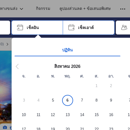
เข้าพัก ดังนั้น คะแนนรีวิวและความคิดเห็นที่แสดงบนอโกด้า จึงมาจากประสบ
เชียงใหม่
นทางขนส่ง
กิจกรรม
คูปองส่วนลด + ข้อเสนอพิเศษ
อปุ่ม Tab เพื่อเลื่อนหาคำที่ต้องการ แล้วกดปุ่ม Enter เพื่อเลือก
เช็คอิน
เช็คเอาต์
กด Enter เพื่อเลือกวันที่ ใช้ปุ่มลูกศรเพื่อเลือกวันเช็คอินและเช็คเอาต์ เมื่
93
)
จอง อินน์ดิโก เชียง ใหม่
ปฏิทิน
สิงหาคม 2026
จ.
อ.
พ.
พฤ.
ศ.
ส.
อา.
จ
1
2
3
4
5
6
7
8
9
10
11
12
13
14
15
16
1
ดูรูปทั้งหมด
17
18
19
20
21
22
23
2