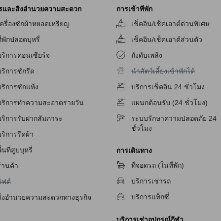
งสตางค์ดาร์ดขนาด 25 ตารางเมตรที่มีเตียงเดี่ยวสองเตียงหรือเตียงคู่ และห้อ
ารและสิ่งอำนวยความสะดวก
การเข้าที่พัก
ครื่องซักผ้าหยอดเหรียญ
เช็คอิน/เช็คเอาต์ด่วนพิเศษ
ี่พักปลอดบุหรี่
เช็คอิน/เช็คเอาต์ส่วนตัว
 ใหม่
บริการคอนเซียร์จ
ถังดับเพลิง
ที่จะทำให้คุณรู้สึกสะดวกสบายตลอดการเข้าพักของคุณในเชียงใหม่ ไม่ว่าค
ไม่มีบริการนำสัตว์เลี้ยงเข้าพักได้
ริการซักรีด
นำสัตว์เลี้ยงเข้าพักได้
งที่คุณต้องการ สิ่งอำนวยความสะดวกอื่นๆ ที่คุณสามารถเพลิดเพลินไปกับได้รวมถ
เช็คอิน/เช็คเอาท์แบบด่วน การเก็บรักษากระเป๋าเดินทาง การทำความสะอาดรา
ริการซักแห้ง
บริการเช็คอิน 24 ชั่วโมง
บริการทำความสะอาดรายวัน
แผนกต้อนรับ (24 ชั่วโมง)
ยงใหม่
บริการรับฝากสัมภาระ
ระบบรักษาความปลอดภัย 24
ินทางที่หลากหลายเพื่อให้คุณสามารถเดินทางไปยังสถานที่ต่างๆได้อย่างสะด
ชั่วโมง
ริการรีดผ้า
อย่างง่ายดาย หากคุณมีรถส่วนตัว โรงแรมมีที่จอดรถสำหรับผู้เข้าพัก และย
รแท็กซี่ที่พร้อมให้บริการตลอดเวลา ทำให้คุณสามารถเดินทางไปยังสถานที่ต
ื้นที่สูบบุหรี่
การเดินทาง
ที่จอดรถ (ในที่พัก)
้านค้า
ม่
ม่มีบริการลิฟต์
บริการเช่ารถ
ิฟต์
ให้บริการเพื่อให้คุณมีประสบการณ์การเข้าพักที่สะดวกสบายและเพลิดเพลินไปกั
บริการแท็กซี่
สิ่งอำนวยความสะดวกทางธุรกิจ
สะดวกสบายตลอดเวลา คุณสามารถสัมผัสกับความเย็นและความสดชื่นของห้องได้
ชื่นชอบได้ นอกจากนี้ยังมีมินิบาร์ที่มีเครื่องดื่มร้อนและเย็นเพื่อให้คุณ
บริการเช่าอุปกรณ์กีฬา