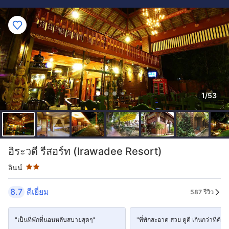
1/53
ระดับดาว: 2 ดาว
อิระวดี รีสอร์ท (Irawadee Resort)
อินน์
8.7
ดีเยี่ยม
587 รีวิว
"เป็นที่พักที่นอนหลับสบายสุดๆ"
"ที่พักสะอาด สวย ดูดี เกินกว่าที่คิดไ