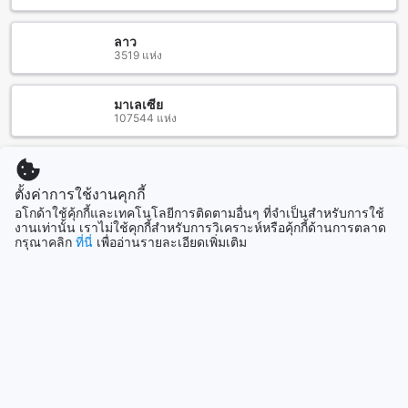
เวลาประมาณ 1 ชั่วโมง โดยเส้นทางจะผ่านวิวทิวทัศน์ที่สวยงาม
ของภูเขาและแม่น้ำ ซึ่งจะทำให้คุณรู้สึกเพลิดเพลินไปกับการเดิน
ลาว
ทางก่อนถึงรีสอร์ทที่มีความเงียบสงบและเป็นส่วนตัว เหมาะ
3519 แห่ง
สำหรับการพักผ่อนและสัมผัสกับธรรมชาติอย่างแท้จริง
มาเลเซีย
อิระวดี รีสอร์ท: สถานที่ท่องเที่ยวใกล้เคียง
107544 แห่ง
อิระวดี รีสอร์ท เป็นที่พักที่มีสถานที่ท่องเที่ยวใกล้เคียงหลายแห่งที่
น่าสนใจในพื้นที่ รวมถึง น้ำพุร้อนแม่กาซ่า ฮงล้งมินิมาร์ท อ่างเก็บ
สิงคโปร์
1506 แห่ง
น้ำห้วยลึก โรงพยาบาลนครแม่สอด อินเตอร์เนชั่นแนล เทสโก้
ตั้งค่าการใช้งานคุกกี้
โลตัส เอ็กซ์ตร้า สนามกีฬาประเภทลู่ อ่างเก็บน้ำแม่กึ๊ดหลวง
อโกด้าใช้คุ้กกี้และเทคโนโลยีการติดตามอื่นๆ ที่จำเป็นสำหรับการใช้
คลีนิคแม่ตาว - เก่า ตลาดท้องถิ่น และเฉลิมพงษ์คลินิกเวชกรรมอ
งานเท่านั้น เราไม่ใช้คุกกี้สำหรับการวิเคราะห์หรือคุ้กกี้ด้านการตลาด
แสดงเพิ่ม
อร์โธปิดิกส์ ที่นี่เป็นที่พักที่สะดวกสบายสำหรับนักท่องเที่ยวที่
กรุณาคลิก
ที่นี่
เพื่ออ่านรายละเอียดเพิ่มเติม
ต้องการเข้าถึงสถานที่ท่องเที่ยวหลายแห่งในพื้นที่ในระยะเวลาสั้น
และมีความสะดวกสบายในการเดินทางไปยังสถานที่ท่องเที่ยว
ดูทั้งหมด
เหล่านั้น
ที่เที่ยวกำลังมาแรง
ร้านอาหารรอบ อิระวดี รีสอร์ท
ลอสแองเจลิส (CA)
อิระวดี รีสอร์ท ตั้งอยู่ใกล้กับหลายร้านอาหารที่น่าสนใจ ในระยะ
สหรัฐอเมริกา
ทางเดินเพียงไม่กี่นาที คุณสามารถสัมผัสกับความอร่อยของอาหาร
ท้องถิ่นที่ Khaomao-Khaofang Maesot, Charmuang, และ Tui