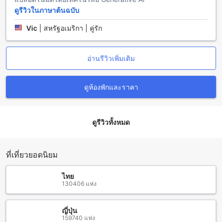
สะท้อนถึงวัฒนธรรมของทั้งสองฝั่ง ไม่ว่าจะเป็นข้าวซอยหรือ
ดูรีวิวในภาษาต้นฉบับ
ขนมจีนน้ำเงี้ยวที่มีชื่อเสียง
นอกจากวัฒนธรรมและอาหารแล้ว แม่สอดยังมีธรรมชาติที่
Vic
|
สหรัฐอเมริกา | คู่รัก
สวยงามรอบด้าน เช่น น้ำตกแม่กาษา ที่มีน้ำตกสูงและบรรยากาศ
ร่มรื่น เหมาะแก่การพักผ่อนและทำกิจกรรมกลางแจ้ง นอกจากนี้ยัง
มีสถานที่ท่องเที่ยวเชิงนิเวศน์อื่น ๆ เช่น อุทยานแห่งชาติแม่ตะไคร้
อ่านรีวิวเพิ่มเติม
ที่มีเส้นทางเดินป่าและจุดชมวิวที่สวยงาม ทำให้แม่สอดเป็นจุด
หมายปลายทางที่น่าสนใจสำหรับนักท่องเที่ยวที่ต้องการสัมผัส
ประสบการณ์ใหม่ ๆ ในการเดินทาง.
ดูห้องพักและราคา
การเดินทางจากสนามบินสู่ อิระวดี รีสอร์ท แม่สอด
ดูรีวิวทั้งหมด
การเดินทางจากสนามบินที่ใกล้ที่สุดไปยัง อิระวดี รีสอร์ท ตั้งอยู่ใน
แม่สอด จังหวัดตาก สามารถทำได้อย่างสะดวกสบาย โดยสนาม
บินที่ใกล้ที่สุดคือ สนามบินแม่สอด (MAQ) ซึ่งอยู่ห่างจากรีสอร์ท
เพียงประมาณ 10 กิโลเมตร เมื่อคุณเดินทางถึงสนามบินแม่สอด
ที่เที่ยวยอดนิยม
แล้ว คุณสามารถเลือกใช้บริการรถแท็กซี่หรือรถรับส่งจากสนาม
บินได้ ซึ่งจะใช้เวลาประมาณ 15-20 นาทีในการเดินทางถึง
ไทย
รีสอร์ท โดยระหว่างทางคุณจะได้สัมผัสกับบรรยากาศของเมือง
130406 แห่ง
แม่สอดที่มีเสน่ห์และธรรมชาติอันงดงาม
หากคุณเดินทางจากสนามบินตาก (TKH) ซึ่งอยู่ห่างจากแม่สอด
ญี่ปุ่น
ประมาณ 50 กิโลเมตร คุณสามารถเลือกใช้บริการรถเช่าหรือรถ
159740 แห่ง
แท็กซี่เพื่อเดินทางมายัง อิระวดี รีสอร์ทได้ โดยการเดินทางจะใช้