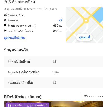
8.5
ทำเลยอดเยี่ยม
758/1 ถ.อินทรคีรี, แม่สอด, ตาก, ตาก, ไทย, 63110
ใจกลางเมือง
ที่จอดรถ
ฟรี
โรงพยาบาลพะวอ(ตาก)
650 ม.
เทสโก้ โลตัส เอ็กซ์ตร้า
650 ม.
ดูแผนที่
ดูสถานที่ใกล้เคียง
ข้อมูลน่าสนใจ
คุ้มค่ากับเงินที่จ่าย
8.8
ระยะทางจากใจกลางเมือง
1 km
คะแนนของทำเลที่ตั้ง
8.5
ดีลักซ์ (Deluxe Room)
30 ตารางเมตร
ผู้เข้าพักเป็นคู่/คู่รักชอบที่พักนี้