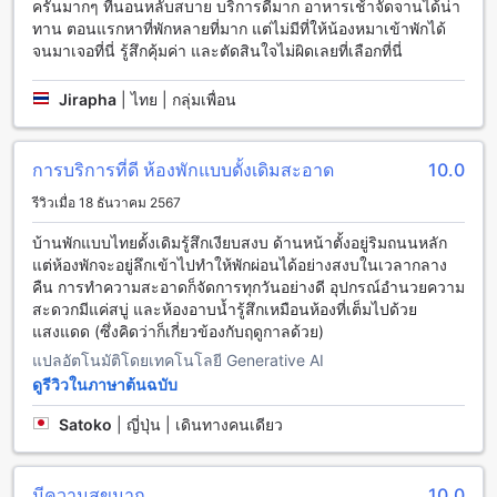
ครันมากๆ ที่นอนหลับสบาย บริการดีมาก อาหารเช้าจัดจานได้น่า
สำหรับผู้ที่ต้องการออกกำลังกาย อิระวดี รีสอร์ทมีฟิตเนสฟรีให้
ทาน ตอนแรกหาที่พักหลายที่มาก แต่ไม่มีที่ให้น้องหมาเข้าพักได้
บริการสำหรับแขกทุกท่าน นอกจากนี้ยังมีฟิตเนส 24 ชั่วโมงที่
จนมาเจอที่นี่ รู้สึกคุ้มค่า และตัดสินใจไม่ผิดเลยที่เลือกที่นี่
สามารถใช้บริการได้ตลอดเวลา สำหรับผู้ที่ต้องการเพิ่มความ
สมบูรณ์และความหลากหลายในการออกกำลังกาย อิระวดี รีสอร์ท
Jirapha
|
ไทย | กลุ่มเพื่อน
ยังมีฟิตเนสพิเศษที่มีค่าใช้จ่ายเพิ่มเติม
สิ่งอำนวยความสะดวกที่อิระวดี รีสอร์ท สำหรับการพักผ่อนที่
สะดวกสบาย
การบริการที่ดี ห้องพักแบบดั้งเดิมสะอาด
10.0
รีวิวเมื่อ 18 ธันวาคม 2567
อิระวดี รีสอร์ท มุ่งมั่นให้ความสะดวกสบายสูงสุดแก่แขกผู้เข้าพัก
ด้วยบริการรูมเซอร์วิสที่พร้อมตอบสนองทุกความต้องการในห้อง
บ้านพักแบบไทยดั้งเดิมรู้สึกเงียบสงบ ด้านหน้าตั้งอยู่ริมถนนหลัก
พัก นอกจากนี้ยังมีบริการ Wi-Fi ฟรีในทุกห้องพักและพื้นที่ส่วน
แต่ห้องพักจะอยู่ลึกเข้าไปทำให้พักผ่อนได้อย่างสงบในเวลากลาง
กลาง เพื่อให้แขกสามารถเชื่อมต่อกับโลกภายนอกได้อย่างง่ายดาย
คืน การทำความสะอาดก็จัดการทุกวันอย่างดี อุปกรณ์อำนวยความ
และรวดเร็ว สำหรับผู้ที่ต้องการพักผ่อนอย่างมีความสุขใน
สะดวกมีแค่สบู่ และห้องอาบน้ำรู้สึกเหมือนห้องที่เต็มไปด้วย
บรรยากาศปลอดบุหรี่ ทางรีสอร์ทได้จัดสรรพื้นที่สูบบุหรี่ที่กำหนด
แสงแดด (ซึ่งคิดว่าก็เกี่ยวข้องกับฤดูกาลด้วย)
ไว้เป็นสัดส่วน อีกทั้งยังมีบริการเช็คอินและเช็คเอาต์แบบรวดเร็ว
แปลอัตโนมัติโดยเทคโนโลยี Generative AI
เพื่อความสะดวกและประหยัดเวลาในการเดินทาง นอกจากนี้ยังมี
ดูรีวิวในภาษาต้นฉบับ
บริการฝากกระเป๋าและทำความสะอาดห้องพักทุกวัน เพื่อให้แขก
ได้พักผ่อนอย่างเต็มที่และรู้สึกเหมือนอยู่บ้านในทุกช่วงเวลา
Satoko
|
ญี่ปุ่น | เดินทางคนเดียว
สิ่งอำนวยความสะดวกในการเดินทางที่ อิระวดี รีสอร์ท
มีความสุขมาก
10.0