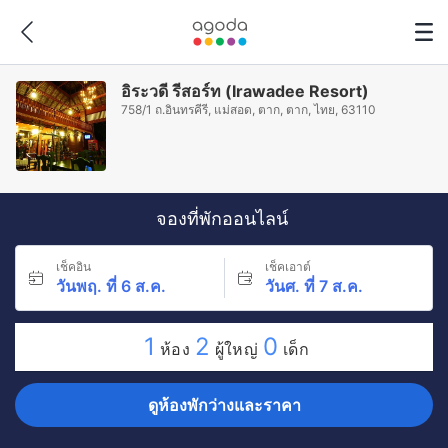
อิระวดี รีสอร์ท (Irawadee Resort)
758/1 ถ.อินทรคีรี, แม่สอด, ตาก, ตาก, ไทย, 63110
จองที่พักออนไลน์
เช็คอิน
เช็คเอาต์
วันพฤ. ที่ 6 ส.ค.
วันศ. ที่ 7 ส.ค.
1
2
0
ห้อง
ผู้ใหญ่
เด็ก
ดูห้องพักว่างและราคา