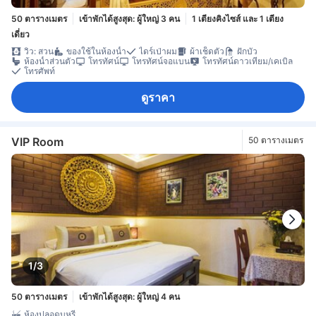
50 ตารางเมตร
เข้าพักได้สูงสุด: ผู้ใหญ่ 3 คน
1 เตียงคิงไซส์ และ 1 เตียง
เดี่ยว
วิว: สวน
ของใช้ในห้องน้ำ
ไดร์เป่าผม
ผ้าเช็ดตัว
ฝักบัว
ห้องน้ำส่วนตัว
โทรทัศน์
โทรทัศน์จอแบน
โทรทัศน์ดาวเทียม/เคเบิล
โทรศัพท์
ดูราคา
VIP Room
50 ตารางเมตร
1/3
50 ตารางเมตร
เข้าพักได้สูงสุด: ผู้ใหญ่ 4 คน
ห้องปลอดบุหรี่