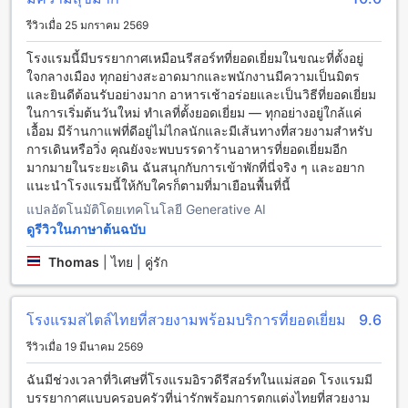
อิระวดี รีสอร์ท ให้บริการสิ่งอำนวยความสะดวกในการเดินทาง
อย่างครบวงจร เพื่อให้แขกทุกท่านสามารถเดินทางไปยังที่หมายได้
รีวิวเมื่อ 25 มกราคม 2569
อย่างสะดวกสบาย บริการที่มีให้คือการรับส่งสนามบิน ทัวร์ บริการ
โรงแรมนี้มีบรรยากาศเหมือนรีสอร์ทที่ยอดเยี่ยมในขณะที่ตั้งอยู่
รถรับส่ง การเช่ารถ ที่จอดรถภายในสถานที่ และมีค่าบริการจอด
ใจกลางเมือง ทุกอย่างสะอาดมากและพนักงานมีความเป็นมิตร
รถที่เรียกเก็บค่าใช้จ่าย
และยินดีต้อนรับอย่างมาก อาหารเช้าอร่อยและเป็นวิธีที่ยอดเยี่ยม
ในการเริ่มต้นวันใหม่ ทำเลที่ตั้งยอดเยี่ยม — ทุกอย่างอยู่ใกล้แค่
อิระวดี รีสอร์ท: สิ่งอำนวยความสะดวกในห้องพักที่น่าตื่นเต้น
เอื้อม มีร้านกาแฟที่ดีอยู่ไม่ไกลนักและมีเส้นทางที่สวยงามสำหรับ
การเดินหรือวิ่ง คุณยังจะพบบรรดาร้านอาหารที่ยอดเยี่ยมอีก
อิระวดี รีสอร์ท ให้บริการสิ่งอำนวยความสะดวกที่ห้องพักที่ทันสมัย
มากมายในระยะเดิน ฉันสนุกกับการเข้าพักที่นี่จริง ๆ และอยาก
และน่าตื่นเต้น ห้องพักทุกห้องมีระบบปรับอากาศที่สามารถควบคุม
แนะนำโรงแรมนี้ให้กับใครก็ตามที่มาเยือนพื้นที่นี้
อุณหภูมิได้อย่างสะดวกสบาย ท่านสามารถชมภาพยนตร์ที่ชื่นชอบ
ได้ในห้องพักด้วยระบบ inhouse movies ที่มีให้บริการ นอกจากนี้
แปลอัตโนมัติโดยเทคโนโลยี Generative AI
ยังมีเครื่องเป่าผมที่สามารถใช้ได้ในห้องพัก ทีวีที่มีช่องรายการ
ดูรีวิวในภาษาต้นฉบับ
หลากหลายเพื่อความบันเทิง รวมถึงระเบียงหรือระเบียงที่สามารถ
ชมวิวได้อย่างสะดวกสบาย คุณยังสามารถชมรายการทีวีดาวเทียม
Thomas
|
ไทย | คู่รัก
หรือรายการทีวีผ่านระบบสายยางได้ในห้องพัก และยังมีตู้เย็น
สำหรับเก็บอาหารและเครื่องดื่ม อีกทั้งยังมีเครื่องเผาไม้ให้บริการ
ในห้องพักเพื่อความอบอุ่นและเป็นส่วนตัว
โรงแรมสไตล์ไทยที่สวยงามพร้อมบริการที่ยอดเยี่ยม
9.6
รีวิวเมื่อ 19 มีนาคม 2569
สะดวกสบายและหลากหลายสำหรับร้านอาหารที่ อิระวดี รีสอร์ท
ฉันมีช่วงเวลาที่วิเศษที่โรงแรมอิรวดีรีสอร์ทในแม่สอด โรงแรมมี
อิระวดี รีสอร์ท ให้บริการร้านอาหารและสิ่งอำนวยความสะดวกที่
บรรยากาศแบบครอบครัวที่น่ารักพร้อมการตกแต่งไทยที่สวยงาม
หลากหลายเพื่อให้แขกสามารถเพลิดเพลินกับอาหารที่อร่อยและ