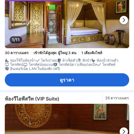
1/11
30 ตารางเมตร
เข้าพักได้สูงสุด: ผู้ใหญ่ 3 คน
1 เตียงคิงไซส์
ของใช้ในห้องน้ำ
ไดร์เป่าผม
ผ้าเช็ดตัว
ฝักบัว
ห้องน้ำส่วนตัว
โทรทัศน์
โทรทัศน์จอแบน
โทรทัศน์ดาวเทียม/เคเบิล
โทรศัพท์
อินเทอร์เน็ต LAN ในห้องพัก (ฟรี)
ดูราคา
ห้องวีไอพีสวีท (VIP Suite)
35 ตารางเมตร