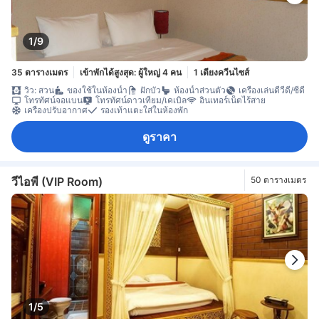
1/9
35 ตารางเมตร
เข้าพักได้สูงสุด: ผู้ใหญ่ 4 คน
1 เตียงควีนไซส์
วิว: สวน
ของใช้ในห้องน้ำ
ฝักบัว
ห้องน้ำส่วนตัว
เครื่องเล่นดีวีดี/ซีดี
โทรทัศน์จอแบน
โทรทัศน์ดาวเทียม/เคเบิล
อินเทอร์เน็ตไร้สาย
เครื่องปรับอากาศ
รองเท้าแตะใส่ในห้องพัก
ดูราคา
วีไอพี (VIP Room)
50 ตารางเมตร
1/5