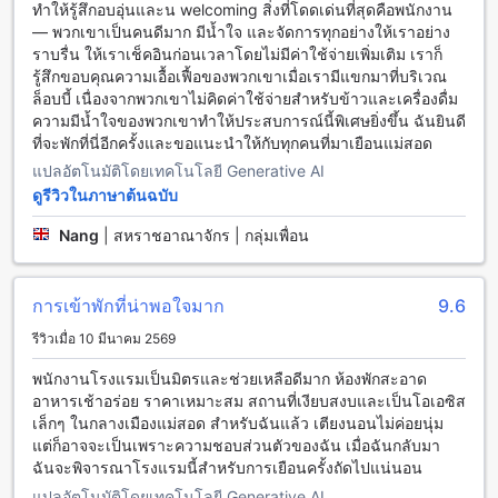
ทำให้รู้สึกอบอุ่นและน welcoming สิ่งที่โดดเด่นที่สุดคือพนักงาน
สะดวกสบายได้อย่างเต็มที่ โรงแรมมีบริการร้านอาหารภายใน
— พวกเขาเป็นคนดีมาก มีน้ำใจ และจัดการทุกอย่างให้เราอย่าง
ที่พักที่เปิดให้บริการตลอด 24 ชั่วโมงเพื่อตอบสนองความต้องการ
ราบรื่น ให้เราเช็คอินก่อนเวลาโดยไม่มีค่าใช้จ่ายเพิ่มเติม เราก็
ของแขกในการรับประทานอาหารในห้องพักได้ตลอดเวลา
รู้สึกขอบคุณความเอื้อเฟื้อของพวกเขาเมื่อเรามีแขกมาที่บริเวณ
นอกจากนี้ยังมีร้านกาแฟที่ให้บริการเครื่องดื่มอร่อยๆ และร้าน
ล็อบบี้ เนื่องจากพวกเขาไม่คิดค่าใช้จ่ายสำหรับข้าวและเครื่องดื่ม
อาหารที่มีเมนูอาหารหลากหลายเสริมด้วยบริการอาหารเช้าแบบ
ความมีน้ำใจของพวกเขาทำให้ประสบการณ์นี้พิเศษยิ่งขึ้น ฉันยินดี
บุฟเฟ่ต์ที่อร่อยและหลากหลาย
ที่จะพักที่นี่อีกครั้งและขอแนะนำให้กับทุกคนที่มาเยือนแม่สอด
แปลอัตโนมัติโดยเทคโนโลยี Generative AI
ห้องพักที่อิระวดี รีสอร์ท
ดูรีวิวในภาษาต้นฉบับ
อิระวดี รีสอร์ท ให้บริการห้องพักที่หลากหลายเพื่อตอบสนองความ
Nang
|
สหราชอาณาจักร | กลุ่มเพื่อน
ต้องการของผู้เข้าพักทุกคน ห้อง Deluxe มีขนาด 30 ตารางเมตร
พร้อมเตียงขนาดคิงไซส์ ส่วนห้อง VIP มีขนาด 50 ตารางเมตร
พร้อมเตียงขนาดซิงเกิลหรือคิงไซส์ การจองห้องพักที่อิระวดี
การเข้าพักที่น่าพอใจมาก
9.6
รีสอร์ทผ่าน Agoda จะได้รับประโยชน์ที่ดีที่สุดเนื่องจากได้รับ
ราคาที่ดีที่สุดและประสบการณ์ที่ง่ายและปลอดภัย
รีวิวเมื่อ 10 มีนาคม 2569
สำรวจแม่สอด: ประตูสู่อาเซียนและธรรมชาติอันงดงาม
พนักงานโรงแรมเป็นมิตรและช่วยเหลือดีมาก ห้องพักสะอาด
อาหารเช้าอร่อย ราคาเหมาะสม สถานที่เงียบสงบและเป็นโอเอซิส
แม่สอด คือ อำเภอหนึ่งในจังหวัดตาก ที่ตั้งอยู่ติดกับชายแดนไทย-
เล็กๆ ในกลางเมืองแม่สอด สำหรับฉันแล้ว เตียงนอนไม่ค่อยนุ่ม
พม่า เป็นจุดเชื่อมโยงที่สำคัญระหว่างสองประเทศ ทำให้ที่นี่เต็มไป
แต่ก็อาจจะเป็นเพราะความชอบส่วนตัวของฉัน เมื่อฉันกลับมา
ด้วยวัฒนธรรมที่หลากหลาย มีตลาดชายแดนที่คึกคักและมีสินค้า
ฉันจะพิจารณาโรงแรมนี้สำหรับการเยือนครั้งถัดไปแน่นอน
พื้นเมืองมากมายให้เลือกซื้อ นอกจากนี้ แม่สอดยังมีอาหารอร่อยที่
แปลอัตโนมัติโดยเทคโนโลยี Generative AI