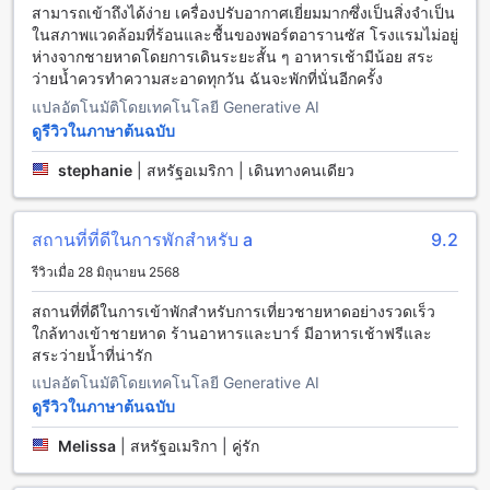
สามารถเข้าถึงได้ง่าย เครื่องปรับอากาศเยี่ยมมากซึ่งเป็นสิ่งจำเป็น
ชอบ
ในสภาพแวดล้อมที่ร้อนและชื้นของพอร์ตอารานซัส โรงแรมไม่อยู่
เมื่อมาถึงพอร์ตอรันซาสแล้ว การเดินทางเข้าสู่เกาะโรงแรมพอร์ต
ห่างจากชายหาดโดยการเดินระยะสั้น ๆ อาหารเช้ามีน้อย สระ
อรันซาสก็ง่ายและรวดเร็ว คุณสามารถใช้บริการรถรับส่งของ
ว่ายน้ำควรทำความสะอาดทุกวัน ฉันจะพักที่นั่นอีกครั้ง
โรงแรม หรือเช่ารถยนต์เพิ่มเพื่อความสะดวกสบายในการเดินทาง
ภายในพื้นที่ โรงแรมตั้งอยู่ในทำเลที่สะดวกต่อการเข้าถึงชายหาด
แปลอัตโนมัติโดยเทคโนโลยี Generative AI
และสถานที่ท่องเที่ยวต่างๆ ของพอร์ตอรันซาส ทำให้คุณสามารถ
ดูรีวิวในภาษาต้นฉบับ
เริ่มต้นการพักผ่อนและสนุกสนานได้ตั้งแต่ก้าวแรกที่มาถึง
stephanie
|
สหรัฐอเมริกา | เดินทางคนเดียว
สถานที่ท่องเที่ยวและแลนด์มาร์กใกล้เคียงกับโรงแรมไอส์แลนด์
โฮเทล พอร์ตอรันซาส
สถานที่ที่ดีในการพักสำหรับ a
9.2
โรงแรมไอส์แลนด์ โฮเทล ตั้งอยู่ในทำเลที่ยอดเยี่ยมใกล้กับแหล่ง
รีวิวเมื่อ 28 มิถุนายน 2568
ท่องเที่ยวและธรรมชาติที่น่าตื่นตาตื่นใจมากมายในพอร์ตอรัน
ซาส เช่น เกาะมัสแตง ซึ่งเป็นเกาะที่เต็มไปด้วยความงามของ
สถานที่ที่ดีในการเข้าพักสำหรับการเที่ยวชายหาดอย่างรวดเร็ว
ธรรมชาติและชายหาดที่สวยงาม เหมาะสำหรับการพักผ่อนและ
ใกล้ทางเข้าชายหาด ร้านอาหารและบาร์ มีอาหารเช้าฟรีและ
กิจกรรมทางน้ำ นอกจากนี้ นักท่องเที่ยวยังสามารถเยี่ยมชม
สระว่ายน้ำที่น่ารัก
Mustang Island State Park ซึ่งเป็นอุทยานแห่งชาติที่เต็มไปด้วย
แปลอัตโนมัติโดยเทคโนโลยี Generative AI
เส้นทางเดินป่าและพื้นที่สำหรับกิจกรรมกลางแจ้งต่าง ๆ อีกทั้งยังมี
ดูรีวิวในภาษาต้นฉบับ
สถานที่สำคัญอย่าง Port Aransas Museum ที่จะพาคุณย้อนรอย
ประวัติศาสตร์และวัฒนธรรมของเมืองนี้อย่างลึกซึ้ง
Melissa
|
สหรัฐอเมริกา | คู่รัก
ร้านอาหารรอบๆ โรงแรม Island Hotel Port Aransas