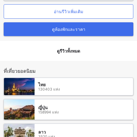
Shop ที่เต็มไปด้วยของที่ระลึกหลากหลาย รวมถึง Island Tackle
อ่านรีวิวเพิ่มเติม
สำหรับอุปกรณ์ตกปลาและของใช้ทางทะเล และร้านอาหารสุด
อร่อยอย่าง Lone Star Taste ที่เป็นจุดหมายปลายทางสำหรับ
อาหารรสเลิศ นอกจากนี้ยังมี Port A Glass Studio and Art
ดูห้องพักและราคา
Gallery ที่รวบรวมผลงานศิลปะและแก้วแกะสลักสุดงดงาม และ
The Islander Port Aransas ซึ่งเป็นแหล่งช็อปปิ้งและร้านอาหาร
ที่มีบรรยากาศเป็นกันเอง ทำให้การเดินทางของคุณเต็มไปด้วย
ความสนุกสนานและความประทับใจในทุกมิติ
ดูรีวิวทั้งหมด
ราคาห้องพักที่ Island Hotel Port Aransas คุ้มค่ากว่าค่าเฉลี่ยใน
พอร์ตอรันซาส
ที่เที่ยวยอดนิยม
สำหรับผู้ที่กำลังมองหาที่พักในพอร์ตอรันซาส โรงแรม Island
ไทย
Hotel เป็นตัวเลือกที่น่าสนใจด้วยราคาห้องพักเฉลี่ยอยู่ระหว่าง
130403 แห่ง
101 ถึง 150 ดอลลาร์ ซึ่งถือว่าถูกกว่าค่าเฉลี่ยของโรงแรมในเมือง
นี้ที่อยู่ในช่วง 151 ถึง 200 ดอลลาร์ ทำให้คุณสามารถเพลิดเพลิน
กับสิ่งอำนวยความสะดวกและบรรยากาศที่น่าประทับใจในราคาที่
ญี่ปุ่น
สมเหตุสมผลมากขึ้น
158994 แห่ง
การเลือกพักที่ Island Hotel จึงเป็นทางเลือกที่ดีสำหรับนักท่อง
เที่ยวที่ต้องการความคุ้มค่า โดยไม่ต้องเสียสละคุณภาพและความ
สะดวกสบาย เมื่อเทียบกับค่าเฉลี่ยของเมืองแล้ว ราคาห้องพักที่นี่
ลาว
ช่วยให้คุณสามารถวางแผนการเดินทางและงบประมาณได้อย่างมี
3520 แห่ง