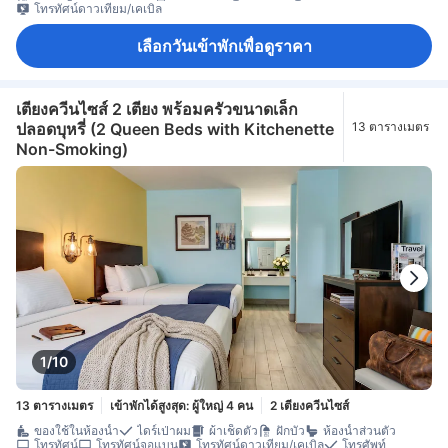
โทรทัศน์ดาวเทียม/เคเบิล
เลือกวันเข้าพักเพื่อดูราคา
เตียงควีนไซส์ 2 เตียง พร้อมครัวขนาดเล็ก
ปลอดบุหรี่ (2 Queen Beds with Kitchenette
13 ตารางเมตร
Non-Smoking)
1/10
13 ตารางเมตร
เข้าพักได้สูงสุด: ผู้ใหญ่ 4 คน
2 เตียงควีนไซส์
ของใช้ในห้องน้ำ
ไดร์เป่าผม
ผ้าเช็ดตัว
ฝักบัว
ห้องน้ำส่วนตัว
โทรทัศน์
โทรทัศน์จอแบน
โทรทัศน์ดาวเทียม/เคเบิล
โทรศัพท์