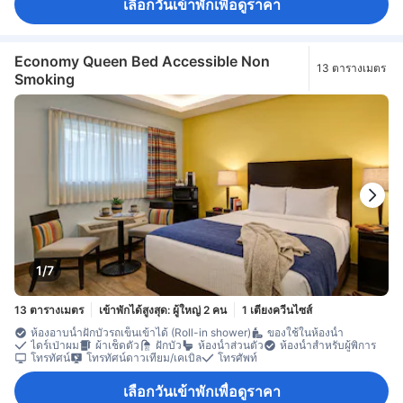
เลือกวันเข้าพักเพื่อดูราคา
Economy Queen Bed Accessible Non
13 ตารางเมตร
Smoking
1/7
13 ตารางเมตร
เข้าพักได้สูงสุด: ผู้ใหญ่ 2 คน
1 เตียงควีนไซส์
ห้องอาบน้ำฝักบัวรถเข็นเข้าได้ (Roll-in shower)
ของใช้ในห้องน้ำ
ไดร์เป่าผม
ผ้าเช็ดตัว
ฝักบัว
ห้องน้ำส่วนตัว
ห้องน้ำสำหรับผู้พิการ
โทรทัศน์
โทรทัศน์ดาวเทียม/เคเบิล
โทรศัพท์
เลือกวันเข้าพักเพื่อดูราคา