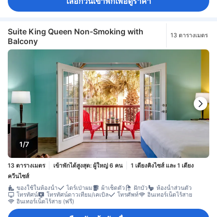
เลือกวันเข้าพักเพื่อดูราคา
Suite King Queen Non-Smoking with
13 ตารางเมตร
Balcony
1/7
13 ตารางเมตร
เข้าพักได้สูงสุด: ผู้ใหญ่ 6 คน
1 เตียงคิงไซส์ และ 1 เตียง
ควีนไซส์
ของใช้ในห้องน้ำ
ไดร์เป่าผม
ผ้าเช็ดตัว
ฝักบัว
ห้องน้ำส่วนตัว
โทรทัศน์
โทรทัศน์ดาวเทียม/เคเบิล
โทรศัพท์
อินเทอร์เน็ตไร้สาย
อินเทอร์เน็ตไร้สาย (ฟรี)