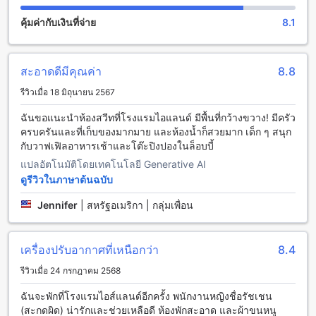
พอร์ตอรันซัส ตั้งอยู่บนชายฝั่งทะเลอ่าวเม็กซิโกในรัฐเท็กซัส เป็น
คุ้มค่ากับเงินที่จ่าย
8.1
จุดหมายปลายทางที่เต็มไปด้วยเสน่ห์ของชายหาดที่ขาวละเอียด
และน้ำทะเลใสสะอาด เหมาะสำหรับผู้ที่ชื่นชอบกิจกรรมทางน้ำ
เช่น การว่ายน้ำ พายเรือคายัค หรือเล่นเซิร์ฟ มองเห็นทิวทัศน์
สะอาดดีมีคุณค่า
8.8
พระอาทิตย์ตกดินที่งดงาม ซึ่งเป็นภาพที่ไม่ควรพลาดเมื่อมาเยือน
เมืองนี้ นอกจากนี้ยังมีร้านอาหารและบูติกเล็กๆ ที่เต็มไปด้วยของที่
รีวิวเมื่อ 18 มิถุนายน 2567
ระลึกและอาหารทะเลสดใหม่ ให้คุณได้สัมผัสประสบการณ์ท้องถิ่น
อย่างแท้จริง
ฉันขอแนะนำห้องสวีทที่โรงแรมไอแลนด์ มีพื้นที่กว้างขวาง! มีครัว
ครบครันและที่เก็บของมากมาย และห้องน้ำก็สวยมาก เด็ก ๆ สนุก
วิธีเดินทางจากสนามบินใกล้พอร์ตอรันซาสสู่เกาะโรงแรมพอร์ต
กับวาฟเฟิลอาหารเช้าและโต๊ะปิงปองในล็อบบี้
อรันซาส
แปลอัตโนมัติโดยเทคโนโลยี Generative AI
ดูรีวิวในภาษาต้นฉบับ
หากคุณเดินทางมาถึงสนามบินนานาชาติอาร์ลิงตัน (Austin-
Bergstrom International Airport) หรือสนามบินนานาชาติเซา
Jennifer
|
สหรัฐอเมริกา | กลุ่มเพื่อน
เทิร์นแนช (Corpus Christi International Airport) ซึ่งเป็นสนาม
บินใกล้พอร์ตอรันซาส คุณสามารถเลือกใช้บริการรถแท็กซี่ รถรับ
ส่งส่วนตัว หรือเช่ารถยนต์เพื่อเดินทางต่อไปยังเกาะโรงแรมพอร์ต
เครื่องปรับอากาศที่เหนือกว่า
8.4
อรันซาสได้อย่างสะดวกสบาย ระยะทางจากสนามบินอาร์ลิงตัน
ประมาณ 2 ชั่วโมงครึ่ง และจากสนามบินคอร์ปัส คริสตี้ประมาณ
รีวิวเมื่อ 24 กรกฎาคม 2568
45 นาที ถึง 1 ชั่วโมง ขึ้นอยู่กับสภาพการจราจร การเดินทางด้วย
ฉันจะพักที่โรงแรมไอส์แลนด์อีกครั้ง พนักงานหญิงชื่อรัชเชน
รถเช่าเป็นทางเลือกที่ดีสำหรับผู้ที่ต้องการความอิสระในการ
(สะกดผิด) น่ารักและช่วยเหลือดี ห้องพักสะอาด และผ้าขนหนู
สำรวจพื้นที่รอบๆ พร้อมทั้งสามารถวางแผนการเดินทางได้ตามใจ