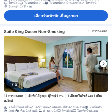
โทรทัศน์
โทรทัศน์จอแบน
โทรทัศน์ดาวเทียม/เคเบิล
โทรศัพท์
อินเทอร์เน็ตไร้สาย
เลือกวันเข้าพักเพื่อดูราคา
Suite King Queen Non-Smoking
13 ตารางเมตร
1/10
13 ตารางเมตร
เข้าพักได้สูงสุด: ผู้ใหญ่ 6 คน
1 เตียงควีนไซส์ และ 1 เตียง
คิงไซส์
ของใช้ในห้องน้ำ
ไดร์เป่าผม
ผลิตภัณฑ์ทำความสะอาด
ผ้าเช็ดตัว
ฝักบัว
ห้องน้ำส่วนตัว
อ่างอาบน้ำ
โทรทัศน์
โทรทัศน์จอแบน