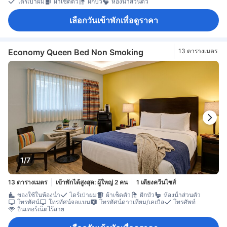
ไดร์เป่าผม
ผ้าเช็ดตัว
ฝักบัว
ห้องน้ำส่วนตัว
เลือกวันเข้าพักเพื่อดูราคา
Economy Queen Bed Non Smoking
13 ตารางเมตร
1/7
13 ตารางเมตร
เข้าพักได้สูงสุด: ผู้ใหญ่ 2 คน
1 เตียงควีนไซส์
ของใช้ในห้องน้ำ
ไดร์เป่าผม
ผ้าเช็ดตัว
ฝักบัว
ห้องน้ำส่วนตัว
โทรทัศน์
โทรทัศน์จอแบน
โทรทัศน์ดาวเทียม/เคเบิล
โทรศัพท์
อินเทอร์เน็ตไร้สาย