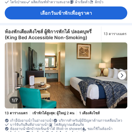
ไดร์เป่าผม
ผลิตภัณฑ์ทำความสะอาด
ผ้าเช็ดตัว
ฝักบัว
เลือกวันเข้าพักเพื่อดูราคา
ห้องพักเตียงคิงไซส์ ผู้พิการพักได้ ปลอดบุหรี่
13 ตารางเมตร
(King Bed Accessible Non-Smoking)
1/7
13 ตารางเมตร
เข้าพักได้สูงสุด: ผู้ใหญ่ 2 คน
1 เตียงคิงไซส์
เก้าอี้นั่งอาบน้ำในอ่างอาบน้ำ
บริการสำหรับผู้มีปัญหาด้านการเคลื่อนไหว
บาร์จับกันลื่นที่อ่างอาบน้ำ
ไฟสัญญาณเตือนภัย
ห้องอาบน้ำฝักบัวรถเข็นเข้าได้ (Roll-in shower)
ของใช้ในห้องน้ำ