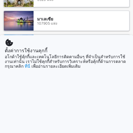
ประสิทธิภาพมากขึ้น พร้อมทั้งยังสามารถเข้าถึงสถานที่ท่องเที่ยว
และกิจกรรมต่าง ๆ ในพอร์ตอรันซาสได้อย่างสะดวกสบาย
มาเลเซีย
รีวิวจากลูกค้าเกี่ยวกับโรงแรม Island Hotel Port Aransas
107905 แห่ง
โรงแรม Island Hotel Port Aransas ได้รับคะแนนความพึงพอใจ
โดยรวมที่ยอดเยี่ยมถึง 8.3 จากผู้เข้าพัก ซึ่งสะท้อนให้เห็นถึงความ
สิงคโปร์
คุ้มค่าและคุณภาพของสิ่งอำนวยความสะดวกต่าง ๆ ที่ทางโรงแรม
1505 แห่ง
ตั้งค่าการใช้งานคุกกี้
มีให้ ลูกค้าชื่นชอบความสะอาดของโรงแรมที่ได้คะแนนสูงถึง 8.7
อโกด้าใช้คุ้กกี้และเทคโนโลยีการติดตามอื่นๆ ที่จำเป็นสำหรับการใช้
ซึ่งแสดงให้เห็นถึงความใส่ใจในรายละเอียดและความสะอาดของ
งานเท่านั้น เราไม่ใช้คุกกี้สำหรับการวิเคราะห์หรือคุ้กกี้ด้านการตลาด
ห้องพักและพื้นที่ส่วนกลาง นอกจากนี้ ทำเลที่ตั้งของโรงแรมยังได้
แสดงเพิ่ม
กรุณาคลิก
ที่นี่
เพื่ออ่านรายละเอียดเพิ่มเติม
รับคำชมเชยด้วยคะแนน 8.5 ซึ่งทำให้การเดินทางไปยังสถานที่
ท่องเที่ยวและชายหาดเป็นเรื่องง่ายและสะดวกสบายมากขึ้น
ดูทั้งหมด
ที่เที่ยวกำลังมาแรง
โซล
เกาหลีใต้