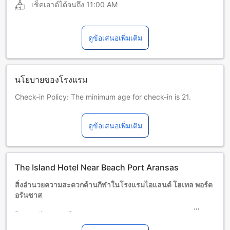
เช็คเอาต์ได้จนถึง
11:00 AM
ดูข้อเสนอเพิ่มเติม
นโยบายของโรงแรม
Check-in Policy: The minimum age for check-in is 21.
ที่พักแห่งนี้เป็นทรัพย์สินส่วนบุคคล และฝ่ายบริหารขอสงวนสิทธิ์
ในการปฏิเสธการให้บริการแก่บุคคลใดก็ตาม ฝ่ายบริหารไม่รับผิด
ดูข้อเสนอเพิ่มเติม
ชอบต่ออุบัติเหตุหรือการบาดเจ็บของผู้เข้าพัก หรือการสูญหายของ
เงิน เครื่องประดับ หรือทรัพย์สินมีค่าใด ๆ ฝ่ายบริหารไม่รับผิดชอบ
ต่อสิ่งของใด ๆ ที่ทิ้งไว้ในห้อง
นโยบายสัตว์เลี้ยง: ยินดีต้อนรับสัตว์เลี้ยงของท่าน มีค่าใช้จ่ายค่า
The Island Hotel Near Beach Port Aransas
ธรรมเนียมสัตว์เลี้ยง USD 50 ต่อการเข้าพัก สำหรับการเข้าพักไม่
เกิน 7 คืน
สิ่งอำนวยความสะดวกด้านกีฬาในโรงแรมไอแลนด์ โฮเทล พอร์ต
การขอเช็คอินก่อนเวลาและเช็คเอาต์ล่าช้าขึ้นอยู่กับห้องว่าง และ
อรันซาส
อาจมีค่าใช้จ่าย
ร้านสะดวกซื้อ: มีมินิมาร์ทภายในที่พักสำหรับซื้อของว่าง เครื่อง
โรงแรมไอแลนด์ โฮเทล พอร์ตอรันซาสมอบประสบการณ์พักผ่อน
ดื่ม และของใช้จำเป็นในชีวิตประจำวัน
ที่สมบูรณ์แบบด้วยสิ่งอำนวยความสะดวกด้านกีฬาในร่มที่ทันสมัย