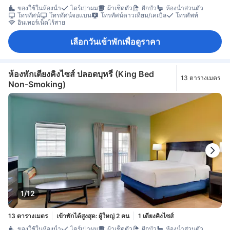
ของใช้ในห้องน้ำ
ไดร์เป่าผม
ผ้าเช็ดตัว
ฝักบัว
ห้องน้ำส่วนตัว
โทรทัศน์
โทรทัศน์จอแบน
โทรทัศน์ดาวเทียม/เคเบิล
โทรศัพท์
อินเทอร์เน็ตไร้สาย
เลือกวันเข้าพักเพื่อดูราคา
ห้องพักเตียงคิงไซส์ ปลอดบุหรี่ (King Bed
13 ตารางเมตร
Non-Smoking)
1/12
13 ตารางเมตร
เข้าพักได้สูงสุด: ผู้ใหญ่ 2 คน
1 เตียงคิงไซส์
ของใช้ในห้องน้ำ
ไดร์เป่าผม
ผ้าเช็ดตัว
ฝักบัว
ห้องน้ำส่วนตัว