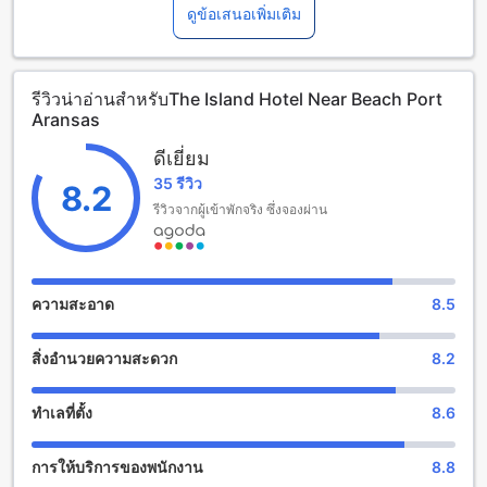
Swimming Pool: Enjoy access to our outdoor swimming
และสะดวกสบาย สำหรับผู้ที่ชื่นชอบการว่ายน้ำและออกกำลังกาย
ดูข้อเสนอเพิ่มเติม
pool, open year-round for your relaxation and enjoyment.
ในสภาพแวดล้อมที่เป็นส่วนตัวและปลอดภัย โรงแรมมีสระว่ายน้ำ
Recreation & Entertainment: Ping pong and pool tables are
ในร่มที่เปิดให้บริการตลอดทั้งปี ให้คุณสามารถผ่อนคลายและเติม
available on-site for guests to enjoy.
พลังได้ทุกเมื่อ ไม่ว่าจะเป็นการว่ายน้ำเพื่อสุขภาพหรือการพักผ่อน
สิ่งอำนวยความสะดวก: มีเครื่องทำน้ำแข็งภายในที่พักสำหรับผู้
รีวิวน่าอ่านสำหรับThe Island Hotel Near Beach Port
ในบรรยากาศเงียบสงบ สระว่ายน้ำในร่มนี้เป็นสถานที่ที่เหมาะ
เข้าพักใช้งาน
Aransas
สำหรับทุกเพศทุกวัยที่ต้องการความสนุกสนานและความผ่อน
Group Booking Policy: When booking more than 5 rooms,
คลาย
different policies and additional supplements may apply.
ดีเยี่ยม
เด็กและเตียงเสริม
35 รีวิว
สิ่งอำนวยความสะดวกด้านอาหารที่โรงแรมเกาะพอร์ตอรันซาส
8.2
เด็กทารกอายุ 0-2 ปี (รวมอายุ 2 ปี)
รีวิวจากผู้เข้าพักจริง ซึ่งจองผ่าน
พักฟรี หากใช้เตียงที่มีอยู่ หมายเหตุ: หากต้องการใช้เตียงเด็ก อาจ
โรงแรมเกาะพอร์ตอรันซาสมอบประสบการณ์การรับประทาน
มีค่าใช้จ่ายเพิ่มเติม โดยบริการจะขึ้นอยู่กับความพร้อมของที่พัก
อาหารที่ผ่อนคลายและสะดวกสบายสำหรับแขกผู้เข้าพัก ด้วยร้าน
เด็กอายุ 3-17 ปี (รวมอายุ 17 ปี)
กาแฟที่อบอุ่นและเป็นกันเอง ซึ่งเป็นสถานที่ยอดนิยมสำหรับการ
ต้องใช้เตียงเสริม
พักผ่อนในช่วงเช้า คุณสามารถเพลิดเพลินกับกาแฟร้อนๆ และ
ความสะอาด
8.5
ผู้เข้าพักอายุ 18 ปีขึ้นไปถือเป็นผู้ใหญ่
เครื่องดื่มสดชื่น พร้อมกับขนมหวานและขนมปังที่สดใหม่ได้ทุก
บริการเตียงเสริมขึ้นอยู่กับประเภทห้องที่เลือก กรุณาตรวจสอบ
เช้า นอกจากนี้ โรงแรมยังมีบริการอาหารเช้าสไตล์คอนติเนนทัล
จำนวนผู้เข้าพักที่กำหนดในแต่ละห้องสำหรับข้อมูลเพิ่มเติม
สิ่งอำนวยความสะดวก
8.2
ที่หลากหลายและอร่อย ซึ่งรวมถึงขนมปังปิ้ง ผลไม้สด และอาหาร
โปรดทราบว่า เมื่อจองห้องพักมากกว่า 5 ห้องขึ้นไป อาจมีการใช้
เช้าเบาๆ ที่จะเติมพลังให้คุณเริ่มต้นวันใหม่อย่างเต็มที่ สถานที่แห่ง
นโยบายที่แตกต่างหรือเงื่อนไขเพิ่มเติม
นี้เป็นจุดเริ่มต้นที่สมบูรณ์แบบสำหรับการผจญภัยในพอร์ตอรันซา
ทำเลที่ตั้ง
8.6
สและการพักผ่อนในบรรยากาศที่เป็นกันเอง
การให้บริการของพนักงาน
8.8
สำรวจความงดงามของพอร์ตอรันซัส เมืองชายหาดที่ไม่ควรพลาด