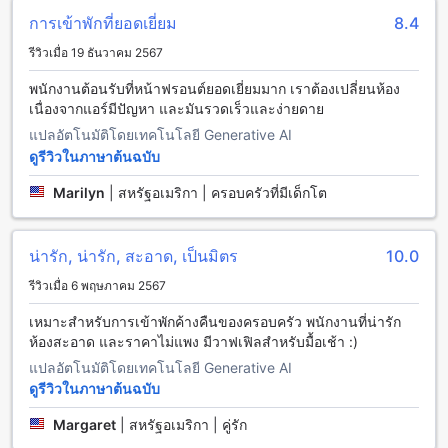
การเข้าพักที่ยอดเยี่ยม
8.4
บริเวณรอบๆ โรงแรม Island Hotel Port Aransas คุณจะได้พบกับ
หลากหลายร้านอาหารที่ตอบโจทย์ทุกความต้องการ ไม่ว่าจะเป็น
รีวิวเมื่อ 19 ธันวาคม 2567
Avery's Kitchen ที่เสิร์ฟอาหารเช้าและอาหารจานโปรดใน
บรรยากาศอบอุ่น, Back Porch Bar ที่เหมาะสำหรับการผ่อนคลาย
พนักงานต้อนรับที่หน้าฟรอนต์ยอดเยี่ยมมาก เราต้องเปลี่ยนห้อง
พร้อมเครื่องดื่มเย็นๆ, และ Beach Lodge Restaurant ที่ให้บริการ
เนื่องจากแอร์มีปัญหา และมันรวดเร็วและง่ายดาย
อาหารทะเลสดใหม่พร้อมวิวทะเลที่งดงาม นอกจากนี้ยังมี Black
แปลอัตโนมัติโดยเทคโนโลยี Generative AI
Marlin Bar & Grill สำหรับผู้ที่ชื่นชอบอาหารปิ้งย่างและเครื่องดื่ม
ดูรีวิวในภาษาต้นฉบับ
ค็อกเทลสุดชิค, Cancun Grill and Cantina ที่นำเสนออาหารเม็กซิ
กันรสชาติเข้มข้น, Coffee Waves สำหรับคอกาแฟและของหวาน
Marilyn
|
สหรัฐอเมริกา | ครอบครัวที่มีเด็กโต
หวานๆ, รวมถึง Dairy Queen และ Donut Palace สำหรับของ
ว่างและของหวานสุดอร่อย นอกจากนี้ยังมี Drop Anchor Bar and
Grille ที่เป็นจุดนัดพบสุดคลาสสิก และ Fins Grill and Icehouse ที่
น่ารัก, น่ารัก, สะอาด, เป็นมิตร
10.0
เสิร์ฟอาหารทะเลสดใหม่พร้อมบรรยากาศสบายๆ ให้คุณได้
รีวิวเมื่อ 6 พฤษภาคม 2567
เพลิดเพลินกับมื้ออาหารในทุกโอกาส
เหมาะสำหรับการเข้าพักค้างคืนของครอบครัว พนักงานที่น่ารัก
แหล่งช็อปปิ้งและของที่ระลึกใกล้เคียง
ห้องสะอาด และราคาไม่แพง มีวาฟเฟิลสำหรับมื้อเช้า :)
แปลอัตโนมัติโดยเทคโนโลยี Generative AI
นักช็อปและผู้ที่มองหาของที่ระลึกจะต้องประทับใจเมื่อได้เยือน
Connoisseur Gifts & Crafts ซึ่งเต็มไปด้วยของขวัญและงานฝีมือ
ดูรีวิวในภาษาต้นฉบับ
สุดพิเศษ อีกทั้ง Fly It Port A ให้บริการอุปกรณ์และเสื้อผ้าสำหรับ
Margaret
|
สหรัฐอเมริกา | คู่รัก
กิจกรรมทางน้ำ เช่น การพายเรือและตกปลา สำหรับของขวัญ
และของที่ระลึกที่น่าประทับใจอีกแห่งคือ Moby Dick's Souvenir