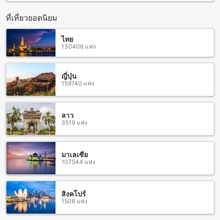
KALUME' Eco Boutique Resort-Adult only มีเวลาเช็คอินตั้งแต่
เวลา 02:00 น. เป็นต้นไป และเวลาเช็คเอาท์จนถึงเวลา 11:00 น.
ที่เที่ยวยอดนิยม
นอกจากนี้ รีสอร์ทยังมีนโยบายสำหรับเด็กๆ โดยจะไม่อนุญาตให้
เด็กพักฟรี อาจมีค่าใช้จ่ายเพิ่มเติม
ไทย
130406 แห่ง
สนุกสนานกับสิ่งอำนวยความสะดวกในรีสอร์ท KALUME' Eco
Boutique Resort-Adult only
ญี่ปุ่น
KALUME' Eco Boutique Resort-Adult only เสนอสิ่งอำนวย
159740 แห่ง
ความสะดวกที่น่าตื่นเต้นและน่าสนุกสนานที่จะทำให้ทุกท่านมี
ความสุขในการพักผ่อนที่นี่ รีสอร์ทมีบาร์ที่สดใสที่น่ารักที่ให้บริการ
เครื่องดื่มอร่อยๆ และเป็นจุดพักผ่อนที่สมบูรณ์แบบสำหรับผู้ใหญ่
ลาว
นอกจากนี้ยังมีบริการนวดที่น่าตื่นเต้นที่สามารถช่วยให้คุณผ่อน
3519 แห่ง
คลายและสดชื่นได้อย่างแท้จริง นอกจากนี้ รีสอร์ทยังมีสวนที่
สวยงามให้คุณเพลิดเพลินไปกับการเดินเล่น และห้องเกมส์ที่มี
เกมส์ต่างๆ ให้คุณสนุกไปกับเพื่อนๆ หรือครอบครัว
มาเลเซีย
107544 แห่ง
สิ่งอำนวยความสะดวกทางกีฬาที่ KALUME' Eco Boutique
Resort-Adult only
สิงคโปร์
KALUME' Eco Boutique Resort-Adult only เป็นรีสอร์ทที่มีสิ่ง
1506 แห่ง
อำนวยความสะดวกทางกีฬาที่หลากหลายให้บริการให้แขกได้
เลือกใช้ สำหรับผู้ที่หลงใหลในการออกกำลังกาย รีสอร์ทมีฟิตเนส