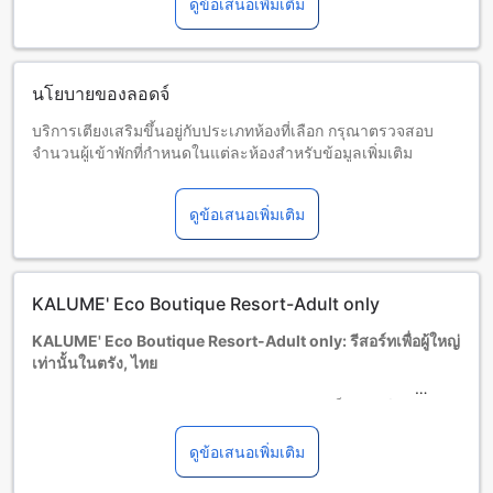
ดูข้อเสนอเพิ่มเติม
นโยบายของลอดจ์
บริการเตียงเสริมขึ้นอยู่กับประเภทห้องที่เลือก กรุณาตรวจสอบ
จำนวนผู้เข้าพักที่กำหนดในแต่ละห้องสำหรับข้อมูลเพิ่มเติม
โปรดทราบว่า เมื่อจองห้องพักมากกว่า 5 ห้องขึ้นไป อาจมีการใช้
นโยบายที่แตกต่างหรือเงื่อนไขเพิ่มเติม
ดูข้อเสนอเพิ่มเติม
อายุขั้นต่ำของผู้เข้าพัก คือ 18 ปี
KALUME' Eco Boutique Resort-Adult only
KALUME' Eco Boutique Resort-Adult only: รีสอร์ทเพื่อผู้ใหญ่
เท่านั้นในตรัง, ไทย
KALUME' Eco Boutique Resort-Adult only เป็นรีสอร์ทระดับ
3.0 ดาวที่ตั้งอยู่ในตรัง ไทย รีสอร์ทนี้เป็นสถานที่ที่เหมาะสำหรับ
ผู้ใหญ่ที่ต้องการพักผ่อนและผ่อนคลายจากความเครียดในชีวิต
ดูข้อเสนอเพิ่มเติม
ประจำวัน