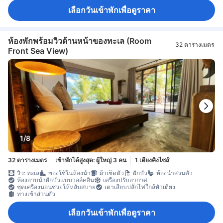
เลือกวันเข้าพักเพื่อดูราคา
ห้องพักพร้อมวิวด้านหน้าของทะเล (Room
32 ตารางเมตร
Front Sea View)
1/8
32 ตารางเมตร
เข้าพักได้สูงสุด: ผู้ใหญ่ 3 คน
1 เตียงคิงไซส์
วิว: ทะเล
ของใช้ในห้องน้ำ
ผ้าเช็ดตัว
ฝักบัว
ห้องน้ำส่วนตัว
ห้องอาบน้ำฝักบัวแบบวอล์คอิน
เครื่องปรับอากาศ
ชุดเครื่องนอนช่วยให้หลับสบาย
เตาเสียบปลั๊กไฟใกล้หัวเตียง
ทางเข้าส่วนตัว
เลือกวันเข้าพักเพื่อดูราคา