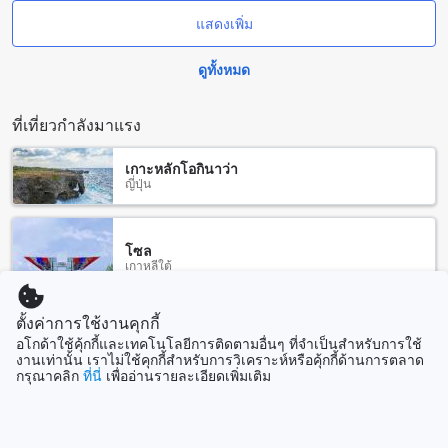
เซ็นเตอร์ที่ทันสมัยซึ่งมีอุปกรณ์ออกกำลังกายที่ครบครัน เพื่อให้
แสดงเพิ่ม
แขกสามารถออกกำลังกายได้อย่างสะดวกสบายและเพลิดเพลินไป
กับการออกกำลังกายตามความต้องการของแต่ละคน
ดูทั้งหมด
นอกจากนี้ยังมีกิจกรรมทางน้ำที่น่าตื่นเต้นมากมายที่แขกสามารถ
เลือกเล่นได้ เช่น กิจกรรมทางน้ำที่ไม่ใช้เครื่องยนต์ เช่น การเล่น
แพร์ส่วนตัว การตกปลา การพายเรือแคนู และการดำน้ำสำหรับ
ที่เที่ยวกำลังมาแรง
การสนุกสนานใต้ท้องทะเล นอกจากนี้ยังมีชายหาดส่วนตัวที่
รีสอร์ทให้บริการให้แขกได้สัมผัสกับอากาศทะเลอันสดชื่นและ
เกาะหลักโอกินาว่า
ทรายหาดที่ละเอียดอ่อน ทำให้แขกสามารถพักผ่อนและสนุกไปกับ
ญี่ปุ่น
กิจกรรมทางน้ำต่างๆได้อย่างเต็มที่
สิ่งอำนวยความสะดวกที่ KALUME' Eco Boutique Resort-
โซล
Adult only
เกาหลีใต้
KALUME' Eco Boutique Resort-Adult only มีสิ่งอำนวยความ
สะดวกที่หลากหลายเพื่อให้คุณมีการเข้าพักที่สะดวกสบายที่สุด
ตั้งค่าการใช้งานคุกกี้
บริการซักรีด ช่องเก็บของความปลอดภัย สัญญาณ Wi-Fi ในพื้นที่
ฮานอย
อโกด้าใช้คุ้กกี้และเทคโนโลยีการติดตามอื่นๆ ที่จำเป็นสำหรับการใช้
สาธารณะ และ Wi-Fi ฟรีทั้งหมดในห้องพักทุกห้อง และบริการ
เวียดนาม
งานเท่านั้น เราไม่ใช้คุกกี้สำหรับการวิเคราะห์หรือคุ้กกี้ด้านการตลาด
ทำความสะอาดห้องประจำวัน
กรุณาคลิก
ที่นี่
เพื่ออ่านรายละเอียดเพิ่มเติม
สิ่งอำนวยความสะดวกในการเดินทางที่ KALUME' Eco
บาหลี
Boutique Resort-Adult only
อินโดนีเซีย