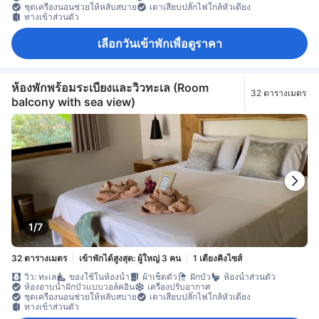
ชุดเครื่องนอนช่วยให้หลับสบาย
เตาเสียบปลั๊กไฟใกล้หัวเตียง
ทางเข้าส่วนตัว
เลือกวันเข้าพักเพื่อดูราคา
ห้องพักพร้อมระเบียงและวิวทะเล (Room
32 ตารางเมตร
balcony with sea view)
1/7
32 ตารางเมตร
เข้าพักได้สูงสุด: ผู้ใหญ่ 3 คน
1 เตียงคิงไซส์
วิว: ทะเล
ของใช้ในห้องน้ำ
ผ้าเช็ดตัว
ฝักบัว
ห้องน้ำส่วนตัว
ห้องอาบน้ำฝักบัวแบบวอล์คอิน
เครื่องปรับอากาศ
ชุดเครื่องนอนช่วยให้หลับสบาย
เตาเสียบปลั๊กไฟใกล้หัวเตียง
ทางเข้าส่วนตัว