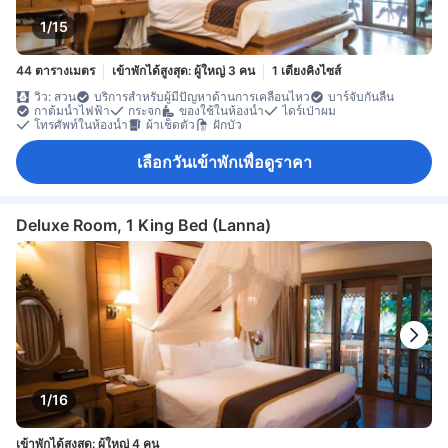
1/15
44 ตารางเมตร
เข้าพักได้สูงสุด: ผู้ใหญ่ 3 คน
1 เตียงคิงไซส์
วิว: สวน
บริการสำหรับผู้มีปัญหาด้านการเคลื่อนไหว
บาร์จับกันลื่น
กาต้มน้ำไฟฟ้า
กระจก
ของใช้ในห้องน้ำ
ไดร์เป่าผม
โทรศัพท์ในห้องน้ำ
ผ้าเช็ดตัว
ฝักบัว
เลือกวันเข้าพักเพื่อดูราคา
Deluxe Room, 1 King Bed (Lanna)
1/16
เข้าพักได้สูงสุด: ผู้ใหญ่ 4 คน