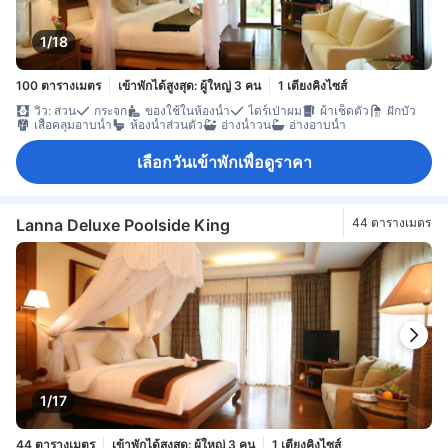
1/18
100 ตารางเมตร
เข้าพักได้สูงสุด: ผู้ใหญ่ 3 คน
1 เตียงคิงไซส์
วิว: สวน
กระจก
ของใช้ในห้องน้ำ
ไดร์เป่าผม
ผ้าเช็ดตัว
ฝักบัว
เสื้อคลุมอาบน้ำ
ห้องน้ำส่วนตัว
อ่างน้ำวน
อ่างอาบน้ำ
เลือกวันเข้าพักเพื่อดูราคา
Lanna Deluxe Poolside King
44 ตารางเมตร
1/17
44 ตารางเมตร
เข้าพักได้สูงสุด: ผู้ใหญ่ 3 คน
1 เตียงคิงไซส์