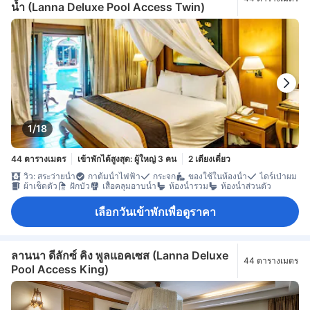
น้ำ (Lanna Deluxe Pool Access Twin)
1/18
44 ตารางเมตร
เข้าพักได้สูงสุด: ผู้ใหญ่ 3 คน
2 เตียงเดี่ยว
วิว: สระว่ายน้ำ
กาต้มน้ำไฟฟ้า
กระจก
ของใช้ในห้องน้ำ
ไดร์เป่าผม
ผ้าเช็ดตัว
ฝักบัว
เสื้อคลุมอาบน้ำ
ห้องน้ำรวม
ห้องน้ำส่วนตัว
เลือกวันเข้าพักเพื่อดูราคา
ลานนา ดีลักซ์ คิง พูลแอคเซส (Lanna Deluxe
44 ตารางเมตร
Pool Access King)