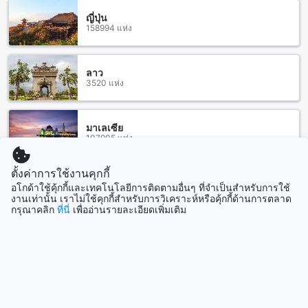
Sansai ที่นี่คุณสามารถสัมผัสกับอาหารอินทรีย์และอาหารสุขภาพ
ญี่ปุ่น
ได้ ร้าน Dan Chicken Rice ที่เสิร์ฟข้าวมันไก่อร่อยๆ และ We-
158994 แห่ง
La-Dee Cafe & Restaurant ที่มีเมนูอาหารหลากหลายให้เลือก
นอกจากนี้ยังมี Nigiwai Sushi ที่เสิร์ฟอาหารญี่ปุ่นและ San Sai,
LumDee Te KhuaDang (Restaurant) ที่นี่คุณสามารถสัมผัสกับ
ลาว
อาหารไทยแบบดั้งเดิมได้ ร้านอาหารอื่นๆ ที่ใกล้เคียงอีกมากมาย
3520 แห่ง
เช่น Fragrant Brown Rice Garden, ร้านอาหาร อิ่มปลาเผา,
Bottoms Up Bar Restaurant, เวคอัพ, และ พิชซ่า จาร์ดิโน่
มาเลเซีย
เพลินสุดๆกับการช้อปปิ้งที่เซ็นทรัลเฟสติวัล เชียงใหม่
107905 แห่ง
คุ้มพญา รีสอร์ต แอนด์ สปา บูทิก คอลเลกชัน ตั้งอยู่ใกล้กับ
เซ็นทรัลเฟสติวัล เชียงใหม่ ซึ่งเป็นห้างสรรพสินค้าชั้นนำที่มีความ
ตั้งค่าการใช้งานคุกกี้
สิงคโปร์
หลากหลายของร้านค้าและร้านอาหารที่น่าสนใจ ที่นี่คุณสามารถ
อโกด้าใช้คุ้กกี้และเทคโนโลยีการติดตามอื่นๆ ที่จำเป็นสำหรับการใช้
1505 แห่ง
เลือกซื้อสินค้าแฟชั่นทันสมัยหรือสินค้าไอทีล่าสุดได้ตามใจชอบ
งานเท่านั้น เราไม่ใช้คุกกี้สำหรับการวิเคราะห์หรือคุ้กกี้ด้านการตลาด
กรุณาคลิก
ที่นี่
เพื่ออ่านรายละเอียดเพิ่มเติม
นอกจากนี้ยังมีร้านค้าขายเครื่องเสียง หนังสือ และเครื่องดนตรีอีก
มากมาย อย่าลืมลองสัมผัสบรรยากาศสุดเร้าใจของเซ็นทรัล
แสดงเพิ่ม
เฟสติวัล เชียงใหม่ที่มีกิจกรรมและความสนุกสนานตลอดทั้งวัน
ค่าห้องโรงแรมที่คุ้มพญา รีสอร์ต แอนด์ สปา บูทิก คอลเลกชัน
ดูทั้งหมด
เปรียบเทียบกับราคาเฉลี่ยของห้องโรงแรมในเชียงใหม่
ที่เที่ยวกำลังมาแรง
คุ้มพญา รีสอร์ต แอนด์ สปา บูทิก คอลเลกชัน เสนอราคาห้อง