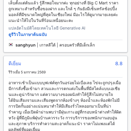
เล็บตั้งแต่ต้นแล้ว รู้สึกพอใจมากค่ะ ทุกอย่างที่ Big C Mart ราคา
คุ้มพญา รีสอร์ต แอนด์ สปา บูทิก คอลเลกชัน มีสิ่งอำนวยความ
ถูกเหมาะสำหรับซื้อของฝาก และใกล้ ๆ กันยังมีเซ็นทรัลช้อปปิ้ง
สะดวกที่ห้องพักที่ทำให้คุณรู้สึกสะดวกสบายตลอดการเข้าพักของ
มอลล์ที่มีขนาดใหญ่ที่สุดในเชียงใหม่ มีอะไรให้ดูมากมายเลยค่ะ
คุณ ห้องพักทุกห้องมีระบบปรับอากาศเพื่อให้คุณสามารถควบคุม
แนะนำให้ไปในวันที่ร้อนเหนื่อยนะคะ
อุณหภูมิในห้องได้ตามความต้องการของคุณ นอกจากนี้ยังมีเสื้อผ้า
แปลอัตโนมัติโดยเทคโนโลยี Generative AI
คลุมอาบน้ำ, เครื่องเป่าผม, โทรทัศน์, มินิบาร์, ระเบียง/ระเบียง,
ดูรีวิวในภาษาต้นฉบับ
ทีวีดาวเทียม/เคเบิลทีวี, ตู้เย็น, และเตาไฟในห้องพักเพื่อให้คุณมี
ความอบอุ่นในช่วงเย็นเย็น
sanghyun
|
เกาหลีใต้ | ครอบครัวที่มีเด็กเล็ก
สัมผัสความอร่อยและหลากหลายในสถานที่รับประทานอาหารที่
คุ้มพญา รีสอร์ต แอนด์ สปา บูทิก คอลเลกชัน
ดีเยี่ยม
8.8
คุ้มพญา รีสอร์ต แอนด์ สปา บูทิก คอลเลกชัน มีสถานที่รับ
รีวิวเมื่อ 5 มกราคม 2569
ประทานอาหารหลากหลายให้เลือกสรรค์ ที่นี่มีร้านกาแฟที่น่ารัก
และเป็นส่วนตัว ที่นั่งสบายๆ ที่คุณสามารถสัมผัสกับบรรยากาศ
อาหารเช้าเป็นแบบบุฟเฟ่ต์ทุกวันอร่อยไม่เบื่อเลย ไข่จะถูกปรุงเมื่อ
เงียบสงบและเพลิดเพลินกับเครื่องดื่มชูชีพได้ตลอดเวลา นอกจาก
มีการสั่งซื้อเข้ามา สวนและการตกแต่งในพื้นที่มีสไตล์แบบเอเชีย
นี้ยังมีร้านอาหารที่ให้บริการอาหารที่อร่อยและหลากหลายสูตร
นและดูน่ารักมาก แต่ความบางของผนังทำให้รู้สึกไม่สบายใจ
สามารถเลือกรับประทานอาหารได้ทั้งภายในห้องพักหรือภายนอก
ได้ยินเสียงจามและเสียงพูดจากห้องข้างๆ ห้องน้ำและห้องพักไม่มี
ห้องพัก นอกจากนี้ยังมีบริการห้องอาหารแบบบุฟเฟ่ต์อาหารเช้าที่
การปิดกั้นอย่างแน่นหนาทำให้มีเสียงรั่วไหลออกมาเป็นที่น่า
สะดวกสบาย และเสริมความสะดวกสบายในการพักผ่อนด้วยการ
รำคาญ เมื่อเปิดผ้าม่านพบว่ามีฝุ่นเกาะอยู่ที่กรอบหน้าต่างทำให้ผิด
ทำความสะอาดห้องประจำวัน ในที่นี่คุณจะสามารถเพลิดเพลินกับ
หวัง ผู้ที่มีภูมิแพ้ฝุ่นบ้านควรระวัง การบริการของพนักงานอบอุ่น
การรับประทานอาหารที่หลากหลายได้อย่างอิสระ
และสุภาพ บริการทำความสะอาดก็แนะนำ ราคาไม่แพงแต่ได้
ผลลัพธ์ที่ยอดเยี่ยม