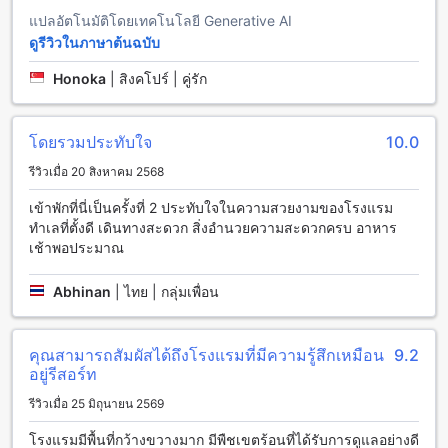
ห้องพักหลากหลายสไตล์ที่ คุ้มพญา รีสอร์ต แอนด์ สปา บูทิก คอล
แปลอัตโนมัติโดยเทคโนโลยี Generative AI
เลกชัน
ดูรีวิวในภาษาต้นฉบับ
คุ้มพญา รีสอร์ต แอนด์ สปา บูทิก คอลเลกชัน มีตัวเลือกห้องพักที่
Honoka
|
สิงคโปร์ | คู่รัก
หลากหลายเพื่อตอบสนองความต้องการของผู้เข้าพัก ตั้งแต่ห้องดี
ลักซ์แบบลานนา ขนาด 44 ตารางเมตร ที่เหมาะสำหรับการพัก
ผ่อนอย่างสะดวกสบาย ไปจนถึงห้องพูลไซด์ที่สามารถเข้าถึงสระ
โดยรวมประทับใจ
10.0
ว่ายน้ำได้โดยตรง สำหรับผู้ที่มองหาความหรูหราและความเป็น
ส่วนตัวก็มีห้องพักแบบวิลล่าขนาดใหญ่และพูลวิลล่าที่มีพื้นที่กว้าง
รีวิวเมื่อ 20 สิงหาคม 2568
ขวางถึง 356 ตารางเมตร เพื่อให้คุณได้สัมผัสประสบการณ์พัก
เข้าพักที่นี่เป็นครั้งที่ 2 ประทับใจในความสวยงามของโรงแรม
ผ่อนที่ไม่เหมือนใคร การจองห้องพักเหล่านี้ผ่าน Agoda จะช่วยให้
ทำเลที่ตั้งดี เดินทางสะดวก สิ่งอำนวยความสะดวกครบ อาหาร
คุณได้รับราคาที่ดีที่สุด พร้อมกับขั้นตอนการจองที่ง่ายและรวดเร็ว
เช้าพอประมาณ
ทำให้การวางแผนการเดินทางของคุณเป็นเรื่องง่ายและไร้กังวล
สันทราย: สวรรค์ของความเงียบสงบและธรรมชาติที่งดงามใน
Abhinan
|
ไทย | กลุ่มเพื่อน
เชียงใหม่
สันทรายเป็นหนึ่งในพื้นที่ท่องเที่ยวที่ยอดเยี่ยมในเชียงใหม่ มันเป็น
คุณสามารถสัมผัสได้ถึงโรงแรมที่มีความรู้สึกเหมือน
9.2
สวรรค์ของความเงียบสงบและธรรมชาติที่งดงามที่นักท่องเที่ยว
อยู่รีสอร์ท
สามารถสัมผัสได้ในระยะเวลาไม่กี่นาทีจากเมืองเชียงใหม่
รีวิวเมื่อ 25 มิถุนายน 2569
ที่นี่คุณจะพบกับทิวทัศน์ที่สวยงามของภูเขาและป่าเขียวขจี คุณ
สามารถเดินเล่นหรือขี่จักรยานเพื่อสำรวจสวนสันทรายที่มีพื้นที่
โรงแรมมีพื้นที่กว้างขวางมาก มีพืชเขตร้อนที่ได้รับการดูแลอย่างดี