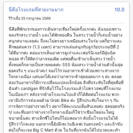
คุ้มพญา รีสอร์ต แอนด์ สปา บูทิก คอลเลกชัน มีสิ่งอำนวยความ
นี่คือโรงแรมที่สวยงามมาก
10.0
สะดวกที่หลากหลายเพื่อให้คุณสามารถเพลิดเพลินกับการเข้าพัก
รีวิวเมื่อ 25 กรกฎาคม 2569
ของคุณได้อย่างสบาย สิ่งอำนวยความสะดวกที่คุ้มพญา รีสอร์ต
แอนด์ สปา บูทิก คอลเลกชัน รวมถึงบริการซักรีด, บริการห้องพัก,
นี่คือที่พักแรกของการเดินทางเชียงใหม่ครั้งแรกค่ะ ฉันจองเพราะ
ตู้เซฟ, บริการผู้ช่วยที่ต้องการ, Wi-Fi ในพื้นที่สาธารณะ, พื้นที่สูบ
หลงรักสระว่ายน้ำ และได้พักสองคืน ในสระว่ายน้ำก็เล่นน้ำอย่าง
บุหรี่ที่กำหนด, Wi-Fi ฟรีในทุกห้อง, บริการซักแห้ง, เช็คอิน/เช็ค
สนุกสนานเลยค่ะ ถึงจะไม่ตรงยาวเหมือนสระในร่ม แต่ก็ยาวและ
เอาท์ด่วน, การเก็บรักษาสัมภาระ, การทำความสะอาดห้องประจำ
ลึกพอสมควร (1.3 เมตร) สามารถเล่นสนุกกับลูกวัยประถมปีที่ 2
วัน, และเตาไฟ
ได้ดีมากค่ะ ตอนแรกเห็นอาคารดูเก่าและเฟอร์นิเจอร์มีฝุ่นนิด
หน่อย ทำให้คิดว่าอาจจองผิด แต่พอตื่นเช้ามาเห็นสระว่ายน้ำ
สิ่งอำนวยความสะดวกในการเดินทางที่ คุ้มพญา รีสอร์ต แอนด์
ทั้งหมดก็กลายเป็นหายหมดค่ะ 555 ห้องสระว่ายน้ำส่วนตัวนั้นสุด
สปา บูทิก คอลเลกชัน
ยอดจริง ๆ แนะนำค่ะ! จองไว้รวมอาหารเช้าด้วยเพราะห่างจาก
ใจกลางเมือง แต่บอกได้เลยว่าอาหารเช้าสุดยอดมาก ๆ ค่ะ ตลอด
คุ้มพญา รีสอร์ต แอนด์ สปา บูทิก คอลเลกชัน มีสิ่งอำนวยความ
สองวันอาหารก็มีการเปลี่ยนแปลงเล็กน้อย สิ่งที่ประทับใจที่สุดคือที่
สะดวกในการเดินทางที่หลากหลายเพื่อให้แขกสามารถเตรียมตัว
ฉันทำ cardigan ที่รักลืมไว้ในโรงแรมแล้วไปตรวจพบที่โรงแรม
เพื่อการเดินทางได้อย่างสะดวกสบาย โดยสิ่งอำนวยความสะดวกที่
ในเมืองเก่า หลังจากย้ายโรงแรมไปแล้วก็ได้ติดต่อโรงแรม พวก
มีให้แก่แขกรวมถึงบริการรับส่งที่สนามบิน ทัวร์ชมสถานที่ท่อง
เขามีบริการส่งเลยด้วย Grab Bike ค่ะ รู้สึกประทับใจมาก ๆ กับ
เที่ยว ที่จอดรถ บริการรถรับส่ง บริการเช่ารถ บริการจัดหาตั๋ว ที่
การจัดการอย่างรวดเร็ว อยากให้คะแนนเต็มสิบเลยค่ะ สุดยอดจริง
จอดรถในสถานที่ และที่จอดรถฟรี
ๆ! และที่บอกว่าห่างจากใจกลางเมืองก็ใช่ว่าเชียงใหม่จะใหญ่
ขนาดนั้นค่ะ ค่าแท็กซี่ไปไหนก็ไม่แพงมาก ดังนั้นโรงแรมไม่ได้
สิ่งอำนวยความสะดวกในห้องพักที่คุ้มพญา รีสอร์ต แอนด์ สปา บูทิก
รู้สึกว่าไกลเลย นอกจากนี้ยังมีเซเว่นอีเลฟเว่นตรงหน้า และถ้าขับ
คอลเลกชัน
ต่อไปก็จะเจอ Big C Mart ด้วย ในวันที่แรกฉันได้ไปนวดและทำ