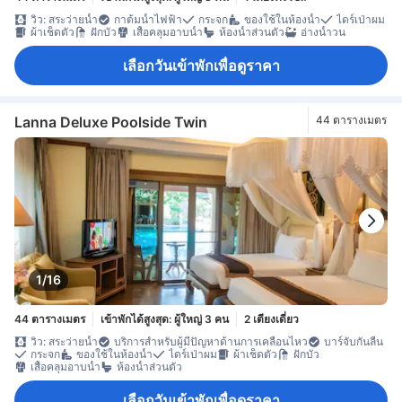
วิว: สระว่ายน้ำ
กาต้มน้ำไฟฟ้า
กระจก
ของใช้ในห้องน้ำ
ไดร์เป่าผม
ผ้าเช็ดตัว
ฝักบัว
เสื้อคลุมอาบน้ำ
ห้องน้ำส่วนตัว
อ่างน้ำวน
เลือกวันเข้าพักเพื่อดูราคา
Lanna Deluxe Poolside Twin
44 ตารางเมตร
1/16
44 ตารางเมตร
เข้าพักได้สูงสุด: ผู้ใหญ่ 3 คน
2 เตียงเดี่ยว
วิว: สระว่ายน้ำ
บริการสำหรับผู้มีปัญหาด้านการเคลื่อนไหว
บาร์จับกันลื่น
กระจก
ของใช้ในห้องน้ำ
ไดร์เป่าผม
ผ้าเช็ดตัว
ฝักบัว
เสื้อคลุมอาบน้ำ
ห้องน้ำส่วนตัว
เลือกวันเข้าพักเพื่อดูราคา