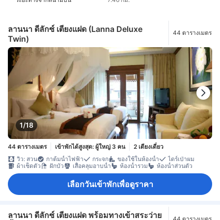
ลานนา ดีลักซ์ เตียงแฝด (Lanna Deluxe
44 ตารางเมตร
Twin)
1/18
44 ตารางเมตร
เข้าพักได้สูงสุด: ผู้ใหญ่ 3 คน
2 เตียงเดี่ยว
วิว: สวน
กาต้มน้ำไฟฟ้า
กระจก
ของใช้ในห้องน้ำ
ไดร์เป่าผม
ผ้าเช็ดตัว
ฝักบัว
เสื้อคลุมอาบน้ำ
ห้องน้ำรวม
ห้องน้ำส่วนตัว
เลือกวันเข้าพักเพื่อดูราคา
ลานนา ดีลักซ์ เตียงแฝด พร้อมทางเข้าสระว่าย
44 ตารางเมตร