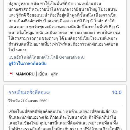
กว้างขวาง นอกจากนี้ยังมีภูเขาแม่อายที่สูงสุดในภาคเหนือของ
ปลูกอยู่หลายชนิด ทำให้เป็นพื้นที่ที่สวยงามเหมือนสวน
ประเทศไทยอยู่ใกล้เคียง ที่นี่คุณสามารถเดินป่าและสัมผัสกับความ
พฤกษศาสตร์ สระว่ายน้ำในลานกลางก็มีขนาดใหญ่ โปร่งสบาย
สงบเงียบของธรรมชาติได้อย่างเต็มที่
และรู้สึกดี จึงขอแนะนำห้องที่อยู่หน้าพูลที่ชั้นหนึ่ง เนื่องจากเป็น
นอกจากธรรมชาติที่งดงามแล้ว สันทรายยังมีวัดที่สำคัญอย่างวัด
ชานเมืองจึงค่อนข้างไกลจากเมืองเก่า แต่มี Big C ใกล้ๆ ทำให้
สันทรายน้อยและวัดสันทรายใหญ่ ทั้งสองวัดมีสถาปัตยกรรมที่
สะดวกมาก ทุกวันพุธจะมีตลาดกลางคืนจัดขึ้นภายในพื้นที่ Big C
สวยงามและเป็นเอกลักษณ์ นอกจากนี้ยังมีตลาดน้ำสันทรายที่เปิด
ขนาดไม่ใหญ่มากนักแต่มีหลากหลายประเภทและราคาเป็นธรรม
ให้บริการในวันอาทิตย์ ที่นี่คุณสามารถสัมผัสกับวัฒนธรรมและ
ให้เราสามารถทานของต่างๆ ได้ ผมคิดว่านี่เป็นโรงแรมที่เหมาะ
การช็อปปิ้งแบบท้องถิ่นได้อย่างเต็มที่
สำหรับคนที่ไม่อยากเที่ยวเท่าไหร่และต้องการพักผ่อนอย่างสบาย
ในโรงแรม
วิธีการเดินทางจากสนามบินสุวรรณภูมิสุดใกล้เคียงไปยังคุ้มพญา
แปลอัตโนมัติโดยเทคโนโลยี Generative AI
รีสอร์ต แอนด์ สปา บูทิก คอลเลกชัน
ดูรีวิวในภาษาต้นฉบับ
สำหรับผู้ที่กำลังมองหาที่พักในเชียงใหม่ คุ้มพญา รีสอร์ต แอนด์
MAMORU
|
ญี่ปุ่น | คู่รัก
สปา บูทิก คอลเลกชันเป็นทางเลือกที่น่าสนใจ โดยสามารถเดิน
ทางมาถึงได้จากสนามบินสุวรรณภูมิ หรือสนามบินเชียงใหม่ โดย
มีวิธีการเดินทางหลายทางเลือก
การเยี่ยมครั้งที่สอง🩷
10.0
หากเดินทางมาจากสนามบินสุวรรณภูมิ สามารถเลือกใช้บริการ
รถตู้ที่มีบริการรับส่งฟรีจากสนามบินไปยังคุ้มพญา รีสอร์ต แอนด์
รีวิวเมื่อ 21 มิถุนายน 2569
สปา บูทิก คอลเลกชัน ที่จะใช้เวลาเดินทางประมาณ 1-2 ชั่วโมง
โดยขึ้นรถตู้ที่ชั้นมาตรฐานของสนามบิน และแจ้งชื่อและเวลา
เชียงใหม่ที่พักที่ดีที่สุดคือคุมปายา สุดท้ายเลยจองที่พักเพิ่มอีก 0.5
เดินทางกับพนักงานบริการรถตู้
คืนและพักผ่อนอย่างเต็มที่ก่อนที่จะไปสนามบิน ถ้ามีที่พักที่น่าไป
นอกจากนี้ หากคุณต้องการความสะดวกสบายและรวดเร็วมากขึ้น
เสมอในเชียงใหม่ คุมปายานี่แหละที่คุ้มค่าและเหมาะสมที่สุด ทั้ง
คุณสามารถเช่ารถยนต์ที่สนามบินได้เลย และใช้เวลาเดินทาง
ใกล้ห้างสรรพสินค้าและเป็นมิตรกับธรรมชาติ🩷ถ้ามาเชียงใหม่อีก