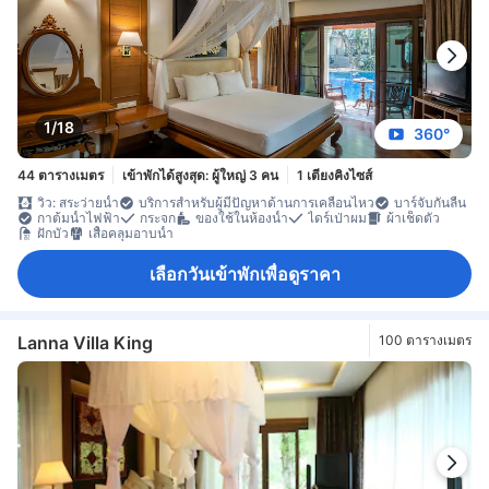
1/18
360°
44 ตารางเมตร
เข้าพักได้สูงสุด: ผู้ใหญ่ 3 คน
1 เตียงคิงไซส์
วิว: สระว่ายน้ำ
บริการสำหรับผู้มีปัญหาด้านการเคลื่อนไหว
บาร์จับกันลื่น
กาต้มน้ำไฟฟ้า
กระจก
ของใช้ในห้องน้ำ
ไดร์เป่าผม
ผ้าเช็ดตัว
ฝักบัว
เสื้อคลุมอาบน้ำ
เลือกวันเข้าพักเพื่อดูราคา
Lanna Villa King
100 ตารางเมตร