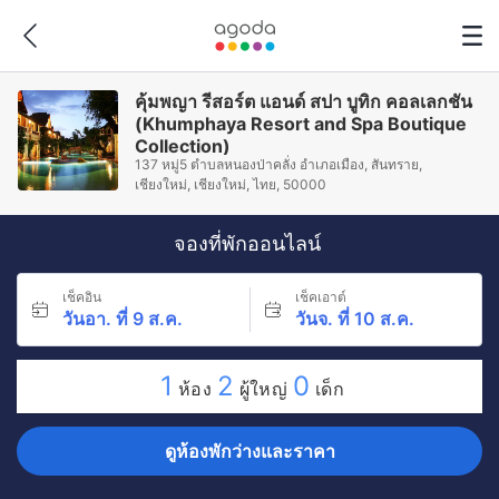
คุ้มพญา รีสอร์ต แอนด์ สปา บูทิก คอลเลกชัน
(Khumphaya Resort and Spa Boutique
Collection)
137 หมู่5 ตำบลหนองป่าคลั่ง อำเภอเมือง, สันทราย,
เชียงใหม่, เชียงใหม่, ไทย, 50000
จองที่พักออนไลน์
เช็คอิน
เช็คเอาต์
วันอา. ที่ 9 ส.ค.
วันจ. ที่ 10 ส.ค.
1
2
0
ห้อง
ผู้ใหญ่
เด็ก
ดูห้องพักว่างและราคา