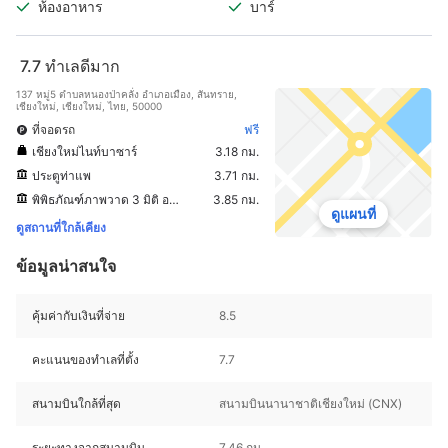
ห้องอาหาร
บาร์
7.7
ทำเลดีมาก
137 หมู่5 ตำบลหนองป่าคลั่ง อำเภอเมือง, สันทราย,
เชียงใหม่, เชียงใหม่, ไทย, 50000
ที่จอดรถ
ฟรี
เชียงใหม่ไนท์บาซาร์
3.18 กม.
ประตูท่าแพ
3.71 กม.
พิพิธภัณฑ์ภาพวาด 3 มิติ อาร์ท อิน พาราไดซ์ เชียงใหม่
3.85 กม.
ดูแผนที่
ดูสถานที่ใกล้เคียง
ข้อมูลน่าสนใจ
คุ้มค่ากับเงินที่จ่าย
8.5
คะแนนของทำเลที่ตั้ง
7.7
สนามบินใกล้ที่สุด
สนามบินนานาชาติเชียงใหม่ (CNX)
ระยะทางจากสนามบิน
7.46 กม.