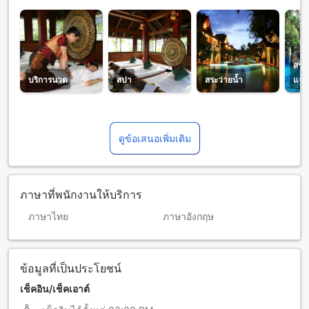
สระ
บริการนวด
สปา
สระว่ายน้ำ
แจ้ง
ดูข้อเสนอเพิ่มเติม
ภาษาที่พนักงานให้บริการ
ภาษาไทย
ภาษาอังกฤษ
ข้อมูลที่เป็นประโยชน์
เช็คอิน/เช็คเอาต์