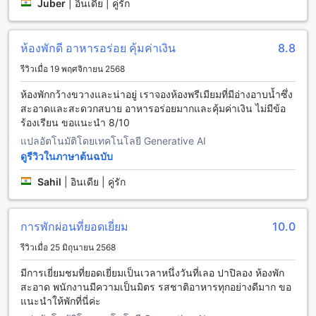
Juber
|
อินเดีย | คู่รัก
Le Papillon By Bay Hotel ตั้งอยู่ในโลนาวาลา อินเดีย มอบ
ประสบการณ์การเข้าพักที่สะดวกสบายและปลอดภัยสำหรับผู้เข้า
พัก โดยเฉพาะในเรื่องของการเดินทางและการจอดรถ โรงแรมมี
ห้องพักดี อาหารอร่อย คุ้มค่าเงิน
8.8
พื้นที่จอดรถที่กว้างขวางและสะดวกสบาย พร้อมให้บริการที่จอดรถ
รีวิวเมื่อ 19 พฤศจิกายน 2568
ฟรีสำหรับผู้เข้าพักทุกคน ทำให้คุณไม่ต้องกังวลเกี่ยวกับค่าใช้จ่าย
เพิ่มเติมในการจอดรถระหว่างการเข้าพัก
ห้องพักกว้างขวางและน่าอยู่ เราจองห้องพรีเมียมที่มีอ่างอาบน้ำซึ่ง
นอกจากพื้นที่จอดรถฟรีแล้ว โรงแรมยังมีบริการจอดรถด้วยตนเอง
สะอาดและสะดวกสบาย อาหารอร่อยมากและคุ้มค่าเงิน ไม่มีข้อ
ที่ให้ความสะดวกสบายสูงสุดแก่ผู้เข้าพัก คุณสามารถจอดรถของ
ร้องเรียน ขอแนะนำ 8/10
คุณได้อย่างง่ายดายและปลอดภัยในพื้นที่ที่จัดเตรียมไว้เฉพาะ ซึ่ง
แปลอัตโนมัติโดยเทคโนโลยี Generative AI
ช่วยให้คุณมีเวลามากขึ้นในการสำรวจและเพลิดเพลินกับความ
ดูรีวิวในภาษาต้นฉบับ
งามของโลนาวาลา โดยไม่ต้องกังวลเกี่ยวกับการหาที่จอดรถที่
เหมาะสมในพื้นที่รอบๆ
Sahil
|
อินเดีย | คู่รัก
สิ่งอำนวยความสะดวกในห้องพักที่ Le Papillon By Bay Hotel
การพักผ่อนที่ยอดเยี่ยม
10.0
ที่ Le Papillon By Bay Hotel ในโลนาวาลา คุณจะได้สัมผัสกับ
ความสะดวกสบายที่เหนือระดับในห้องพักที่ออกแบบมาอย่าง
รีวิวเมื่อ 25 มิถุนายน 2568
พิถีพิถัน ทุกห้องมีเครื่องปรับอากาศที่ให้ความเย็นสบายตลอดทั้งวัน
พร้อมทั้งมีระเบียงหรือเทอเรซที่เปิดโอกาสให้คุณได้สัมผัสกับวิวที่
มีการเยี่ยมชมที่ยอดเยี่ยมเป็นเวลาหนึ่งวันที่เลอ ปาปิลอง ห้องพัก
สวยงามของธรรมชาติรอบๆ โรงแรมในทุกๆ เช้าและเย็น
สะอาด พนักงานมีความเป็นมิตร รสชาติอาหารทุกอย่างดีมาก ขอ
ห้องพักยังมีสิ่งอำนวยความสะดวกอื่นๆ เช่น โทรทัศน์ดาวเทียม/
แนะนำให้พักที่นี่ค่ะ
เคเบิลที่ให้คุณเพลิดเพลินกับความบันเทิงต่างๆ ตลอดทั้งวัน