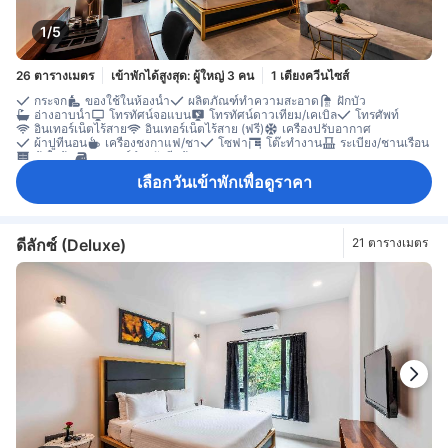
1/5
26 ตารางเมตร
เข้าพักได้สูงสุด: ผู้ใหญ่ 3 คน
1 เตียงควีนไซส์
กระจก
ของใช้ในห้องน้ำ
ผลิตภัณฑ์ทำความสะอาด
ฝักบัว
อ่างอาบน้ำ
โทรทัศน์จอแบน
โทรทัศน์ดาวเทียม/เคเบิล
โทรศัพท์
อินเทอร์เน็ตไร้สาย
อินเทอร์เน็ตไร้สาย (ฟรี)
เครื่องปรับอากาศ
ผ้าปูที่นอน
เครื่องชงกาแฟ/ชา
โซฟา
โต๊ะทำงาน
ระเบียง/ชานเรือน
ตู้เสื้อผ้า
อุปกรณ์สำหรับรีดผ้า
เลือกวันเข้าพักเพื่อดูราคา
ดีลักซ์ (Deluxe)
21 ตารางเมตร