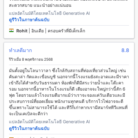
สะดวกสบาย แนะนำอย่างแน่นอน
สิ่งอำนวยความสะดวกที่ Le Papillon By Bay Hotel
แปลอัตโนมัติโดยเทคโนโลยี Generative AI
ดูรีวิวในภาษาต้นฉบับ
ที่ Le Papillon By Bay Hotel ในโลนาวาลา คุณจะได้สัมผัสกับ
ความสะดวกสบายที่ครบครัน ซึ่งทำให้การเข้าพักของคุณเป็นไป
Rohit
|
อินเดีย | ครอบครัวที่มีเด็กเล็ก
อย่างราบรื่นและน่าจดจำ เริ่มต้นด้วยบริการรูมเซอร์วิสที่พร้อมให้
บริการตลอด 24 ชั่วโมง เพื่อให้คุณสามารถเพลิดเพลินกับอาหาร
และเครื่องดื่มที่คุณชื่นชอบในห้องพักได้อย่างสะดวกสบาย ไม่ว่า
ทำเลดีมาก
8.8
คุณจะต้องการอาหารเช้าอันแสนอร่อยหรือมื้อค่ำสุดพิเศษ ก็
สามารถสั่งได้ง่าย ๆ เพียงแค่กดโทรศัพท์ไปยังทีมงานของเรา
รีวิวเมื่อ 8 พฤศจิกายน 2568
นอกจากนี้ โรงแรมยังมีบริการอินเทอร์เน็ต Wi-Fi ฟรีในทุกห้อง
มันตั้งอยู่ในโลนาวาลา ซึ่งใกล้กับสถานที่ท่องเที่ยวส่วนใหญ่ เช่น
เพื่อให้คุณสามารถเชื่อมต่อกับโลกออนไลน์ได้ตลอดเวลา ไม่ว่าจะ
คันดาล่า กัตและเขื่อนบูชิ นอกจากนี้โรงแรมยังสะอาดและมีราคา
เป็นการทำงาน การค้นหาข้อมูลท่องเที่ยว หรือการแชร์ภาพถ่าย
เข้าถึงได้สำหรับวันธรรมดา ห้องพักก็ดีมีสระว่ายน้ำและโต๊ะคา
ความประทับใจในโซเชียลมีเดีย คุณก็สามารถทำได้อย่างไม่มี
รอม นอกจากนี้อาหารในโรงแรมก็ดี เตียงอาจจะใหญ่กว่านี้สัก 6
สะดุด อีกทั้งยังมีบริการจัดเก็บสัมภาระที่ช่วยให้คุณสามารถเดิน
ฟุต โดยรวมแล้วโรงแรมดีมากแม้ว่าเราจะจองแค่วันเดียวและมี
ทางได้อย่างสะดวกสบาย โดยไม่ต้องกังวลเกี่ยวกับสัมภาระของ
ประสบการณ์ที่ยอดเยี่ยม พนักงานทุกคนดี บริการไวไฟอาจจะดี
คุณ และบริการทำความสะอาดห้องพักทุกวัน ที่จะทำให้คุณได้พัก
ขึ้นเพราะไม่สามารถใช้ได้ และทีวีก็เก่าหากเรามีสมาร์ททีวีแทนที่
ผ่อนในบรรยากาศที่สดใหม่และสะอาดตลอดการเข้าพักที่ Le
จะเป็นเคเบิลจะดีกว่า
Papillon By Bay Hotel.
แปลอัตโนมัติโดยเทคโนโลยี Generative AI
สิ่งอำนวยความสะดวกด้านการขนส่งที่ Le Papillon By Bay
ดูรีวิวในภาษาต้นฉบับ
Hotel