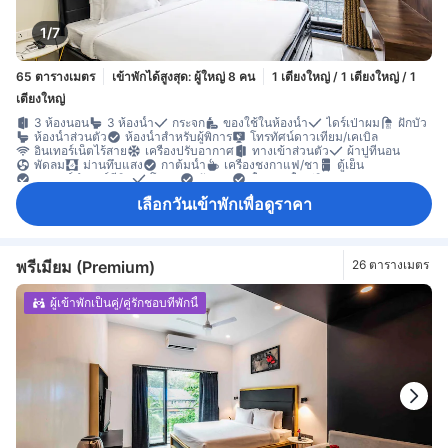
1/7
65 ตารางเมตร
เข้าพักได้สูงสุด: ผู้ใหญ่ 8 คน
1 เตียงใหญ่ / 1 เตียงใหญ่ / 1
เตียงใหญ่
3 ห้องนอน
3 ห้องน้ำ
กระจก
ของใช้ในห้องน้ำ
ไดร์เป่าผม
ฝักบัว
ห้องน้ำส่วนตัว
ห้องน้ำสำหรับผู้พิการ
โทรทัศน์ดาวเทียม/เคเบิล
อินเทอร์เน็ตไร้สาย
เครื่องปรับอากาศ
ทางเข้าส่วนตัว
ผ้าปูที่นอน
พัดลม
ม่านทึบแสง
กาต้มน้ำ
เครื่องชงกาแฟ/ชา
ตู้เย็น
อุปกรณ์ทำบาร์บีคิว
โซฟา
ถังขยะ
พื้นกระเบื้อง/หินอ่อน
พื้นที่กลางแจ้งรอบที่พัก
พื้นที่ทำงาน (รองรับแล็ปท็อป)
พื้นที่นั่งเล่น
เลือกวันเข้าพักเพื่อดูราคา
ระเบียง/ชานเรือน
ห้องนั่งเล่นแยกต่างหาก
ห้องพักชั้นสูง
ตู้เสื้อผ้า
อุปกรณ์สำหรับรีดผ้า
เข้าถึงได้โดยบันได
เครื่องปรับอากาศส่วนตัว
ห้องปลอดบุหรี่
พรีเมียม (Premium)
26 ตารางเมตร
ผู้เข้าพักเป็นคู่/คู่รักชอบที่พักนี้