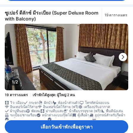
ซูเปอร์ ดีลักซ์ มีระเบียง (Super Deluxe Room
19 ตารางเมตร
with Balcony)
1/2
19 ตารางเมตร
เข้าพักได้สูงสุด: ผู้ใหญ่ 2 คน
วิว: เมือง
กระจก
ฝักบัว
ห้องน้ำส่วนตัว
โทรทัศน์จอแบน
อินเทอร์เน็ตไร้สาย
อินเทอร์เน็ตไร้สาย (ฟรี)
เครื่องปรับอากาศ
ผ้าปูที่นอน
พัดลม
ม่านทึบแสง
น้ำดื่มบรรจุขวด (ฟรี)
พื้นที่นั่งเล่น
ระเบียง/ชานเรือน
หน้าต่างแบบเปิดได้
ตู้เสื้อผ้า
อุปกรณ์สำหรับรีดผ้า
เครื่องปรับอากาศส่วนตัว
บริการด้านความปลอดภัย
ห้องปลอดบุหรี่
ห้องอพาร์ตเมนต์ส่วนตัวในอาคาร
เลือกวันเข้าพักเพื่อดูราคา