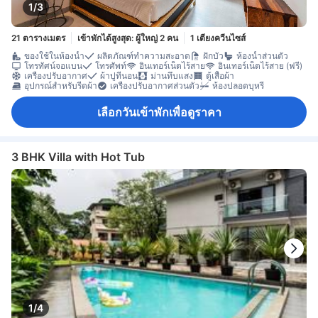
1/3
21 ตารางเมตร
เข้าพักได้สูงสุด: ผู้ใหญ่ 2 คน
1 เตียงควีนไซส์
ของใช้ในห้องน้ำ
ผลิตภัณฑ์ทำความสะอาด
ฝักบัว
ห้องน้ำส่วนตัว
โทรทัศน์จอแบน
โทรศัพท์
อินเทอร์เน็ตไร้สาย
อินเทอร์เน็ตไร้สาย (ฟรี)
เครื่องปรับอากาศ
ผ้าปูที่นอน
ม่านทึบแสง
ตู้เสื้อผ้า
อุปกรณ์สำหรับรีดผ้า
เครื่องปรับอากาศส่วนตัว
ห้องปลอดบุหรี่
เลือกวันเข้าพักเพื่อดูราคา
3 BHK Villa with Hot Tub
1/4