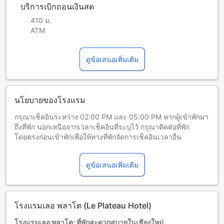
บริการเบิกถอนเงินสด
410 ม.
ATM
ดูข้อเสนอเพิ่มเติม
นโยบายของโรงแรม
กรุณาเช็คอินระหว่าง 02:00 PM และ 05:00 PM หากผู้เข้าพักมา
ถึงที่พัก นอกเหนือจากเวลาเช็คอินที่ระบุไว้ กรุณาติดต่อที่พัก
โดยตรงก่อนเข้าพักเพื่อให้ทางที่พักจัดการเช็คอินเวลาอื่น
เด็กและเตียงเสริม
เด็กทารกอายุ 0-1 ปี (รวมอายุ 1 ปี)
ดูข้อเสนอเพิ่มเติม
พักฟรี หากใช้เตียงที่มีอยู่ หมายเหตุ: หากต้องการใช้เตียงเด็ก อาจ
มีค่าใช้จ่ายเพิ่มเติม โดยบริการจะขึ้นอยู่กับความพร้อมของที่พัก
เด็กอายุ 2-8 ปี (รวมอายุ 8 ปี)
พักฟรีหากใช้เตียงที่มีอยู่แล้ว
โรงแรมเลอ พลาโต (Le Plateau Hotel)
ผู้เข้าพักอายุ 9 ปีขึ้นไปถือเป็นผู้ใหญ่
บริการเตียงเสริมขึ้นอยู่กับประเภทห้องที่เลือก กรุณาตรวจสอบ
โรงแรมเลอ พลาโต: ที่พักสะดวกสบายในเชียงใหม่