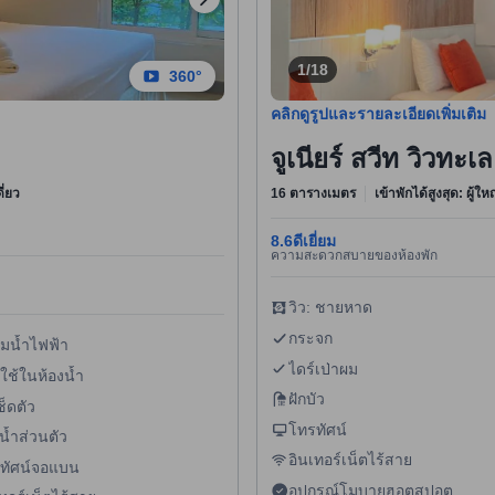
1/18
360°
คลิกดูรูปและรายละเอียดเพิ่มเติม
จูเนียร์ สวีท วิวทะ
ี่ยว
16 ตารางเมตร
เข้าพักได้สูงสุด: ผู้ใ
8.6
ดีเยี่ยม
ความสะดวกสบายของห้องพัก
วิว: ชายหาด
กระจก
้มน้ำไฟฟ้า
ไดร์เป่าผม
ใช้ในห้องน้ำ
ฝักบัว
ช็ดตัว
โทรทัศน์
น้ำส่วนตัว
อินเทอร์เน็ตไร้สาย
ทัศน์จอแบน
อุปกรณ์โมบายฮอตสปอต