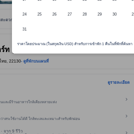
24
25
26
27
28
29
30
2
มสะดวก
รีวิว
ตำแหน่งที่ตั้ง
นโยบายที่พัก
31
าพักทราบถึงความสะดวกสบายและสิ่งอำนวยความสะดวกที่คาดว่าน่าจะได้รับ ณ ท
ราคาโดยประมาณ (ในสกุลเงิน USD) สำหรับการเข้าพัก 1 คืนในที่พักที่ค้นหา
สอร์ท (Leamsing Natural Beach Resort)
, ไทย, 22130
- ดูที่พักบนแผนที่
ดูรายละเอียด
อนและมีร้านอาหารใกล้เคียงหลายแห่ง
่าสระใช้งานได้ดี ใกล้ทะเลและเหมาะสำหรับพักผ่อน
· จาก 9 รีวิว