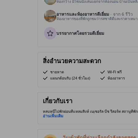
ห้องกว้าง มีโซนนั่งเล่นแยกจากห้องนอน บ้านเป็นหลั
อาหารและห้องอาหารดีเยี่ยม
· จาก 6 รีวิว
ห้องอาหารของที่พักถูกชมว่ารสชาติดีและราคาเหมา
บรรยากาศโดยรวมดีเยี่ยม
สิ่งอำนวยความสะดวก
ชายหาด
Wi-Fi ฟรี
แผนกต้อนรับ (24 ชั่วโมง)
ห้องอาหาร
เกี่ยวกับเรา
หลบหนีไปพักผ่อนที่แหลมสิงห์ เนเชอรัล บีช รีสอร์ท สถานที่
ถานที่พักผ่อนอันเงียบสงบ สถานที่พักผ่อนอันงดงามแห่งนี้นำ
อ่านเพิ่มเติม
หรูหรา สระว่ายน้ำและทางเข้าถึงชายหาดโดยตรง เชื่อมต่อด้
กระปรี้กระเปร่าด้วยการอาบน้ำที่เติมความสดชื่น สำรวจสถานท
ประวัติศาสตร์ ดื่มด่ำกับความสะดวกสบายขั้นสูงสุดที่ แหลมสิง
ความคลาดเคลื่อนได้]
วันเข้าพักที่ท่านเลือกกำลังฮอตสุดๆ