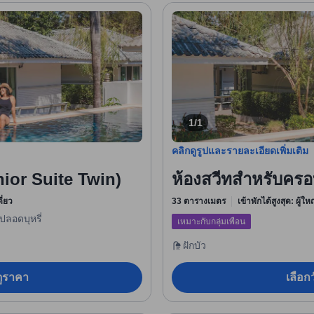
1/1
คลิกดูรูปและรายละเอียดเพิ่มเติม
unior Suite Twin)
ห้องสวีทสำหรับครอ
ี่ยว
33 ตารางเมตร
เข้าพักได้สูงสุด: ผู้ใ
ปลอดบุหรี่
เหมาะกับกลุ่มเพื่อน
ฝักบัว
อดูราคา
เลือกว