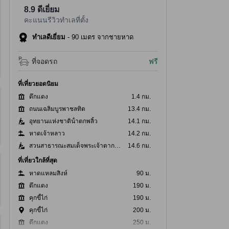
8.9
ดีเยี่ยม
คะแนนรีวิวทำเลที่ตั้ง
ทำเลดีเยี่ยม
-
90 เมตร จากชายหาด
ที่จอดรถ
ฟรี
ที่เที่ยวยอดนิยม
ตึกแดง
1.4 กม.
ถนนเฉลิมบูรพาชลทิต
13.4 กม.
อุทยานแห่งชาติน้ําตกพลิ้ว
14.1 กม.
หาดเจ้าหลาว
14.2 กม.
สวนสาธารณะสมเด็จพระเจ้าตากสินมหาราช
14.6 กม.
ที่เที่ยวใกล้ที่สุด
หาดแหลมสิงห์
90 ม.
ตึกแดง
190 ม.
คุกขี้ไก่
190 ม.
คุกขี้ไก่
200 ม.
ตึกแดง
250 ม.