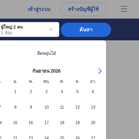
การณ์ตรงของผู้เข้าพักอย่างแท้จริง
เข้าสู่ระบบ
สร้างบัญชีผู้ใช้
ผู้ใหญ่ 2 คน
ค้นหา
1 ห้อง
อไปถึงวันเช็คอินที่ต้องการ ให้กดปุ่ม Enter เพื่อเลือกวันเช็คอินดังกล่าว ทำซ้ำขั้นต
ดูที่พักทั้งหมดในจันทบุรี: 501 แห่ง
ยืดหยุ่นได้
กันยายน 2026
.
อ.
พ.
พฤ.
ศ.
ส.
อา.
1
2
3
4
5
6
7
8
9
10
11
12
13
4
15
16
17
18
19
20
1
22
23
24
25
26
27