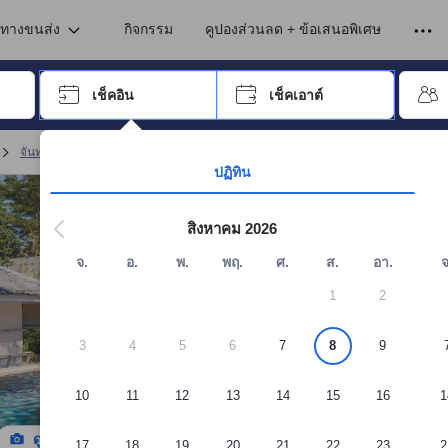
เข้าพัก ดังนั้น คะแนนรีวิวและความคิดเห็นที่แสดงบนอโกด้า จึงมาจากประสบ
นทางขนส่ง
กิจกรรม
คูปองส่วนลด + ข้อเสนอพิเศษ
อปุ่ม Tab เพื่อเลื่อนหาคำที่ต้องการ แล้วกดปุ่ม Enter เพื่อเลือก
เช็คอิน
เช็คเอาต์
กด Enter เพื่อเลือกวันที่ ใช้ปุ่มลูกศรเพื่อเลือกวันเช็คอินและเช็คเอาต์ เมื่
จันทบุรี รีสอร์ต
(
116
)
จอง แหลมสิงห์ แนชเชอรัล บีช รีสอร์ท
ปฏิทิน
สิงหาคม 2026
จ.
อ.
พ.
พฤ.
ศ.
ส.
อา.
จ
1
2
3
4
5
6
7
8
9
10
11
12
13
14
15
16
1
ดูรูปทั้งหมด
17
18
19
20
21
22
23
2