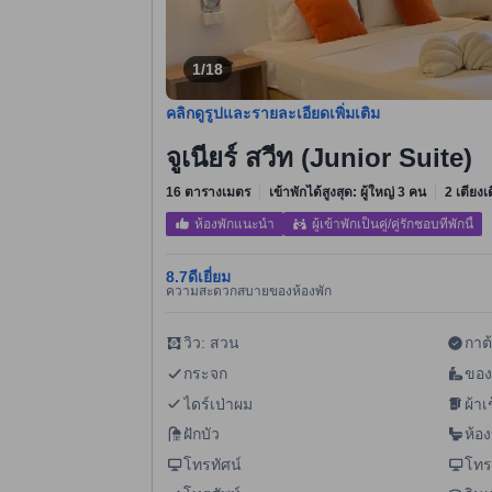
1/18
คลิกดูรูปและรายละเอียดเพิ่มเติม
จูเนียร์ สวีท (Junior Suite)
16 ตารางเมตร
เข้าพักได้สูงสุด: ผู้ใหญ่ 3 คน
2 เตียงเด
ห้องพักแนะนำ
ผู้เข้าพักเป็นคู่/คู่รักชอบที่พักนี้
8.7
ดีเยี่ยม
ความสะดวกสบายของห้องพัก
วิว: สวน
กาต
กระจก
ของ
ไดร์เป่าผม
ผ้าเ
ฝักบัว
ห้อง
โทรทัศน์
โทร