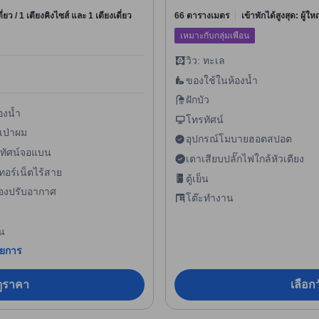
ี่ยว / 1 เตียงคิงไซส์ และ 1 เตียงเดี่ยว
66 ตารางเมตร
เข้าพักได้สูงสุด: ผู้ใ
เหมาะกับกลุ่มเพื่อน
วิว: ทะเล
ของใช้ในห้องน้ำ
ฝักบัว
องน้ำ
โทรทัศน์
เป่าผม
อุปกรณ์โมบายฮอตสปอต
ทัศน์จอแบน
เตาเสียบปลั๊กไฟใกล้หัวเตียง
ทอร์เน็ตไร้สาย
ตู้เย็น
ื่องปรับอากาศ
โต๊ะทำงาน
็น
ายการ
อดูราคา
เลือกว