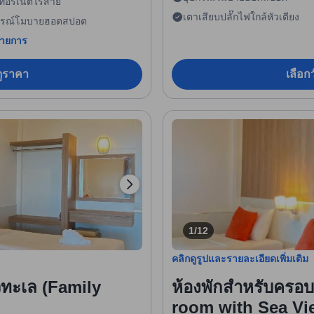
ทอร์เน็ตไร้สาย
เตาเสียบปลั๊กไฟใกล้หัวเตียง
กรณ์โมบายฮอตสปอต
รายการ
อดูราคา
เลือกว
1/12
คลิกดูรูปและรายละเอียดเพิ่มเติม
วทะเล (Family
ห้องพักสำหรับครอบ
room with Sea Vi