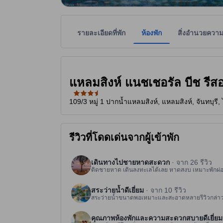
รายละเอียดที่พัก
ห้องพัก
สิ่งอำนวยควา
ที่พักเป็นผู้กำหนดระดับดาวเพื่อเป็นแนวทางให้ผู้เข้
tooltip
3.5 ดาวจาก 5 ดาว
แหลมสิงห์ แนชเชอรัล บีช รี
109/3 หมู่ 1 ปากน้ำแหลมสิงห์, แหลมสิงห์, จันทบุรี
รีวิวที่โดดเด่นจากผู้เข้าพัก
เดินทางไปชายหาดสะดวก
· จาก 26 รีวิว
ติดชายหาด เดินลงทะเลได้เลย หาดสงบ เหมาะพักผ่
สระว่ายน้ำดีเยี่ยม
· จาก 10 รีวิว
สระว่ายน้ำขนาดพอเหมาะและสะอาดหลายรีวิวกล่าวว
คุณภาพห้องพักและความสะดวกสบายดีเยี่ยม