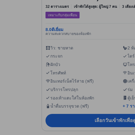
32 ตารางเมตร
เข้าพักได้สูงสุด: ผู้ใหญ่ 7 คน
3 เตียงเด
เหมาะกับกลุ่มเพื่อน
8.0
ดีเยี่ยม
ความสะดวกสบายของห้องพัก
วิว: ชายหาด
2 ห้
กระจก
ไดร์
ฝักบัว
โทร
โทรศัพท์
อินเ
อินเทอร์เน็ตไร้สาย (ฟรี)
เคร
บริการโทรปลุก
ร่ม
รองเท้าแตะใส่ในห้องพัก
ตู้เย
น้ำดื่มบรรจุขวด (ฟรี)
+ 7 ร
เลือกวันเข้าพักเพื่