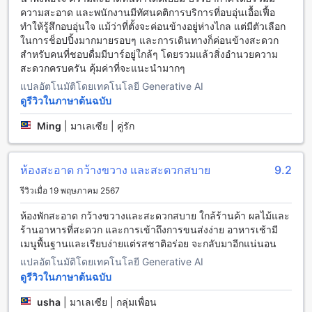
สิ่งอำนวยความสะดวกที่คุณสามารถเพลิดเพลินไปกับได้รวมถึง
ความสะอาด และพนักงานมีทัศนคติการบริการที่อบอุ่นเอื้อเฟื้อ
การบริการห้องพัก ซึ่งคุณสามารถสั่งอาหารได้ในห้องของคุณ และ
ทำให้รู้สึกอบอุ่นใจ แม้ว่าที่ตั้งจะค่อนข้างอยู่ห่างไกล แต่มีตัวเลือก
การบริการเชื่อมต่ออินเทอร์เน็ตไร้สายในพื้นที่สาธารณะ นอกจาก
ในการช็อปปิ้งมากมายรอบๆ และการเดินทางก็ค่อนข้างสะดวก
นี้ยังมีพื้นที่สูบบุหรี่ที่กำหนดไว้เฉพาะสำหรับผู้สูบบุหรี่ และยังมี
สำหรับคนที่ชอบดื่มมีบาร์อยู่ใกล้ๆ โดยรวมแล้วสิ่งอำนวยความ
บริการ Wi-Fi ฟรีในห้องพักทุกห้อง นอกจากนี้ยังมีการจัดเก็บ
สะดวกครบครัน คุ้มค่าที่จะแนะนำมากๆ
กระเป๋าเดินทางและบริการทำความสะอาดห้องประจำวันเพื่อให้
แปลอัตโนมัติโดยเทคโนโลยี Generative AI
คุณมีประสบการณ์การเข้าพักที่ดีที่สุด
ดูรีวิวในภาษาต้นฉบับ
สิ่งอำนวยความสะดวกในการเดินทางที่เอ็ม โฮเต็ล ด่านนอก
Ming
|
มาเลเซีย | คู่รัก
เอ็ม โฮเต็ล ด่านนอก มีสิ่งอำนวยความสะดวกในการเดินทางที่
หลากหลายเพื่อให้คุณสามารถเดินทางไปยังที่หมายได้อย่างสะดวก
ห้องสะอาด กว้างขวาง และสะดวกสบาย
9.2
สบาย สำหรับผู้โดยสารที่มาจากสนามบิน สามารถใช้บริการรถรับ
ส่งสนามบินได้ที่โรงแรม นอกจากนี้ยังมีบริการรถรับส่งฟรีสำหรับ
รีวิวเมื่อ 19 พฤษภาคม 2567
ผู้เข้าพักที่โรงแรมด้วย เพื่อให้คุณสามารถเดินทางไปยังสถานที่
ต่างๆในเมืองได้อย่างสะดวกสบาย นอกจากนี้ยังมีที่จอดรถให้
ห้องพักสะอาด กว้างขวางและสะดวกสบาย ใกล้ร้านค้า ผลไม้และ
บริการทั้งในโรงแรมและฟรีด้วย คุณสามารถเดินทางมาถึงเอ็ม
ร้านอาหารที่สะดวก และการเข้าถึงการขนส่งง่าย อาหารเช้ามี
โฮเต็ล ด่านนอกด้วยรถส่วนตัวของคุณได้อย่างสะดวกสบาย และ
เมนูพื้นฐานและเรียบง่ายแต่รสชาติอร่อย จะกลับมาอีกแน่นอน
สามารถที่จอดรถได้ฟรีโดยไม่มีค่าใช้จ่าย
แปลอัตโนมัติโดยเทคโนโลยี Generative AI
ดูรีวิวในภาษาต้นฉบับ
สิ่งอำนวยความสะดวกในห้องของ เอ็ม โฮเต็ล ด่านนอก
usha
|
มาเลเซีย | กลุ่มเพื่อน
เอ็ม โฮเต็ล ด่านนอก มีสิ่งอำนวยความสะดวกที่ห้องพักมากมาย