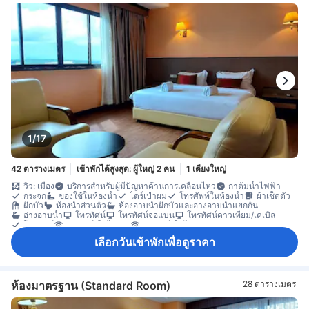
1/17
42 ตารางเมตร
เข้าพักได้สูงสุด: ผู้ใหญ่ 2 คน
1 เตียงใหญ่
วิว: เมือง
บริการสำหรับผู้มีปัญหาด้านการเคลื่อนไหว
กาต้มน้ำไฟฟ้า
กระจก
ของใช้ในห้องน้ำ
ไดร์เป่าผม
โทรศัพท์ในห้องน้ำ
ผ้าเช็ดตัว
ฝักบัว
ห้องน้ำส่วนตัว
ห้องอาบน้ำฝักบัวและอ่างอาบน้ำแยกกัน
อ่างอาบน้ำ
โทรทัศน์
โทรทัศน์จอแบน
โทรทัศน์ดาวเทียม/เคเบิล
โทรศัพท์
อินเทอร์เน็ตไร้สาย
อินเทอร์เน็ตไร้สาย (ฟรี)
เครื่องปรับอากาศ
บริการโทรปลุก
ผ้าปูที่นอน
ม่านทึบแสง
กาต้มน้ำ
เลือกวันเข้าพักเพื่อดูราคา
กาแฟสำเร็จรูป (ฟรี)
เครื่องชงกาแฟ/ชา
ตู้เย็น
โต๊ะรับประทานอาหาร
น้ำดื่มบรรจุขวด (ฟรี)
โซฟา
เตียงพับ
โต๊ะทำงาน
พื้นที่นั่งเล่น
หน้าต่าง
หน้าต่างแบบเปิดได้
ห้องเชื่อมถึงกัน
ห้องนั่งเล่นแยกต่างหาก
ห้องรับประทานอาหารแยกต่างหาก
ตู้เสื้อผ้า
ราวตากผ้า
อุปกรณ์สำหรับรีดผ้า
ตู้เซฟในห้องพัก
ตู้นิรภัยสำหรับเก็บแล็ปท็อป
ห้องมาตรฐาน (Standard Room)
28 ตารางเมตร