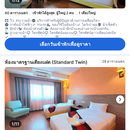
1/12
40 ตารางเมตร
เข้าพักได้สูงสุด: ผู้ใหญ่ 2 คน
1 เตียงใหญ่
วิว: สระว่ายน้ำ
บริการสำหรับผู้มีปัญหาด้านการเคลื่อนไหว
กาต้มน้ำไฟฟ้า
กระจก
ของใช้ในห้องน้ำ
ไดร์เป่าผม
ผ้าเช็ดตัว
ฝักบัว
ห้องน้ำส่วนตัว
ห้องอาบน้ำฝักบัวและอ่างอาบน้ำแยกกัน
อ่างอาบน้ำ
โทรทัศน์
โทรทัศน์จอแบน
โทรทัศน์ดาวเทียม/เคเบิล
โทรศัพท์
อินเทอร์เน็ตไร้สาย
อินเทอร์เน็ตไร้สาย (ฟรี)
เครื่องปรับอากาศ
บริการโทรปลุก
ผ้าปูที่นอน
ม่านทึบแสง
กาต้มน้ำ
เลือกวันเข้าพักเพื่อดูราคา
กาแฟสำเร็จรูป (ฟรี)
ตู้เย็น
น้ำดื่มบรรจุขวด (ฟรี)
เตียงพับ
โต๊ะทำงาน
พื้นที่นั่งเล่น
หน้าต่าง
หน้าต่างแบบเปิดได้
ห้องเชื่อมถึงกัน
ตู้เสื้อผ้า
อุปกรณ์สำหรับรีดผ้า
ตู้เซฟในห้องพัก
ตู้นิรภัยสำหรับเก็บแล็ปท็อป
ห้องมาตรฐานเตียงแฝด (Standard Twin)
28 ตารางเมตร
1/11