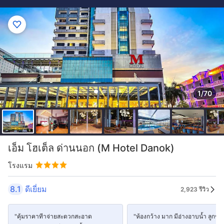
1/70
เอ็ม โฮเต็ล ด่านนอก (M Hotel Danok)
โรงแรม
8.1
ดีเยี่ยม
2,923 รีวิว
"คุ้มราคาทีาจ่ายสะดวกสะอาด
"ห้องกว้าง มาก มีอ่างอาบน้ำ ลูกชอ