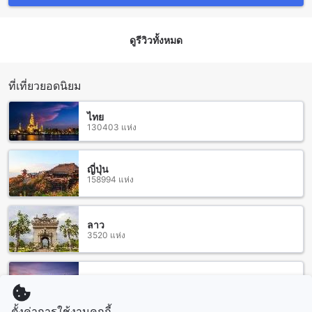
ของประเทศไทย มีอากาศร้อนชื้นตลอดทั้งปีและเป็นที่ตั้งของ
หลายที่ท่องเที่ยวที่น่าสนใจในพื้นที่ใกล้เคียง
หากคุณกำลังมองหาที่พักในหาดใหญ่ ไม่ควรพลาดที่จะเลือกเอ็ม
ดูรีวิวทั้งหมด
โฮเต็ล ด่านนอก เป็นที่พักที่มีความเป็นส่วนตัวและมอบความ
สะดวกสบายในการเข้าถึงสถานที่ท่องเที่ยวในเมือง สะเดาเป็น
เมืองที่มีสถานที่ท่องเที่ยวหลากหลาย เช่น วัดสะเดาน้อยที่มี
โบราณสถาปัตยกรรมที่งดงามและเป็นที่สำคัญของชาวสะเดา
ที่เที่ยวยอดนิยม
และหาดสะเดาที่มีทรายขาวละเอียดและน้ำทะเลใสสะอาด ใน
สะเดายังมีตลาดน้ำที่เปิดให้บริการอาหารอร่อยและของที่ระลึกที่
ไทย
น่าสนใจ
130403 แห่ง
วิธีการเดินทางจากสนามบินสุวรรณภูมิไปยังเอ็ม โฮเต็ล ด่านนอก
ญี่ปุ่น
158994 แห่ง
ถ้าคุณกำลังมองหาที่พักที่สะดวกสบายและใกล้เคียงกับสนามบิน
สุวรรณภูมิ และต้องการเข้าพักในเอ็ม โฮเต็ล ด่านนอกที่ตั้งอยู่ใน
สะเดา, หาดใหญ่ ไทย นี่คือข้อมูลเกี่ยวกับวิธีการเดินทางจาก
สนามบินสุวรรณภูมิไปยังที่พักนี้
ลาว
3520 แห่ง
วิธีที่สะดวกที่สุดในการเดินทางจากสนามบินสุวรรณภูมิไปยังเอ็ม
โฮเต็ล ด่านนอกคือการเดินทางด้วยรถยนต์ส่วนตัวหรือรถเช่า ให้
ขับตามทางหลวงหมายเลข 4 จากสนามบินไปทางทิศใต้ และตรง
ผ่านสะเดา จากนั้นเลี้ยวขวาที่แยกเมืองสะเดา และเลี้ยวซ้ายเข้าสู่
มาเลเซีย
107905 แห่ง
ถนนสาย 4081 จากนั้นเดินต่อไปประมาณ 1.5 กิโลเมตร และเอ็ม
โฮเต็ล ด่านนอกจะอยู่ทางด้านซ้ายมือ
ตั้งค่าการใช้งานคุกกี้