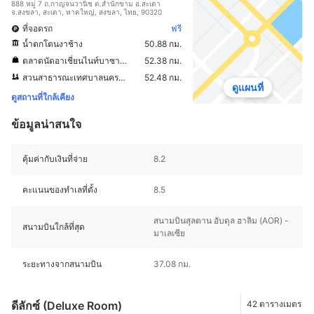
888 หมู่ 7 ถ.กาญจนวานิช ต.สำนักขาม อ.สะเดา
จ.สงขลา, สะเดา, หาดใหญ่, สงขลา, ไทย, 90320
ที่จอดรถ
ฟรี
น้ำตกโตนงาช้าง
50.88 กม.
ตลาดนัดอาเชี่ยนไนท์บาซาร์ หาดใหญ่
52.38 กม.
สวนสาธารณะเทศบาลนครหาดใหญ่
52.48 กม.
ดูแผนที่
ดูสถานที่ใกล้เคียง
ข้อมูลน่าสนใจ
คุ้มค่ากับเงินที่จ่าย
8.2
คะแนนของทำเลที่ตั้ง
8.5
สนามบินสุลตาน อับดุล ฮาลิม (AOR) -
สนามบินใกล้ที่สุด
มาเลเซีย
ระยะทางจากสนามบิน
37.08 กม.
ดีลักซ์ (Deluxe Room)
42 ตารางเมตร