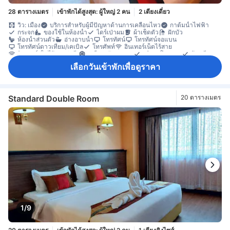
28 ตารางเมตร
เข้าพักได้สูงสุด: ผู้ใหญ่ 2 คน
2 เตียงเดี่ยว
วิว: เมือง
บริการสำหรับผู้มีปัญหาด้านการเคลื่อนไหว
กาต้มน้ำไฟฟ้า
กระจก
ของใช้ในห้องน้ำ
ไดร์เป่าผม
ผ้าเช็ดตัว
ฝักบัว
ห้องน้ำส่วนตัว
อ่างอาบน้ำ
โทรทัศน์
โทรทัศน์จอแบน
โทรทัศน์ดาวเทียม/เคเบิล
โทรศัพท์
อินเทอร์เน็ตไร้สาย
อินเทอร์เน็ตไร้สาย (ฟรี)
เครื่องปรับอากาศ
บริการโทรปลุก
ผ้าปูที่นอน
ม่านทึบแสง
เครื่องชงกาแฟ/ชา
ตู้เย็น
น้ำดื่มบรรจุขวด (ฟรี)
มินิบาร์
เลือกวันเข้าพักเพื่อดูราคา
โต๊ะทำงาน
พื้นที่นั่งเล่น
หน้าต่าง
ห้องเชื่อมถึงกัน
ตู้เสื้อผ้า
อุปกรณ์สำหรับรีดผ้า
ตู้เซฟในห้องพัก
ตู้นิรภัยสำหรับเก็บแล็ปท็อป
ห้องปลอดบุหรี่
Standard Double Room
20 ตารางเมตร
1/9