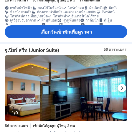
20 ตารางเมตร
เข้าพักได้สูงสุด: ผู้ใหญ่ 2 คน
1 เตียงคิงไซส์
กาต้มน้ำไฟฟ้า
ของใช้ในห้องน้ำ
ไดร์เป่าผม
ผ้าเช็ดตัว
ฝักบัว
ห้องน้ำส่วนตัว
ห้องอาบน้ำฝักบัวและอ่างอาบน้ำแยกกัน
โทรทัศน์
โทรทัศน์ดาวเทียม/เคเบิล
โทรศัพท์
อินเทอร์เน็ตไร้สาย
เครื่องปรับอากาศ
ผ้าปูที่นอน
ม่านทึบแสง
กาต้มน้ำ
ตู้เย็น
น้ำดื่มบรรจุขวด (ฟรี)
เตียงพับ
โต๊ะทำงาน
หน้าต่าง
ตู้เสื้อผ้า
อุปกรณ์สำหรับรีดผ้า
ตู้เซฟในห้องพัก
เลือกวันเข้าพักเพื่อดูราคา
จูเนียร์ สวีท (Junior Suite)
56 ตารางเมตร
1/9
56 ตารางเมตร
เข้าพักได้สูงสุด: ผู้ใหญ่ 2 คน