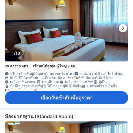
1/18
28 ตารางเมตร
เข้าพักได้สูงสุด: ผู้ใหญ่ 2 คน
บริการสำหรับผู้มีปัญหาด้านการเคลื่อนไหว
กาต้มน้ำไฟฟ้า
ไดร์เป่าผม
ฝักบัว
โทรทัศน์ดาวเทียม/เคเบิล
โทรศัพท์
อินเทอร์เน็ตไร้สาย
เครื่องปรับอากาศ
ม่านทึบแสง
เครื่องชงกาแฟ/ชา
ตู้เย็น
น้ำดื่มบรรจุขวด (ฟรี)
โต๊ะทำงาน
ตู้เสื้อผ้า
อุปกรณ์สำหรับรีดผ้า
ตู้เซฟในห้องพัก
ห้องปลอดบุหรี่
เลือกวันเข้าพักเพื่อดูราคา
ห้องมาตรฐาน (Standard Room)