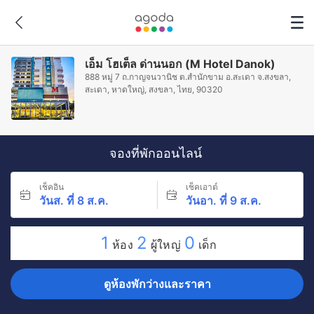
เอ็ม โฮเต็ล ด่านนอก (M Hotel Danok)
888 หมู่ 7 ถ.กาญจนวานิช ต.สำนักขาม อ.สะเดา จ.สงขลา,
สะเดา, หาดใหญ่, สงขลา, ไทย, 90320
จองที่พักออนไลน์
เช็คอิน
เช็คเอาต์
วันส. ที่ 8 ส.ค.
วันอา. ที่ 9 ส.ค.
1
2
0
ห้อง
ผู้ใหญ่
เด็ก
ดูห้องพักว่างและราคา