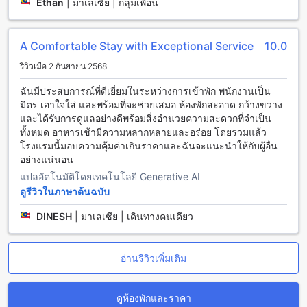
Ethan
|
มาเลเซีย | กลุ่มเพื่อน
ที่สุดในเช้าวันที่คุณเข้าพัก
ห้องพักหลากหลายสไตล์ที่ เอ็ม โฮเต็ล ด่านนอก สำหรับความ
A Comfortable Stay with Exceptional Service
10.0
สะดวกสบายของคุณ
รีวิวเมื่อ 2 กันยายน 2568
เอ็ม โฮเต็ล ด่านนอก มีตัวเลือกห้องพักที่ตอบโจทย์ทุกความ
ต้องการ ไม่ว่าจะเป็น Standard King ขนาด 28 ตารางเมตร
ฉันมีประสบการณ์ที่ดีเยี่ยมในระหว่างการเข้าพัก พนักงานเป็น
พร้อมเตียงคู่ใหญ่ที่ให้ความรู้สึกกว้างขวาง หรือ Corner Room ที่มี
มิตร เอาใจใส่ และพร้อมที่จะช่วยเสมอ ห้องพักสะอาด กว้างขวาง
พื้นที่ถึง 40 ตารางเมตร ซึ่งเป็นห้องมุมที่ให้ความเป็นส่วนตัวและ
และได้รับการดูแลอย่างดีพร้อมสิ่งอำนวยความสะดวกที่จำเป็น
ความสะดวกสบายอย่างเต็มที่ สำหรับผู้ที่ชอบพักผ่อนกับเพื่อนหรือ
ทั้งหมด อาหารเช้ามีความหลากหลายและอร่อย โดยรวมแล้ว
ครอบครัว ห้อง Standard Twin ขนาด 28 ตารางเมตร พร้อมเตียง
โรงแรมนี้มอบความคุ้มค่าเกินราคาและฉันจะแนะนำให้กับผู้อื่น
เดี่ยวสองเตียงก็เป็นตัวเลือกที่เหมาะสม นอกจากนี้ยังมี Deluxe
อย่างแน่นอน
Room ขนาดใหญ่ถึง 42 ตารางเมตร สำหรับผู้ที่ต้องการความ
แปลอัตโนมัติโดยเทคโนโลยี Generative AI
หรูหราและพื้นที่ใช้สอยมากขึ้น การจองห้องพักเหล่านี้ผ่าน Agoda
ดูรีวิวในภาษาต้นฉบับ
จะทำให้คุณได้รับราคาที่ดีที่สุดและประสบการณ์การจองที่ง่าย
และไร้กังวล ช่วยให้คุณมีเวลามากขึ้นเพื่อเพลิดเพลินกับการเดิน
DINESH
|
มาเลเซีย | เดินทางคนเดียว
ทางและพักผ่อนอย่างเต็มที่
สะเดา: จุดพักผ่อนเหนือระดับในหาดใหญ่
อ่านรีวิวเพิ่มเติม
สะเดาเป็นเมืองเล็กชายฝั่งที่ตั้งอยู่ในเขตอำเภอหาดใหญ่ จังหวัด
สงขลา และเป็นสถานที่ท่องเที่ยวที่ได้รับความนิยมในภูมิภาคใต้
ดูห้องพักและราคา