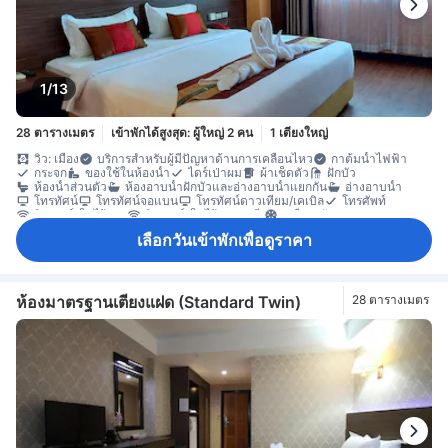
1/13
28 ตารางเมตร
เข้าพักได้สูงสุด: ผู้ใหญ่ 2 คน
1 เตียงใหญ่
วิว: เมือง
บริการสำหรับผู้มีปัญหาด้านการเคลื่อนไหว
กาต้มน้ำไฟฟ้า
กระจก
ของใช้ในห้องน้ำ
ไดร์เป่าผม
ผ้าเช็ดตัว
ฝักบัว
ห้องน้ำส่วนตัว
ห้องอาบน้ำฝักบัวและอ่างอาบน้ำแยกกัน
อ่างอาบน้ำ
โทรทัศน์
โทรทัศน์จอแบน
โทรทัศน์ดาวเทียม/เคเบิล
โทรศัพท์
อินเทอร์เน็ตไร้สาย
อินเทอร์เน็ตไร้สาย (ฟรี)
เครื่องปรับอากาศ
บริการโทรปลุก
ผ้าปูที่นอน
ม่านทึบแสง
กาแฟสำเร็จรูป (ฟรี)
เลือกวันเข้าพักเพื่อดูราคา
เครื่องชงกาแฟ/ชา
ตู้เย็น
น้ำดื่มบรรจุขวด (ฟรี)
เตียงพับ
โต๊ะทำงาน
พื้นที่นั่งเล่น
หน้าต่าง
ห้องเชื่อมถึงกัน
ตู้เสื้อผ้า
อุปกรณ์สำหรับรีดผ้า
ตู้เซฟในห้องพัก
ห้องมาตรฐานเตียงแฝด (Standard Twin)
28 ตารางเมตร