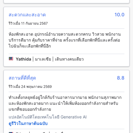
เพื่อให้คุณรู้สึกสะดวกสบายตลอดการเข้าพักของคุณ ห้องพักทุก
ห้องมีเครื่องปรับอากาศให้คุณสามารถควบคุมอุณหภูมิได้อย่าง
สะดวกและสะอาด
10.0
สบายใจ นอกจากนี้ยังมีเสื้อผ้าคลุมอาบน้ำที่พร้อมใช้งานให้คุณเพื่อ
ให้คุณสามารถผ่อนคลายในห้องพักได้อย่างสะดวกสบาย นอกจาก
รีวิวเมื่อ 11 กันยายน 2567
นี้ยังมีหนังสือพิมพ์รายวันให้คุณอ่านเพื่อประทับใจในช่วงเช้า
ห้องพักสะอาด อุปกรณ์อำนวยความสะดวกครบ วิวสวย พนักงาน
นอกจากนี้ยังมีเครื่องเป่าผมให้คุณใช้งานเพื่อให้คุณสามารถแต่ง
บริการดีมาก คุ้มกับราคาที่จ่าย ครั้งแรกที่เลือกพักที่นี่และครั้งต่อ
ตัวให้สวยงามก่อนออกไปเที่ยวได้อย่างสะดวกสบาย นอกจากนี้ยังมี
ไปฉันก็จะเลือกพักที่นี่อีก
โทรทัศน์และเครื่องเล่น DVD ให้คุณสามารถรับชมภาพยนตร์หรือ
รายการทีวีที่คุณชื่นชอบได้ในห้องพัก นอกจากนี้ยังมีมินิบาร์ที่มี
เครื่องดื่มและของว่างต่างๆ เพื่อให้คุณสามารถสัมผัสกับความ
Yathida
|
มาเลเซีย | เดินทางคนเดียว
สะดวกสบายได้อย่างเต็มที่ในห้องพักของคุณ
สิ่งอำนวยความสะดวกในการรับประทานอาหารที่เอ็ม โฮเต็ล ด่าน
สถานที่ดีที่สุด
8.8
นอก
รีวิวเมื่อ 24 พฤษภาคม 2569
เอ็ม โฮเต็ล ด่านนอก ให้บริการร้านอาหารภายในสถานที่ที่น่าตื่น
ทำเลตั้งกลยุทธ์อยู่ใกล้กับร้านอาหารมากมาย พนักงานสุภาพมาก
เต้นและอบอุ่น ที่นี่คุณสามารถสัมผัสกับบรรยากาศที่เป็นกันเอง
และห้องพักสะอาดมาก แนะนำให้เพิ่มห้องออกกำลังกายสำหรับ
และเพลิดเพลินไปกับอาหารที่อร่อยที่สุดที่เสิร์ฟในร้านอาหาร หาก
แขกที่ชอบออกกำลังกาย
คุณต้องการพักผ่อนในห้องพักของคุณ คุณยังสามารถสั่งอาหาร
แปลอัตโนมัติโดยเทคโนโลยี Generative AI
ผ่านบริการห้องพักได้เช่นกัน นอกจากนี้ยังมีการทำความสะอาด
ดูรีวิวในภาษาต้นฉบับ
ห้องประจำวันเพื่อให้คุณได้รับประสบการณ์การพักผ่อนที่ดีที่สุด
และอย่าลืมมาสัมผัสกับบุฟเฟ่ต์อาหารเช้าที่หลากหลายและอร่อย