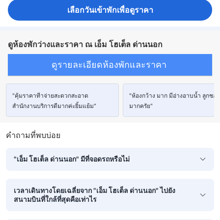
เลือกวันเข้าพักเพื่อดูราคา
ดูห้องพักว่างและราคา ณ เอ็ม โฮเต็ล ด่านนอก
ดูรายละเอียดห้องพักและราคา
"คุ้มราคาทีาจ่ายสะดวกสะอาด
"ห้องกว้าง มาก มีอ่างอาบน้ำ ลูกชอ
สำนักงานบริการดีมากค่ะยิ้มแย้ม"
มากครัย"
คำถามที่พบบ่อย
"เอ็ม โฮเต็ล ด่านนอก" มีที่จอดรถหรือไม่
เวลาเดินทางโดยเฉลี่ยจาก "เอ็ม โฮเต็ล ด่านนอก" ไปยัง
สนามบินที่ใกล้ที่สุดคือเท่าไร