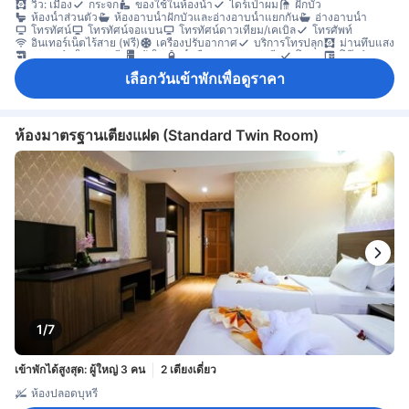
วิว: เมือง
กระจก
ของใช้ในห้องน้ำ
ไดร์เป่าผม
ฝักบัว
ห้องน้ำส่วนตัว
ห้องอาบน้ำฝักบัวและอ่างอาบน้ำแยกกัน
อ่างอาบน้ำ
โทรทัศน์
โทรทัศน์จอแบน
โทรทัศน์ดาวเทียม/เคเบิล
โทรศัพท์
อินเทอร์เน็ตไร้สาย (ฟรี)
เครื่องปรับอากาศ
บริการโทรปลุก
ม่านทึบแสง
กาแฟสำเร็จรูป (ฟรี)
ตู้เย็น
น้ำดื่มบรรจุขวด (ฟรี)
โซฟา
โต๊ะทำงาน
พื้นที่นั่งเล่น
ห้องนั่งเล่นแยกต่างหาก
ตู้เสื้อผ้า
อุปกรณ์สำหรับรีดผ้า
เลือกวันเข้าพักเพื่อดูราคา
ตู้เซฟในห้องพัก
ห้องสูบบุหรี่ได้
ห้องมาตรฐานเตียงแฝด (Standard Twin Room)
1/7
เข้าพักได้สูงสุด: ผู้ใหญ่ 3 คน
2 เตียงเดี่ยว
ห้องปลอดบุหรี่