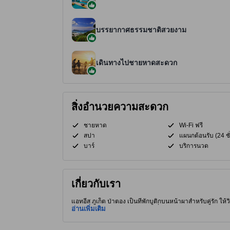
บรรยากาศธรรมชาติสวยงาม
เดินทางไปชายหาดสะดวก
สิ่งอำนวยความสะดวก
ชายหาด
Wi-Fi ฟรี
สปา
แผนกต้อนรับ (24 ชั
บาร์
บริการนวด
เกี่ยวกับเรา
แอทอีส ภูเก็ต ป่าตอง เป็นที่พักบูติกบนหน้าผาสำหรับคู่รัก
เทอเรซสำหรับผ่อนคลาย สปาในที่พักให้บริการนวดอโรม่าแบบ
อ่านเพิ่มเติม
จุดถ่ายภาพในป่าตอง เหมาะสำหรับผู้เดินทาง 2 คน อยู่ใกล
บาร์ข้างสระที่หรูหรา เข้าถึงชายหาดเฉพาะสำหรับอาบแดดและก