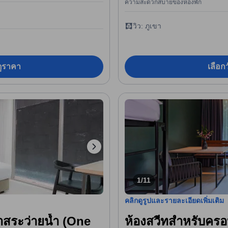
ความสะดวกสบายของห้องพัก
วิว: ภูเขา
อดูราคา
เลือกว
1/11
คลิกดูรูปและรายละเอียดเพิ่มเติม
าสระว่ายน้ำ (One
ห้องสวีทสำหรับครอ