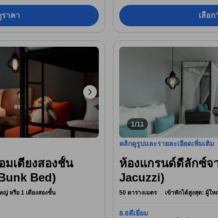
อดูราคา
เลือกว
1/11
คลิกดูรูปและรายละเอียดเพิ่มเติม
อมเตียงสองชั้น
ห้องแกรนด์ดีลักซ์จ
 Bunk Bed)
Jacuzzi)
หญ่ หรือ 1 เตียงสองชั้น
50 ตารางเมตร
เข้าพักได้สูงสุด: ผู้ใ
8.6
ดีเยี่ยม