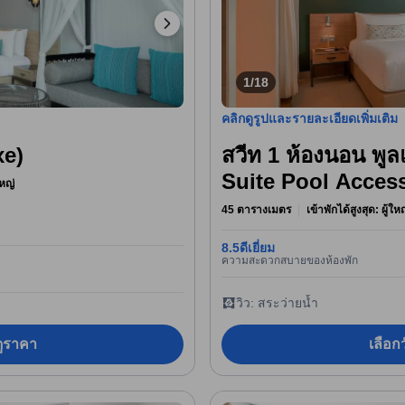
1/18
คลิกดูรูปและรายละเอียดเพิ่มเติม
xe)
สวีท 1 ห้องนอน พ
Suite Pool Acces
หญ่
45 ตารางเมตร
เข้าพักได้สูงสุด: ผู้ใ
8.5
ดีเยี่ยม
ความสะดวกสบายของห้องพัก
วิว: สระว่ายน้ำ
อดูราคา
เลือกว