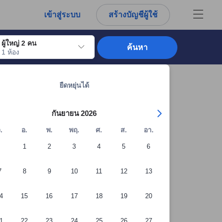
การณ์ตรงของผู้เข้าพักอย่างแท้จริง
เข้าสู่ระบบ
สร้างบัญชีผู้ใช้
ผู้ใหญ่ 2 คน
ค้นหา
1 ห้อง
อไปถึงวันเช็คอินที่ต้องการ ให้กดปุ่ม Enter เพื่อเลือกวันเช็คอินดังกล่าว ทำซ้ำขั้นต
ดูที่พักทั้งหมดในภูเก็ต: 12,290 แห่ง
ยืดหยุ่นได้
กันยายน 2026
.
อ.
พ.
พฤ.
ศ.
ส.
อา.
1
2
3
4
5
6
7
8
9
10
11
12
13
4
15
16
17
18
19
20
+54 รูปภาพจากผู้เข้าพัก
1
22
23
24
25
26
27