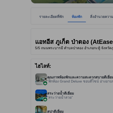
รายละเอียดที่พัก
ห้องพัก
สิ่งอำนวยควา
ที่พักเป็นผู้กำหนดระดับดาวเพื่อเป็นแนวทางให้ผู้เข้
tooltip
5 ดาวจาก 5 ดาว
แอทอีส ภูเก็ต ป่าตอง (AtEas
5/5 ถนนพระบารมี ตำบลป่าตอง อำเภอกะทู้ จังหวัดภูเ
ไฮไลท์:
คุณภาพห้องพักและความสะดวกสบายดีเยี่ย
พักห้อง Grand Deluxe ชอบดีไซน์ อ่างอา
สระว่ายน้ำดีเยี่ยม
สระว่ายน้ำสวย
สปาดีเยี่ยม