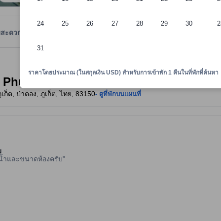
24
25
26
27
28
29
30
2
มสะดวก
รีวิว
ตำแหน่งที่ตั้ง
นโยบายที่พัก
31
าพักทราบถึงความสะดวกสบายและสิ่งอำนวยความสะดวกที่คาดว่าน่าจะได้รับ ณ ท
ราคาโดยประมาณ (ในสกุลเงิน USD) สำหรับการเข้าพัก 1 คืนในที่พักที่ค้นหา
e Phuket Patong )
ก็ต, ป่าตอง, ภูเก็ต, ไทย, 83150
- ดูที่พักบนแผนที่
ม
บน้ำและขนาดห้องครับ