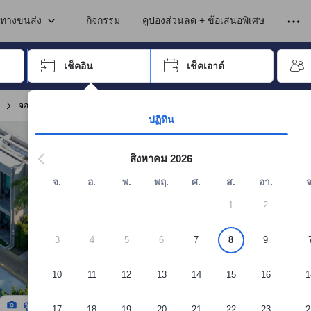
เข้าพัก ดังนั้น คะแนนรีวิวและความคิดเห็นที่แสดงบนอโกด้า จึงมาจากประสบ
นทางขนส่ง
กิจกรรม
คูปองส่วนลด + ข้อเสนอพิเศษ
อปุ่ม Tab เพื่อเลื่อนหาคำที่ต้องการ แล้วกดปุ่ม Enter เพื่อเลือก
เช็คอิน
เช็คเอาต์
กด Enter เพื่อเลือกวันที่ ใช้ปุ่มลูกศรเพื่อเลือกวันเช็คอินและเช็คเอาต์ เมื่
จอง แอทอีส ภูเก็ต ป่าตอง
ปฏิทิน
สิงหาคม 2026
จ.
อ.
พ.
พฤ.
ศ.
ส.
อา.
จ
1
2
3
4
5
6
7
8
9
10
11
12
13
14
15
16
1
ดูรูปทั้งหมด
17
18
19
20
21
22
23
2