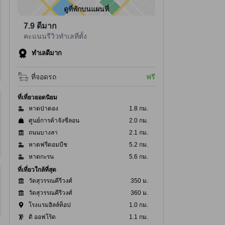
ดูที่พักบนแผนที่
7.9
ดีมาก
คะแนนรีวิวทำเลที่ตั้ง
ทำเลดีมาก
ที่จอดรถ
ฟรี
ที่เที่ยวยอดนิยม
หาดป่าตอง
1.8 กม.
ศูนย์การค้าจังซีลอน
2.0 กม.
ถนนบางลา
2.1 กม.
หาดฟรีดอมบีช
5.2 กม.
หาดกะรน
5.6 กม.
ที่เที่ยวใกล้ที่สุด
วัดสุวรรณคีรีวงศ์
350 ม.
วัดสุวรรณคีรีวงศ์
360 ม.
โรงแรมฮิลล์ท็อป
1.0 กม.
ดิ ออฟโร้ด
1.1 กม.