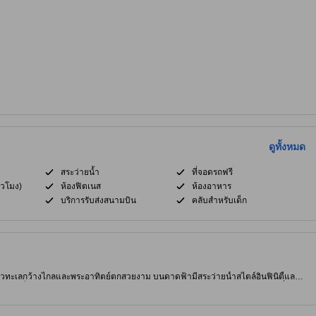
ดูทั้งหมด
สระว่ายน้ำ
ที่จอดรถฟรี
่วโมง)
ห้องฟิตเนส
ห้องอาหาร
บริการรับส่งสนามบิน
คลับสำหรับเด็ก
 ให้วิวทะเลกว้างไกลและพระอาทิตย์ตกสวยงาม บนดาดฟ้ามีสระว่ายน้ำสไตล์อินฟินิตี้และ
ไทยเป็นเอกลักษณ์ พร้อมบริการแตะส่วนตัวและรถรับส่งไปยังแหล่งบันเทิงยามค่ำและ
้ชายหาดทรายทอง ร้านอาหารริมหาด กิจกรรมทางน้ำ และสถานบันเทิง เพลิดเพลินกับ
ีฬาทางน้ำ และทัวร์ท้องถิ่นแบบสั่งทำ ห้องพักมีเครื่องปรับอากาศ ให้บริการฟรี