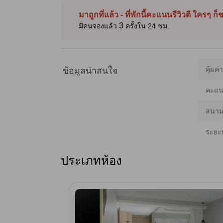
Wi‑Fi และมาพร้อมระเบียงหรือเทอเรซส่วนตัว—บางห้องมองเห
สนามมวยป่าตอง ศูนย์การค้าจังซีลอน และป่าตองโอทอปช็อปปิ้
จึงอาจมีความคลาดเคลื่อนได้]
มาถูกที่แล้ว - ที่พักนี้คะแนนรีวิวดี ใครๆ ก
3
มีคนจองแล้ว
ครั้งใน 24 ชม.
คุ้มค่
ข้อมูลน่าสนใจ
คะแนน
สนามบ
ระยะ
ประเภทห้อง