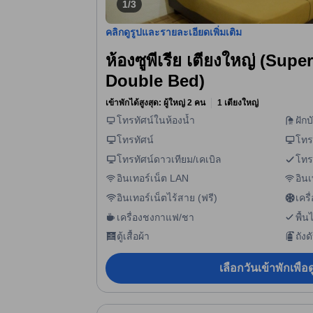
1/3
คลิกดูรูปและรายละเอียดเพิ่มเติม
ห้องซูพีเรีย เตียงใหญ่ (Sup
Double Bed)
เข้าพักได้สูงสุด: ผู้ใหญ่ 2 คน
1 เตียงใหญ่
โทรทัศน์ในห้องน้ำ
ฝักบ
โทรทัศน์
โทร
โทรทัศน์ดาวเทียม/เคเบิล
โทร
อินเทอร์เน็ต LAN
อินเ
อินเทอร์เน็ตไร้สาย (ฟรี)
เคร
เครื่องชงกาแฟ/ชา
พื้น
ตู้เสื้อผ้า
ถังด
เลือกวันเข้าพักเพื่