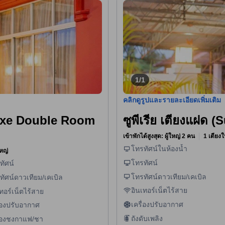
1/1
คลิกดูรูปและรายละเอียดเพิ่มเติม
eluxe Double Room
ซูพีเรีย เตียงแฝด 
เข้าพักได้สูงสุด: ผู้ใหญ่ 2 คน
1 เตียงใ
โทรทัศน์ในห้องน้ำ
หญ่
โทรทัศน์
ทัศน์
โทรทัศน์ดาวเทียม/เคเบิล
ทัศน์ดาวเทียม/เคเบิล
อินเทอร์เน็ตไร้สาย
ทอร์เน็ตไร้สาย
เครื่องปรับอากาศ
ื่องปรับอากาศ
ถังดับเพลิง
ื่องชงกาแฟ/ชา