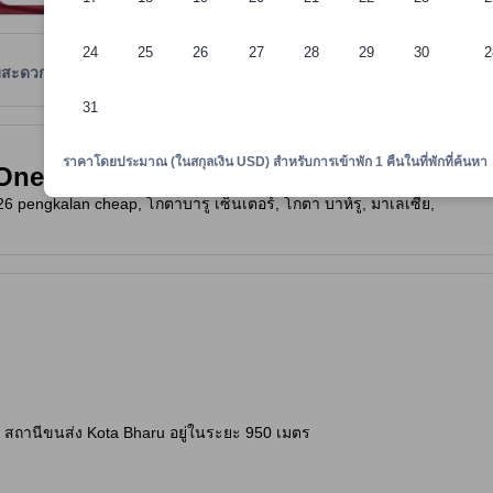
24
25
26
27
28
29
30
2
มสะดวก
รีวิว
ตำแหน่งที่ตั้ง
นโยบายที่พัก
31
าพักทราบถึงความสะดวกสบายและสิ่งอำนวยความสะดวกที่คาดว่าน่าจะได้รับ ณ ท
ราคาโดยประมาณ (ในสกุลเงิน USD) สำหรับการเข้าพัก 1 คืนในที่พักที่ค้นหา
One Hotel)
26 pengkalan cheap, โกตาบารู เซ็นเตอร์, โกตา บาห์รู, มาเลเซีย,
 สถานีขนส่ง Kota Bharu อยู่ในระยะ 950 เมตร