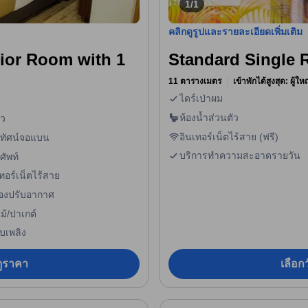
1/1
คลิกดูรูปและรายละเอียดเพิ่มเติม
erior Room with 1
Standard Single
11 ตารางเมตร
เข้าพักได้สูงสุด: ผู้ใ
ไดร์เป่าผม
ห้องน้ำส่วนตัว
ัว
อินเทอร์เน็ตไร้สาย (ฟรี)
ทัศน์จอแบน
บริการทำความสะอาดรายวัน
ศัพท์
ทอร์เน็ตไร้สาย
ื่องปรับอากาศ
ไม้/ปาเกต์
ับเพลิง
อดูราคา
เลือกว