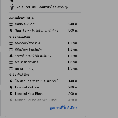
ทำเลยอดเยี่ยม - เดินเที่ยวได้สะดวก
สถานที่ที่เดินไปได้
มัสยิด อัน นาอิม
240 ม.
วิทยาลัยเทคโนโลยีนานาชาติคอสโมพอยต์
500 ม.
ที่เที่ยวยอดนิยม
พิพิธภัณฑ์สงคราม
1.1 กม.
พิพิธภัณฑ์รัฐกลันตัน
1.1 กม.
ปาซาร์ เบซาร์ ซิติ คอดิจาห์
1.1 กม.
พระราชวังจาฮาร์
1.3 กม.
ธนาคารกราปู
1.5 กม.
ที่เที่ยวใกล้ที่สุด
โรงพยาบาล ราชา เปอเรมปวน ไซย์นับ2
140 ม.
Hospital Psikiatri
280 ม.
Hospital Kota Bharu
300 ม.
Rumah Persatuan Seni Silat Cekak Malaysia Cawangan Kelantan
420 ม.
สำนักงานตรวจคนเข้าเมือง
500 ม.
ดูสถานที่ใกล้เคียง