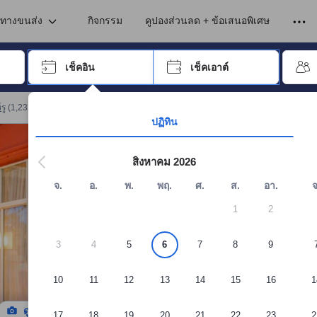
เข้าพัก ดังนั้น คะแนนรีวิวและความคิดเห็นที่แสดงบนอโกด้า จึงมาจากประสบ
ในโกตา บาห์รู
นทางขนส่ง
กิจกรรม
คูปองส่วนลด + ข้อเสนอพิเศษ
อปุ่ม Tab เพื่อเลื่อนหาคำที่ต้องการ แล้วกดปุ่ม Enter เพื่อเลือก
เช็คอิน
เช็คเอาต์
กด Enter เพื่อเลือกวันที่ ใช้ปุ่มลูกศรเพื่อเลือกวันเช็คอินและเช็คเอาต์ เมื่
รู
(
1,232
)
จอง โรงแรมเมนารา วัน
ปฏิทิน
สิงหาคม 2026
จ.
อ.
พ.
พฤ.
ศ.
ส.
อา.
จ
1
2
3
4
5
6
7
8
9
10
11
12
13
14
15
16
1
ดูรูปทั้งหมด
17
18
19
20
21
22
23
2