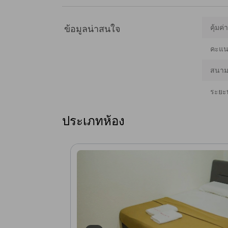
ถิ่น พิพิธภัณฑ์ ชายหาดริมฝั่ง และงานฝีมือแบบดั้งเดิม [เนื
คุ้มค่
ข้อมูลน่าสนใจ
คะแนน
สนามบ
ระยะ
ประเภทห้อง