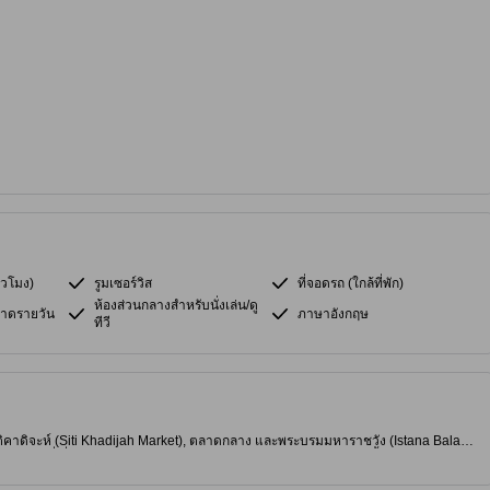
่วโมง)
รูมเซอร์วิส
ที่จอดรถ (ใกล้ที่พัก)
ห้องส่วนกลางสำหรับนั่งเล่น/ดู
าดรายวัน
ภาษาอังกฤษ
ทีวี
ติคาดิจะห์ (Siti Khadijah Market), ตลาดกลาง และพระบรมมหาราชวัง (Istana Balai
มีไว‑ไฟที่เชื่อถือได้ มุมทำงานเฉพาะ โทรทัศน์จอแบน และห้องอาบน้ำทันสมัยพร้อม
มมีบริการรับฝากแขกและเช็คอินตลอด 24 ชั่วโมง บริการทำความสะอาดรายวัน และรูม
เพียงพอภายในโรงแรมและทำเลที่ตั้งอยู่ใจกลางเมือง เหมาะเป็นฐานสำหรับสำรวจตลาดท้อง