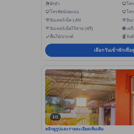
ฝักบัว
โทร
โทรทัศน์จอแบน
โทร
อินเทอร์เน็ต LAN
อินเ
อินเทอร์เน็ตไร้สาย (ฟรี)
เคร
พื้นไม้/ปาเกต์
ถังด
เลือกวันเข้าพักเพื่
1/1
คลิกดูรูปและรายละเอียดเพิ่มเติม