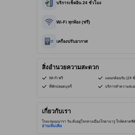
บริการเช็คอิน 24 ชั่วโมง
Wi-Fi ทุกห้อง (ฟรี)
เครื่องปรับอากาศ
สิ่งอำนวยความสะดวก
Wi-Fi ฟรี
แผนกต้อนรับ (24 ชั
ที่พักปลอดบุหรี่
บริการทำความสะอ
เกี่ยวกับเรา
โรงแรมเมนารา วัน ตั้งอยู่ใจกลางเมืองโกตาบารู ใกล้ตลาดซิ
Besar) ที่มีความสำคัญทางประวัติศาสตร์ ห้องพักสะดวกสบาย
อ่านเพิ่มเติม
ไดร์เป่าผม หลายห้องมองเห็นวิวเมืองหรือสวนภายใน โรงแร
เซอร์วิสที่เอาใจใส่ เพื่อการเข้าพักที่ไร้กังวล มีที่จอดรถ