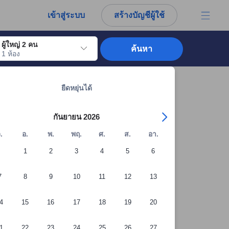
การณ์ตรงของผู้เข้าพักอย่างแท้จริง
เข้าสู่ระบบ
สร้างบัญชีผู้ใช้
ผู้ใหญ่ 2 คน
ค้นหา
1 ห้อง
อไปถึงวันเช็คอินที่ต้องการ ให้กดปุ่ม Enter เพื่อเลือกวันเช็คอินดังกล่าว ทำซ้ำขั้นต
ดูที่พักทั้งหมดในโกตา บาห์รู: 1,232 แห่ง
ยืดหยุ่นได้
กันยายน 2026
.
อ.
พ.
พฤ.
ศ.
ส.
อา.
1
2
3
4
5
6
7
8
9
10
11
12
13
4
15
16
17
18
19
20
1
22
23
24
25
26
27