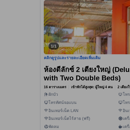
1/1
คลิกดูรูปและรายละเอียดเพิ่มเติม
ห้องดีลักซ์ 2 เตียงใหญ่ (D
with Two Double Beds)
16 ตารางเมตร
เข้าพักได้สูงสุด: ผู้ใหญ่ 4 คน
2 เตียงใ
ฝักบัว
โทร
โทรทัศน์จอแบน
โทร
อินเทอร์เน็ต LAN
อินเ
อินเทอร์เน็ตไร้สาย (ฟรี)
เคร
พัดลม
เคร