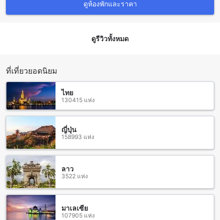
ดูห้องพักและราคา
สะดวกสบาย ในราคาที่ดีที่สุดในประจวบคีรีขันธ์ ไทย ห้องพักที่มี
ให้เลือกมีดังนี้: บังกาโลว์ขนาด 27 ตารางเมตรพร้อมเตียงคิงไซส์
ห้องสวนขนาด 30 ตารางเมตรพร้อมเตียงควีนไซส์หรือเตียงคิง
ไซส์สุพเปอร์ ห้องสแตนดาร์ดขนาด 24 ตารางเมตรพร้อมเตียงคิง
ดูรีวิวทั้งหมด
ไซส์ และห้องวิลล่าขนาด 70 ตารางเมตรพร้อมเตียงคิงไซส์
สามร้อยยอด: สวรรค์แห่งความสงบเงียบในประจวบคีรีขันธ์
ที่เที่ยวยอดนิยม
สามร้อยยอดเป็นสถานที่ท่องเที่ยวที่มีความเป็นเอกลักษณ์ใน
ไทย
ประจวบคีรีขันธ์ ไทย ภูเขาที่สูงและป่าที่อุดมสมบูรณ์ของสามร้อย
130415 แห่ง
ยอดเป็นที่ตั้งของหลายๆ สถานที่ท่องเที่ยวที่น่าสนใจ การเดินทาง
ขึ้นไปยังสามร้อยยอดเป็นการผจญภัยที่น่าตื่นเต้น เพราะคุณจะได้
เห็นวิวที่สวยงามของท้องฟ้าและภูเขาที่ราบรื่น นอกจากนี้ยังมี
ญี่ปุ่น
สถานที่ท่องเที่ยวอื่นๆ เช่น น้ำตกที่สวยงามและวิถีชีวิตของชาว
158993 แห่ง
บ้านที่น่าสนใจ สามร้อยยอดเป็นสถานที่ท่องเที่ยวที่สร้างความสุข
และความผ่อนคลายให้กับผู้ที่มาเยือน
ลาว
วิธีการเดินทางจากสนามบินใกล้เคียงไปยัง มดแดง รีสอร์ท
3522 แห่ง
มดแดง รีสอร์ท เป็นที่พักที่สวยงามและเงียบสงบที่ตั้งอยู่ในสามร้อย
ยอด ประจวบคีรีขันธ์ ไทย หากคุณกำลังมองหาวิธีการเดินทางจาก
มาเลเซีย
สนามบินใกล้เคียงไปยังที่พักนี้ คุณสามารถเลือกใช้บริการรถ
107905 แห่ง