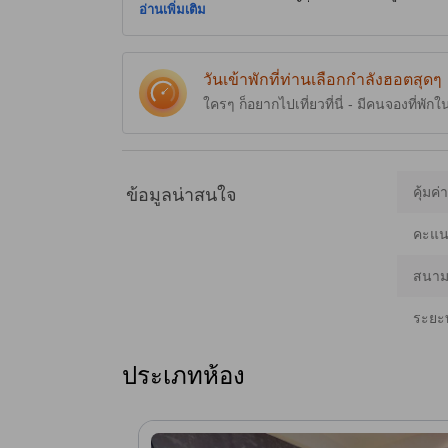
Garden Plaza และตลาดนัดอาเชี่ยนไนท์บาซาร์ เหมาะสำหร
อ่านเพิ่มเติม
บันเทิง ห้องพักมีความทันสมัยและกว้างขวาง พร้อมเครื่องปรับ
เมือง) ของใช้ในห้องน้ำและฝักบัวที่ช่วยให้สดชื่น ภายในม
อาหารเพื่อความง่ายในตอนเช้า ที่จอดรถมีหลังคาและมีทัวร์ท้
ฟรีเพื่อค่ำคืนที่ผ่อนคลายได้ [เนื้อหาบางส่วนใช้เทคโนโลยี G
วันเข้าพักที่ท่านเลือกกำลังฮอตสุดๆ
ใครๆ ก็อยากไปเที่ยวที่นี่ - มีคนจองที่พักใ
คุ้มค่
ข้อมูลน่าสนใจ
คะแนน
สนามบ
ระยะ
ประเภทห้อง