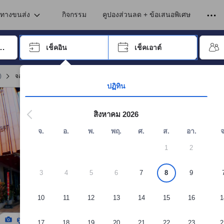
เข้าพัก ดังนั้น คะแนนรีวิวและความคิดเห็นที่แสดงบนอโกด้า จึงมาจากประสบ
นทางขนส่ง
กิจกรรม
คูปองส่วนลด + ข้อเสนอพิเศษ
อปุ่ม Tab เพื่อเลื่อนหาคำที่ต้องการ แล้วกดปุ่ม Enter เพื่อเลือก
เช็คอิน
เช็คเอาต์
กด Enter เพื่อเลือกวันที่ ใช้ปุ่มลูกศรเพื่อเลือกวันเช็คอินและเช็คเอาต์ เมื่
)
จอง โมเดิร์น บัดเจ็ท โฮเทล หาดใหญ่ ประเทศไทย
ปฏิทิน
สิงหาคม 2026
จ.
อ.
พ.
พฤ.
ศ.
ส.
อา.
จ
1
2
3
4
5
6
7
8
9
10
11
12
13
14
15
16
1
ดูรูปทั้งหมด
17
18
19
20
21
22
23
2