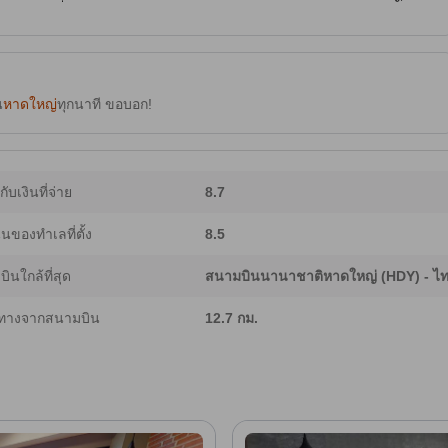
ับคู่เดินทางที่ต้องการความสะดวกในการเดินทางไปยังตลาด อาหารข้างทางและย่าน
อากาศ อินเทอร์เน็ต Wi‑Fi ความเร็วสูงฟรี ระเบียงหรือเทอเรสส่วนตัว (บางห้องมีวิว
ีร้านกาแฟและห้องอาหาร รวมทั้งบริการอาหารเช้าแบบสั่งกลับไปทานและบริการส่ง
องถิ่นคัดสรรเพื่อความสะดวก คุณยังสามารถเพลิดเพลินกับบาร์บนดาดฟ้าที่มีเครื่องดื่ม
enerative AI จึงอาจมีความคลาดเคลื่อนได้]
น
หาดใหญ่
ทุกนาที ขอบอก!
ากับเงินที่จ่าย
8.7
ของทำเลที่ตั้ง
8.5
ินใกล้ที่สุด
สนามบินนานาชาติหาดใหญ่ (HDY) - ไ
ทางจากสนามบิน
12.7 กม.