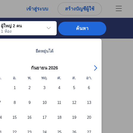
การณ์ตรงของผู้เข้าพักอย่างแท้จริง
เข้าสู่ระบบ
สร้างบัญชีผู้ใช้
ผู้ใหญ่ 2 คน
ค้นหา
1 ห้อง
อไปถึงวันเช็คอินที่ต้องการ ให้กดปุ่ม Enter เพื่อเลือกวันเช็คอินดังกล่าว ทำซ้ำขั้นต
ดูที่พักทั้งหมดในหาดใหญ่: 566 แห่ง
ยืดหยุ่นได้
กันยายน 2026
.
อ.
พ.
พฤ.
ศ.
ส.
อา.
1
2
3
4
5
6
7
8
9
10
11
12
13
4
15
16
17
18
19
20
1
22
23
24
25
26
27