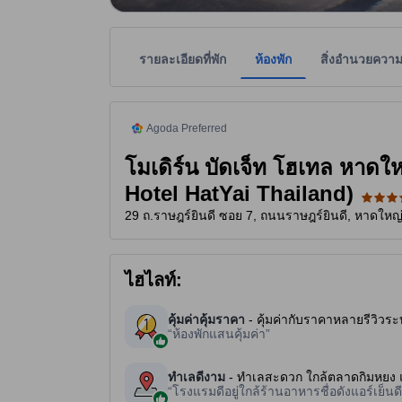
รายละเอียดที่พัก
ห้องพัก
สิ่งอำนวยควา
tooltip
ที่พักแนะนำจากอโกด้า คือ ที่พักที่ได้รับความไว้วา
ที่พักเป็นผู้กำหนดระดับดาวเพื่อเป็นแนวทางให้ผู้เข้
tooltip
3.5 ดาวจาก 5 ดาว
Agoda Preferred
โมเดิร์น บัดเจ็ท โฮเทล หาด
Hotel HatYai Thailand)
29 ถ.ราษฎร์ยินดี ซอย 7, ถนนราษฎร์ยินดี, หาดใหญ
ไฮไลท์:
คุ้มค่าคุ้มราคา
- คุ้มค่ากับราคาหลายรีวิวระบ
ห้องพักแสนคุ้มค่า
ทำเลดีงาม
- ทำเลสะดวก ใกล้ตลาดกิมหยง แ
โรงแรมดีอยู่ใกล้ร้านอาหารชื่อดังแอร์เย็นดี