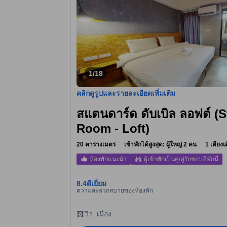
1/18
คลิกดูรูปและรายละเอียดเพิ่มเติม
สแตนดาร์ด ดับเบิล ลอฟต์ (
Room - Loft)
20 ตารางเมตร
เข้าพักได้สูงสุด: ผู้ใหญ่ 2 คน
1 เตียงเด
ห้องพักแนะนำ
ผู้เข้าพักเป็นคู่/คู่รักชอบที่พักนี้
8.4
ดีเยี่ยม
ความสะดวกสบายของห้องพัก
วิว: เมือง