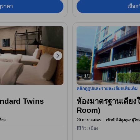
อดูราคา
เลือกว
1/1
คลิกดูรูปและรายละเอียดเพิ่มเติม
andard Twins
ห้องมาตรฐานเตียง
Room)
ี่ยว
20 ตารางเมตร
เข้าพักได้สูงสุด: ผู้ใ
วิว: เมือง