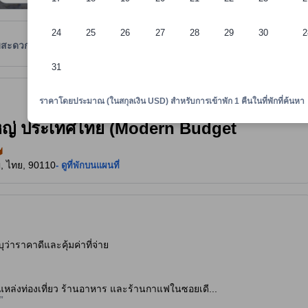
24
25
26
27
28
29
30
2
มสะดวก
รีวิว
ตำแหน่งที่ตั้ง
นโยบายที่พัก
31
งใจและเป็นที่ยอมรับ ทั้งยังลงประกาศกับอโกด้ามาอย่างยาวนาน และผ่านเกณฑ
าพักทราบถึงความสะดวกสบายและสิ่งอำนวยความสะดวกที่คาดว่าน่าจะได้รับ ณ ท
ราคาโดยประมาณ (ในสกุลเงิน USD) สำหรับการเข้าพัก 1 คืนในที่พักที่ค้นหา
ใหญ่ ประเทศไทย (Modern Budget
่, ไทย, 90110
- ดูที่พักบนแผนที่
ุว่าราคาดีและคุ้มค่าที่จ่าย
หล่งท่องเที่ยว ร้านอาหาร และร้านกาแฟในซอยเดี...