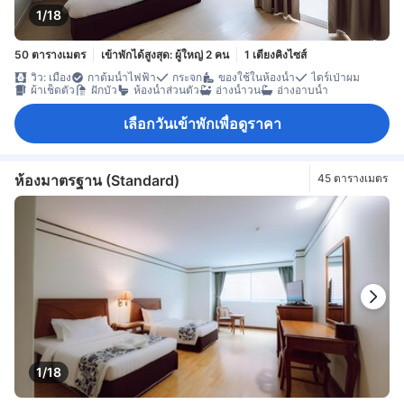
1/18
50 ตารางเมตร
เข้าพักได้สูงสุด: ผู้ใหญ่ 2 คน
1 เตียงคิงไซส์
วิว: เมือง
กาต้มน้ำไฟฟ้า
กระจก
ของใช้ในห้องน้ำ
ไดร์เป่าผม
ผ้าเช็ดตัว
ฝักบัว
ห้องน้ำส่วนตัว
อ่างน้ำวน
อ่างอาบน้ำ
เลือกวันเข้าพักเพื่อดูราคา
ห้องมาตรฐาน (Standard)
45 ตารางเมตร
1/18