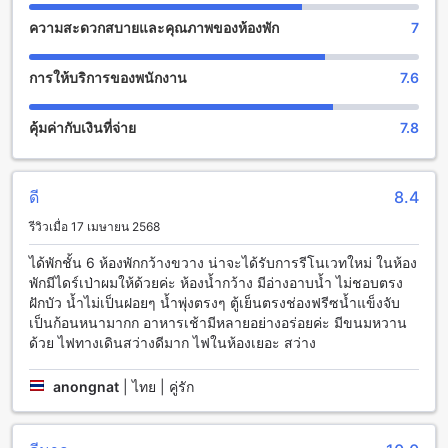
ทางกายภาพ
ความสะดวกสบายและคุณภาพของห้องพัก
7
โรงแรมมรกต ตั้งอยู่ในที่ตั้งที่ยอดเยี่ยมในชุมพร และมีสิ่งอำนวย
ความสะดวกที่น่าตื่นตาตื่นใจสำหรับการออกกำลังกายและ
การให้บริการของพนักงาน
7.6
กิจกรรมทางกายภาพมากมายที่คุณสามารถเลือกใช้ได้ โรงแรม
มรกตมีสระว่ายน้ำในร่มและสระว่ายน้ำกลางแจ้งที่สะดวกสบาย
คุ้มค่ากับเงินที่จ่าย
7.8
สำหรับผู้ที่ต้องการสัมผัสกับน้ำในระหว่างการเล่นกีฬา นอกจากนี้
ยังมีชายหาดที่สวยงามที่คุณสามารถเดินเล่นหรือออกกำลังกายริม
ชายหาดได้
ดี
8.4
สิ่งอำนวยความสะดวกที่โรงแรมมรกต
รีวิวเมื่อ 17 เมษายน 2568
โรงแรมมรกต ให้บริการสิ่งอำนวยความสะดวกมากมาย เพื่อให้
ได้พักชั้น 6 ห้องพักกว้างขวาง น่าจะได้รับการรีโนเวทใหม่ ในห้อง
แขกผู้มาพักมีความสะดวกสบายในการเข้าพัก ที่นี่มีบริการซักรีด
พักมีไดร์เป่าผมให้ด้วยค่ะ ห้องน้ำกว้าง มีอ่างอาบน้ำ ไม่ชอบตรง
รับส่งอาหารในห้อง ตู้นิรภัย บริการเจ้าหน้าที่ต้อนรับและให้คำ
ฝักบัว น้ำไม่เป็นฝอยๆ น้ำพุ่งตรงๆ ตู้เย็นตรงช่องฟรีซน้ำแข็งจับ
แนะนำ สัญญาณ Wi-Fi ให้บริการในพื้นที่สาธารณะ มีพื้นที่สูบ
เป็นก้อนหนามากก อาหารเช้ามีหลายอย่างอร่อยค่ะ มีขนมหวาน
บุหรี่ที่กำหนดไว้ และยังมี Wi-Fi ฟรีในทุกห้องพัก เครื่องซักผ้าแห้ง
ด้วย ไฟทางเดินสว่างดีมาก ไฟในห้องเยอะ สว่าง
การจัดเก็บกระเป๋าเดินทาง และการทำความสะอาดห้องประจำวัน
anongnat
|
ไทย | คู่รัก
สิ่งอำนวยความสะดวกในการเดินทางที่โรงแรมมรกต
โรงแรมมรกต ให้บริการสิ่งอำนวยความสะดวกในการเดินทาง