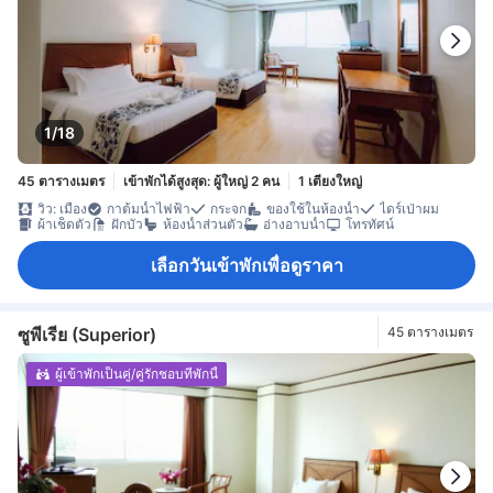
1/18
45 ตารางเมตร
เข้าพักได้สูงสุด: ผู้ใหญ่ 2 คน
1 เตียงใหญ่
วิว: เมือง
กาต้มน้ำไฟฟ้า
กระจก
ของใช้ในห้องน้ำ
ไดร์เป่าผม
ผ้าเช็ดตัว
ฝักบัว
ห้องน้ำส่วนตัว
อ่างอาบน้ำ
โทรทัศน์
เลือกวันเข้าพักเพื่อดูราคา
ซูพีเรีย (Superior)
45 ตารางเมตร
ผู้เข้าพักเป็นคู่/คู่รักชอบที่พักนี้