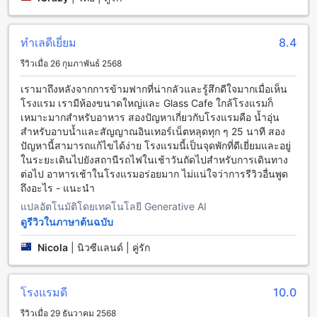
อาหารหลากหลายทางเลือก สำหรับผู้เข้าพัก สามารถเลือกใช้
บริการที่ห้องกาแฟ ร้านอาหาร หรือรับประทานในห้องพักได้ตาม
ความสะดวกสบายของท่านเอง นอกจากนี้ยังมีบริการรูมเซอร์วิสที่
ทำเลดีเยี่ยม
8.4
ให้บริการตลอด 24 ชั่วโมง และการทำความสะอาดห้องพักทุกวัน
รีวิวเมื่อ 26 กุมภาพันธ์ 2568
ที่จะทำให้ท่านรับประทานอาหารได้ในบรรยากาศที่สะดวกสบาย
โรงแรมยังมีบริการอาหารเช้าบุฟเฟ่ต์และอาหารเช้าที่สามารถ
เรามาถึงหลังจากการข้ามฟากที่น่ากลัวและรู้สึกดีใจมากเมื่อเห็น
เลือกได้ตามความชอบของท่าน และมีเมนูอาหารทวีคูณที่มีให้
โรงแรม เรามีห้องขนาดใหญ่และ Glass Cafe ใกล้โรงแรมก็
บริการ
เหมาะมากสำหรับอาหาร สองปัญหาเกี่ยวกับโรงแรมคือ น้ำอุ่น
สำหรับอาบน้ำและสัญญาณอินเทอร์เน็ตหลุดทุก ๆ 25 นาที สอง
ห้องพักที่โรงแรมมรกต
ปัญหานี้สามารถแก้ไขได้ง่าย โรงแรมนี้เป็นจุดพักที่ดีเยี่ยมและอยู่
ในระยะเดินไปยังสถานีรถไฟในเช้าวันถัดไปสำหรับการเดินทาง
โรงแรมมรกต ให้บริการห้องพักที่หลากหลายเพื่อตอบสนองความ
ต่อไป อาหารเช้าในโรงแรมอร่อยมาก ไม่แน่ใจว่าการรีวิวอื่นพูด
ต้องการของผู้เข้าพักทุกคน ห้อง Deluxe มีพื้นที่กว้างถึง 50 ตาราง
ถึงอะไร - แนะนำ
เมตร พร้อมเตียงขนาดคิงไซส์ ให้คุณสัมผัสประสบการณ์การพัก
แปลอัตโนมัติโดยเทคโนโลยี Generative AI
ผ่อนที่หรูหราและสะดวกสบาย สำหรับคู่รักหรือคนเดี่ยวที่ต้องการ
ความเป็นส่วนตัว ห้อง Standard มีพื้นที่ 45 ตารางเมตรพร้อม
ดูรีวิวในภาษาต้นฉบับ
เตียงคู่ ส่วนห้อง Superior มีพื้นที่เช่นเดียวกับห้อง Standard แต่มี
Nicola
|
นิวซีแลนด์ | คู่รัก
เตียงขนาดคิงไซส์ ทำให้คุณได้รับประสบการณ์การพักผ่อนที่
สะดวกสบายอย่างเต็มที่
โรงแรมดี
10.0
เมืองชุมพร: แหล่งท่องเที่ยวสุดมหัศจรรย์ในชุมพร
รีวิวเมื่อ 29 ธันวาคม 2568