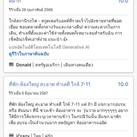
อย่างครบวงจร ท่านสามารถใช้บริการรถรับส่งสนามบินเพื่อเดิน
ดีมาก
10.0
ทางมายังโรงแรมได้อย่างสะดวกสบาย นอกจากนี้ยังมีบริการทัวร์
รีวิวเมื่อ 26 กุมภาพันธ์ 2569
เพื่อช่วยให้ท่านได้สัมผัสประสบการณ์ท่องเที่ยวที่สุดพิเศษในชุมพร
หากท่านมีรถส่วนตัว โรงแรมมีที่จอดรถให้บริการทั้งในสถานที่
ใกล้สถานีรถไฟ - สกูตเตอร์บอลต์ที่รวดเร็วไปยังชายหาดที่ยอด
และฟรี นอกจากนี้ยังมีบริการจำหน่ายตั๋วและบริการจองตั๋วให้
เยี่ยม ชอบตลาดทั้งกลางวันและกลางคืน! ความสะดวกในการ
ท่านได้รับประสบการณ์ท่องเที่ยวที่สะดวกสบาย
เดิน, ทำเลที่ตั้งและค่าใช้จ่ายทั้งหมดก็เหมาะสมสำหรับฉัน การ
เช็คอิน/เช็คเอาท์ง่าย แนะนำ 👍
สิ่งอำนวยความสะดวกในห้องพักที่โรงแรมมรกต
แปลอัตโนมัติโดยเทคโนโลยี Generative AI
ดูรีวิวในภาษาต้นฉบับ
โรงแรมมรกต ให้บริการห้องพักที่มีสิ่งอำนวยความสะดวกที่ทัน
สมัยและครบครัน เพื่อให้ผู้เข้าพักมีประสบการณ์ที่สะดวกสบาย
Donald
|
สหรัฐอเมริกา | เดินทางคนเดียว
และประทับใจ ทุกห้องพักมีระบบปรับอากาศที่ทันสมัยเพื่อให้คุณ
สามารถควบคุมอุณหภูมิในห้องได้อย่างสะดวกสบายตามความ
ต้องการของคุณ นอกจากนี้ยังมีเครื่องเป่าผมที่ให้บริการในทุกห้อง
ที่พัก ห้องใหญ่ สะอาด ทำเลดี ใกล้ 7-11
10.0
พักเพื่อความสะดวกสบายในการตัดสินใจในการนั่งเก้าอี้ นอกจาก
นี้ยังมีโทรทัศน์ที่มีช่องรายการดาวเทียม/เคเบิลเพื่อให้คุณสามารถ
รีวิวเมื่อ 6 มิถุนายน 2567
รับชมความบันเทิงต่างๆได้ นอกจากนี้ยังมีตู้เย็นในห้องพักเพื่อให้
ที่พัก ห้องใหญ่ สะอาด ทำเลดี ใกล้ 7-11 แต่ ถ้า มี แขก มารอบรม
คุณเก็บอาหารและเครื่องดื่มเพื่อความสะดวกสบายในการใช้ชีวิต
หรือ สัมมนา ที่นี่ ช่วงเช้า ห้องอาหาร จะ วุ่นวาย มากๆๆๆๆๆ อยาก
ประจำวัน
ให้มีการให้แขกระบุเวลาทานข้าว ในกรณีวันนั้น มีแขก มาพัก
เพื่อ อบรม เป็นจำนวนมาก ลดปัญหา ห้องอาหารแออัด
สิ่งอำนวยความสะดวกการรับประทานอาหารที่โรงแรมมรกต
โรงแรมมรกต ให้บริการสิ่งอำนวยความสะดวกการรับประทาน
iCrazy
|
ไทย | คู่รัก