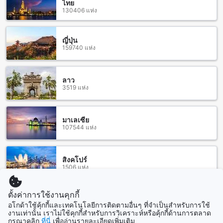
ไทย
กัน โดยใช้เวลาเดินทางประมาณ 1 ชั่วโมง 30 นาทีถึง 2 ชั่วโมง
130406 แห่ง
ขึ้นอยู่กับจราจรและระยะทาง นอกจากนี้ ยังมีบริการรถรับส่ง
สนามบินที่โรงแรมมรกตเองด้วย
ญี่ปุ่น
159740 แห่ง
สถานที่ท่องเที่ยวใกล้เคียงโรงแรมมรกต
โรงแรมมรกตตั้งอยู่ใกล้กับหลายสถานที่ท่องเที่ยวที่น่าสนใจใน
ชุมพร บางสถานที่ที่คุณอาจจะสนใจเที่ยวไปที่เกาะกา ซึ่งเป็นเกาะ
ลาว
3519 แห่ง
ที่มีธรรมชาติสวยงามและทะเลใสให้คุณได้สัมผัส อีกทั้งยังมีท่ารถ
ส่งเสริมที่ให้คุณไปเที่ยวที่เกาะชุมพรได้อย่างสะดวกสบาย
นอกจากนี้ยังมีหาดทุ่งมะขามที่เป็นหาดทรายที่งดงามและเงียบ
สงบ คุณสามารถแวะไปเล่นน้ำหรือพักผ่อนบนหาดได้อย่างอิสระ
มาเลเซีย
107544 แห่ง
และหากคุณชื่นชอบการเดินเล่นตลาดผลไม้ คุณสามารถไปเยี่ยม
ชมตลาดผลไม้ใกล้ๆ โรงแรมได้เลย
นอกจากนี้ยังมีสถานที่ท่องเที่ยวอื่นๆ เช่น อุทยานแห่งชาติหมู่เกาะ
ชุมพร โครงการพัฒนาพื้นที่หนองใหญ่ ตามพระราชดำริ จุดชมวิว
สิงคโปร์
1506 แห่ง
เขามัทรี และเกาะปางปาง ซึ่งเป็นสถานที่ท่องเที่ยวที่มีวิวที่น่า
ประทับใจ และยังมีสนามกีฬาชุมพรที่ให้คุณเล่นกีฬาและออกกำลัง
กายได้อย่างสบายๆ
ตั้งค่าการใช้งานคุกกี้
แสดงเพิ่ม
อโกด้าใช้คุ้กกี้และเทคโนโลยีการติดตามอื่นๆ ที่จำเป็นสำหรับการใช้
สถานีรถไฟใกล้ โรงแรมมรกต
งานเท่านั้น เราไม่ใช้คุกกี้สำหรับการวิเคราะห์หรือคุ้กกี้ด้านการตลาด
ดูทั้งหมด
กรุณาคลิก
ที่นี่
เพื่ออ่านรายละเอียดเพิ่มเติม