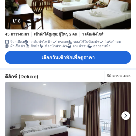
1/18
45 ตารางเมตร
เข้าพักได้สูงสุด: ผู้ใหญ่ 2 คน
1 เตียงคิงไซส์
วิว: เมือง
กาต้มน้ำไฟฟ้า
กระจก
ของใช้ในห้องน้ำ
ไดร์เป่าผม
ผ้าเช็ดตัว
ฝักบัว
ห้องน้ำส่วนตัว
อ่างน้ำวน
อ่างอาบน้ำ
เลือกวันเข้าพักเพื่อดูราคา
ดีลักซ์ (Deluxe)
50 ตารางเมตร