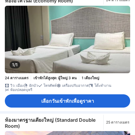
ห้องอีโคโนมี (Economy Room)
1/1
24 ตารางเมตร
เข้าพักได้สูงสุด: ผู้ใหญ่ 3 คน
1 เตียงใหญ่
วิว: เมือง
ฝักบัว
โทรศัพท์
เครื่องปรับอากาศ
โต๊ะทำงาน
ห้องปลอดบุหรี่
เลือกวันเข้าพักเพื่อดูราคา
ห้องมาตรฐานเตียงใหญ่ (Standard Double
25 ตารางเมตร
Room)