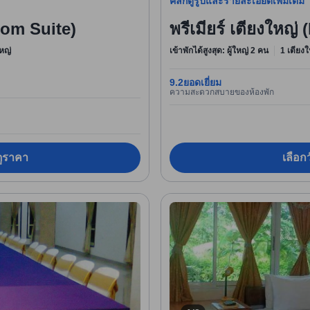
คลิกดูรูปและรายละเอียดเพิ่มเติม
oom Suite)
พรีเมียร์ เตียงใหญ
หญ่
เข้าพักได้สูงสุด: ผู้ใหญ่ 2 คน
1 เตียงใ
9.2
ยอดเยี่ยม
ความสะดวกสบายของห้องพัก
อดูราคา
เลือกว