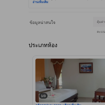
ดื่มด่ำกับตลาดน้ำที่มีชีวิตชีวาและป่าชายเลนที่เขียวชอุ่ม ซึ่
อ่านเพิ่มเติม
การเช่าจักรยานเพื่อสำรวจสวนที่มีการจัดสวนอย่างสวยงาม และห
เหมาะสำหรับนักเดินทางสองคนที่ต้องการการพักผ่อนและความเ
AI จึงอาจมีความคลาดเคลื่อนได้]
คุ้มค่
ข้อมูลน่าสนใจ
คะแนน
ประเภทห้อง
1/3