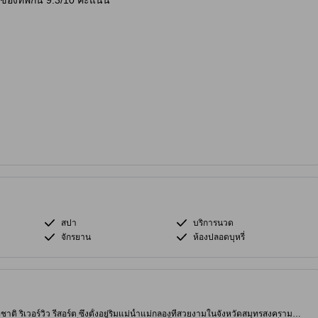
าของที่พักนี้ 9.3/10 คะแนน
สปา
บริการนวด
จักรยาน
ห้องปลอดบุหรี่
ติ ริเวอร์วิว รีสอร์ต ซึ่งตั้งอยู่ริมแม่น้ำแม่กลองที่สวยงามในจังหวัดสมุทรสงคราม