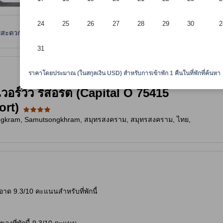
24
25
26
27
28
29
30
2
มสะดวก
รีวิว
ตำแหน่งที่ตั้ง
นโยบายที่พัก
31
งใจและเป็นที่ยอมรับ ทั้งยังลงประกาศกับอโกด้ามาอย่างยาวนาน และผ่านเกณฑ
าพักทราบถึงความสะดวกสบายและสิ่งอำนวยความสะดวกที่คาดว่าน่าจะได้รับ ณ ท
ราคาโดยประมาณ (ในสกุลเงิน USD) สำหรับการเข้าพัก 1 คืนในที่พักที่ค้นหา
วอร์วิว รีสอร์ต (Capital O 75415
ort)
ngkram, Samutsongkhram, สมุทรสงคราม, สมุทรสงคราม, ไทย,
อาด 9.3/10 คะแนนสำหรับที่พักนี้