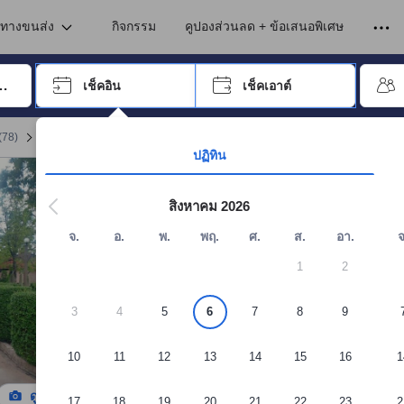
เข้าพัก ดังนั้น คะแนนรีวิวและความคิดเห็นที่แสดงบนอโกด้า จึงมาจากประสบ
ูงในสมุทรสงคราม
ม
นทางขนส่ง
กิจกรรม
คูปองส่วนลด + ข้อเสนอพิเศษ
อปุ่ม Tab เพื่อเลื่อนหาคำที่ต้องการ แล้วกดปุ่ม Enter เพื่อเลือก
เช็คอิน
เช็คเอาต์
กด Enter เพื่อเลือกวันที่ ใช้ปุ่มลูกศรเพื่อเลือกวันเช็คอินและเช็คเอาต์ เมื่
(
78
)
สมุทรสงคราม รีสอร์ต
(
26
)
จอง แคปิตัล โอ 75415 นันทชาติ ริเวอร์วิว รีสอร
ปฏิทิน
สิงหาคม 2026
จ.
อ.
พ.
พฤ.
ศ.
ส.
อา.
จ
1
2
3
4
5
6
7
8
9
10
11
12
13
14
15
16
1
ดูรูปทั้งหมด
17
18
19
20
21
22
23
2