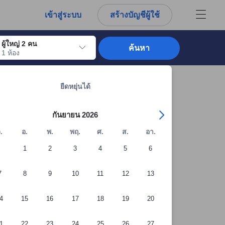
การณ์ตรงของผู้เข้าพักอย่างแท้จริง
เข้าสู่ระบบ
สร้างบัญชีผู้ใช้
ผู้ใหญ่ 2 คน
ค้นหา
1 ห้อง
อไปถึงวันเช็คอินที่ต้องการ ให้กดปุ่ม Enter เพื่อเลือกวันเช็คอินดังกล่าว ทำซ้ำขั้นต
ดูที่พักทั้งหมดในสมุทรสงคราม: 78 แห่ง
์ต
ยืดหยุ่นได้
กันยายน 2026
.
อ.
พ.
พฤ.
ศ.
ส.
อา.
1
2
3
4
5
6
7
8
9
10
11
12
13
4
15
16
17
18
19
20
1
22
23
24
25
26
27