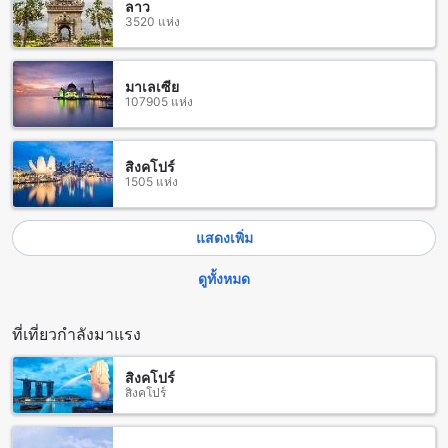
ลาว
3520 แห่ง
โลนาวาลา ตั้งอยู่ในรัฐมหาราษฏระ เป็นสถานที่ท่องเที่ยวที่ได้รับ
ความนิยมอย่างมากในหมู่นักท่องเที่ยวที่ต้องการหลีกหนีจากความ
วุ่นวายของชีวิตในเมืองใหญ่ ด้วยภูมิประเทศที่เต็มไปด้วยภูเขา
มาเลเซีย
เขียวขจี น้ำตกที่สวยงาม และอากาศบริสุทธิ์ โลนาวาลาจึงเป็น
107905 แห่ง
สถานที่ที่เหมาะสำหรับการพักผ่อนและสัมผัสกับธรรมชาติอย่าง
แท้จริง
ในโลนาวาลา คุณสามารถเพลิดเพลินกับกิจกรรมกลางแจ้ง
สิงคโปร์
มากมาย เช่น การเดินป่าในเส้นทางธรรมชาติที่มีทิวทัศน์สวยงาม
1505 แห่ง
การสำรวจน้ำตกที่ซ่อนตัวอยู่ในป่า หรือแม้กระทั่งการตั้งแคมป์ใต้
แสงดาวในยามค่ำคืน นอกจากนี้ยังมีจุดชมวิวที่น่าประทับใจ เช่น
Tiger Point ที่สามารถมองเห็นวิวทิวทัศน์ของหุบเขาและทะเล
แสดงเพิ่ม
หมอกที่ปกคลุมอยู่ในยามเช้า ทำให้คุณได้สัมผัสกับความงดงาม
ของธรรมชาติอย่างใกล้ชิด โลนาวาลาจึงเป็นสถานที่ที่มีเสน่ห์
ดูทั้งหมด
และมอบประสบการณ์ที่น่าจดจำให้กับนักท่องเที่ยวทุกคนที่มา
เยือน.
ที่เที่ยวกำลังมาแรง
การเดินทางจากสนามบินใกล้โลนาวาลาไปยัง Nature Valley
Farmhouse Near Tiger Point Lonavala
สิงคโปร์
สิงคโปร์
การเดินทางจากสนามบินนานาชาติชาตระปุรี (Chhatrapati
Shivaji Maharaj International Airport) ที่อยู่ห่างจากโลนาวาลาป