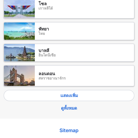
ระมาณ 70 กิโลเมตร เป็นทางเลือกที่สะดวกที่สุดสำหรับนักท่อง
โซล
เที่ยวที่ต้องการไปยัง Nature Valley Farmhouse Near Tiger
เกาหลีใต้
Point Lonavala คุณสามารถเลือกใช้บริการแท็กซี่หรือรถเช่า ซึ่ง
จะใช้เวลาประมาณ 1.5 ถึง 2 ชั่วโมง ขึ้นอยู่กับสภาพการจราจร
โดยเส้นทางหลักจะผ่านถนนหมายเลข 48 ซึ่งเป็นถนนที่มีวิว
พัทยา
ทิวทัศน์สวยงามของภูเขาและธรรมชาติที่เขียวขจี
ไทย
อีกทางเลือกหนึ่งคือการเดินทางจากสนามบินนานาชาติพูลอาร์
(Pune Airport) ซึ่งอยู่ห่างจากโลนาวาลาเพียงประมาณ 60
บาหลี
กิโลเมตร การเดินทางจากสนามบินนี้จะใช้เวลาประมาณ 1
อินโดนีเซีย
ชั่วโมง โดยคุณสามารถใช้บริการรถแท็กซี่หรือรถเช่าที่มีให้
บริการอย่างสะดวกสบาย เมื่อถึงโลนาวาลาแล้ว คุณสามารถเดิน
ทางต่อไปยัง Nature Valley Farmhouse โดยใช้บริการรถแท็กซี่
ลอนดอน
ท้องถิ่นหรือรถเช่าที่มีให้บริการในพื้นที่ ซึ่งจะทำให้คุณสามารถ
สหราชอาณาจักร
สัมผัสกับบรรยากาศของธรรมชาติและความเงียบสงบที่นี่ได้อย่าง
เต็มที่.
แสดงเพิ่ม
สำรวจแหล่งท่องเที่ยวรอบๆ Nature Valley Farmhouse Near
Tiger Point Lonavala
ดูทั้งหมด
Nature Valley Farmhouse Near Tiger Point Lonavala ตั้งอยู่ใน
ทำเลที่ยอดเยี่ยมที่มีแหล่งท่องเที่ยวทางธรรมชาติและวัฒนธรรม
Sitemap
มากมายโดยรอบ หนึ่งในสถานที่ที่ต้องไม่พลาดคือ Bhushi Dam
ซึ่งเป็นจุดหมายที่นักท่องเที่ยวหลายคนมาที่นี่เพื่อสัมผัสกับความ