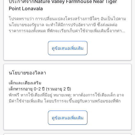
ประกาศจากNature Valley Farmhouse Near Tiger
Point Lonavala
โปรดทราบว่า การเปลี่ยนแปลงโครงสร้างภาษีใดๆ อันเป็นไปตาม
นโยบายของรัฐบาล จะทำให้มีการปรับอัตราภาษี ซึ่งส่งผลต่อ
ราคาการจองทั้งหมด ที่พักจะเรียกเก็บค่าใช้จ่ายเพิ่มเติมนี้จากท่าน
เมื่อเช็คเอาต์
ดูข้อเสนอเพิ่มเติม
นโยบายของวิลลา
เด็กและเตียงเสริม
เด็กทารกอายุ 0-2 ปี (รวมอายุ 2 ปี)
พักฟรี หากใช้เตียงที่มีอยู่ หมายเหตุ: หากต้องการใช้เตียงเด็ก อาจ
มีค่าใช้จ่ายเพิ่มเติม โดยบริการจะขึ้นอยู่กับความพร้อมของที่พัก
เด็กอายุ 3-12 ปี (รวมอายุ 12 ปี)
พักฟรีหากใช้เตียงที่มีอยู่แล้ว
ดูข้อเสนอเพิ่มเติม
ผู้เข้าพักอายุ 13 ปีขึ้นไปถือเป็นผู้ใหญ่
บริการเตียงเสริมขึ้นอยู่กับประเภทห้องที่เลือก กรุณาตรวจสอบ
จำนวนผู้เข้าพักที่กำหนดในแต่ละห้องสำหรับข้อมูลเพิ่มเติม