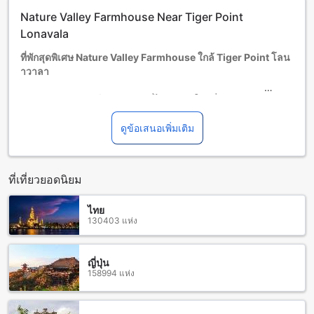
โปรดทราบว่า เมื่อจองห้องพักมากกว่า 5 ห้องขึ้นไป อาจมีการใช้
Nature Valley Farmhouse Near Tiger Point
นโยบายที่แตกต่างหรือเงื่อนไขเพิ่มเติม
Lonavala
ที่พักสุดพิเศษ Nature Valley Farmhouse ใกล้ Tiger Point โลน
าวาลา
สัมผัสประสบการณ์การพักผ่อนที่ไม่เหมือนใครที่ Nature Valley
Farmhouse ใกล้ Tiger Point โลนาวาลา โรงแรมระดับ 2 ดาวที่
ตั้งอยู่ในโลนาวาลา ประเทศอินเดีย ที่นี่คุณจะได้พบกับบรรยากาศ
ดูข้อเสนอเพิ่มเติม
ที่เงียบสงบและเป็นธรรมชาติ พร้อมทั้งการบริการที่อบอุ่นและเป็น
กันเอง เหมาะสำหรับการพักผ่อนในวันหยุดสุดสัปดาห์หรือการหลีก
หนีจากความวุ่นวายของชีวิตประจำวัน
ที่เที่ยวยอดนิยม
Nature Valley Farmhouse มีห้องพักที่รองรับความต้องการของ
ครอบครัว และยังมีนโยบายที่เป็นมิตรต่อเด็ก โดยอนุญาตให้เด็ก
ไทย
อายุระหว่าง 3 ถึง 12 ปีพักฟรี ทำให้ที่นี่เป็นตัวเลือกที่ยอดเยี่ยม
130403 แห่ง
สำหรับครอบครัวที่ต้องการสร้างความทรงจำที่ดีร่วมกันใน
บรรยากาศที่เป็นธรรมชาติและเงียบสงบ ไม่ว่าคุณจะมาพักผ่อน
กับคนรักหรือครอบครัว ที่ Nature Valley Farmhouse จะทำให้
ญี่ปุ่น
คุณรู้สึกเหมือนอยู่บ้านในขณะที่สัมผัสกับความงามของโลนาวา
158994 แห่ง
ลา.
สำรวจโลนาวาลา: สถานที่พักผ่อนในธรรมชาติที่ไม่ควรพลาด