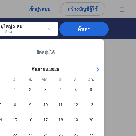
การณ์ตรงของผู้เข้าพักอย่างแท้จริง
เข้าสู่ระบบ
สร้างบัญชีผู้ใช้
ผู้ใหญ่ 2 คน
ค้นหา
1 ห้อง
อไปถึงวันเช็คอินที่ต้องการ ให้กดปุ่ม Enter เพื่อเลือกวันเช็คอินดังกล่าว ทำซ้ำขั้นต
ดูที่พักทั้งหมดในอุบลราชธานี: 282 แห่ง
ยืดหยุ่นได้
กันยายน 2026
.
อ.
พ.
พฤ.
ศ.
ส.
อา.
1
2
3
4
5
6
7
8
9
10
11
12
13
4
15
16
17
18
19
20
1
22
23
24
25
26
27