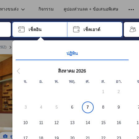
เข้าพัก ดังนั้น คะแนนรีวิวและความคิดเห็นที่แสดงบนอโกด้า จึงมาจากประสบ
นทางขนส่ง
กิจกรรม
คูปองส่วนลด + ข้อเสนอพิเศษ
อปุ่ม Tab เพื่อเลื่อนหาคำที่ต้องการ แล้วกดปุ่ม Enter เพื่อเลือก
เช็คอิน
เช็คเอาต์
กด Enter เพื่อเลือกวันที่ ใช้ปุ่มลูกศรเพื่อเลือกวันเช็คอินและเช็คเอาต์ เมื่
282
)
จอง โรงแรมเนวาดา
ปฏิทิน
สิงหาคม 2026
จ.
อ.
พ.
พฤ.
ศ.
ส.
อา.
จ
1
2
3
4
5
6
7
8
9
10
11
12
13
14
15
16
1
ดูรูปทั้งหมด
17
18
19
20
21
22
23
2