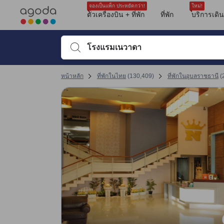
รีวิวทั้งหมดของอโกด้ามาจากผู้เข้าพักจริง ซึ่งเขียนหลังจากการเดินทางไป
tooltip
ดูรายละเอียดเพิ่มเติม
ความสะอาด 6.7 เต็ม 10 คะแนน
สิ่งอำนวยความสะดวก 6.4 เต็ม 10 คะแนน
ทำเลที่ตั้ง 7.5 เต็ม 10 คะแนน ถือว่าได้คะแนนสูงในอุบลราชธานี
ความสะดวกสบายและคุณภาพของห้องพัก 6.4 เต็ม 10 คะแนน
การให้บริการของพนักงาน 7 เต็ม 10 คะแนน
คุ้มค่ากับเงินที่จ่าย 7 เต็ม 10 คะแนน
จองเป็นแพ็ก ประหยัดกว่า!
ใหม่!
ตั๋วเครื่องบิน + ที่พัก
ที่พัก
บริการเดิ
พิมพ์ชื่อที่พักหรือคำที่ต้องการค้นหา จากนั้นใช้ปุ่มลูกศรหรื
หน้าหลัก
ที่พักในไทย
(
130,409
)
ที่พักในอุบลราชธานี
(