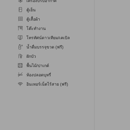
เครื่องปรับอากาศ
ตู้เย็น
อร์ที่สะดวกสบายและเปิดให้บริการตลอด 24
ตู้เสื้อผ้า
รือเครื่องเล่นรายการใหญ่ที่ใช้ในการฝึกซ้อม
นทุกๆ วันของการเข้าพักของคุณที่
โรงแรมเนวาดา
โต๊ะทำงาน
โทรทัศน์ดาวเทียม/เคเบิล
น้ำดื่มบรรจุขวด (ฟรี)
ริการซักผ้า บริการห้องพัก และสัญญาณ Wi-Fi ใน
ฝักบัว
ะอาดห้องประจำวัน
พื้นไม้/ปาเกต์
ห้องปลอดบุหรี่
อินเทอร์เน็ตไร้สาย (ฟรี)
ละประหยัดเวลามากที่สุด โรงแรมมีที่จอดรถสำหรับ
มเพื่อความสะดวกสบายในการเดินทางไปยังสถานที่ต่าง ๆ
งสะดวกสบาย และที่สำคัญคือ
โรงแรมเนวาดา
ยังมีที่
องมีเครื่องปรับอากาศที่ทำให้คุณสามารถควบคุม