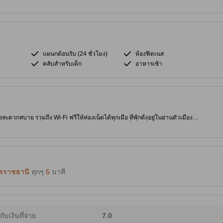
แผนกต้อนรับ (24 ชั่วโมง)
ห้องฟิตเนส
คลับสำหรับเด็ก
อาหารเช้า
งสะดวกสบาย รวมถึง Wi-Fi ฟรีให้ท่องเน็ตได้ทุกเมื่อ ที่พักตั้งอยู่ในย่านตัวเมือง
ินทางไปสถานที่ต่างๆ ทริปยังไม่จบถ้าไม่ได้แวะไปที่เที่ยวชื่อดังอย่าง วัดพระธาตุ
หนองบัว ด้วยอีกสักที่ ที่พัก 3.0 ดาวคุณภาพสูงแห่งนี้มี บริการนวด, ฟิตเนสเซ็นเตอร์ และ ห้องอาหาร คอยอำนวยความสะดวกแก่ผู้เข้าพัก
บลราชธานี
ทุกๆ
5
นาที
ากับเงินที่จ่าย
7.0